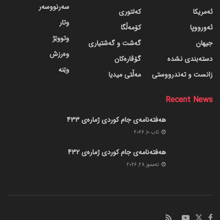
سەرنووسەر
ئەمریکا
کەلتوری
وتار
ئەورووپا
کۆمەڵگا
وتووێژ
جیهان
گه‌شت و گه‌شتیاری
وەرزش
دسته‌بندی نشده
گۆڤاره‌کان
وێنە
زانست و تەندرووستی
مەڵتی میدیا
Recent News
هەفتەنامەی جام کوردی ژمارەی 433
ئاب 10, 2026
هەفتەنامەی جام کوردی ژمارەی 432
ته‌مموز 28, 2026