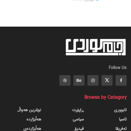
Follow Us
Browse by Category
ئابووری
ڕاپۆرت
نوێترین هەواڵ
ئاسیا
سیاسی
هەڵبژاردە
ئەفریقا
ڤیدیۆ
هەڵبژاردەی