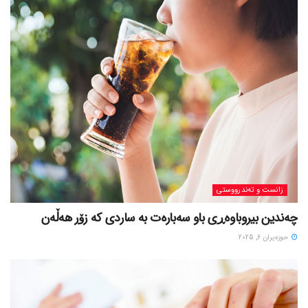
زانست و تەندرووستی
چەندین بیروباوەڕی باو سەبارەت بە ساردی کە زۆر هەڵەن
حوزه‌یران 6, 2025