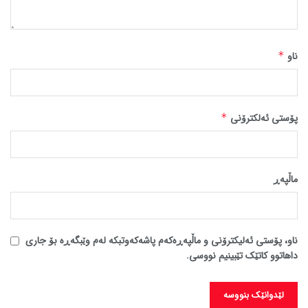
ناو
*
پۆستی ئەلکترۆنی
*
ماڵپه‌ڕ
ناو، پۆستی ئەلیکترۆنی و ماڵپەڕەکەم پاشەکەوتبکە لەم وێبگەڕە بۆ جاری
داهاتوو کاتێک تێبینیم نووسی.