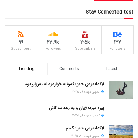
Stay Connected test
99
23.9k
205k
137
Subscribers
Followers
Subscribers
Followers
Trending
Comments
Latest
لێکدانەوەی خەو؛ کەوتنە خوارەوە لە بەرزاییەوە
كانونی دووه‌م 19, 2025
پیره میرد؛ ژیان و به رهه مه کانی
كانونی دووه‌م 16, 2025
لێکدانەوەی خەو: گەنم
كانونی دووه‌م 20, 2025