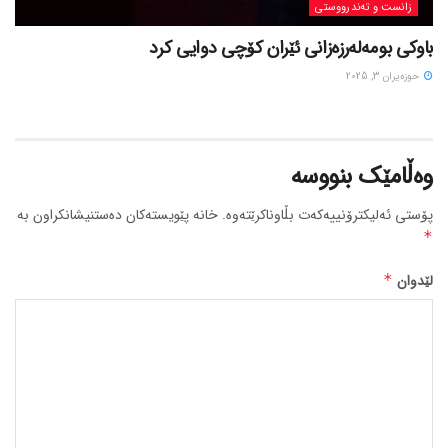
زانست و تەندرووستی
باوکی بومەلەرزەزانی ئێران کۆچی دوایی کرد
حوزه‌یران 3, 2025
وەڵامێک بنووسە
پۆستی ئەلیکترۆنییەکەت بڵاوناکرێتەوە.
خانە پێویستەکان دەستنیشانکراون بە
*
لێدوان
*