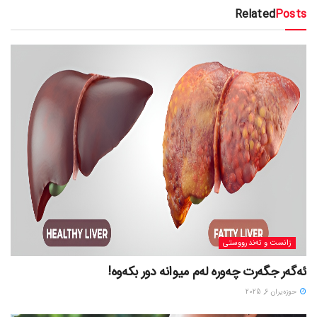
Related
Posts
زانست و تەندرووستی
ئەگەر جگەرت چەورە لەم میوانە دور بکەوە!
حوزه‌یران 6, 2025