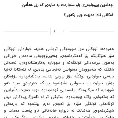
چەندین بیروباوەڕی باو سەبارەت بە ساردی کە زۆر هەڵەن
لەکاتی تادا دەبێت چی بکەین؟
ھەروەھا توێکڵی مۆز سوودێکی تریشی ھەیە، خواردنی توێکڵی
مۆز ھۆکارێکە بۆ کەمکردنەوەی بەفیڕۆچوونی ماددەی خۆراکی
بەھۆی فڕێنەدانی توێکڵەکە و دووبارە بەکارھێنانەوەی، ئەمەش
شتێکە کە ھەموومان دەتوانین ئەنجامی بدەین، لە ئێستادا تەنیا
بابەتی خواردنی توێکڵە مۆز بوونی ھەیە، بەدڵنیاییەوە مۆزەکان
پێش خواردنیان بەجوانی بشۆنەوە چونکە دەرەوەی میوە ئەو
شوێنەیە کە میکرۆبەکان لەسەری کۆدەبنەوە، بۆیە دەبێت دڵنیابین
کە بەتەواوی پاک بووبێتەوە، یەکێکی تر لە ئامۆژگارییەکانی برێل
کوڵاندنی توێکڵی مۆزە بۆ ئەوەی نەرم ببێتەوە کە یارمەتی
شیکردنەوەی ھەندێک لە دیوارە خانەکانی ناو پێست دەدات و
ھاوکاری ھەڵمژینی خۆراکە ماددە دەکات، ڕێگایەکی تر