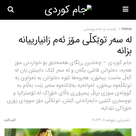
Home
زانست و تەندرووستی
لە سەر توێکڵی مۆز ئەم زانیارییانە
بزانە
جام کوردی – چەندین ڕێگای هەمەجۆر بۆ خواردنی مۆز
هەیە، دەتوانن قاشی بکەن و لە سەر کێک دایبنێن یان لە
گەڵ ماست بیخۆن، هەروەها ئێوە دەتوانن بە تەواوی بە
توێکڵەوە بیخۆن، لەوانەیە بەلاتانەوە سەیر بێت بەڵام بە
گووتەی سوزی برێڵ پسپۆڕی باڵای خۆراک لە ئۆسترالیا و
نووسەری کتێبی دابەزاندنی کێش، توێکڵی مۆز سوودی زۆری
خۆراکی تێدایە.
تشرینی دووه‌م 11, 2024