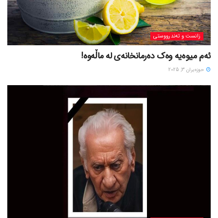
زانست و تەندرووستی
ئەم میوەیە وەک دەرمانخانەی لە ماڵەوە!
حوزه‌یران 3, 2025