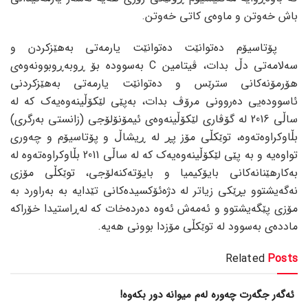
باش خەوتن و ماوەی کاتی خەوتن.
پۆتاسیۆم دەتوانێت دەتوانێت یارمەتی بەھێزکردن و
سەلامەتی دڵ بدات، ڤیتامین C بەسوودە بۆ ڕوبەڕوبوونەوەی
ھۆرمۆنەکانی سترێس و دەتوانێت یارمەتی بەھێزکردنی
ئاسوودەیی دەروونی مرۆڤ بدات، بەپێی لێکۆڵینەوەیەک کە لە
ساڵی 2016 لە گۆڤاری لێکۆڵینەوەی ئیمۆنۆلۆجی (زانستی بەرگری)
بڵاوکراوەتەوە، توێکڵی مۆز پڕ لە ڕیشاڵ و پۆتاسیۆم و چەوری
تواوەیە و بە پێی لێکۆڵینەوەیەک کە لە ساڵی 2011 بڵاوکراوەتەوە لە
بەکارھێنانەکانی بایۆکیمیا و بایۆتەکنەلۆجی، توێکڵی مۆزی
نەگەیشتوو بڕێکی زیاتر لە دژەئۆکسیدەکانی تێدایە بە بەراورد بە
مۆزی پێگەیشتوو و ئەمەش ئەوە دەردەخات کە لەڕاستیدا خۆراکە
ماددەی بەسوود لە توێکڵی مۆزدا بوونی ھەیە.
Related
Posts
ئەگەر جگەرت چەورە لەم میوانە دور بکەوە!