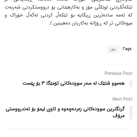
تێکەڵکردنی توێکڵی مۆز و بەکارھێنانی بۆ درووستکردنی شەربەت
کە ئەمە سادەترین ڕیگایە بۆ تێکەڵ کردنی لەگەڵ خۆراک و
میوەکانی تر کە ڕۆژانە بەکاریان دەھینین./.
Tags:
مۆز
Previous Post
هەموو شتێک لە سەر سوودەکانی ئۆمێگا 3 بۆ پێست
Next Post
گرنگترین سوودەکانی زەردەچەوە و ئاوی لیمۆ بۆ تەندرووستی
مرۆڤ