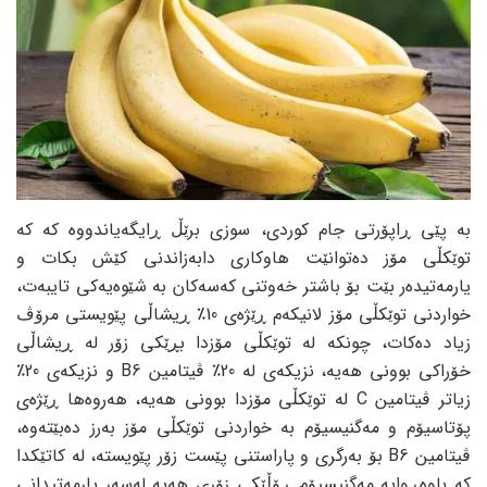
بە پێی ڕاپۆرتی جام کوردی، سوزی برێڵ ڕایگەیاندووە کە کە
توێکڵی مۆز دەتوانێت ھاوکاری دابەزاندنی کێش بکات و
یارمەتیدەر بێت بۆ باشتر خەوتنی کەسەکان بە شێوەیەکی تایبەت،
خواردنی توێکڵی مۆز لانیکەم ڕێژەی 10٪ ڕیشاڵی پێویستی مرۆڤ
زیاد دەکات، چونکە لە توێکڵی مۆزدا بڕێکی زۆر لە ڕیشاڵی
خۆراکی بوونی ھەیە، نزیکەی لە 20٪ ڤیتامین B6 و نزیکەی 20٪
زیاتر ڤیتامین C له توێکڵی مۆزدا بوونی ھەیە، ھەروەھا ڕێژەی
پۆتاسیۆم و مەگنیسیۆم بە خواردنی توێکڵی مۆز بەرز دەبێتەوە،
ڤیتامین B6 بۆ بەرگری و پاراستنی پێست زۆر پێویستە، لە کاتێکدا
کە باوەڕوایە مەگنیسیۆم ڕۆڵێکی زۆری هەیە لەسەر یارمەتیدانی