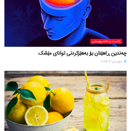
زانست و تەندرووستی
چەندین ڕاهێنان بۆ بەهێزکردنی توانای مێشک
حوزه‌یران 3, 2025