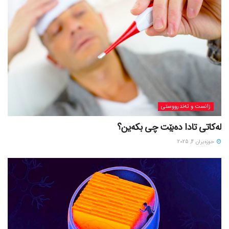
زانست و تەندرووستی
لەکاتی تادا دەبێت چی بکەین؟
حوزه‌یران 4, 2025