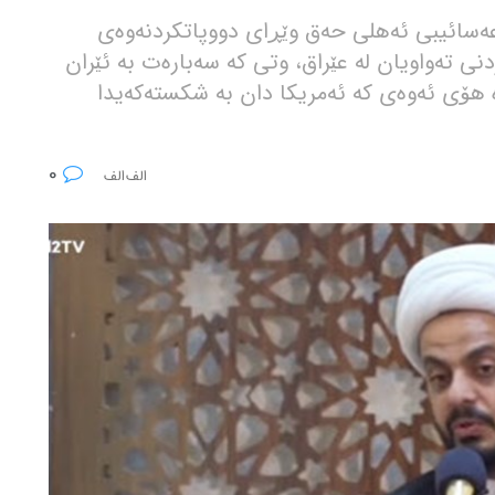
ەسائیبی ئەهلی حەق وێڕای دووپاتکردنەوەی
ردنی تەواویان لە عێراق، وتی کە سەبارەت بە ئێران
هۆی ئەوەی کە ئەمریکا دان بە شکستەکەیدا
0