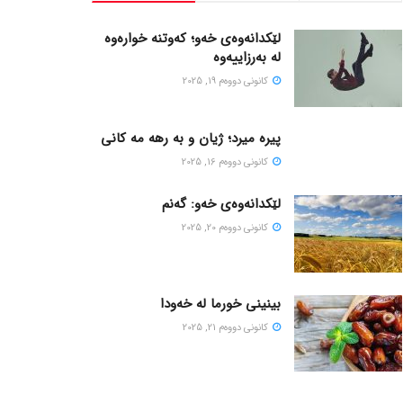
لێکدانەوەی خەو؛ کەوتنە خوارەوە
لە بەرزاییەوە
كانونی دووه‌م 19, 2025
پیره میرد؛ ژیان و به رهه مه کانی
كانونی دووه‌م 16, 2025
لێکدانەوەی خەو: گەنم
كانونی دووه‌م 20, 2025
بینینی خورما لە خەودا
كانونی دووه‌م 21, 2025