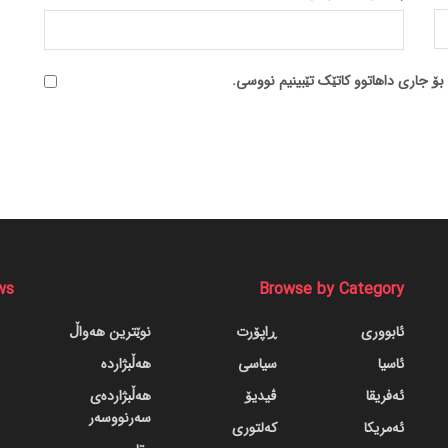
بۆ جاری داهاتوو کاتێک تێبینیم نووسی.
ws
Browse by Category
ئابووری
ڕاپۆرت
نوێترین هەواڵ
ئاسیا
سیاسی
هەڵبژاردە
ئەفریقا
ڤیدیۆ
هەڵبژاردەی
سەرنووسەر
ئەمریکا
کەلتوری