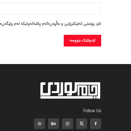
ناو، پۆستی ئەلیکترۆنی و ماڵپەڕەکەم پاشەکەوتبکە لەم وێبگەڕە 
Follow Us