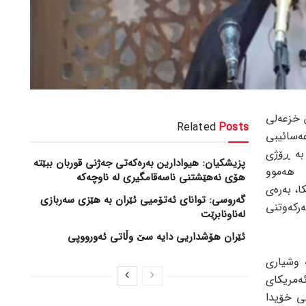
 خزعەلی
Related
Posts
سائیبی
بە ڕۆژی
پزیشکیان: هیوادارین بەرەکەتی جەژنی قوربان ببێتە
هەموو
هۆی نەهێشتنی ناسەقامگیری لە ناوچەکە
ا، بەرەی
گەروسی: توانای ئەتۆمیی ئێران بە هێزی سەربازی
رکەوتنی
لەناونابرێت
ئێران هۆشداریی دایە سێ وڵاتی ئەورووپی
ە وشیاری
مریکای
ی خۆیدا