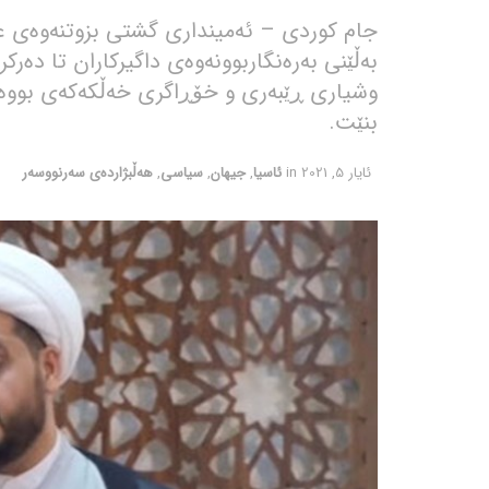
جام کوردی – ئەمینداری گشتی بزوتنەوەی ع
بەڵێنی بەرەنگاربوونەوەی داگیرکاران تا دەرک
وشیاری ڕێبەری و خۆڕاگری خەڵکەکەی بووە 
بنێت.
ئایار 5, 2021
in
ئاسیا
,
جیهان
,
سیاسی
,
هەڵبژاردەی سەرنووسەر