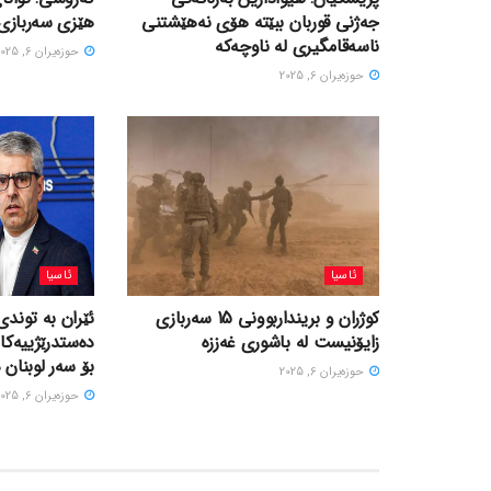
جەژنی قوربان ببێتە هۆی نەهێشتنی
هێزی سەربازی 
ناسەقامگیری لە ناوچەکە
حوزه‌یران 6, 2025
حوزه‌یران 6, 2025
ئاسیا
ئاسیا
کوژران و برینداربوونی 15 سەربازی
ئێران بە توندی
زایۆنیست لە باشوری غەززە
دەستدرێژییەکا
بۆ سەر لوبنان 
حوزه‌یران 6, 2025
حوزه‌یران 6, 2025