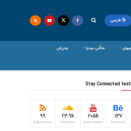
فارسی
یهان
مەڵتی میدیا
وەرزش
Stay Connected test
99
23.9k
205k
137
Subscribers
Followers
Subscribers
Followers