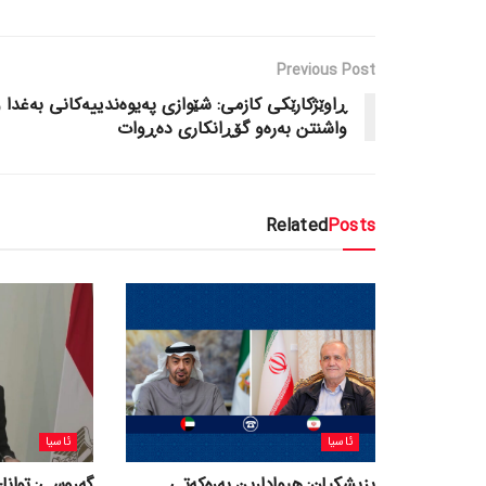
Previous Post
ڕاوێژکارێکی کازمی: شێوازی پەیوەندییەکانی بەغدا 
واشنتن بەرەو گۆڕانکاری دەڕوات
Related
Posts
ئاسیا
ئاسیا
پزیشکیان: هیوادارین بەرەکەتی
گەروسی: توانای