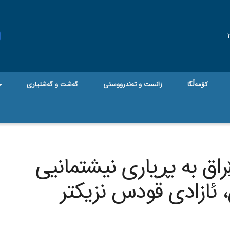
کۆمەڵگا
زانست و تەندرووستی
گه‌شت و گه‌شتیاری
ج
ق بە بڕیاری نیشتمانیی
، ئازادی قودس نزیکتر