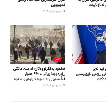
لەناونابرێت
ئەورووپی
حوزه‌یران 6, 2025
ئاسیا
 ئیدانەی
نەتەوە یەکگرتووەکان: لە سێ مانگی
نی ڕژێمی زایۆنیستی
ڕابردوودا زیاتر لە 640 هەزار
دەکات
فەڵەستینی لە غەززە ئاوارەبوونەتەوە
حوزه‌یران 6, 2025