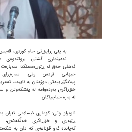
بە پێی ڕاپۆرتی جام کوردی، قەیس
ئەمینداری گشتی بزوتنەوەی عە
ئەهلی حەق لە ڕێوڕەسمێکدا سەبارەت 
جیهانی قودس وتی: سەرەڕای 
پیلانگێڕییەکی دوژمنان بە تایبەت ئەمریک
خۆڕاگری بەردەوامە لە پێشکەوتن و سە
لە بەرە جیاجیاکان.
ناوبراو وتی: کۆماری ئیسلامی ئێران ب
ڕێبەری و خۆڕاگری خەڵکەکەی، ئە
گەیاندە ئەو قۆناغەی کە دان بە شکست