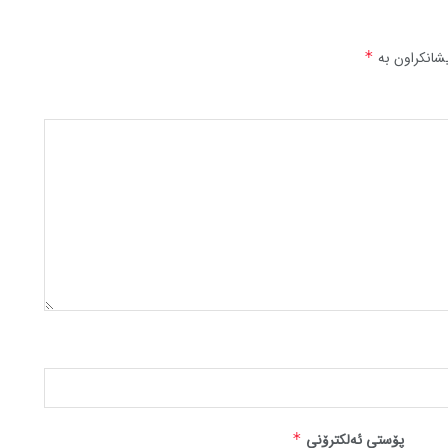
شانکراون بە
*
پۆستی ئەلکترۆنی
*