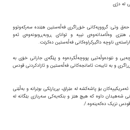
ی لە دژی
حەق وتی: گرووپەکانی خۆڕاگری فەڵەستین هێندە سەرکەوتوو
 هێزی وەڵامدانەوەی نییە و توانای ڕوبەڕوبونەوەی ئەو
اراستەی ناوچە داگیرکراوەکانی فەڵەستین دەکرێت.
چەیی و نێودەوڵەتیی پووچەڵکردەوە و پێگەی جارانی خۆی بە
ڕاگری و بە تایبەت ئامانجەکانی فەڵەستین و ئازادکردنی قودس
مریکییەکان بۆ پاشەکشە لە عێراق، بڕیارێکی بوێرانە و بەڵێنی
نی شەهیدان داوە کە هیچ هێز و بنکەیەکی سەربازی بێگانە لە
قودس نزیک دەکەینەوە./.