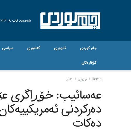
شەممە, ئاب 8, 2026
جام کوردی
ئابووری
کەلتوری
سیاسی
گۆڤاره‌کان
Home
جیهان
ئاسیا
عەسائیب: خۆڕاگری عێرا
دەرکردنی ئەمریکییەکان
دەکات