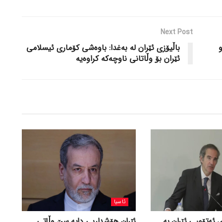
Next Post
و
باڵیۆزی ئێران لە بەغدا: باوەشی کۆماری ئیسلامی
ئێران بۆ وڵاتانی ناوچەکە کراوەیە
ئاسیا
 ئەتۆمیی ئێران بە
ئێران هۆشداریی دایە سێ وڵاتی