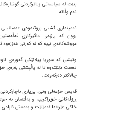
بنێت لە سیاسەتی زیاترکردنی گوشارەکان
ئەم وڵاتە.
ئەمینداری گشتی بزوتنەوەی عەسائیبی 
بوون کە ڕژێمی داگیرکاری فەڵەستین
مووشەکانەی نییە کە لە کەرتی غەززەوە ئ
وتیشی کە سوریا پیلانێکی گەورەی ناو
دەست دێنێتەوە تا لە پاڵپشتی بەرەی خۆ
چالاکتر دەرکەوێت.
قەیس خزعەلی وتی: بڕیاری ناچارکردنی ئە
ڕۆڵەکانی خۆڕاگرییە و بەڵێنمان بە خوێ
خاکی عێراقدا نەمێنێت و بەمەش ئازادی 