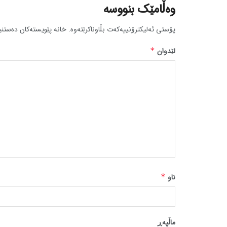
وەڵامێک بنووسە
پۆستی ئەلیکترۆنییەکەت بڵاوناکرێتەوە.
خانە پێویستەکان دەستنی
لێدوان
*
ناو
*
ماڵپه‌ڕ