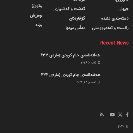
وتووێژ
جیهان
گه‌شت و گه‌شتیاری
وەرزش
دسته‌بندی نشده
گۆڤاره‌کان
وێنە
زانست و تەندرووستی
مەڵتی میدیا
Recent News
هەفتەنامەی جام کوردی ژمارەی 433
ئاب 10, 2026
هەفتەنامەی جام کوردی ژمارەی 432
ته‌مموز 28, 2026
© 2020