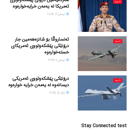
ئاسیا
ئەمریکا لە یەمەن خرایەخوارەوە
نیسان 9, 2025
ئەنساروڵڵا بۆ شانزەهەمین جار
ئاسیا
درۆنێکی پێشکەوتووی ئەمریکای
خستەخوارەوە
نیسان 1, 2025
درۆنێکی پێشکەوتووی ئەمریکی
ئاسیا
دیسانەوە لە یەمەن خرایە خوارەوە
ئازار 5, 2025
Stay Connected test