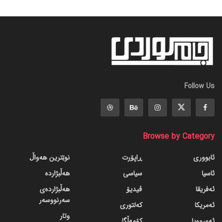
Follow Us
Browse by Category
ئابووری
ڕاپۆرت
نوێترین هەواڵ
ئاسیا
سیاسی
هەڵبژاردە
ئەفریقا
ڤیدیۆ
هەڵبژاردەی
سەرنووسەر
ئەمریکا
کەلتوری
وتار
ئەورووپا
کۆمەڵگا