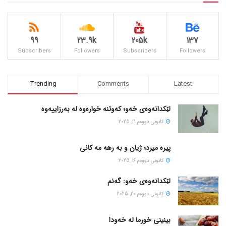
99
23.9k
205k
137
Subscribers
Followers
Subscribers
Followers
Trending
Comments
Latest
لێکدانەوەی خەو؛ کەوتنە خوارەوە لە بەرزاییەوە
كانونی دووه‌م 19, 2025
پیره میرد؛ ژیان و به رهه مه کانی
كانونی دووه‌م 16, 2025
لێکدانەوەی خەو: گەنم
كانونی دووه‌م 20, 2025
بینینی خورما لە خەودا