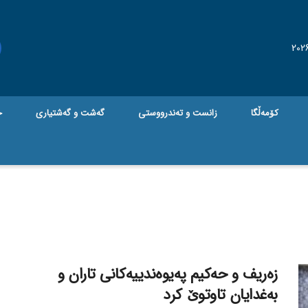
کۆمەڵگا
زانست و تەندرووستی
گه‌شت و گه‌شتیاری
ج
زەریف و حەکیم پەیوەندییەکانی تاران و
بەغدایان تاوتوێ کرد