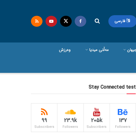
فارسی
یهان
مەڵتی میدیا
وەرزش
Stay Connected test
99
23.9k
205k
137
Subscribers
Followers
Subscribers
Followers