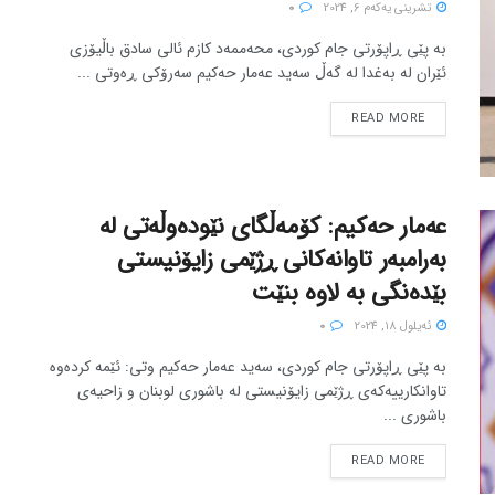
تشرینی یه‌كه‌م 6, 2024
0
بە پێی ڕاپۆرتی جام کوردی، محەممەد کازم ئالی سادق باڵیۆزی
ئێران لە بەغدا لە گەڵ سەید عەمار حەکیم سەرۆکی ڕەوتی ...
READ MORE
عەمار حەکیم: کۆمەڵگای نێودەوڵەتی لە
بەرامبەر تاوانەکانی ڕژێمی زایۆنیستی
بێدەنگی بە لاوە بنێت
ئه‌یلول 18, 2024
0
بە پێی ڕاپۆرتی جام کوردی، سەید عەمار حەکیم وتی: ئێمە کردەوە
تاوانکارییەکەی ڕژێمی زایۆنیستی لە باشوری لوبنان و زاحیەی
باشوری ...
READ MORE