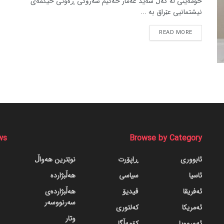
خومەینی لە گەڵ سەید عەمار حەکیم سەرۆکی ڕەوتی حیکمەی
نیشتمانیی عێراق بە ...
READ MORE
ws
Browse by Category
ئابووری
ڕاپۆرت
نوێترین هەواڵ
ئاسیا
سیاسی
هەڵبژاردە
ئەفریقا
ڤیدیۆ
هەڵبژاردەی
سەرنووسەر
ئەمریکا
کەلتوری
وتار
ئەورووپا
کۆمەڵگا