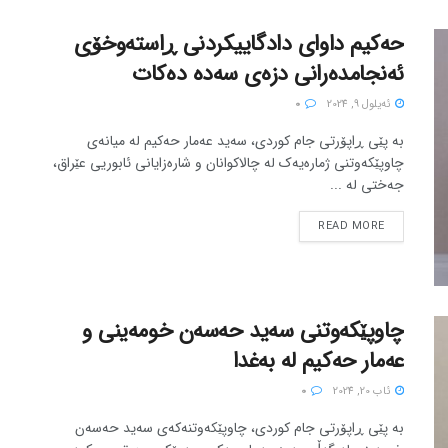
حەکیم داوای دادگاییکردنی ڕاستەوخۆی
ئەنجامدەرانی دزەی سەدە دەکات
ئه‌یلول 9, 2024
0
بە پێی ڕاپۆرتی جام کوردی، سەید عەمار حەکیم لە میانەی
چاوپێکەوتنی ژمارەیەک لە چالاکوانان و شارەزایانی ئابوریی عێراق،
جەختی لە ...
READ MORE
چاوپێکەوتنی سەید حەسەن خومەینی و
عەمار حەکیم لە بەغدا
ئاب 20, 2024
0
بە پێی ڕاپۆرتی جام کوردی، چاوپێکەوتنەکەی سەید حەسەن