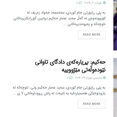
شوبات 6, 2025
0
بە پێی ڕاپۆرتی جام کوردی، محەممەد جەواد زەریف لە
کۆبوونەوەی لە گەڵ سەید عەمار حەکیم دوایین گۆڕانکارییەکانی
ناوچەکە و پەیوەندییەکانی ...
READ MORE
حەکیم: بڕیارەکەی دادگای تاوانی
نێودەوڵەتی مێژووییە
تشرینی دووه‌م 24, 2024
0
بە پێی ڕاپۆرتی جام کوردی، سەید عەمار حەکیم وتی: ناوچەکە لە
بارودۆخێکی هەستیاردایە بە تایبەت لە پاش ڕووداوەکانی 7 ی ...
READ MORE