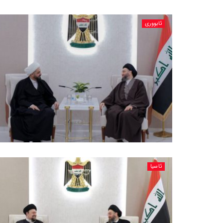
ئابووری
ئاسیا