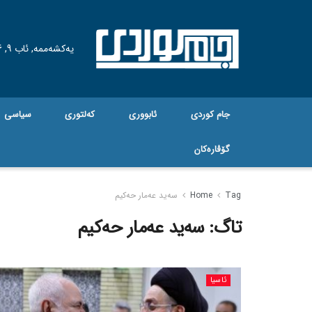
یەکشەممە, ئاب 9, 2026
جام کوردی
ئابووری
کەلتوری
سیاسی
گۆڤاره‌کان
Tag
Home
سەید عەمار حەکیم
تاگ:
سەید عەمار حەکیم
ئاسیا