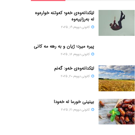
لێکدانەوەی خەو؛ کەوتنە خوارەوە
لە بەرزاییەوە
كانونی دووه‌م 19, 2025
پیره میرد؛ ژیان و به رهه مه کانی
كانونی دووه‌م 16, 2025
لێکدانەوەی خەو: گەنم
كانونی دووه‌م 20, 2025
بینینی خورما لە خەودا
كانونی دووه‌م 21, 2025