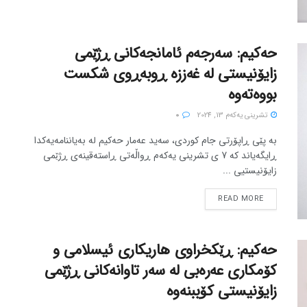
حەکیم: سەرجەم ئامانجەکانی ڕژێمی
زایۆنیستی لە غەززە ڕوبەڕوی شکست
بووەتەوە
تشرینی یه‌كه‌م 13, 2024
0
بە پێی ڕاپۆرتی جام کوردی، سەید عەمار حەکیم لە بەیاننامەیەکدا
ڕایگەیاند کە 7 ی تشرینی یەکەم ڕواڵەتی ڕاستەقینەی ڕژێمی
زایۆنیستیی ...
READ MORE
حەکیم: ڕێکخراوی هاریکاری ئیسلامی و
کۆمکاری عەرەبی لە سەر تاوانەکانی ڕژێمی
زایۆنیستی کۆببنەوە