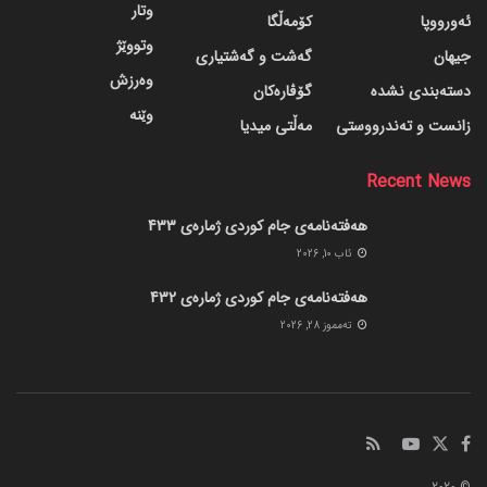
وتار
ئەورووپا
کۆمەڵگا
وتووێژ
جیهان
گه‌شت و گه‌شتیاری
وەرزش
دسته‌بندی نشده
گۆڤاره‌کان
وێنە
زانست و تەندرووستی
مەڵتی میدیا
Recent News
هەفتەنامەی جام کوردی ژمارەی 433
ئاب 10, 2026
هەفتەنامەی جام کوردی ژمارەی 432
ته‌مموز 28, 2026