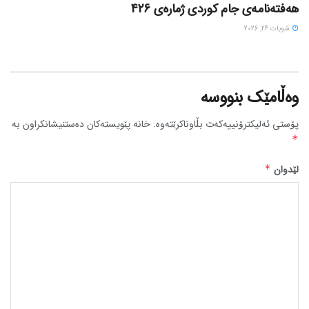
هەفتەنامەی جام کوردی ژمارەی 426
شوبات 24, 2026
وەڵامێک بنووسە
پۆستی ئەلیکترۆنییەکەت بڵاوناکرێتەوە.
خانە پێویستەکان دەستنیشانکراون بە
*
لێدوان
*