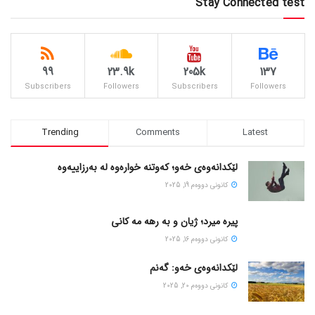
Stay Connected test
99
23.9k
205k
137
Subscribers
Followers
Subscribers
Followers
Trending
Comments
Latest
لێکدانەوەی خەو؛ کەوتنە خوارەوە لە بەرزاییەوە
كانونی دووه‌م 19, 2025
پیره میرد؛ ژیان و به رهه مه کانی
كانونی دووه‌م 16, 2025
لێکدانەوەی خەو: گەنم
كانونی دووه‌م 20, 2025