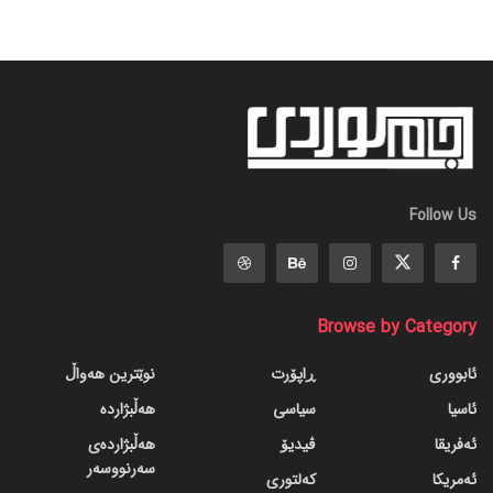
Follow Us
Browse by Category
ئابووری
ڕاپۆرت
نوێترین هەواڵ
ئاسیا
سیاسی
هەڵبژاردە
ئەفریقا
ڤیدیۆ
هەڵبژاردەی
سەرنووسەر
ئەمریکا
کەلتوری