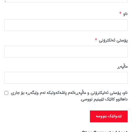
ناو
*
پۆستی ئەلکترۆنی
*
ماڵپه‌ڕ
ناو، پۆستی ئەلیکترۆنی و ماڵپەڕەکەم پاشەکەوتبکە لەم وێبگەڕە بۆ جاری
داهاتوو کاتێک تێبینیم نووسی.