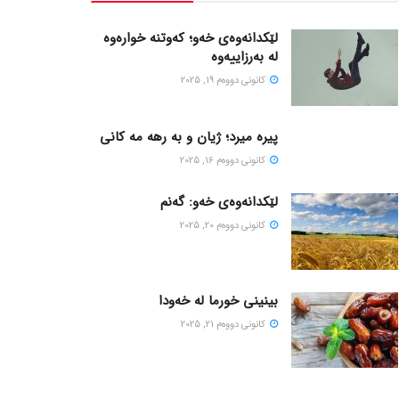
لێکدانەوەی خەو؛ کەوتنە خوارەوە
لە بەرزاییەوە
كانونی دووه‌م 19, 2025
پیره میرد؛ ژیان و به رهه مه کانی
كانونی دووه‌م 16, 2025
لێکدانەوەی خەو: گەنم
كانونی دووه‌م 20, 2025
بینینی خورما لە خەودا
كانونی دووه‌م 21, 2025