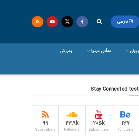
فارسی
یهان
مەڵتی میدیا
وەرزش
Stay Connected test
99
23.9k
205k
137
Subscribers
Followers
Subscribers
Followers