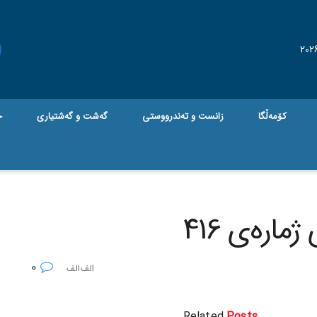
کۆمەڵگا
زانست و تەندرووستی
گه‌شت و گه‌شتیاری
ج
ارەی 416
0
Related
Posts