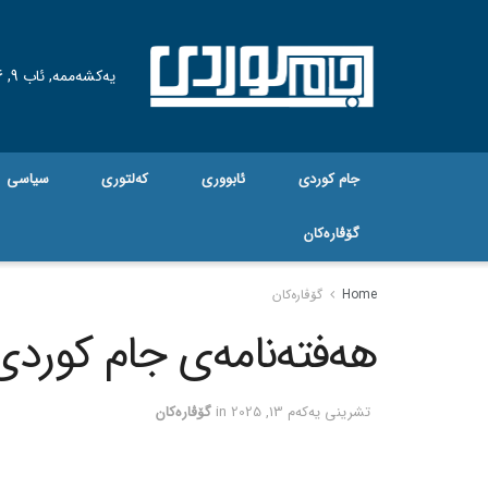
یەکشەممە, ئاب 9, 2026
جام کوردی
ئابووری
کەلتوری
سیاسی
گۆڤاره‌کان
Home
گۆڤاره‌کان
هەفتەنامەی جام کوردی ژم
تشرینی یه‌كه‌م 13, 2025
in
گۆڤاره‌کان