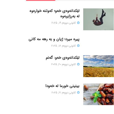
لێکدانەوەی خەو؛ کەوتنە خوارەوە
لە بەرزاییەوە
كانونی دووه‌م 19, 2025
پیره میرد؛ ژیان و به رهه مه کانی
كانونی دووه‌م 16, 2025
لێکدانەوەی خەو: گەنم
كانونی دووه‌م 20, 2025
بینینی خورما لە خەودا
كانونی دووه‌م 21, 2025