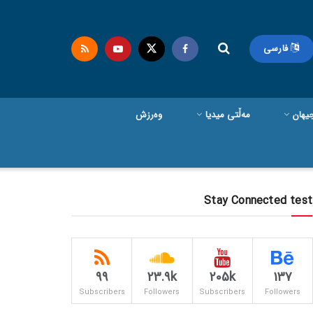
فارسی
یهان
مەڵتی میدیا
وەرزش
Stay Connected test
99
23.9k
205k
137
Subscribers
Followers
Subscribers
Followers