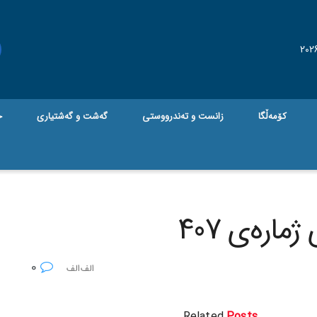
کۆمەڵگا
زانست و تەندرووستی
گه‌شت و گه‌شتیاری
ج
ارەی 407
0
Related
Posts