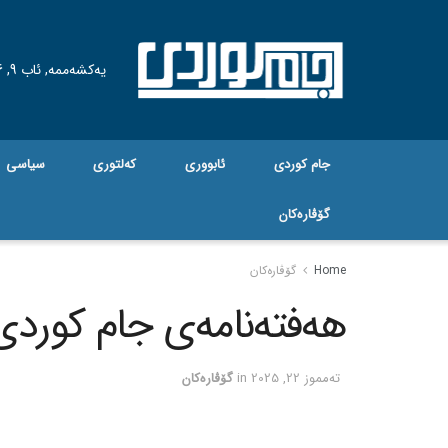
یەکشەممە, ئاب 9, 2026
جام کوردی
ئابووری
کەلتوری
سیاسی
گۆڤاره‌کان
Home
گۆڤاره‌کان
هەفتەنامەی جام کوردی ژم
ته‌مموز 22, 2025
in
گۆڤاره‌کان