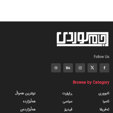
Follow Us
Browse by Category
ئابووری
ڕاپۆرت
نوێترین هەواڵ
ئاسیا
سیاسی
هەڵبژاردە
ئەفریقا
ڤیدیۆ
هەڵبژاردەی