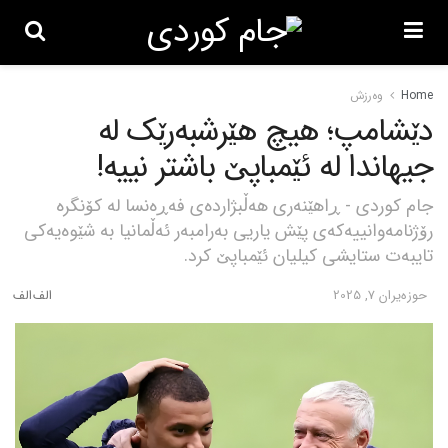
Home
وەرزش
دێشامپ؛ هیچ هێرشبەرێک لە
جیهاندا لە ئێمباپێ باشتر نییە!
جام کوردی - ڕاهێنەری هەڵبژاردەی فەڕەنسا لە کۆنگرە
رۆژنامەوانییەکەی پێش یاریی بەرامبەر ئەڵمانیا بە شێوەیەکی
تایبەت ستایشی کیلیان ئێمباپێ کرد.
حوزه‌یران 7, 2025