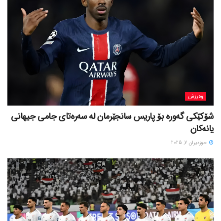
وەرزش
شۆکێکی گەورە بۆ پاریس سانجێرمان لە سەرەتای جامی جیهانی
یانەکان
حوزه‌یران 7, 2025