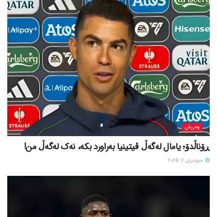
وەرزش
ڕۆناڵدۆ؛ یامال لەگەڵ ڤیتینیا بەراورد بکە، نەک لەگەڵ من!
حوزه‌یران 7, 2025