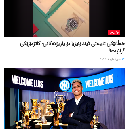
وەرزش
خەڵاتێکی تایبەتی ئیندۆنیزیا بۆ یاریزانەکانی؛ کاتژمێرێکی
گرانبەها!
حوزه‌یران 7, 2025