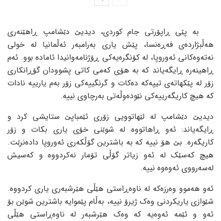
بە پێی ڕاپۆرتی جام کوردی، دیدیێ دێشامپ ڕاهێنەری
هەڵبژاردەی فەڕەنسا، پێش یاری بەرامبەر ئەڵمانیا لە خولی
نەتەوەکانی ئەوروپا، لە کۆنگرەیەکی ڕۆژنامەوانیدا ئامادە بوو. ئەم
ڕاهینەرە ڕایگەیاند که به هۆی کەمی کاتی پشوودان گۆڕانکاری
زۆر له پێکهاتەی تیپەکە دەکات و گرنگییەکی زۆر بەم یارییه نادات
که هیچ کاریگەرییەکی نێودەوڵەتی بەرچاوی نییه.
دیدیێ دێشامپ لە لێهاتوویی زۆری ئێمباپێ ستایشی کرد و
ڕایگەیاند: ئەو ڕاهاتووە لە شوێنی خۆی یاری بکات و زۆر
کاریگەرە. بێ هۆ نییە کە بە باشترین گۆڵکەری ئەوروپا دادەنرێت.
هیچ کەسێک لە ئەو زیاتر گۆڵی تۆمار نەکردووە و کەسیش
لەسەرووی ئەوەوە نییە.
ئەو هەموو وەرزەکە لە ناوەڕاستی هێڵی هێرشبەری یاری کردووە.
شێوازی یاریکردنی وەک ژیرۆ نییە، بەڵام پێموایە باشترین شوێن بۆ
ئەو و ئێمە ئەوەیە کە وەک هێرشبەر لە ناوەڕاستی هێڵی