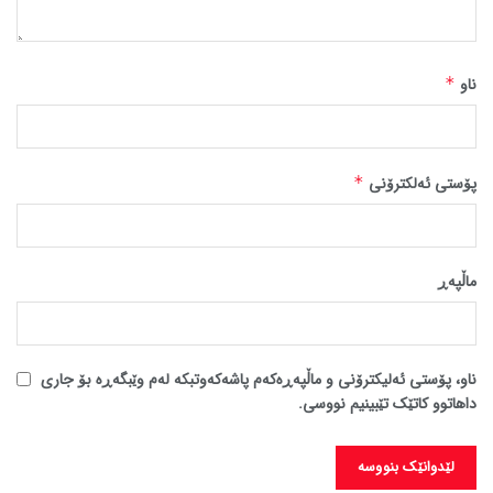
ناو
*
پۆستی ئەلکترۆنی
*
ماڵپه‌ڕ
ناو، پۆستی ئەلیکترۆنی و ماڵپەڕەکەم پاشەکەوتبکە لەم وێبگەڕە بۆ جاری
داهاتوو کاتێک تێبینیم نووسی.