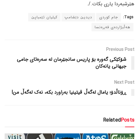
هێرشبەردا یاری بکات./.
Tags:
جام کوردی
دیدیێ دێشامپ
کیلیان ئێمباپێ
هەڵبژاردەی فەڕەنسا
Previous Post
شۆکێکی گەورە بۆ پاریس سانجێرمان لە سەرەتای جامی
جیهانی یانەکان
Next Post
ڕۆناڵدۆ؛ یامال لەگەڵ ڤیتینیا بەراورد بکە، نەک لەگەڵ من!
Related
Posts