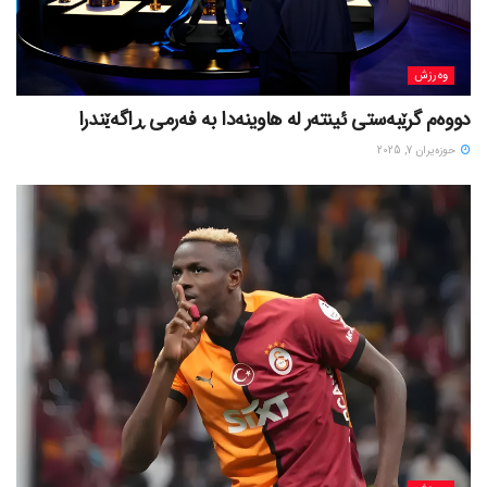
وەرزش
دووەم گرێبەستی ئینتەر لە هاوینەدا بە فەرمی ڕاگەێندرا
حوزه‌یران 7, 2025