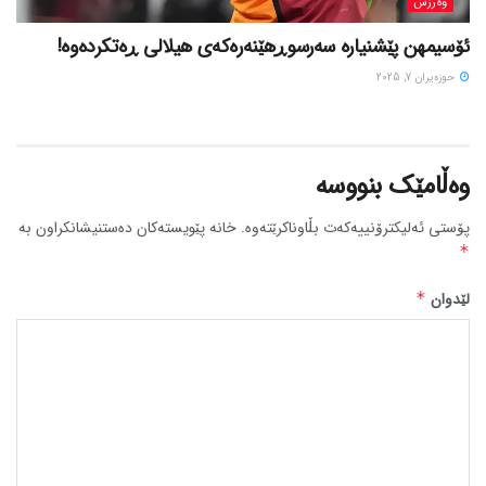
وەرزش
ئۆسیمهن پێشنیارە سەرسوڕهێنەرەکەی هیلالی ڕەتکردەوە!
حوزه‌یران 7, 2025
وەڵامێک بنووسە
پۆستی ئەلیکترۆنییەکەت بڵاوناکرێتەوە.
خانە پێویستەکان دەستنیشانکراون بە
*
لێدوان
*