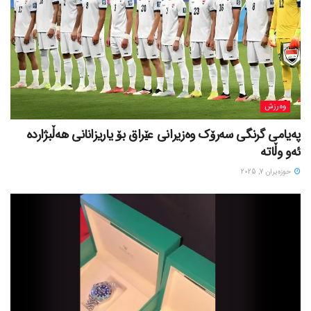
وەرزش
پەیامی گرنگی سەرۆک وەزیرانی عێراق بۆ یاریزانانی هەڵبژارده
ئەو وڵاتە
حوزه‌یران 7, 2025