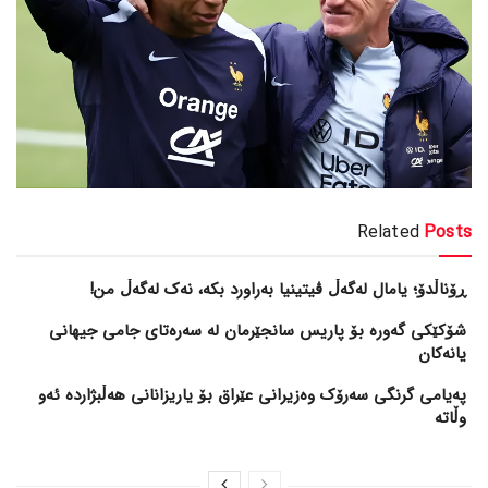
Related
Posts
ڕۆناڵدۆ؛ یامال لەگەڵ ڤیتینیا بەراورد بکە، نەک لەگەڵ من!
شۆکێکی گەورە بۆ پاریس سانجێرمان لە سەرەتای جامی جیهانی
یانەکان
پەیامی گرنگی سەرۆک وەزیرانی عێراق بۆ یاریزانانی هەڵبژارده ئەو
وڵاتە