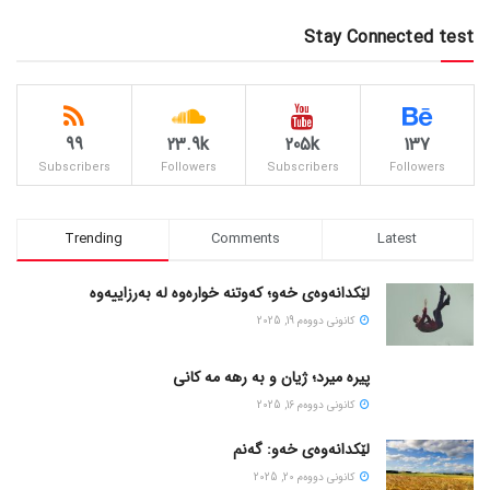
Stay Connected test
99
23.9k
205k
137
Subscribers
Followers
Subscribers
Followers
Trending
Comments
Latest
لێکدانەوەی خەو؛ کەوتنە خوارەوە لە بەرزاییەوە
كانونی دووه‌م 19, 2025
پیره میرد؛ ژیان و به رهه مه کانی
كانونی دووه‌م 16, 2025
لێکدانەوەی خەو: گەنم
كانونی دووه‌م 20, 2025