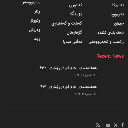
سەرنووسەر
ئەمریکا
کەلتوری
وتار
ئەورووپا
کۆمەڵگا
وتووێژ
جیهان
گه‌شت و گه‌شتیاری
وەرزش
دسته‌بندی نشده
گۆڤاره‌کان
وێنە
زانست و تەندرووستی
مەڵتی میدیا
Recent News
هەفتەنامەی جام کوردی ژمارەی 432
ته‌مموز 28, 2026
هەفتەنامەی جام کوردی ژمارەی 431
ته‌مموز 14, 2026