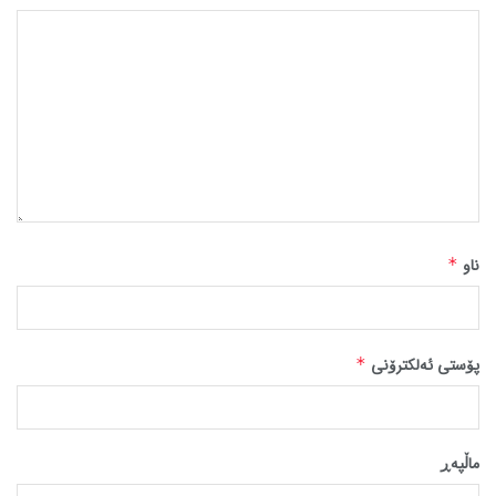
ناو
*
پۆستی ئەلکترۆنی
*
ماڵپه‌ڕ