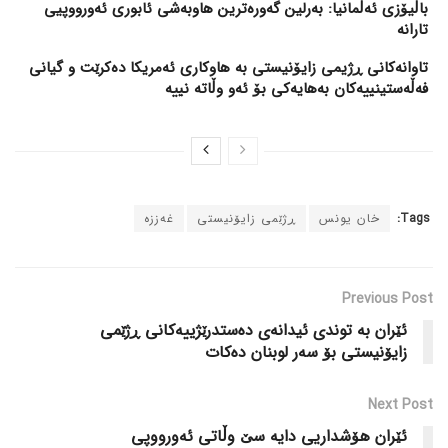
باڵیۆزی ئەڵمانیا: بەرلین گەورەترین هاوبەشی ئابوری ئەورووپیی
تارانە
تاوانەکانی ڕژیمی زایۆنیستی بە هاوکاری ئەمریکا دەکرێت و گیانی
فەڵەستینییەکان بەهایەکی بۆ ئەو وڵاتە نییە
Tags:
خان یونس
ڕژێمی زایۆنیستی
غەززە
Previous Post
ئێران بە توندی ئیدانەی دەستدرێژییەکانی ڕژێمی
زایۆنیستی بۆ سەر لوبنان دەکات
Next Post
ئێران هۆشداریی دایە سێ وڵاتی ئەورووپی