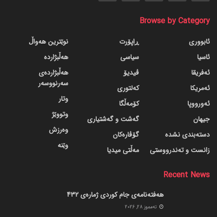
Browse by Category
ئابووری
ڕاپۆرت
نوێترین هەواڵ
ئاسیا
سیاسی
هەڵبژاردە
ئەفریقا
ڤیدیۆ
هەڵبژاردەی
سەرنووسەر
ئەمریکا
کەلتوری
وتار
ئەورووپا
کۆمەڵگا
وتووێژ
جیهان
گه‌شت و گه‌شتیاری
وەرزش
دسته‌بندی نشده
گۆڤاره‌کان
وێنە
زانست و تەندرووستی
مەڵتی میدیا
Recent News
هەفتەنامەی جام کوردی ژمارەی 432
ته‌مموز 28, 2026