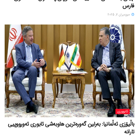
فارس
حوزه‌یران 7, 2025
ئابووری
باڵیۆزی ئەڵمانیا: بەرلین گەورەترین هاوبەشی ئابوری ئەورووپیی
تارانە