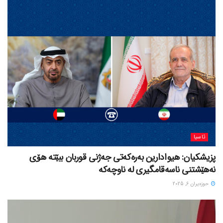
ئاسیا
پزیشکیان: هیوادارین بەرەکەتی جەژنی قوربان ببێتە هۆی
نەهێشتنی ناسەقامگیری لە ناوچەکە
حوزه‌یران 6, 2025