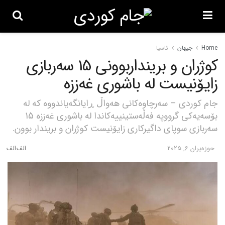
Home
جیهان
ئاسیا
کوژران و برینداربوونی 15 سەربازی
زایۆنیست لە باشوری غەززە
جام کوردی – سەرچاوەکانی هەواڵ ڕایانگەیاندووە کە لە
بۆسەیەکی گرووپە فەڵەستینییەکاندا لە باشوری غەززە 15
سەربازی سوپای داگیرکاری زایۆنیست کوژران و بریندار بوون.
حوزه‌یران 6, 2025