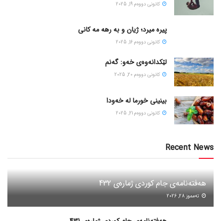
كانونی دووه‌م 19, 2025
پیره میرد؛ ژیان و به رهه مه کانی
كانونی دووه‌م 16, 2025
لێکدانەوەی خەو: گەنم
كانونی دووه‌م 20, 2025
بینینی خورما لە خەودا
كانونی دووه‌م 21, 2025
Recent News
هەفتەنامەی جام کوردی ژمارەی 432
ته‌مموز 28, 2026
هەفتەنامەی جام کوردی ژمارەی 431