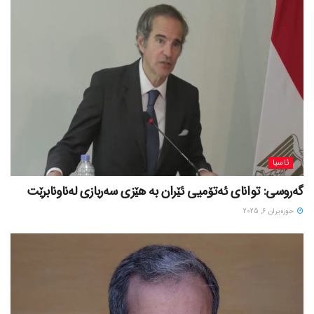
ئاسیا
گەروسی: توانای ئەتۆمیی ئێران بە هێزی سەربازی لەناونابرێت
حوزه‌یران 6, 2025