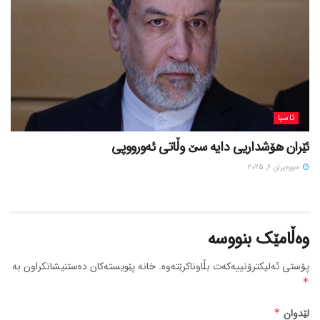
ئاسیا
ئێران هۆشداریی دایە سێ وڵاتی ئەورووپی
حوزه‌یران 6, 2025
وەڵامێک بنووسە
پۆستی ئەلیکترۆنییەکەت بڵاوناکرێتەوە.
خانە پێویستەکان دەستنیشانکراون بە
*
لێدوان
*