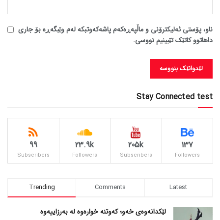
ناو، پۆستی ئەلیکترۆنی و ماڵپەڕەکەم پاشەکەوتبکە لەم وێبگەڕە بۆ جاری
داهاتوو کاتێک تێبینیم نووسی.
Stay Connected test
99
23.9k
205k
137
Subscribers
Followers
Subscribers
Followers
Trending
Comments
Latest
لێکدانەوەی خەو؛ کەوتنە خوارەوە لە بەرزاییەوە