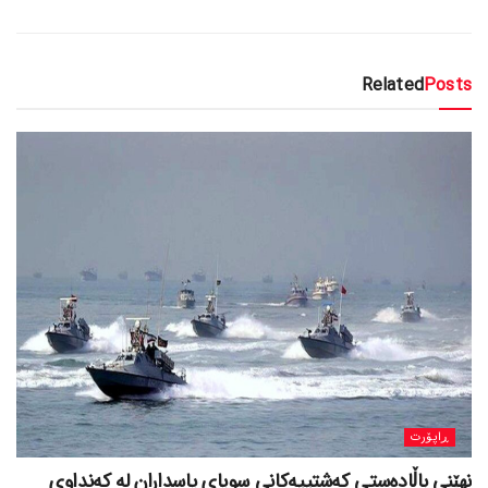
Related
Posts
ڕاپۆرت
نهێنی باڵادەستی کەشتییەکانی سوپای پاسداران لە کەنداوی