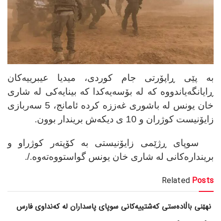
بە پێی ڕاپۆرتی جام کوردی،
میدیا عیبرییەکان
ڕایانگەیاندووە کە لە بۆسەیەکدا کە بینایەکی لە شاری
خان یونس لە باشوری غەززە کردە ئامانج، 5 سەربازی
زایۆنیست کوژران و 10 ی دیکەش بریندار بوون.
سوپای ڕژێمی زایۆنیستی بە کۆپتەر کوژراو و
بریندارەکانی لە شاری خان یونس گواستووەتەوە./.
Related
Posts
نهێنی باڵادەستی کەشتییەکانی سوپای پاسداران لە کەنداوی فارس