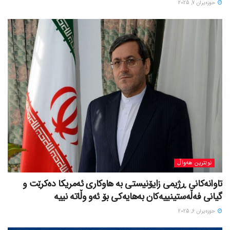
حوزه‌یران 7, 2025
نوێترین هەواڵ
تاوانەکانی ڕژیمی زایۆنیستی بە هاوکاری ئەمریکا دەکرێت و
گیانی فەڵەستینییەکان بەهایەکی بۆ ئەو وڵاتە نییە
حوزه‌یران 6, 2025