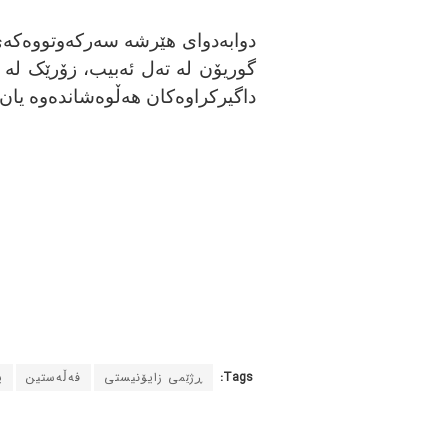
دوابەدوای هێرشە سەرکەوتووەکەی
گوریۆن لە تەل ئەبیب، زۆرێک لە ک
داگیرکراوەکان هەڵوەشاندەوە یان 
Tags:
ڕژێمی زایۆنیستی
فەڵەستین
ی