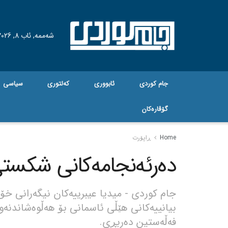
شەممە, ئاب 8, 2026
جام کوردی
ئابووری
کەلتوری
سیاسی
گۆڤاره‌کان
Home
ڕاپۆرت
دەرئەنجامەکانی شکستی
جام کوردی - میدیا عیبرییەکان نیگەرانی خۆی
بیانییەکانی هێڵی ئاسمانی بۆ هەڵوەشاندنەوە
فەڵەستین دەربڕی.