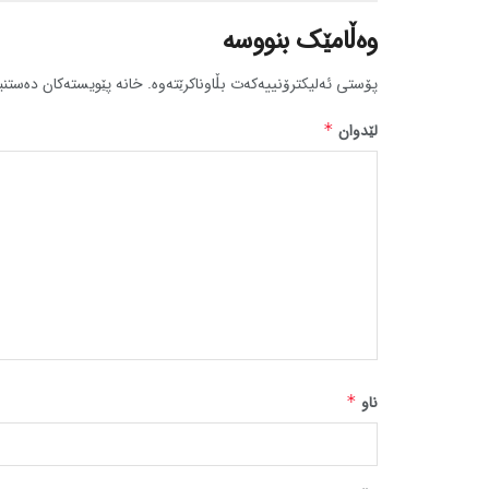
وەڵامێک بنووسە
پۆستی ئەلیکترۆنییەکەت بڵاوناکرێتەوە.
خانە پێویستەکان دەستنی
لێدوان
*
ناو
*