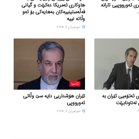
ی ئەورووپیی تارانە
هاوکاری ئەمریکا دەکرێت و گیانی
فەڵەستینییەکان بەهایەکی بۆ ئەو
وڵاتە نییە
حوزه‌یران 6, 2025
ئاسیا
 ئەتۆمیی ئێران بە
ئێران هۆشداریی دایە سێ وڵاتی
لەناونابرێت
ئەورووپی
حوزه‌یران 6, 2025