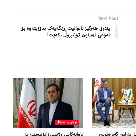
Next Post
پێدرۆ: هەرگیز ناتوانیت ڕێگەیەک بدۆزیتەوە بۆ
ئەوەی ئێمباپێ کۆنتڕۆڵ بکەیت!
نوێترین هەواڵ
ا: بەرلین گەورەترین
تاوانەکانی ڕژیمی زایۆنیستی بە