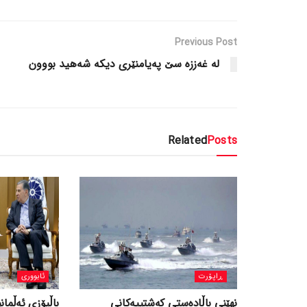
Previous Post
لە غەززە سێ پەیامنێری دیکە شەهید بووون
Related
Posts
ڕاپۆرت
ئابووری
نهێنی باڵادەستی کەشتییەکانی
باڵیۆزی ئەڵمانی