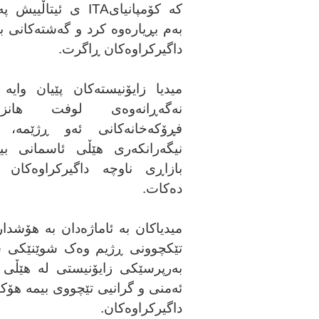
کە کۆمپانیای
ITA
ی ئیتاڵییش پە
بەم بڕیارەوە کرد و گەشتەکانی بۆ
داگیرکراوەکان ڕاگرت
.
میدیا زایۆنیستەکان پێیان وایە 
نەگەڕانەوەی لوفت هانز
فڕۆکەخانەکانی ئەو ڕژێمە، 
نیگەرانکەری هێڵی ئاسمانی بی
بازاڕی ناوچە داگیرکراوەکان ب
دەکات
.
میدیاکان بە ئاماژەدان بە هۆشد
تێکچوونی ڕژیم وەک شوێنێکی سە
بەرپرسێکی زایۆنیستی لە هێڵی ئ
ئەمنی و گرانیی تێچووی بیمە هۆکا
داگیرکراوەکان
.