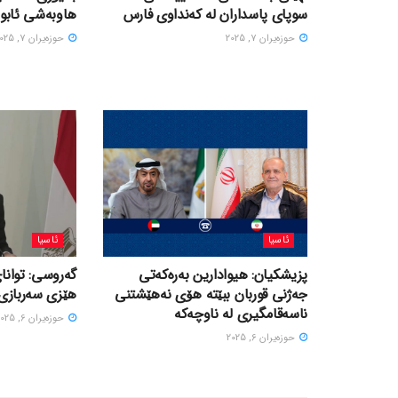
سوپای پاسداران لە کەنداوی فارس
هاوبەشی ئابور
حوزه‌یران 7, 2025
حوزه‌یران 7, 2025
ئاسیا
ئاسیا
پزیشکیان: هیوادارین بەرەکەتی
گەروسی: توانای
جەژنی قوربان ببێتە هۆی نەهێشتنی
هێزی سەربازی 
ناسەقامگیری لە ناوچەکە
حوزه‌یران 6, 2025
حوزه‌یران 6, 2025