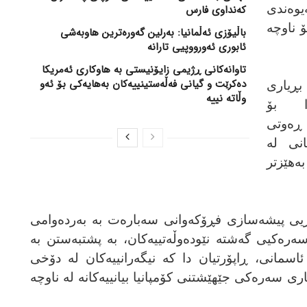
یوەندی
کەنداوی فارس
 ناوچە
باڵیۆزی ئەڵمانیا: بەرلین گەورەترین هاوبەشی
ئابوری ئەورووپیی تارانە
تاوانەکانی ڕژیمی زایۆنیستی بە هاوکاری ئەمریکا
دەکرێت و گیانی فەڵەستینییەکان بەهایەکی بۆ ئەو
بڕیاری
وڵاتە نییە
ا بۆ
ڕەوتی
انی لە
ەهێزتر
اریی پیشەسازی فڕۆکەوانی سەبارەت بە بەردەوامی
رەکیی گەشتە نێودەوڵەتییەکان، بە پشتبەستن بە
اسمانی، ڕاپۆرتیان دا کە نیگەرانییەکان لە دۆخی
ری سەرەکی جێهێشتنی کۆمپانیا بیانییەکانە لە ناوچە