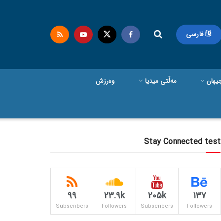
فارسی
یهان
مەڵتی میدیا
وەرزش
Stay Connected test
99
23.9k
205k
137
Subscribers
Followers
Subscribers
Followers