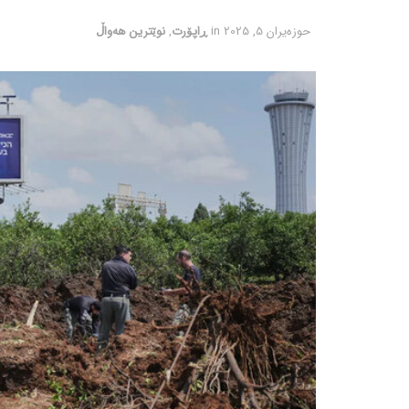
حوزه‌یران 5, 2025
in
ڕاپۆرت
,
نوێترین هەواڵ