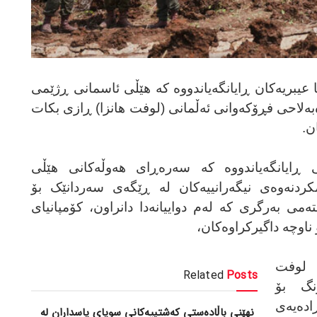
 عیبریەکان ڕایانگەیاندووە کە هێڵی ئاسمانی ڕژێمی
ەبەلاحی فڕۆکەوانی ئەڵمانی (لوفت هانزا) ڕازی بکات
ان
.
ی ڕایانگەیاندووە کە سەرەڕای هەوڵەکانی هێڵی
ردنەوەی نیگەرانییەکان لە ڕێگەی سەردانێک بۆ
ی بەرگری کە لەم دواییانەدا دانراون، کۆمپانیای
 ناوچە داگیرکراوەکان،
ی لوفت
Related
Posts
نگ بۆ
ڕادەیەی
نهێنی باڵادەستی کەشتییەکانی سوپای پاسداران لە