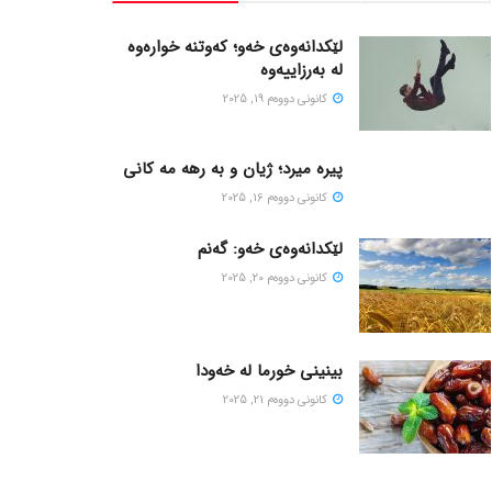
لێکدانەوەی خەو؛ کەوتنە خوارەوە
لە بەرزاییەوە
كانونی دووه‌م 19, 2025
پیره میرد؛ ژیان و به رهه مه کانی
كانونی دووه‌م 16, 2025
لێکدانەوەی خەو: گەنم
كانونی دووه‌م 20, 2025
بینینی خورما لە خەودا
كانونی دووه‌م 21, 2025