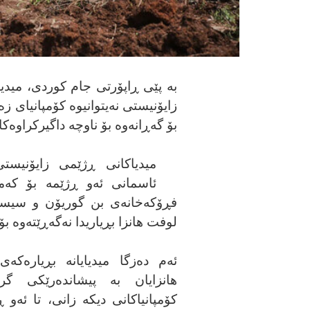
بە پێی ڕاپۆرتی جام کوردی، میدیا
زایۆنیستی نەیتوانیوە کۆمپانیای ز
بۆ گەڕانەوە بۆ ناوچە داگیرکراوەک
میدیاکانی ڕژێمی زایۆنیست
ئاسمانی ئەو ڕژێمە بۆ کەمک
فڕۆکەخانەی بن گوریۆن و سیستەم
لوفت هانزا بڕیاریدا نەگەڕێتەوە بۆ
ئەم دەزگا میدیایانە بڕیارەکە
هانزایان بە پیشاندەرێکی گر
کۆمپانیاکانی دیکە زانی، تا ئەو 