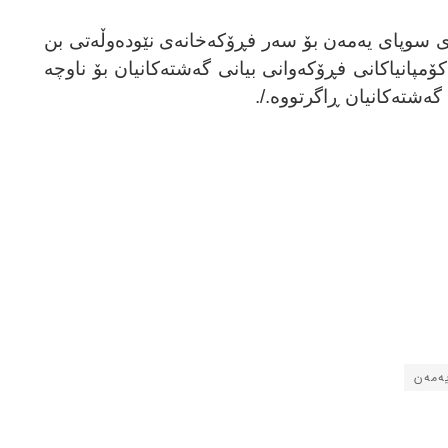
 سوپای یەمەن بۆ سەر فڕۆکەخانەی نێودەوڵەتی بن
ۆمپانیاکانی فڕۆکەوانی بیانی گەشتەکانیان بۆ ناوچە
گەشتەکانیان ڕاگرتووە./.
ەمەن