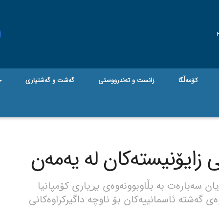
کۆمەڵگا
زانست و تەندرووستی
گه‌شت و گه‌شتیاری
ج
 زایۆنیستەکان لە یەمەن
ان سەبارەت بە بڵاوبوونەوەی بڕیاری کۆمپانیا
ی گەشتە ئاسمانییەکان بۆ ناوچە داگیرکراوەکانی