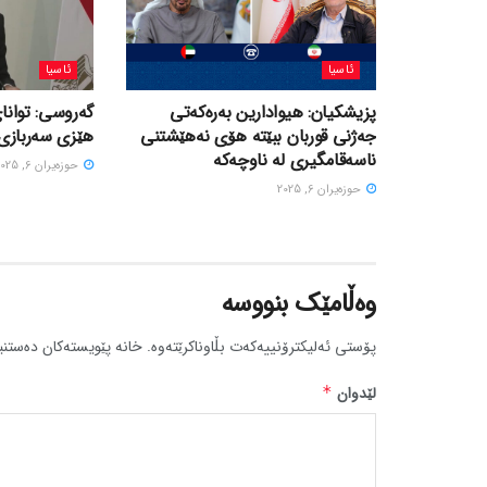
ئاسیا
ئاسیا
پزیشکیان: هیوادارین بەرەکەتی
گەروسی: توانای
جەژنی قوربان ببێتە هۆی نەهێشتنی
هێزی سەربازی 
ناسەقامگیری لە ناوچەکە
حوزه‌یران 6, 2025
حوزه‌یران 6, 2025
وەڵامێک بنووسە
پۆستی ئەلیکترۆنییەکەت بڵاوناکرێتەوە.
خانە پێویستەکان دەستنی
لێدوان
*