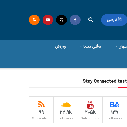
فارسی
یهان
مەڵتی میدیا
وەرزش
Stay Connected test
99
23.9k
205k
137
Subscribers
Followers
Subscribers
Followers