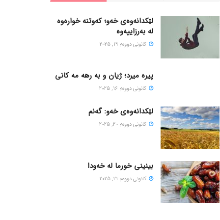
لێکدانەوەی خەو؛ کەوتنە خوارەوە
لە بەرزاییەوە
كانونی دووه‌م 19, 2025
پیره میرد؛ ژیان و به رهه مه کانی
كانونی دووه‌م 16, 2025
لێکدانەوەی خەو: گەنم
كانونی دووه‌م 20, 2025
بینینی خورما لە خەودا
كانونی دووه‌م 21, 2025