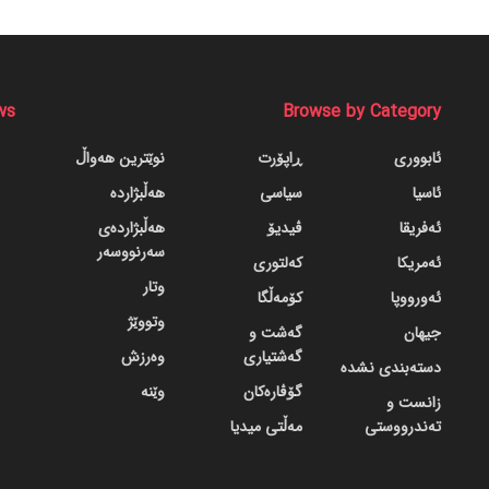
ws
Browse by Category
ئابووری
ڕاپۆرت
نوێترین هەواڵ
ئاسیا
سیاسی
هەڵبژاردە
ئەفریقا
ڤیدیۆ
هەڵبژاردەی
سەرنووسەر
ئەمریکا
کەلتوری
وتار
ئەورووپا
کۆمەڵگا
وتووێژ
جیهان
گه‌شت و
گه‌شتیاری
وەرزش
دسته‌بندی نشده
گۆڤاره‌کان
وێنە
زانست و
تەندرووستی
مەڵتی میدیا