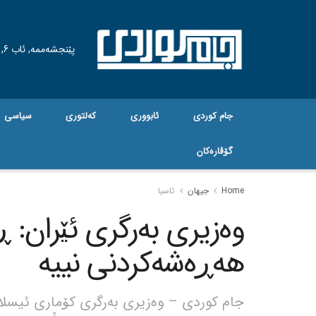
پێنجشەممە, ئاب 6, 2026
جام کوردی
ئابووری
کەلتوری
سیاسی
گۆڤاره‌کان
Home
جیهان
ئاسیا
وەزیری بەرگری ئێران: ڕ
هەڕەشەکردنی نییە
جام کوردی – وەزیری بەرگری کۆماری ئیسلام