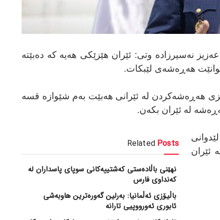
 عەزیز نەسیرزادە وتی: ئێران هێزێکی هەیە کە دەبێتە
وانێت هەڕەشەی لێبکات.
هێزی هەڕەشەکردن لە ئێرانی هەبێت بەم شێوازە قسە
ەڕەشە لە ئێران بکەن.
دوانی
Related
Posts
 ئێران
نهێنی باڵادەستی کەشتییەکانی سوپای پاسداران لە
کەنداوی فارس
باڵیۆزی ئەڵمانیا: بەرلین گەورەترین هاوبەشی
ئابوری ئەورووپیی تارانە