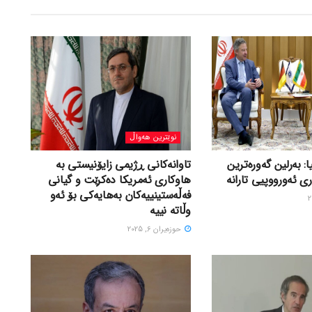
نوێترین هەواڵ
ا: بەرلین گەورەترین
تاوانەکانی ڕژیمی زایۆنیستی بە
ی ئەورووپیی تارانە
هاوکاری ئەمریکا دەکرێت و گیانی
فەڵەستینییەکان بەهایەکی بۆ ئەو
وڵاتە نییە
حوزه‌یران 6, 2025