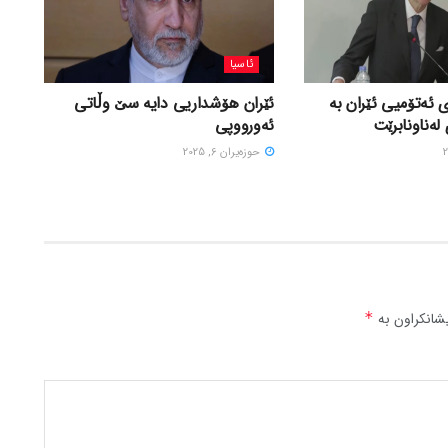
ئاسیا
 ئەتۆمیی ئێران بە
ئێران هۆشداریی دایە سێ وڵاتی
لەناونابرێت
ئەورووپی
حوزه‌یران 6, 2025
شانکراون بە
*