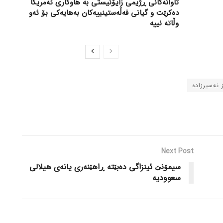
تاوانەکانی ڕژیمی زایۆنیستی بە هاوکاری ئەمریکا
دەکرێت و گیانی فەڵەستینییەکان بەهایەکی بۆ ئەو
وڵاتە نییە
 نەسیرزادە
Next Post
سیمۆنێ ئینزاگی دەبێتە ڕاهێنەری یانەی هیلالی
سعوودیە