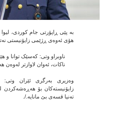
بە پێی ڕاپۆرتی جام کوردی،
لیوا
هۆی ئەوەی ڕژێمی زایۆنیستی نەت
ناوبراو وتی: کەسێک توانا و 
ناکات، ئەوان لاوازتر لەوەن ه
وەزیری بەرگری ئێران وتی: لێ
زایۆنیستەکان بۆ هەڕەشەکردن لە
تەنیا قسەی بێ مانایە./.