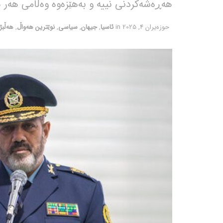
هەڕەشەکردنی نییە و بەهێزەوە وەڵامی هەر 
حوزه‌یران 4, 2025
in
ئاسیا
,
جیهان
,
سیاسی
,
نوێترین هەواڵ
,
هەڵبژا