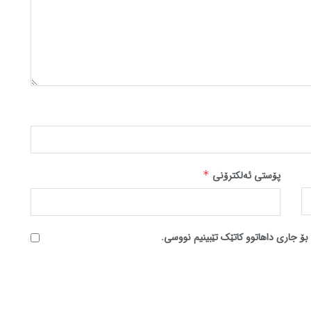
پۆستی ئەلکترۆنی
*
بۆ جاری داهاتوو کاتێک تێبینیم نووسی.