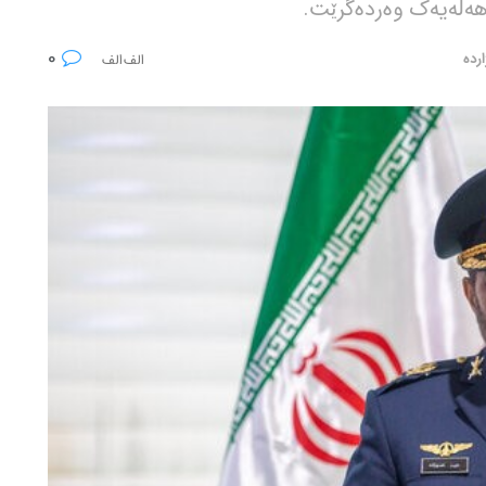
هەڵەیەک وەردەگرێت.
0
ردە