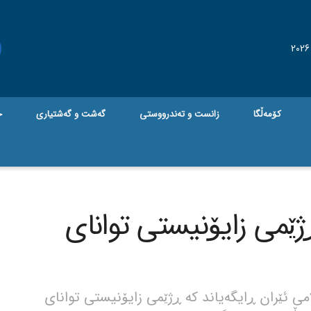
کۆمەڵگا
زانست و تەندرووستی
گه‌شت و گه‌شتیاری
ج
ژێمی زایۆنیستی توانای
ی ئێران ڕایگەیاند کە ڕژێمی زایۆنیستی توانای