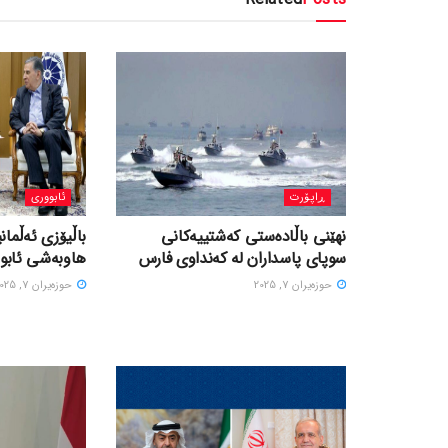
ڕاپۆرت
ئابووری
نهێنی باڵادەستی کەشتییەکانی
باڵیۆزی ئەڵمانی
سوپای پاسداران لە کەنداوی فارس
هاوبەشی ئابور
حوزه‌یران 7, 2025
حوزه‌یران 7, 2025