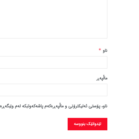
ناو
*
ماڵپه‌ڕ
ناو، پۆستی ئەلیکترۆنی و ماڵپەڕەکەم پاشەکەوتبکە لەم وێبگەڕە 