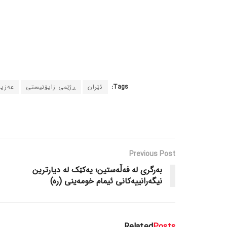
Tags:
ئێران
ڕژێمی زایۆنیستی
عەزیز
Previous Post
بەرگری لە فەڵەستین؛ یەکێک لە دیارترین
نیگەرانییەکانی ئیمام خومەینی (رە)
Related
Posts