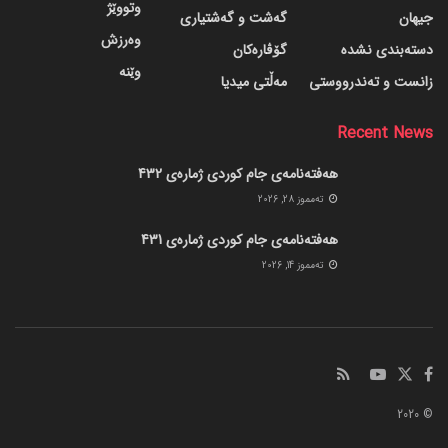
وتووێژ
جیهان
گه‌شت و گه‌شتیاری
وەرزش
دسته‌بندی نشده
گۆڤاره‌کان
وێنە
زانست و تەندرووستی
مەڵتی میدیا
Recent News
هەفتەنامەی جام کوردی ژمارەی 432
ته‌مموز 28, 2026
هەفتەنامەی جام کوردی ژمارەی 431
ته‌مموز 14, 2026
© 2020