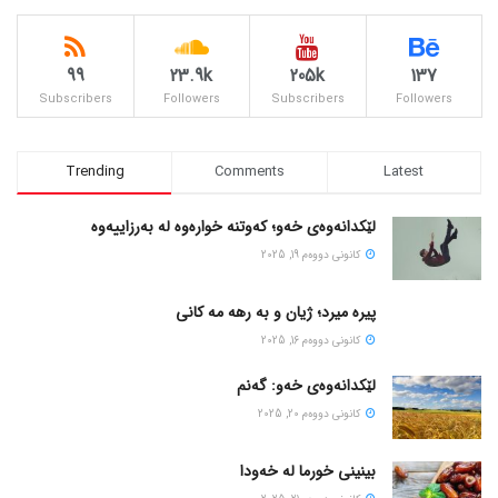
99
23.9k
205k
137
Subscribers
Followers
Subscribers
Followers
Trending
Comments
Latest
لێکدانەوەی خەو؛ کەوتنە خوارەوە لە بەرزاییەوە
كانونی دووه‌م 19, 2025
پیره میرد؛ ژیان و به رهه مه کانی
كانونی دووه‌م 16, 2025
لێکدانەوەی خەو: گەنم
كانونی دووه‌م 20, 2025
بینینی خورما لە خەودا