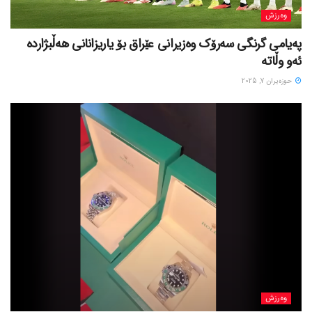
وەرزش
پەیامی گرنگی سەرۆک وەزیرانی عێراق بۆ یاریزانانی هەڵبژارده
ئەو وڵاتە
حوزه‌یران 7, 2025
وەرزش