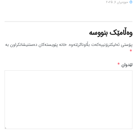
حوزه‌یران 7, 2025
وەڵامێک بنووسە
پۆستی ئەلیکترۆنییەکەت بڵاوناکرێتەوە.
خانە پێویستەکان دەستنیشانکراون بە
*
لێدوان
*