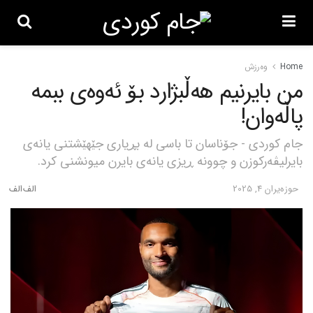
Home
وەرزش
من بایرنیم هەڵبژارد بۆ ئەوەی ببمە
پاڵەوان!
جام کوردی - جۆناسان تا باسی له بڕیاری جێهێشتنی یانەی
بایرلیڤەرکوزن و چوونه ڕیزی یانەی بایرن میونشنی کرد.
حوزه‌یران 4, 2025