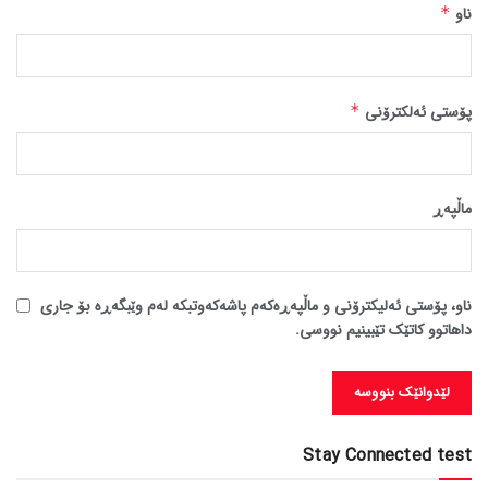
ناو
*
پۆستی ئەلکترۆنی
*
ماڵپه‌ڕ
ناو، پۆستی ئەلیکترۆنی و ماڵپەڕەکەم پاشەکەوتبکە لەم وێبگەڕە بۆ جاری
داهاتوو کاتێک تێبینیم نووسی.
Stay Connected test