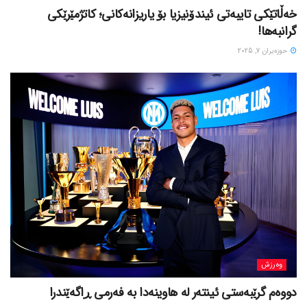
خەڵاتێکی تایبەتی ئیندۆنیزیا بۆ یاریزانەکانی؛ کاتژمێرێکی
گرانبەها!
حوزه‌یران 7, 2025
وەرزش
دووەم گرێبەستی ئینتەر لە هاوینەدا بە فەرمی ڕاگەێندرا