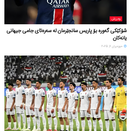
وەرزش
شۆکێکی گەورە بۆ پاریس سانجێرمان لە سەرەتای جامی جیهانی
یانەکان
حوزه‌یران 7, 2025