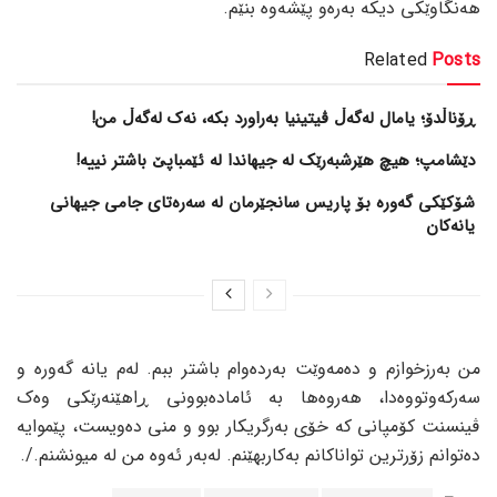
هەنگاوێکی دیکە بەرەو پێشەوە بنێم.
Related
Posts
ڕۆناڵدۆ؛ یامال لەگەڵ ڤیتینیا بەراورد بکە، نەک لەگەڵ من!
دێشامپ؛ هیچ هێرشبەرێک لە جیهاندا لە ئێمباپێ باشتر نییە!
شۆکێکی گەورە بۆ پاریس سانجێرمان لە سەرەتای جامی جیهانی
یانەکان
من بەرزخوازم و دەمەوێت بەردەوام باشتر ببم. لەم یانە گەورە و
سەرکەوتووەدا، هەروەها بە ئامادەبوونی ڕاهێنەرێکی وەک
ڤینسنت کۆمپانی کە خۆی بەرگریکار بوو و منی دەویست، پێموایە
دەتوانم زۆرترین تواناکانم بەکاربهێنم. لەبەر ئەوە من لە میونشنم./.