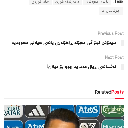
Tags:
بایرن میونشن
بایەرلیڤەرکوزن
جام کوردی
جۆناسان تا
Previous Post
سیمۆنێ ئینزاگی دەبێتە ڕاهێنەری یانەی هیلالی سعوودیە
Next Post
ئەفسانەی ڕیال مەدرید چوو بۆ میلان!
Related
Posts