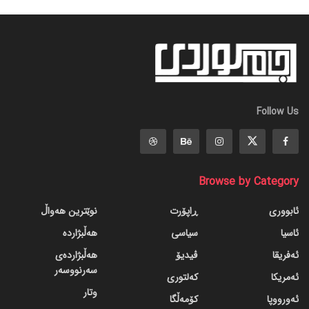
Follow Us
Browse by Category
ئابووری
ڕاپۆرت
نوێترین هەواڵ
ئاسیا
سیاسی
هەڵبژاردە
ئەفریقا
ڤیدیۆ
هەڵبژاردەی
سەرنووسەر
ئەمریکا
کەلتوری
وتار
ئەورووپا
کۆمەڵگا