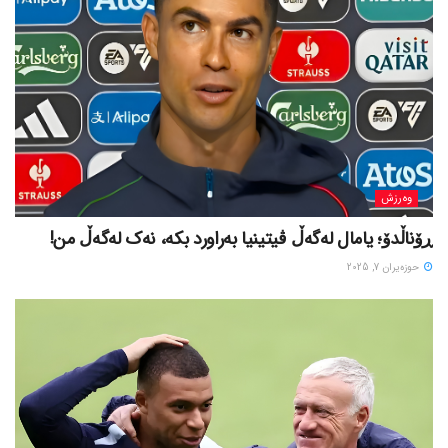
وەرزش
ڕۆناڵدۆ؛ یامال لەگەڵ ڤیتینیا بەراورد بکە، نەک لەگەڵ من!
حوزه‌یران 7, 2025