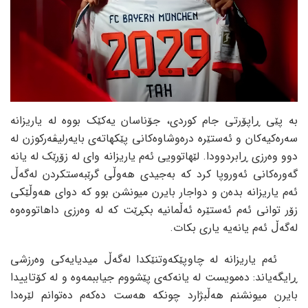
بە پێی ڕاپۆرتی جام کوردی، جۆناسان یەکێک بووە لە یاریزانە
سەرەکیەکان و ئەستێرە درەوشاوەکانی پێکهاتەی بایەرلیڤەرکوزن لە
دوو وەرزی ڕابردوودا. لێهاتوویی ئەم یاریزانە وای لە زۆرێک لە یانە
گەورەکانی ئەوروپا کرد کە بەجیدی هەوڵی گرێبەستکردن لەگەڵ
ئەم یاریزانە بدەن و دواجار بایرن میونشن بوو کە دوای هەوڵێکی
زۆر توانی ئەم ئەستێرە ئەڵمانیە بکڕێت کە لە وەرزی داهاتووەوە
لەگەڵ ئەم یانەیە یاری بکات.
ئەم یاریزانه له چاوپێکەوتنێکدا لەگەڵ میدیایەکی وەرزشی
ڕایگەیاند: دەمویست لە یانەکەی پێشووم جیاببمەوە و لە کۆتاییدا
بایرن میونشنم هەڵبژارد چونکە هەست دەکەم دەتوانم لێرەدا