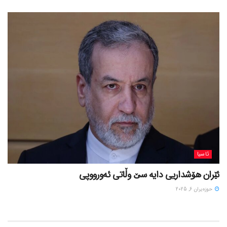
ئاسیا
ئێران هۆشداریی دایە سێ وڵاتی ئەورووپی
حوزه‌یران 6, 2025