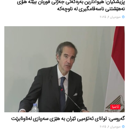
پزیشکیان: هیوادارین بەرەکەتی جەژنی قوربان ببێتە هۆی
نەهێشتنی ناسەقامگیری لە ناوچەکە
حوزه‌یران 6, 2025
ئاسیا
گەروسی: توانای ئەتۆمیی ئێران بە هێزی سەربازی لەناونابرێت
حوزه‌یران 6, 2025