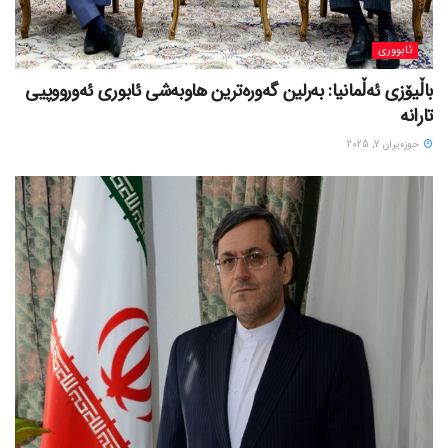
ئابووری
باڵیۆزی ئەڵمانیا: بەرلین گەورەترین هاوبەشی ئابوری ئەورووپیی
تارانە
حوزه‌یران 7, 2025