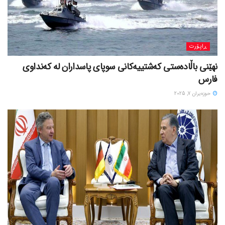
ڕاپۆرت
نهێنی باڵادەستی کەشتییەکانی سوپای پاسداران لە کەنداوی
فارس
حوزه‌یران 7, 2025