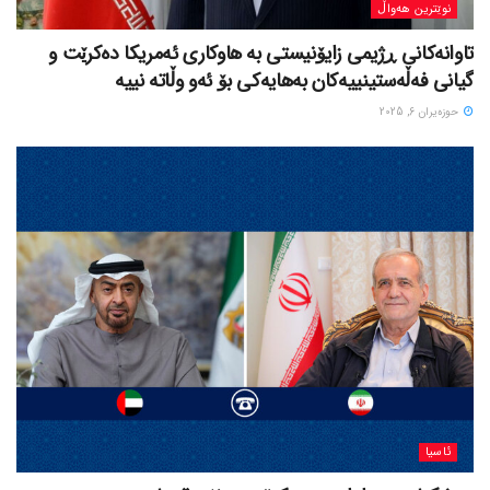
نوێترین هەواڵ
تاوانەکانی ڕژیمی زایۆنیستی بە هاوکاری ئەمریکا دەکرێت و
گیانی فەڵەستینییەکان بەهایەکی بۆ ئەو وڵاتە نییە
حوزه‌یران 6, 2025
ئاسیا