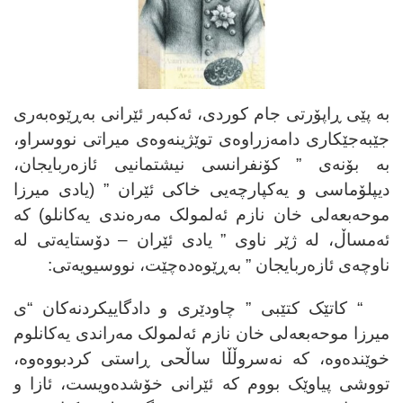
بە پێی ڕاپۆرتی جام کوردی، ئەکبەر ئێرانی بەڕێوەبەری
جێبەجێکاری دامەزراوەی توێژینەوەی میراتی نووسراو،
بە بۆنەی ” کۆنفرانسی نیشتمانیی ئازەربایجان،
دیپلۆماسی و یەکپارچەیی خاکی ئێران ” (یادی میرزا
موحەبعەلی خان نازم ئەلمولک مەرەندی یەکانلو) کە
ئەمساڵ، لە ژێر ناوی ” یادی ئێران – دۆستایەتی لە
ناوچەی ئازەربایجان ” بەڕێوەدەچێت، نووسیویەتی
:
“
کاتێک کتێبی ” چاودێری و دادگاییکردنەکان “ی
میرزا موحەبعەلی خان نازم ئەلمولک مەراندی یەکانلوم
خوێندەوە، کە نەسروڵڵا ساڵحی ڕاستی کردبووەوە،
تووشی پیاوێک بووم کە ئێرانی خۆشدەویست، ئازا و