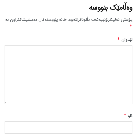
وەڵامێک بنووسە
پۆستی ئەلیکترۆنییەکەت بڵاوناکرێتەوە.
خانە پێویستەکان دەستنیشانکراون بە
*
لێدوان
*
ناو
*