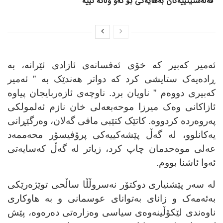
فەڵەستینییەکان بەهایەکی بۆ ئەو وڵاتە نییە
ئەمیر کەبیر کە خۆی ئەفسانەی ئازادی ئێرانە، بە
ڕادەیەک ستایشی کرد کە دواتر هەندێک بە ” ئەمیر
کەبیری دووەم ” ناویان برد. ناوچەی ئازەربایجان پیاوە
ئازاکانی وەک میرزا موحەبعەلی خان نازم ئەلمولکی
پەروەردە کردووە. کاتێک کتێبی مافی گەلان، وەرگێڕانی
یەکانلوو، لە گەڵ پێشەکییەکی پرۆفیسۆر محەممەد
عەلی موەحدمان چاپ کرد، زیاتر لە گەڵ کەسایەتی
ئەوا ئاشنا بووم
.
لە سەر پێشنیاری دوکتۆر نەسروڵڵا ساڵحی توێژەرێکی
بەئەمەک و زانای بەتوانای عوسمانی و بە هاوکاری
ناوەندی لێکۆڵینەوەی سیاسی وەزارەتی دەرەوە، پێش