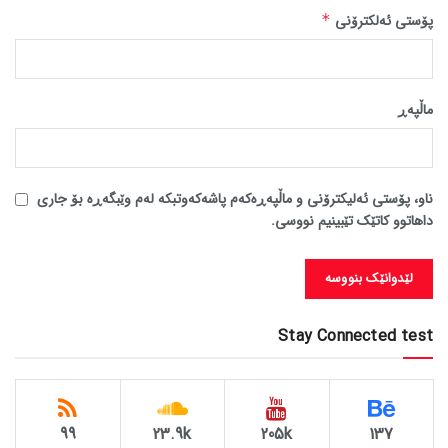
پۆستی ئەلکترۆنی
*
ماڵپه‌ڕ
ناو، پۆستی ئەلیکترۆنی و ماڵپەڕەکەم پاشەکەوتبکە لەم وێبگەڕە بۆ جاری
داهاتوو کاتێک تێبینیم نووسی.
Stay Connected test
99
23.9k
205k
137