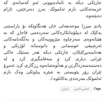
جارێکی دیکە بە ئامادەبوونی ئەو کەسانەی کە
خزمەتەکانی نازم ئەلمولک بەرز دەنرخێنن، ئارام
دەبێتەوە
.
یادی میرزا موحەبعەلی خان هەنگاوێکە بۆ پاراستنی
یەکێک لە دیپلۆماتکارەکانی سەردەمی قاجاڕ کە بە
هێنانەوەی سەرچاوە مێژووییەکان و بەڵگەنامەکانی
ئەرشیڤی عوسمانی و دانوستانە لۆژیکی و
هەناسەبڕکێکان، جارێکی دیکە هەر بستێک خاکی
ئێرانی دیاری کرد و سەقامگیری کرد و لە
دەستبەسەرداگرتن و هەڵوەشانەوە ڕزگاری کرد. ئەمڕۆ
ئێران زۆر پێویستی بە شێرە پیاوێکی وەک نازم
ئەلمولک مەرەندی یەکانلوە
./.
Tags:
ئەمیر کەبیر
ئێران