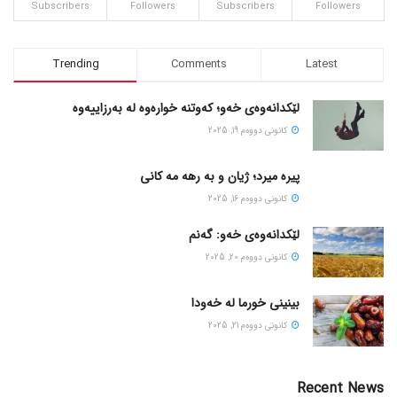
Subscribers
Followers
Subscribers
Followers
Trending
Comments
Latest
لێکدانەوەی خەو؛ کەوتنە خوارەوە لە بەرزاییەوە
كانونی دووه‌م 19, 2025
پیره میرد؛ ژیان و به رهه مه کانی
كانونی دووه‌م 16, 2025
لێکدانەوەی خەو: گەنم
كانونی دووه‌م 20, 2025
بینینی خورما لە خەودا
كانونی دووه‌م 21, 2025
Recent News