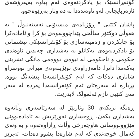
کۆنفڕانسێک بۆ یادکردنەوەی ئەم پیاوە بەپەرۆشەی
ئازەربایجانی لەو ناوەندەدا بە دە وتار بەڕێوەچوو
.
پاشان کتێبی ” ڕۆژنامەی میسیۆنی ئەستەنبوڵ ” بە
هەوڵی دوکتۆر ساڵحی پێداچوونەوەی بۆ کرا و ئامادەکرا
بۆ چاپکردن و زەمینەسازی بۆ کۆنفرانسێکی نیشتمانی
بۆ یادکردنەوەی یەکانلو بە بەشداری چەندین ناوەندی
حکومی و ناحکومی لە نیوەی دووەمی مانگی تشرینی
یەکەمدا دانرا. دامەزراوەی توێژینەوەی میراتی نووسراو
شانازی دەکات کە لەم کۆنفرانسەدا پێشەنگ بووە.
بڕیارە لە سەرەتای ئەم کۆنفرانسەدا پەردە لە سەر
سێ کتێبی نازم ئەلمولک لابدرێت
.
ڕەنگە نزیکەی 30 وتاربێژ لە سەرتاسەری وڵاتەوە
بەشداری بکەن، ڕوخساری تەورێزیش بە ئامادەبوونی
مێژوونووسانی هاوچەرخی وڵات ڕازاوەتەوە و بە وتەی
کەمال خوجەندی کە لەم شارەدا پشوو دەدات، تەبرێز