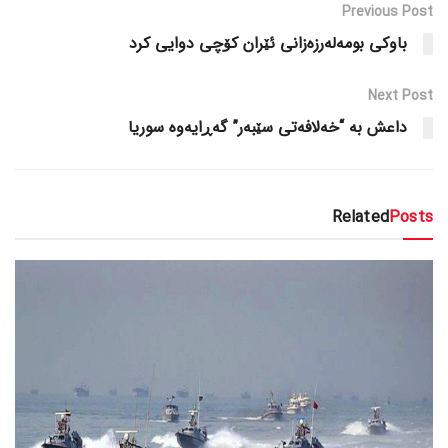
Previous Post
باوکی بومەلەرزەزانی ئێران کۆچی دوایی کرد
Next Post
داعش بە “خەلافەتی سێبەر” گەڕایەوە سوریا
Related
Posts