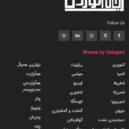
Follow Us
Browse by Category
ئابووری
ڕاپۆرت
نوێترین هەواڵ
ئاسیا
سیاسی
هەڵبژاردە
ئەفریقا
ڤیدیۆ
هەڵبژاردەی
سەرنووسەر
ئەمریکا
کەلتوری
وتار
ئەورووپا
کۆمەڵگا
وتووێژ
جیهان
گه‌شت و گه‌شتیاری
وەرزش
دسته‌بندی نشده
گۆڤاره‌کان
وێنە