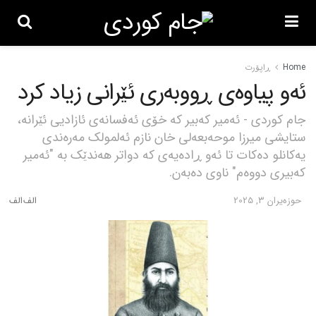
Home
ڕاپۆرت
ئەو پیاوەی ڕووبەری ئێرانی زیاد کرد
جام کوردی - ئەمیر کەبیر کە خۆی ئەفسانەی ئازادیی ئێرانە،
ستایشی میرزا موحەبعەلی خان نازم ئەلمولک مەرەندی
یەکانلو دەکات تا ئەو ڕادەیەی کە دواتر هەندێک بە "ئەمیر
کەبیری دووەم" ناوی دەبەن.
حوزه‌یران 3, 2025