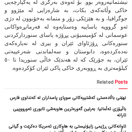
نیشتمانپەروەر بوو. بۆ ئەوەی بەرگری لە یەکپارچەیی
خاکی وڵاتەکەی بکات، بە شارەزایی لە مێژوو و
جوگرافیا، و بە هێزێکی زۆر و متمانە بەخۆبوون لە دژی
ئەو گرووپە یاساییە وەستایەوە لە فەرمانڕەواکانی
عوسمانی لە کۆمیسیۆنی پڕۆژە یاسای سنوردارکردنی
سنورەکانی ڕۆژئاوای ئێران و بیری لە نەیارەکەی
نەدەکردەوە، دانوستان و سەلماندنی شەرعییەتی
ئێران، بە جۆرێک کە لە هەندێک خاڵی سنوریدا تا ٥٠
کیلۆمەتری بە ڕووبەری خاکی پاکی ئێران کۆکردەوە
.
Related
Posts
نهێنی باڵادەستی کەشتییەکانی سوپای پاسداران لە کەنداوی فارس
باڵیۆزی ئەڵمانیا: بەرلین گەورەترین هاوبەشی ئابوری ئەورووپیی
تارانە
تاوانەکانی ڕژیمی زایۆنیستی بە هاوکاری ئەمریکا دەکرێت و گیانی