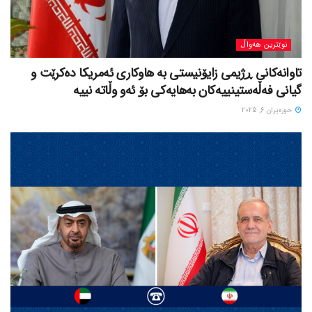
نوێترین هەواڵ
تاوانەکانی ڕژیمی زایۆنیستی بە هاوکاری ئەمریکا دەکرێت و
گیانی فەڵەستینییەکان بەهایەکی بۆ ئەو وڵاتە نییە
حوزه‌یران 6, 2025