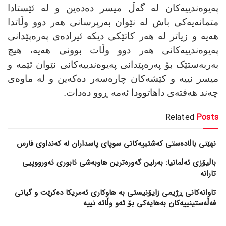
پەیوەندییەکان لە گەڵ میسر دەدەین و لە ئێستادا
متمانەیەکی باش لە نێوان بەرپرسانی هەر دوو وڵاتدا
هەیە و زیاتر لە هەر کاتێکی دیکە ئیرادەی پەرەپێدانی
پەیوەندییەکانی هەر دوو وڵات بوونی هەیە، هیچ
بەربەستێک بۆ پەرەپێدانی پەیوەندییەکانی نێوان ئێمە و
میسر نییە و کێشەکان چارەسەر دەکەین و لە ماوەی
چەند هەفتەی داهاتوودا ئەمە ڕوو دەدات.
Related
Posts
نهێنی باڵادەستی کەشتییەکانی سوپای پاسداران لە کەنداوی فارس
باڵیۆزی ئەڵمانیا: بەرلین گەورەترین هاوبەشی ئابوری ئەورووپیی
تارانە
تاوانەکانی ڕژیمی زایۆنیستی بە هاوکاری ئەمریکا دەکرێت و گیانی
فەڵەستینییەکان بەهایەکی بۆ ئەو وڵاتە نییە