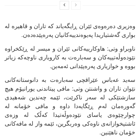
وەزیری دەرەوەی ئێران ڕایگەیاند کە تاران و قاهیرە لە
بواری گەشتیاریدا پەیوەندییەکانیان پەرەپێدەدەن.
ناوبراو وتی: هاوکارییەکانی ئێران و میسر لە ڕێکخراوە
نێودەوڵەتییەکان و سەبارەت بە کاروباری ناوچەکە زیاتر
بووە و خوازیاری پەرەپێدانی ئەمەین.
سەید عەباس عێراقچی سەبارەت بە دانوستانەکانی
نێوان تاران و واشنتن وتی: مافی پیتاندنی یورانیۆم هیچ
سازشتێکی لە سەر ناکرێت، ئێمە چەندین شەهیدی
گەورەمان لەم ڕێگایەدا داوە و مافی خۆمانە لە
چوارچێوەی یاسای نێودەوڵەتیدا کەڵک لە وزەی
ئاشتیخوازانەی ناوەکی وەربگرین، ئێمە واز لە مافەکانی
خۆمان ناهێنین.