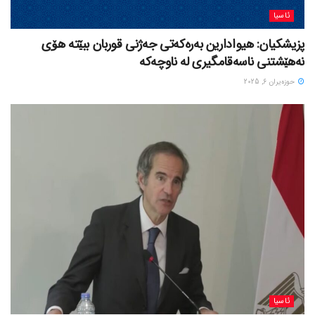
ئاسیا
پزیشکیان: هیوادارین بەرەکەتی جەژنی قوربان ببێتە هۆی
نەهێشتنی ناسەقامگیری لە ناوچەکە
حوزه‌یران 6, 2025
ئاسیا