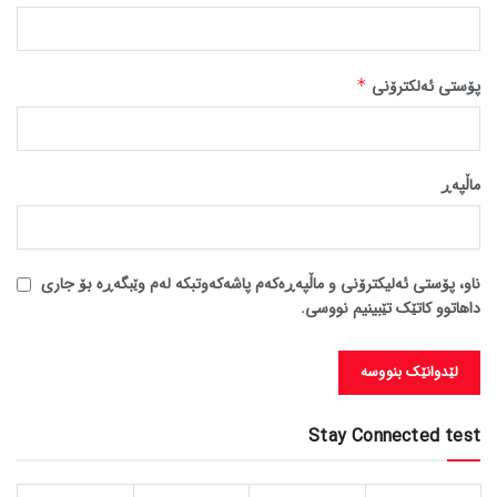
پۆستی ئەلکترۆنی
*
ماڵپه‌ڕ
ناو، پۆستی ئەلیکترۆنی و ماڵپەڕەکەم پاشەکەوتبکە لەم وێبگەڕە بۆ جاری
داهاتوو کاتێک تێبینیم نووسی.
Stay Connected test