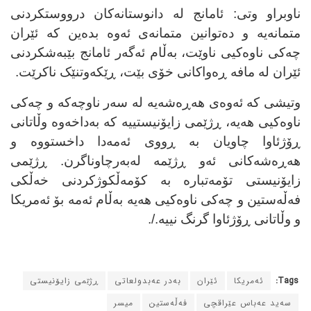
ناوبراو وتی: ئامانج لە دانوستانەکان درووستکردنی
متمانەیە و دەتوانین متمانەی ئەوە بدەین کە ئێران
چەکی ناوەکیی ناوێت، بەڵام ئەگەر ئامانج بێبەشکردنی
ئێران لە مافە ڕەواکانی خۆی بێت، ڕێکەوتنێک ناکرێت.
وتیشی کە ئەوەی هەڕەشەیە لە سەر ناوچەکە و چەکی
ناوەکیی هەیە، ڕژێمی زایۆنیستییە کە بەداخەوە وڵاتانی
ڕۆژئاوا چاویان بە ڕووی ئەمەدا داخستووە و
هەڕەشەکانی ئەو ڕژێمە لەبەرچاوناگرن. ڕژێمی
زایۆنیستی تۆمەتبارە بە کۆمەڵکوژکردنی خەڵکی
فەڵەستین و چەکی ناوەکیی هەیە بەڵام ئەمە بۆ ئەمریکا
و وڵاتانی ڕۆژئاوا گرنگ نییە./.
Tags:
ئەمریکا
ئێران
بەدر عەبدولعاتی
ڕژێمی زایۆنیستی
سەید عەباس عێراقچی
فەڵەستین
میسر