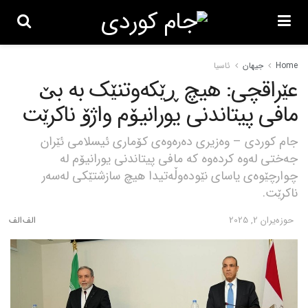
Home
جیهان
ئاسیا
عێراقچی: هیچ ڕێکەوتنێک بە بێ
مافی پیتاندنی یورانیۆم واژۆ ناکرێت
جام کوردی – وەزیری دەرەوەی کۆماری ئیسلامی ئێران
جەختی لەوە کردەوە کە مافی پیتاندنی یورانیۆم لە
چوارچێوەی یاسای نێودەوڵەتیدا هیچ سازشتێکی لەسەر
ناکرێت.
حوزه‌یران 2, 2025