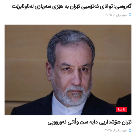
گەروسی: توانای ئەتۆمیی ئێران بە هێزی سەربازی لەناونابرێت
حوزه‌یران 6, 2025
ئاسیا
ئێران هۆشداریی دایە سێ وڵاتی ئەورووپی
حوزه‌یران 6, 2025