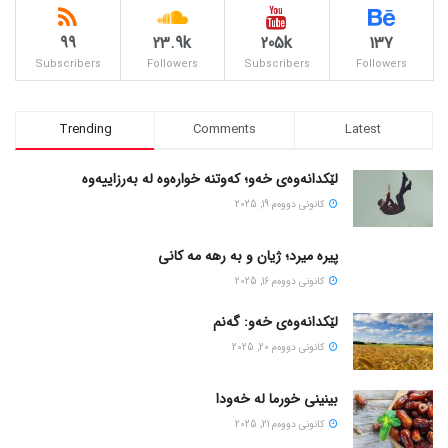
99
23.9k
205k
137
Subscribers
Followers
Subscribers
Followers
Trending
Comments
Latest
لێکدانەوەی خەو؛ کەوتنە خوارەوە لە بەرزاییەوە
كانونی دووه‌م 19, 2025
پیره میرد؛ ژیان و به رهه مه کانی
كانونی دووه‌م 16, 2025
لێکدانەوەی خەو: گەنم
كانونی دووه‌م 20, 2025
بینینی خورما لە خەودا
كانونی دووه‌م 21, 2025