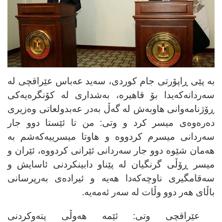
بە پێی ڕاپۆرتی جام کوردی،
سەید عەباس عێراقچی لە
سەردانەکەیدا بۆ قاهیرە، بەشداری لە کۆنگرەیەکی
ڕۆژنامەوانی هاوبەش لە گەڵ بەدر عەبدولعاتی وەزیری
دەرەوەی میسر کرد و وتی: من تا ئێستا دوو جار
سەردانی میسرم کردووە و هاوتا میسرییەکەشم بە
هەمان شێوە دوو جار سەردانی ئێرانی کردووە، ئێران و
میسر ڕۆڵی گرنگیان لە پێناو دابینکردنی ئاسایش و
سەقامگیری ناوچەکەدا هەیە و ئیرادەی بەرپرسانی
باڵای هەر دوو وڵات لە سەر ئەمەیە.
عێراقچی وتی: ئێمە هەوڵی پتەوکردنی