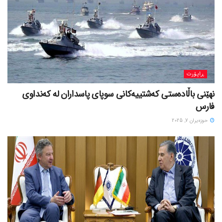
ڕاپۆرت
نهێنی باڵادەستی کەشتییەکانی سوپای پاسداران لە کەنداوی
فارس
حوزه‌یران 7, 2025