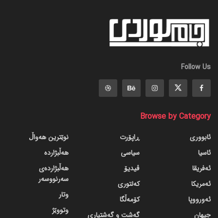
Follow Us
Browse by Category
ئابووری
ڕاپۆرت
نوێترین هەواڵ
ئاسیا
سیاسی
هەڵبژاردە
ئەفریقا
ڤیدیۆ
هەڵبژاردەی
سەرنووسەر
ئەمریکا
کەلتوری
وتار
ئەورووپا
کۆمەڵگا
وتووێژ
جیهان
گه‌شت و گه‌شتیاری