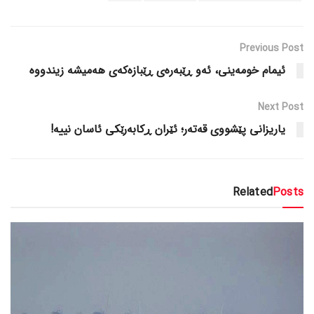
Previous Post
ئیمام خومەینی، ئەو ڕێبەرەی ڕێبازەکەی هەمیشە زیندووە
Next Post
یاریزانی پێشووی قەتەر؛ ئێران ڕکابەرێکی ئاسان نییە!
Related
Posts