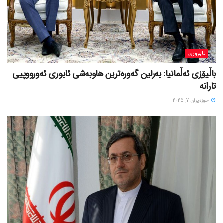
ئابووری
باڵیۆزی ئەڵمانیا: بەرلین گەورەترین هاوبەشی ئابوری ئەورووپیی
تارانە
حوزه‌یران 7, 2025