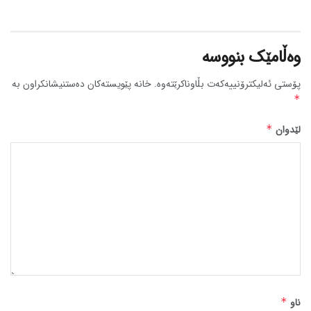
وەڵامێک بنووسە
پۆستی ئەلیکترۆنییەکەت بڵاوناکرێتەوە.
خانە پێویستەکان دەستنیشانکراون بە
*
لێدوان
*
ناو
*