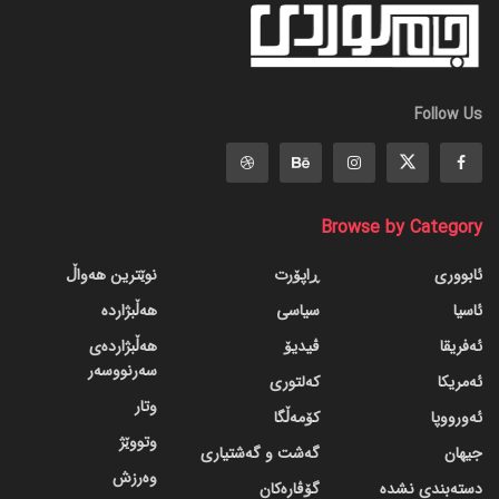
Follow Us
Browse by Category
ئابووری
ڕاپۆرت
نوێترین هەواڵ
ئاسیا
سیاسی
هەڵبژاردە
ئەفریقا
ڤیدیۆ
هەڵبژاردەی
سەرنووسەر
ئەمریکا
کەلتوری
وتار
ئەورووپا
کۆمەڵگا
وتووێژ
جیهان
گه‌شت و گه‌شتیاری
وەرزش
دسته‌بندی نشده
گۆڤاره‌کان