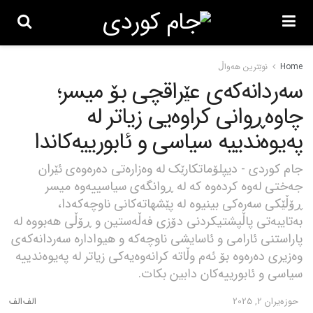
Home
نوێترین هەواڵ
سەردانەکەی عێراقچی بۆ میسر؛
چاوەڕوانی کراوەیی زیاتر لە
پەیوەندییە سیاسی و ئابورییەکاندا
جام کوردی - دیپلۆماتکارێک لە وەزارەتی دەرەوەی ئێران
جەختی لەوە کردەوە کە لە ڕوانگەی سیاسییەوە میسر
ڕۆڵێکی سەرەکی بینیوە لە پێشهاتەکانی ناوچەکەدا،
بەتایبەتی پاڵپشتیکردنی دۆزی فەڵەستین و ڕۆڵی هەبووە لە
پاراستنی ئارامی و ئاسایشی ناوچەکە و هیوادارە سەردانەکەی
وەزیری دەرەوە بۆ ئەم وڵاتە کرانەوەیەکی زیاتر لە پەیوەندییە
سیاسی و ئابورییەکان دابین بکات.
حوزه‌یران 2, 2025