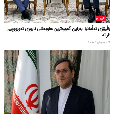
ئابووری
باڵیۆزی ئەڵمانیا: بەرلین گەورەترین هاوبەشی ئابوری ئەورووپیی
تارانە
حوزه‌یران 7, 2025