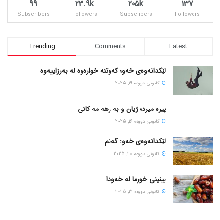
99
23.9k
205k
137
Subscribers
Followers
Subscribers
Followers
Trending
Comments
Latest
لێکدانەوەی خەو؛ کەوتنە خوارەوە لە بەرزاییەوە
كانونی دووه‌م 19, 2025
پیره میرد؛ ژیان و به رهه مه کانی
كانونی دووه‌م 16, 2025
لێکدانەوەی خەو: گەنم
كانونی دووه‌م 20, 2025
بینینی خورما لە خەودا
كانونی دووه‌م 21, 2025