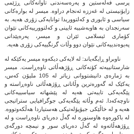
پرسی فەڵەستین و پەرەسەندنی تاوانەکانی ڕژێمی
زایۆنیستی لە غەززە ئەنجام دراوە.
میسر لە بوارەکانی
سیاسی و ئابوری و کەلتووریدا توانایەکی زۆری هەیە.
بە
سەرنجدان بە هاوبەشییە ئایینی و کەلتوورییەکانی نێوان
کۆماری ئیسلامی ئێران و میسر، پەرەپێدانی
پەیوەندییەکانی نێوان دوو وڵات گرنگییەکی زۆری هەیە
.
ناوبراو ڕایگەیاند: لە لایەکی دیکەوە میسر یەکێکە لە
شارستانییەتە کۆنەکانی ڕۆژهەڵاتی ناوەڕاست.
میسر
بە ژمارەی دانیشتووانی زیاتر لە 105 ملیۆن کەس،
یەکێک لە گەورەترین وڵاتانی ڕۆژهەڵاتی ناوەڕاستە و
پێگەیەکی تایبەتی هەیە لە پێشهاتە سیاسییەکانی
ناوچەکەدا. ئەم وڵاتە پێگەیەکی جوگرافیایی ستراتیجی
هەیە و لە خاڵێکی جیۆپۆلەتیکی هەستیاردا هەڵکەوتووە.
لە باکورەوە هاوسنورە لە گەڵ دەریای ناوەڕاست و لە
ڕۆژهەڵاتەوە لە گەڵ دەریای سور و نیمچە دورگەی