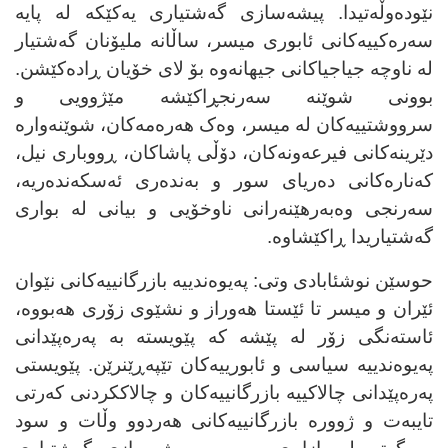
نێودەوڵەتیدا. پیشەسازی گەشتیاری یەکێکە لە پایە
سەرەکییەکانی ئابوری میسر، ساڵانە ملیۆنان گەشتیار
لە ناوچە جیاجیاکانی جیهانەوە بۆ لای خۆیان ڕادەکێشن.
بوونی شوێنە سەرنجڕاکێشە مێژوویی و
سرووشتییەکان لە میسر، وەک هەرەمەکان، شوێنەوارە
دێرینەکانی فیرعەونەکان، دۆڵی پاشاکان، ڕووباری نیل،
کەنارەکانی دەریای سور و بەندەری ئەسکەندەریە،
سەرنجی وەبەرهێنەرانی ناوخۆیی و بیانی لە بواری
گەشتیاریدا ڕاکێشاوە
.
حوسێن نوشئابادی وتی: پەیوەندییە بازرگانییەکانی نێوان
ئێران و میسر تا ئێستا هەوراز و نشێوی زۆری هەبووە،
ئاستەنگی زۆر لە پێشە کە پێویستە بە پەرەپێدانی
پەیوەندییە سیاسی و ئابورییەکان تێپەڕێنرێن.
پێویستی
پەرەپێدانی چالاکییە بازرگانییەکان و چالاککردنی کەرتی
تایبەت و ژوورە بازرگانییەکانی هەردوو وڵات و سود