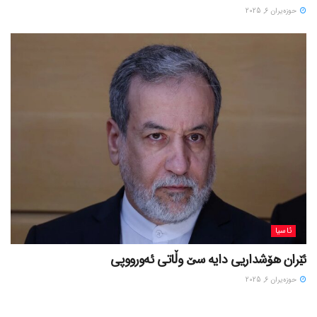
حوزه‌یران 6, 2025
ئاسیا
ئێران هۆشداریی دایە سێ وڵاتی ئەورووپی
حوزه‌یران 6, 2025