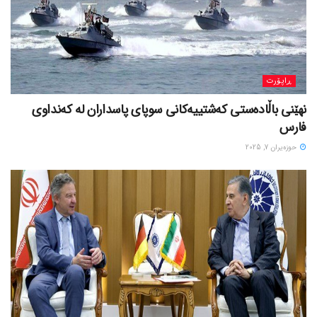
ڕاپۆرت
نهێنی باڵادەستی کەشتییەکانی سوپای پاسداران لە کەنداوی
فارس
حوزه‌یران 7, 2025