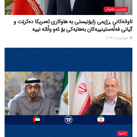
نوێترین هەواڵ
تاوانەکانی ڕژیمی زایۆنیستی بە هاوکاری ئەمریکا دەکرێت و
گیانی فەڵەستینییەکان بەهایەکی بۆ ئەو وڵاتە نییە
حوزه‌یران 6, 2025
ئاسیا