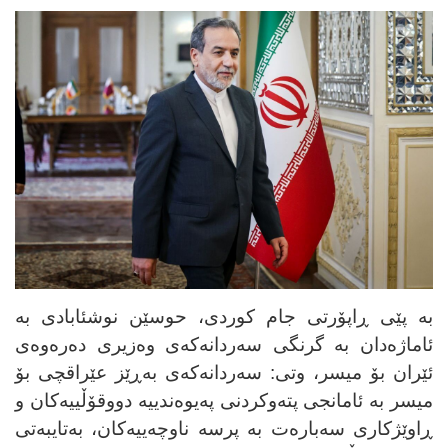
بە پێی ڕاپۆرتی جام کوردی، حوسێن نوشئابادی بە
ئاماژەدان بە گرنگی سەردانەکەی وەزیری دەرەوەی
ئێران بۆ میسر، وتی: سەردانەکەی بەڕێز عێراقچی بۆ
میسر بە ئامانجی پتەوکردنی پەیوەندییە دووقۆڵییەکان و
ڕاوێژکاری سەبارەت بە پرسە ناوچەییەکان، بەتایبەتی