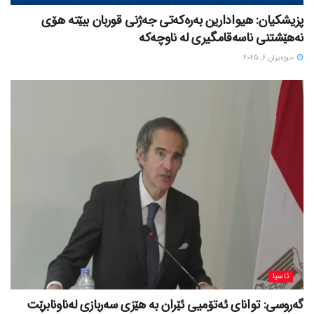
پزیشکیان: هیوادارین بەرەکەتی جەژنی قوربان ببێتە هۆی
نەهێشتنی ناسەقامگیری لە ناوچەکە
حوزه‌یران 6, 2025
ئاسیا
گەروسی: توانای ئەتۆمیی ئێران بە هێزی سەربازی لەناونابرێت