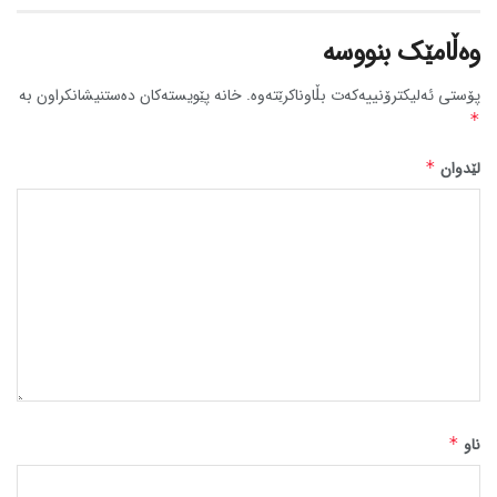
وەڵامێک بنووسە
پۆستی ئەلیکترۆنییەکەت بڵاوناکرێتەوە.
خانە پێویستەکان دەستنیشانکراون بە
*
لێدوان
*
ناو
*