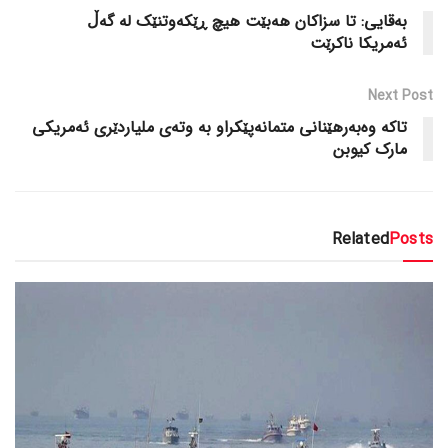
بەقایی: تا سزاکان هەبێت هیچ ڕێکەوتنێک لە گەڵ
ئەمریکا ناکرێت
Next Post
تاکە وەبەرهێنانی متمانەپێکراو بە وتەی ملیاردێری ئەمریکی
مارک کیوبن
Related
Posts