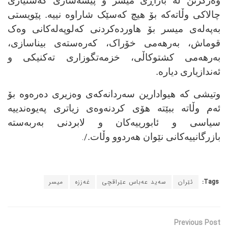
وەرگرتن لە بازاڕی میسر و پیشەسازی گەشتیاری
چالاکی وڵاتەکە بۆ هیچ کەسێک شاراوە نییە.
پێویستی
بەپەلەی میسر بۆ هاوردەکردنی کەلوپەلەکانی وەک
قوماش، بەرهەمی خۆراک، کەرەستەی بیناسازی،
بەرهەمی کشتوکاڵی، خزمەتگوزاری تەکنیکی و
ئەندازیاری دیارە
.
وتیشی کە هیوادارین سەردانەکەی وەزیری دەرەوە بۆ
ئەم وڵاتە ببێتە هۆی کردنەوەی زیاتری پەیوەندییە
سیاسی و ئابورییەکان و لابردنی بەربەستە
بازرگانییەکانی نێوان هەردوو وڵات
.
/.
Tags:
ئێران
سەید عەباس عێراقچی
غەززە
میسر
Previous Post