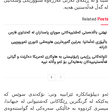
سینا و لە ڕێگەی کەرتی غەززەوە سنوورێکی وشکانیی
لە گەڵ فەڵەستین هەیە
.
Related
Posts
نهێنی باڵادەستی کەشتییەکانی سوپای پاسداران لە کەنداوی فارس
باڵیۆزی ئەڵمانیا: بەرلین گەورەترین هاوبەشی ئابوری ئەورووپیی
تارانە
تاوانەکانی ڕژیمی زایۆنیستی بە هاوکاری ئەمریکا دەکرێت و گیانی
فەڵەستینییەکان بەهایەکی بۆ ئەو وڵاتە نییە
ئەو دیپلۆماتکارە ئێرانییە وتی: نۆکەندی سوێس کە
یەکێکە لە گرنگترین ڕێگاکانی کەشتیوانی لە جیهاندا،
میسری کردووە بە خاڵێکی سەرەکی لە گواستنەوەی