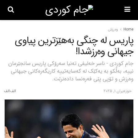
Home
وەرزش
پاریس لە چنگی بەهێزترین پیاوی
جیهانی وەرزشدا!
جام کوردی - ناسر خەلیفی تەنیا سەرۆکی پاریس سانجێرمان
نییە، بەڵکو بە یەکێک لە کەسایەتییە کاریگەرەکانی جیهانی
وەرزش و تۆپی پێی فەرەنسا دادەنرێت.
حوزه‌یران 1, 2025