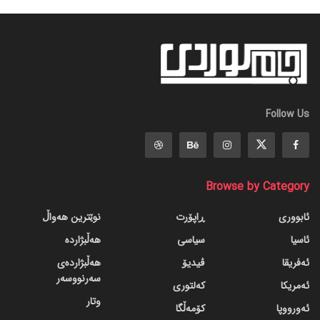
Follow Us
Browse by Category
ئابووری
ڕاپۆرت
نوێترین هەواڵ
ئاسیا
سیاسی
هەڵبژاردە
ئەفریقا
ڤیدیۆ
هەڵبژاردەی
سەرنووسەر
ئەمریکا
کەلتوری
وتار
ئەورووپا
کۆمەڵگا