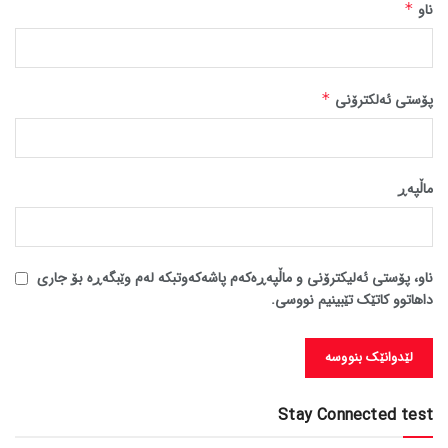
ناو
*
پۆستی ئەلکترۆنی
*
ماڵپه‌ڕ
ناو، پۆستی ئەلیکترۆنی و ماڵپەڕەکەم پاشەکەوتبکە لەم وێبگەڕە بۆ جاری
داهاتوو کاتێک تێبینیم نووسی.
Stay Connected test