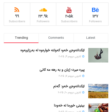
99
23.9k
205k
137
Subscribers
Followers
Subscribers
Followers
Trending
Comments
Latest
لێکدانەوەی خەو؛ کەوتنە خوارەوە لە بەرزاییەوە
كانونی دووه‌م 19, 2025
پیره میرد؛ ژیان و به رهه مه کانی
كانونی دووه‌م 16, 2025
لێکدانەوەی خەو: گەنم
كانونی دووه‌م 20, 2025
بینینی خورما لە خەودا
كانونی دووه‌م 21, 2025