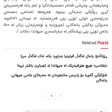
وەبەرهێنانی وەرزشی قەتەر دەستنیشانکرا و ئەم یانە فەرەنسییەی
کڕی ڕۆڵێکی سەرەکی بینیوە. هەروەها ئەندامی دەستەی
بەڕێوەبەری خولی تۆپی پێی فەڕەنسایە. لە نیسانی 2021ەوە،
سەرۆکی یەکێتی یانەکانی ئەوروپایە و نوێنەرایەتی زیاتر لە 500
یانەی تۆپی پێی پیشەگەر لە سەرانسەری جیهاندا دەکات./.
Related
Posts
ڕۆناڵدۆ؛ یامال لەگەڵ ڤیتینیا بەراورد بکە، نەک لەگەڵ من!
دێشامپ؛ هیچ هێرشبەرێک لە جیهاندا لە ئێمباپێ باشتر نییە!
شۆکێکی گەورە بۆ پاریس سانجێرمان لە سەرەتای جامی جیهانی
یانەکان