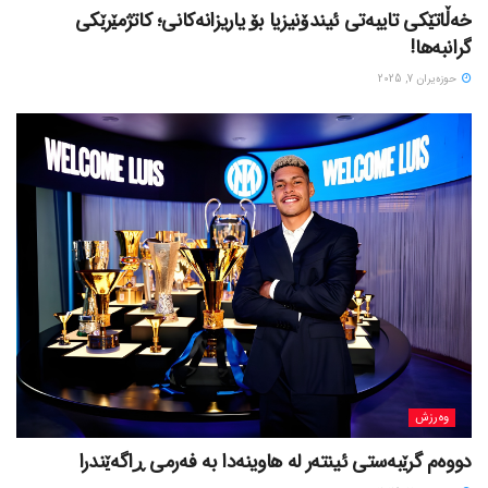
خەڵاتێکی تایبەتی ئیندۆنیزیا بۆ یاریزانەکانی؛ کاتژمێرێکی
گرانبەها!
حوزه‌یران 7, 2025
وەرزش
دووەم گرێبەستی ئینتەر لە هاوینەدا بە فەرمی ڕاگەێندرا