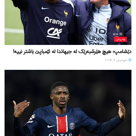
وەرزش
دێشامپ؛ هیچ هێرشبەرێک لە جیهاندا لە ئێمباپێ باشتر نییە!
حوزه‌یران 7, 2025