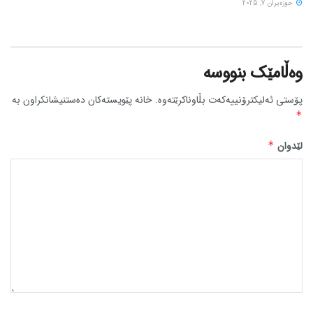
حوزه‌یران 7, 2025
وەڵامێک بنووسە
پۆستی ئەلیکترۆنییەکەت بڵاوناکرێتەوە.
خانە پێویستەکان دەستنیشانکراون بە
*
لێدوان
*