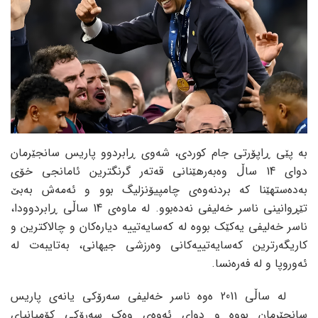
بە پێی ڕاپۆرتی جام کوردی، شەوی ڕابردوو پاریس سانجێرمان
دوای 14 ساڵ وەبەرهێنانی قەتەر گرنگترین ئامانجی خۆی
بەدەستهێنا کە بردنەوەی چامپیۆنزلیگ بوو و ئەمەش بەبێ
تێڕوانینی ناسر خەلیفی نەدەبوو. لە ماوەی 14 ساڵی ڕابردوودا،
ناسر خەلیفی یەکێک بووە لە کەسایەتییە دیارەکان و چالاکترین و
کاریگەرترین کەسایەتییەکانی وەرزشی جیهانی، بەتایبەت لە
ئەوروپا و لە فەرەنسا.
لە ساڵی 2011 ەوە ناسر خەلیفی سەرۆکی یانەی پاریس
سانجێرمان بووە و دوای ئەوەی وەک سەرۆکی کۆمپانیای