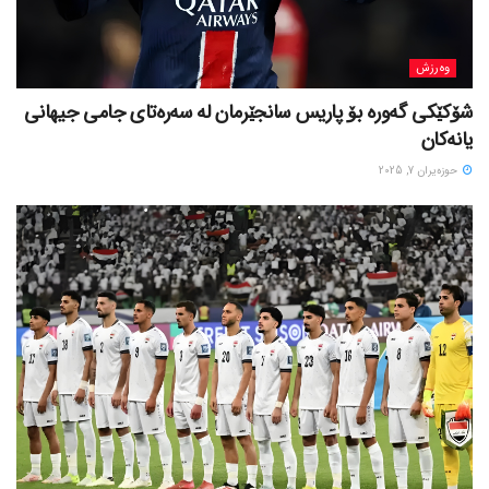
وەرزش
شۆکێکی گەورە بۆ پاریس سانجێرمان لە سەرەتای جامی جیهانی
یانەکان
حوزه‌یران 7, 2025