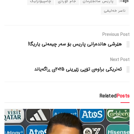
Tags:
پاریس سانجێرمان
جام کوردی
چامپیۆنزلیگ
ناسر خەلیفی
Previous Post
هێرشی هاندەرانی پاریس بۆ سەر چیمەنی یاریگا!
Next Post
ئەنریکی براوەی تۆپی زێڕینی 2025ی ڕاگەیاند
Related
Posts