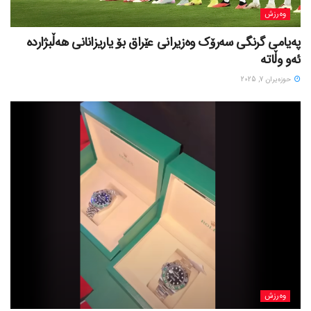
وەرزش
پەیامی گرنگی سەرۆک وەزیرانی عێراق بۆ یاریزانانی هەڵبژارده
ئەو وڵاتە
حوزه‌یران 7, 2025
وەرزش