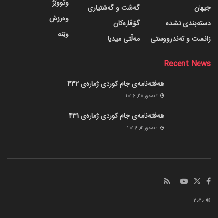
وتووێژ
جیهان
گه‌شت و گه‌شتیاری
وەرزش
دسته‌بندی نشده
گۆڤاره‌کان
وێنە
زانست و تەندرووستی
مەڵتی میدیا
Recent News
هەفتەنامەی جام کوردی ژمارەی 432
ته‌مموز 28, 2026
هەفتەنامەی جام کوردی ژمارەی 431
ته‌مموز 14, 2026
© 2020