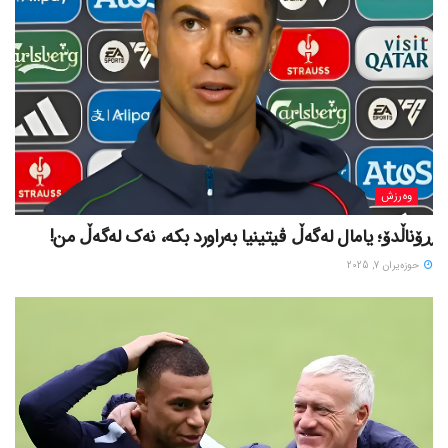
وەرزش
ڕۆناڵدۆ؛ یامال لەگەڵ ڤیتینیا بەراورد بکە، نەک لەگەڵ من!
حوزه‌یران 7, 2025