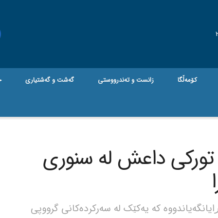
کۆمەڵگا
زانست و تەندرووستی
گه‌شت و گه‌شتیاری
ج
 تورکی داعش لە سنوری
ایانگەیاندووە کە یەکێک لە سەرکردەکانی گرووپی