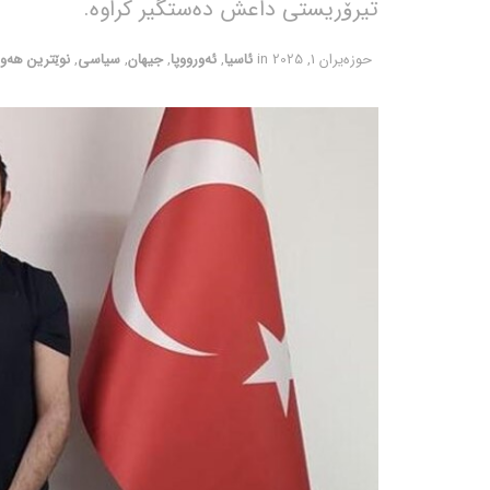
تیرۆریستی داعش دەستگیر کراوە.
حوزه‌یران 1, 2025
in
ئاسیا
,
ئەورووپا
,
جیهان
,
سیاسی
,
نوێترین هەو