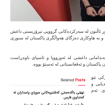
ر ئاڵتون لە سەرکردەکانی گرووپی تیرۆریستی داعش
ا و بە هاوکاری دەزگای هەواڵگری پاکستان لە سنوری
ەندامانی داعشی لە ئەورووپا و ئاسیای ناوەڕاست
ن پاکستان و ئەفغانستانی لە ئەستۆ بووە.
کی نێو
Related
Posts
یایی و
ی ئەم
نهێنی باڵادەستی کەشتییەکانی سوپای پاسداران لە
کەنداوی فارس