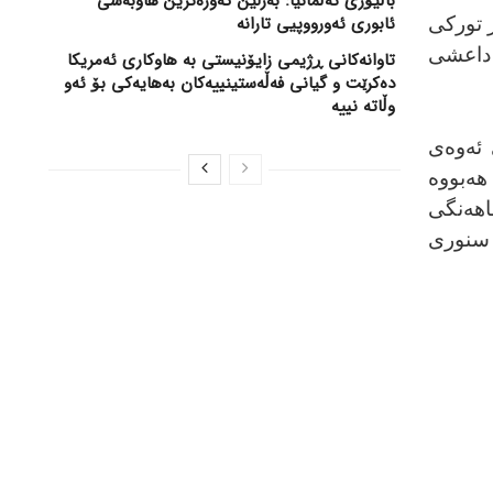
باڵیۆزی ئەڵمانیا: بەرلین گەورەترین هاوبەشی
ئابوری ئەورووپیی تارانە
ر تورکی
داعشی
تاوانەکانی ڕژیمی زایۆنیستی بە هاوکاری ئەمریکا
دەکرێت و گیانی فەڵەستینییەکان بەهایەکی بۆ ئەو
وڵاتە نییە
 ئەوەی
هەبووە
اهەنگی
 سنوری