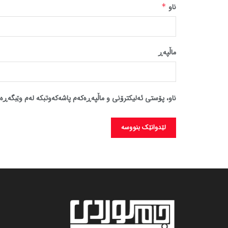
ناو
*
ماڵپه‌ڕ
ناو، پۆستی ئەلیکترۆنی و ماڵپەڕەکەم پاشەکەوتبکە لەم وێبگەڕە 