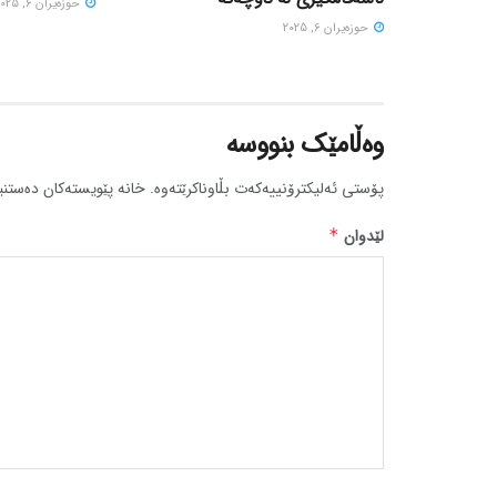
حوزه‌یران 6, 2025
حوزه‌یران 6, 2025
وەڵامێک بنووسە
پۆستی ئەلیکترۆنییەکەت بڵاوناکرێتەوە.
خانە پێویستەکان دەستنی
لێدوان
*