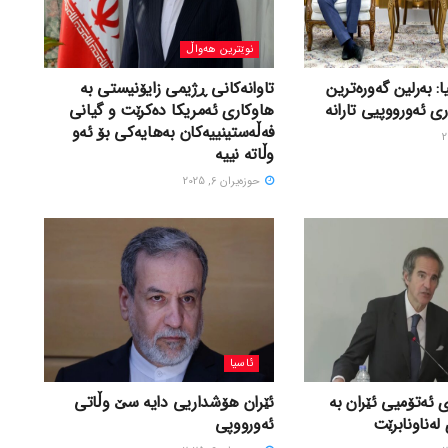
نوێترین هەواڵ
ا: بەرلین گەورەترین
تاوانەکانی ڕژیمی زایۆنیستی بە
ی ئەورووپیی تارانە
هاوکاری ئەمریکا دەکرێت و گیانی
فەڵەستینییەکان بەهایەکی بۆ ئەو
وڵاتە نییە
حوزه‌یران 6, 2025
ئاسیا
 ئەتۆمیی ئێران بە
ئێران هۆشداریی دایە سێ وڵاتی
لەناونابرێت
ئەورووپی