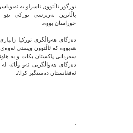
ئوزگور ئاڵتوون ناسراو بە ئەبویاس
باڵاترین بەرپرسی تورکی نێو 
خوراسان بووە.
دەزگای هەواڵگری تورکیا زانیاری
هەبووە کە ئاڵتوون ویستی ئەوەی 
سەردانی پاکستان بکات و بە هاوئ
دەزگای هەواڵگریی ئەو وڵاتە لە
ئەفغانستان دەستگیر کرا./.
.