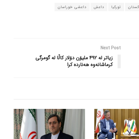
کستان
تورکیا
داعش
داعشی خوراسان
Next Post
زیاتر لە ٤٩٢ ملیۆن دۆلار کاڵا لە گومرگی
کرماشانەوە هەناردە کرا