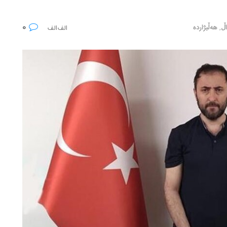
0
اڵ
,
هەڵبژاردە