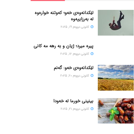
لێکدانەوەی خەو؛ کەوتنە خوارەوە
لە بەرزاییەوە
كانونی دووه‌م 19, 2025
پیره میرد؛ ژیان و به رهه مه کانی
كانونی دووه‌م 16, 2025
لێکدانەوەی خەو: گەنم
كانونی دووه‌م 20, 2025
بینینی خورما لە خەودا
كانونی دووه‌م 21, 2025