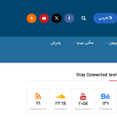
فارسی
یهان
مەڵتی میدیا
وەرزش
Stay Connected test
99
23.9k
205k
137
Subscribers
Followers
Subscribers
Followers