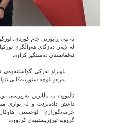
بە پێی ڕاپۆرتی جام کوردی،
ئوزگو
لە لایەن دەزگای هەواڵگری تورکی
ئەفغانستان دەستگیر کراوە.
ناوبراو ئەرکی گواستنەوەی ئ
بەرەو ناوچە سنورییەکانی نێوا
ئاڵتوون بە باڵاترین بەرپرسی تور
داعش دادەنرێت و لە بواری مید
خزمەتگوزاری لۆجستی هاوکار
گرووپە تیرۆریستییەی کردووە.