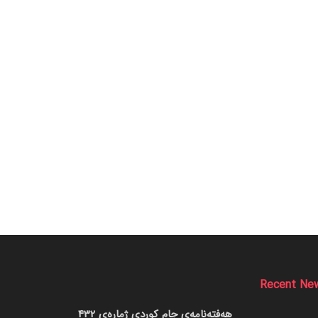
Recent Ne
هەفتەنامەی جام کوردی ژمارەی 432