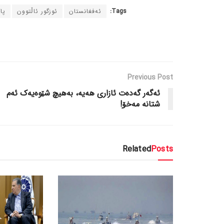
Tags:
ئەفغانستان
ئوزگور ئاڵتوون
پا
Previous Post
ئەگەر گەدەت ئازاری هەیە، بەهیچ شێوەیەک ئەم
شتانە مەخۆ!
Related
Posts