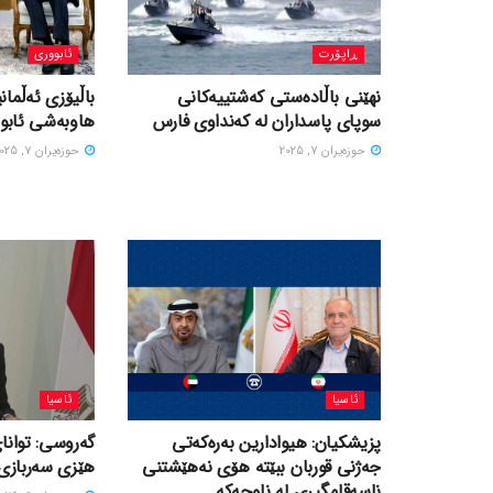
ڕاپۆرت
ئابووری
نهێنی باڵادەستی کەشتییەکانی
باڵیۆزی ئەڵمانی
سوپای پاسداران لە کەنداوی فارس
هاوبەشی ئابور
حوزه‌یران 7, 2025
حوزه‌یران 7, 2025
ئاسیا
ئاسیا
پزیشکیان: هیوادارین بەرەکەتی
گەروسی: توانای
جەژنی قوربان ببێتە هۆی نەهێشتنی
هێزی سەربازی 
ناسەقامگیری لە ناوچەکە