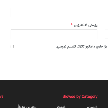
پۆستی ئەلکترۆنی
*
بۆ جاری داهاتوو کاتێک تێبینیم نووسی.
ws
Browse by Category
ئابووری
ڕاپۆرت
نوێترین هەواڵ