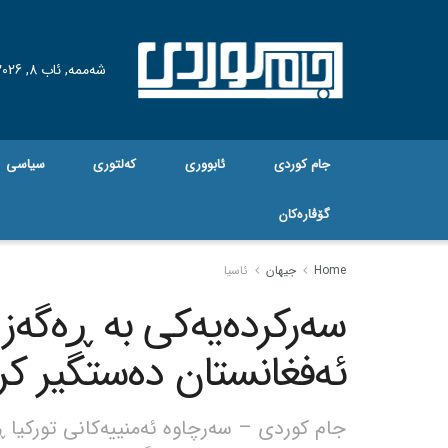
شەممە, ئاب 8, 2026
جام کوردی
ئابووری
کەلتوری
سیاسی
گۆڤاره‌کان
Home
جیهان
ئاسیا
سەرکردەیەکی بە ڕەگەز
ئەفغانستان دەستگیر کرا
جام کوردی – سەرچاوە ئەمنییەکانی تورکیا ڕ