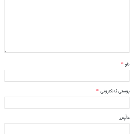
ناو
*
پۆستی ئەلکترۆنی
*
ماڵپه‌ڕ