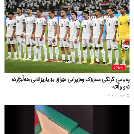
وەرزش
پەیامی گرنگی سەرۆک وەزیرانی عێراق بۆ یاریزانانی هەڵبژارده
ئەو وڵاتە
حوزه‌یران 7, 2025