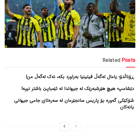
Related
Posts
ڕۆناڵدۆ؛ یامال لەگەڵ ڤیتینیا بەراورد بکە، نەک لەگەڵ من!
دێشامپ؛ هیچ هێرشبەرێک لە جیهاندا لە ئێمباپێ باشتر نییە!
شۆکێکی گەورە بۆ پاریس سانجێرمان لە سەرەتای جامی جیهانی
یانەکان