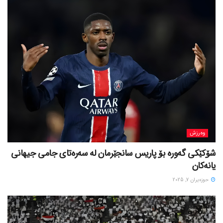
وەرزش
شۆکێکی گەورە بۆ پاریس سانجێرمان لە سەرەتای جامی جیهانی
یانەکان
حوزه‌یران 7, 2025