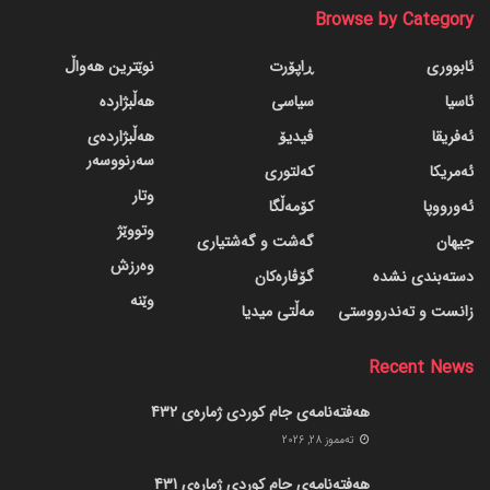
Browse by Category
ئابووری
ڕاپۆرت
نوێترین هەواڵ
ئاسیا
سیاسی
هەڵبژاردە
ئەفریقا
ڤیدیۆ
هەڵبژاردەی
سەرنووسەر
ئەمریکا
کەلتوری
وتار
ئەورووپا
کۆمەڵگا
وتووێژ
جیهان
گه‌شت و گه‌شتیاری
وەرزش
دسته‌بندی نشده
گۆڤاره‌کان
وێنە
زانست و تەندرووستی
مەڵتی میدیا
Recent News
هەفتەنامەی جام کوردی ژمارەی 432
ته‌مموز 28, 2026
هەفتەنامەی جام کوردی ژمارەی 431