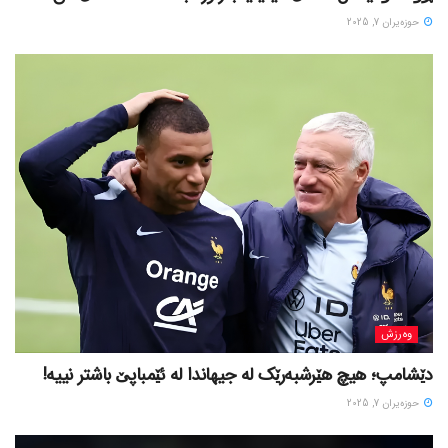
حوزه‌یران 7, 2025
وەرزش
دێشامپ؛ هیچ هێرشبەرێک لە جیهاندا لە ئێمباپێ باشتر نییە!
حوزه‌یران 7, 2025