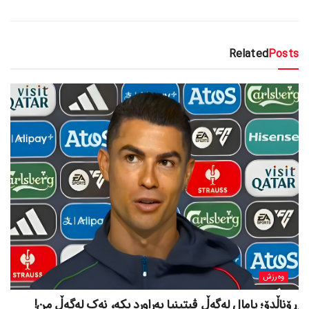
Related
Posts
وەرزش
ڕۆناڵدۆ؛ یامال لەگەڵ ڤیتینیا بەراورد بکە، نەک لەگەڵ من!