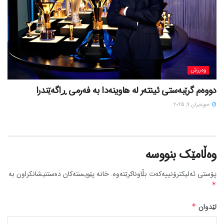
وەرزش
دووەم گرێبەستی ئینتەر لە هاوینەدا بە فەرمی ڕاگەێندرا
حوزه‌یران 7, 2025
وەڵامێک بنووسە
پۆستی ئەلیکترۆنییەکەت بڵاوناکرێتەوە.
خانە پێویستەکان دەستنیشانکراون بە
*
لێدوان
*