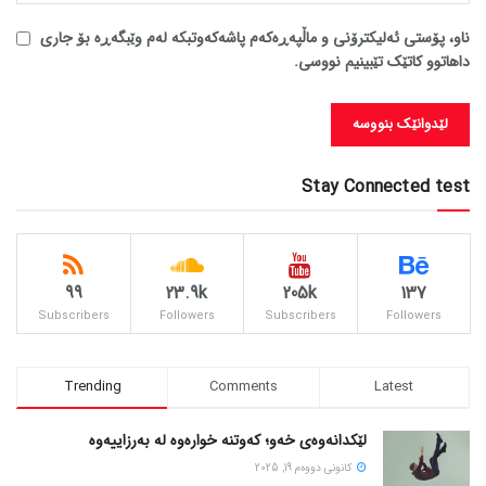
ناو، پۆستی ئەلیکترۆنی و ماڵپەڕەکەم پاشەکەوتبکە لەم وێبگەڕە بۆ جاری
داهاتوو کاتێک تێبینیم نووسی.
Stay Connected test
99
23.9k
205k
137
Subscribers
Followers
Subscribers
Followers
Trending
Comments
Latest
لێکدانەوەی خەو؛ کەوتنە خوارەوە لە بەرزاییەوە
كانونی دووه‌م 19, 2025