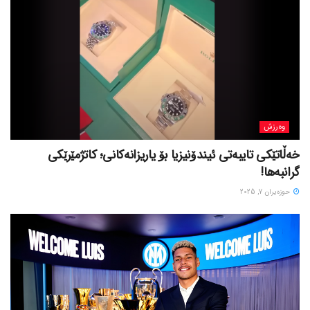
وەرزش
خەڵاتێکی تایبەتی ئیندۆنیزیا بۆ یاریزانەکانی؛ کاتژمێرێکی
گرانبەها!
حوزه‌یران 7, 2025