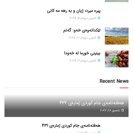
پیره میرد؛ ژیان و به رهه مه کانی
كانونی دووه‌م 16, 2025
لێکدانەوەی خەو: گەنم
كانونی دووه‌م 20, 2025
بینینی خورما لە خەودا
كانونی دووه‌م 21, 2025
Recent News
هەفتەنامەی جام کوردی ژمارەی 432
ته‌مموز 28, 2026
هەفتەنامەی جام کوردی ژمارەی 431