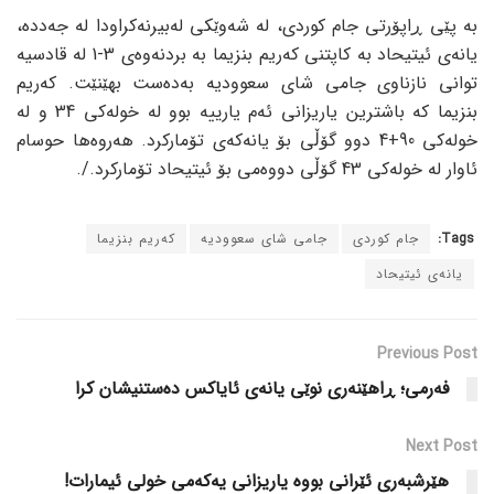
بە پێی ڕاپۆرتی جام کوردی، لە شەوێکی لەبیرنەکراودا لە جەددە،
یانەی ئیتیحاد بە کاپتنی کەریم بنزیما بە بردنەوەی 3-1 لە قادسیە
توانی نازناوی جامی شای سعوودیە بەدەست بهێنێت. کەریم
بنزیما کە باشترین یاریزانی ئەم یارییە بوو لە خولەکی 34 و لە
خولەکی 90+4 دوو گۆڵی بۆ یانەکەی تۆمارکرد. هەروەها حوسام
ئاوار لە خولەکی 43 گۆڵی دووەمی بۆ ئیتیحاد تۆمارکرد./.
Tags:
جام کوردی
جامی شای سعوودیە
کەریم بنزیما
یانەی ئیتیحاد
Previous Post
فەرمی؛ ڕاهێنەری نوێی یانەی ئایاکس دەستنیشان کرا
Next Post
هێرشبەری ئێرانی بووه یاریزانی یەکەمی خولی ئیمارات!