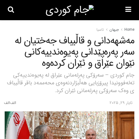
Home
جیهان
ئاسیا
مەشهەدانی و قاڵیباف جەختیان لە
سەر پەرەپێدانی پەیوەندییەکانی
نێوان عێراق و ئێران کردەوە
جام کوردی – سەرۆکی پەرلەمانی عێراق لە پەیوەندییەکی
تەلەفوونیدا پیرۆزبایی هەڵبژاردنەوەی محەممەد باقر قاڵیباف
ی وەک سەرۆکی پەرلەمانی ئێران کرد.
ئایار 29, 2025