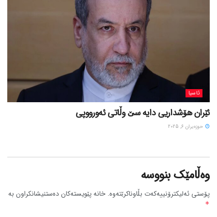
ئاسیا
ئێران هۆشداریی دایە سێ وڵاتی ئەورووپی
حوزه‌یران 6, 2025
وەڵامێک بنووسە
پۆستی ئەلیکترۆنییەکەت بڵاوناکرێتەوە.
خانە پێویستەکان دەستنیشانکراون بە
*