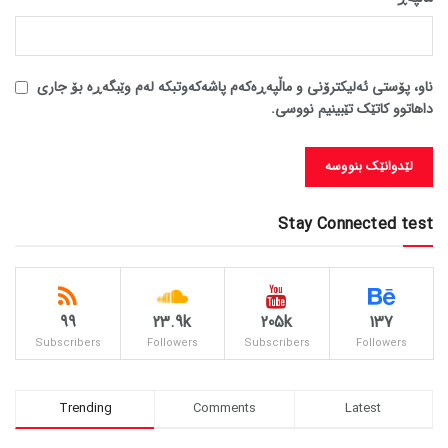
ناو، پۆستی ئەلیکترۆنی و ماڵپەڕەکەم پاشەکەوتبکە لەم وێبگەڕە بۆ جاری
داهاتوو کاتێک تێبینیم نووسی.
Stay Connected test
99
23.9k
205k
137
Subscribers
Followers
Subscribers
Followers
Trending
Comments
Latest