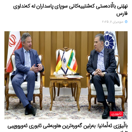
نهێنی باڵادەستی کەشتییەکانی سوپای پاسداران لە کەنداوی
فارس
حوزه‌یران 7, 2025
ئابووری
باڵیۆزی ئەڵمانیا: بەرلین گەورەترین هاوبەشی ئابوری ئەورووپیی