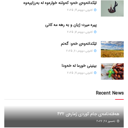
لێکدانەوەی خەو؛ کەوتنە خوارەوە لە بەرزاییەوە
كانونی دووه‌م 19, 2025
پیره میرد؛ ژیان و به رهه مه کانی
كانونی دووه‌م 16, 2025
لێکدانەوەی خەو: گەنم
كانونی دووه‌م 20, 2025
بینینی خورما لە خەودا
كانونی دووه‌م 21, 2025
Recent News
هەفتەنامەی جام کوردی ژمارەی 432
ته‌مموز 28, 2026