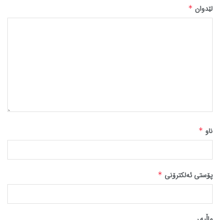
لێدوان
*
ناو
*
پۆستی ئەلکترۆنی
*
ماڵپه‌ڕ