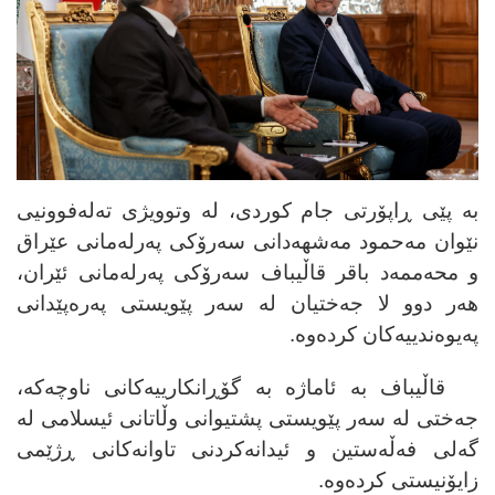
بە پێی ڕاپۆرتی جام کوردی، لە وتوویژی تەلەفوونیی
نێوان مەحمود مەشهەدانی سەرۆکی پەرلەمانی عێراق
و محەممەد باقر قاڵیباف سەرۆکی پەرلەمانی ئێران،
هەر دوو لا جەختیان لە سەر پێویستی پەرەپێدانی
پەیوەندییەکان کردەوە.
قاڵیباف بە ئاماژە بە گۆڕانکارییەکانی ناوچەکە،
جەختی لە سەر پێویستی پشتیوانی وڵاتانی ئیسلامی لە
گەلی فەڵەستین و ئیدانەکردنی تاوانەکانی ڕژێمی
زایۆنیستی کردەوە.