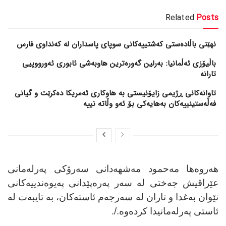
Related
Posts
نهێنی باڵادەستی کەشتییەکانی سوپای پاسداران لە کەنداوی فارس
باڵیۆزی ئەڵمانیا: بەرلین گەورەترین هاوبەشی ئابوری ئەورووپیی
تارانە
تاوانەکانی ڕژیمی زایۆنیستی بە هاوکاری ئەمریکا دەکرێت و گیانی
فەڵەستینییەکان بەهایەکی بۆ ئەو وڵاتە نییە
هەروەها مەحمود مەشهەدانی سەرۆکی پەرلەمانی
عێراقیش جەختی لە سەر پەرەپێدانی پەیوەندییەکانی
نێوان بەغدا و تاران لە سەرجەم ئاستەکان، بە تایبەت لە
ئاستی پەرلەمانیدا کردەوە./.