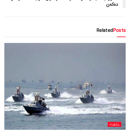
دەکەن
Related
Posts
ڕاپۆرت