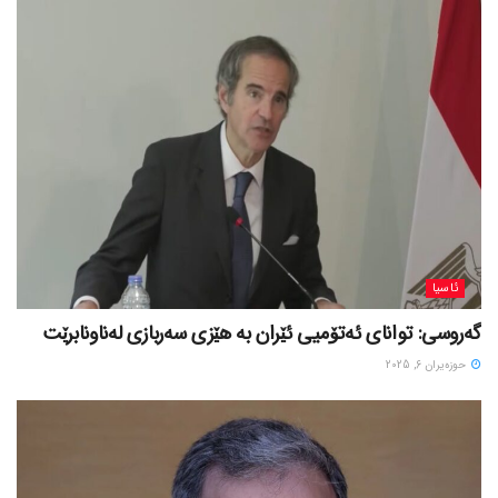
ئاسیا
گەروسی: توانای ئەتۆمیی ئێران بە هێزی سەربازی لەناونابرێت
حوزه‌یران 6, 2025