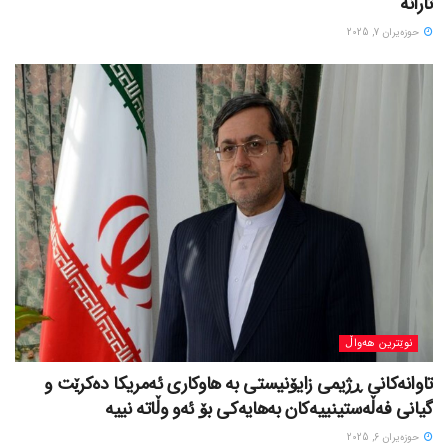
تارانە
حوزه‌یران 7, 2025
نوێترین هەواڵ
تاوانەکانی ڕژیمی زایۆنیستی بە هاوکاری ئەمریکا دەکرێت و
گیانی فەڵەستینییەکان بەهایەکی بۆ ئەو وڵاتە نییە
حوزه‌یران 6, 2025