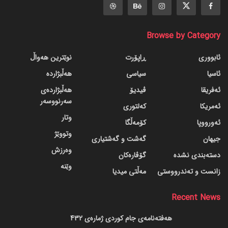
Browse by Category
ئابووری
ڕاپۆرت
نوێترین هەواڵ
ئاسیا
سیاسی
هەڵبژاردە
ئەفریقا
ڤیدیۆ
هەڵبژاردەی
سەرنووسەر
ئەمریکا
کەلتوری
وتار
ئەورووپا
کۆمەڵگا
وتووێژ
جیهان
گه‌شت و گه‌شتیاری
وەرزش
دسته‌بندی نشده
گۆڤاره‌کان
وێنە
زانست و تەندرووستی
مەڵتی میدیا
Recent News
هەفتەنامەی جام کوردی ژمارەی 432