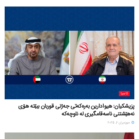
ئاسیا
پزیشکیان: هیوادارین بەرەکەتی جەژنی قوربان ببێتە هۆی
نەهێشتنی ناسەقامگیری لە ناوچەکە
حوزه‌یران 6, 2025