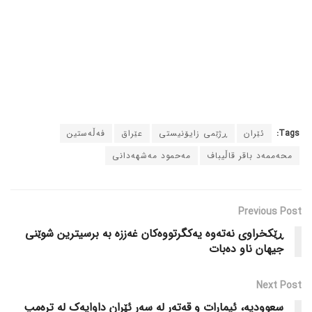
Tags:
ئێران
ڕژێمی زایۆنیستی
عێراق
فەڵەستین
محەممەد باقر قاڵیباف
مەحمود مەشهەدانی
Previous Post
ڕێکخراوی نەتەوە یەکگرتووەکان غەززە بە برسیترین شوێنی
جیهان ناو دەبات
Next Post
سعوودیە، ئیمارات و قەتەر لە سەر ئێران داوایەک لە ترەمپ