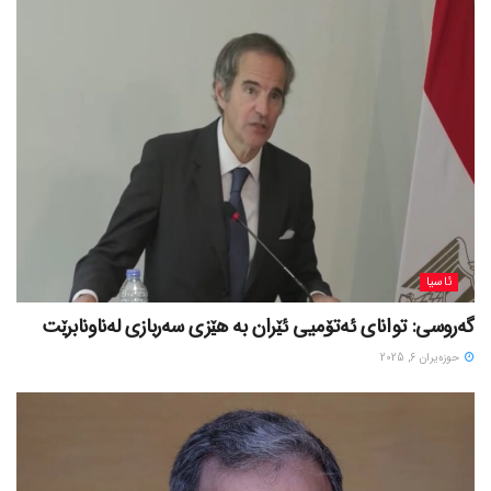
ئاسیا
گەروسی: توانای ئەتۆمیی ئێران بە هێزی سەربازی لەناونابرێت
حوزه‌یران 6, 2025