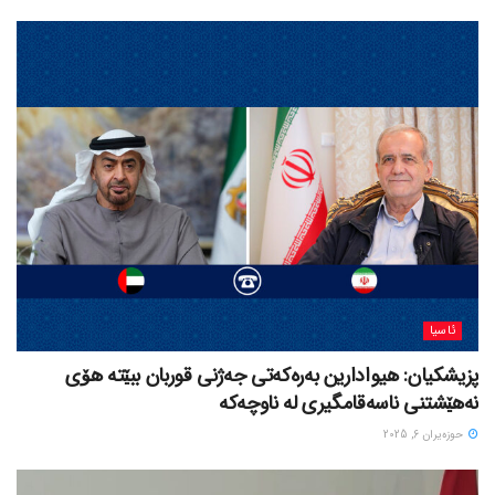
ئاسیا
پزیشکیان: هیوادارین بەرەکەتی جەژنی قوربان ببێتە هۆی
نەهێشتنی ناسەقامگیری لە ناوچەکە
حوزه‌یران 6, 2025