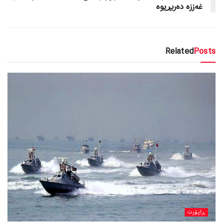
غەززە دەربڕیوە
Related
Posts
ڕاپۆرت