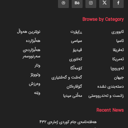
Browse by Category
ئابووری
ڕاپۆرت
نوێترین هەواڵ
ئاسیا
سیاسی
هەڵبژاردە
ئەفریقا
ڤیدیۆ
هەڵبژاردەی
سەرنووسەر
ئەمریکا
کەلتوری
وتار
ئەورووپا
کۆمەڵگا
وتووێژ
جیهان
گه‌شت و گه‌شتیاری
وەرزش
دسته‌بندی نشده
گۆڤاره‌کان
وێنە
زانست و تەندرووستی
مەڵتی میدیا
Recent News
هەفتەنامەی جام کوردی ژمارەی 432