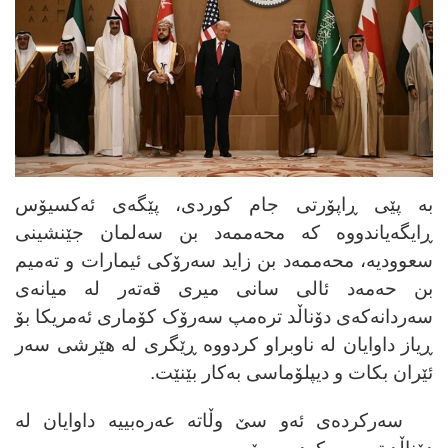
بە پێی ڕاپۆرتی جام کوردی، پێگەی ئەکسیۆس
ڕایگەیاندووە کە محەممەد بن سەلمان جێنشینی
سعوودیە، محەممەد بن زاید سەرۆکی ئیمارات و تەمیم
بن حەمەد ئالی سانی میری قەتەر لە میانەی
سەردانەکەی دۆناڵد ترەمپ سەرۆک کۆماری ئەمریکا بۆ
ڕیاز داوایان لە ناوبراو کردووە ڕێگری لە هێرشی سەر
ئێران بکات و دیپلۆماسی بەکار بێنێت.
سەرکردەی ئەو سێ وڵاتە عەرەبییە داوایان لە