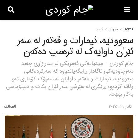
Home
جیهان
ئاسیا
سعوودیە، ئیمارات و قەتەر لە سەر
ئێران داوایەک لە ترەمپ دەکەن
جام کوردی – میدیایەکی ئەمریکی لە سەر زاری چەند
سەرچاوەیەکی ئاگادار ڕایگەیاندووە کە سەرکردەکانی
سعوودیە، ئیمارات و قەتەر داوایان لە سەرۆک کۆماری ئەو
وڵاتە کردووە ڕێگری لە هێرشی سەر ئێران بکات و دیپلۆماسی
بەکار بێنێت.
ئایار 29, 2025