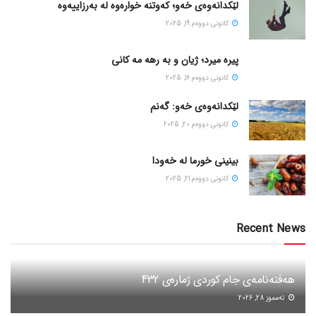
لێکدانەوەی خەو؛ کەوتنە خوارەوە لە بەرزاییەوە
كانونی دووه‌م 19, 2025
پیره میرد؛ ژیان و به رهه مه کانی
كانونی دووه‌م 16, 2025
لێکدانەوەی خەو: گەنم
كانونی دووه‌م 20, 2025
بینینی خورما لە خەودا
كانونی دووه‌م 21, 2025
Recent News
هەفتەنامەی جام کوردی ژمارەی 432
ته‌مموز 28, 2026