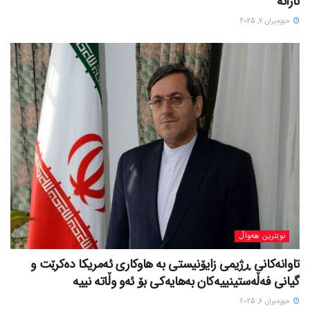
تارانە
حوزه‌یران 7, 2025
نوێترین هەواڵ
تاوانەکانی ڕژیمی زایۆنیستی بە هاوکاری ئەمریکا دەکرێت و
گیانی فەڵەستینییەکان بەهایەکی بۆ ئەو وڵاتە نییە
حوزه‌یران 6, 2025