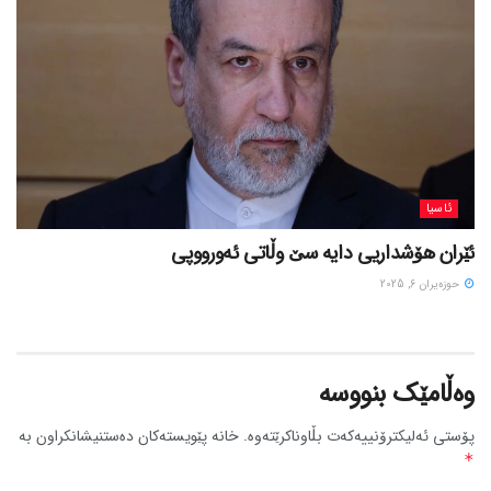
ئاسیا
ئێران هۆشداریی دایە سێ وڵاتی ئەورووپی
حوزه‌یران 6, 2025
وەڵامێک بنووسە
پۆستی ئەلیکترۆنییەکەت بڵاوناکرێتەوە.
خانە پێویستەکان دەستنیشانکراون بە
*