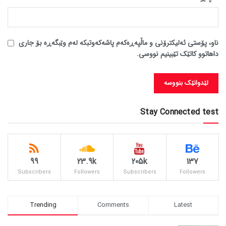
ناو، پۆستی ئەلیکترۆنی و ماڵپەڕەکەم پاشەکەوتبکە لەم وێبگەڕە بۆ جاری
داهاتوو کاتێک تێبینیم نووسی.
Stay Connected test
99
23.9k
205k
137
Subscribers
Followers
Subscribers
Followers
Trending
Comments
Latest