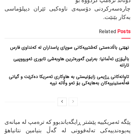
دۆناڵد ترەمپ کردووە بۆ
چارەسەرکردنی دۆسیەی ناوەکیی ئێران دیپلۆماسی
بەکار بێنێت.
Related
Posts
نهێنی باڵادەستی کەشتییەکانی سوپای پاسداران لە کەنداوی فارس
باڵیۆزی ئەڵمانیا: بەرلین گەورەترین هاوبەشی ئابوری ئەورووپیی
تارانە
تاوانەکانی ڕژیمی زایۆنیستی بە هاوکاری ئەمریکا دەکرێت و گیانی
فەڵەستینییەکان بەهایەکی بۆ ئەو وڵاتە نییە
پێگە ئەمریکییە پێشتر ڕایگەیاندبوو کە ترەمپ لە میانەی
پەیوەندییەکی تەلەفوونی لە گەڵ بنیامین نتانیاهۆ