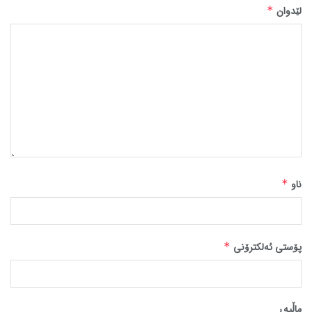
لێدوان
*
ناو
*
پۆستی ئەلکترۆنی
*
ماڵپه‌ڕ