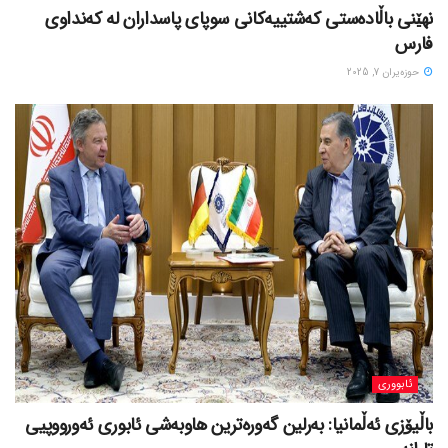
نهێنی باڵادەستی کەشتییەکانی سوپای پاسداران لە کەنداوی
فارس
حوزه‌یران 7, 2025
ئابووری
باڵیۆزی ئەڵمانیا: بەرلین گەورەترین هاوبەشی ئابوری ئەورووپیی