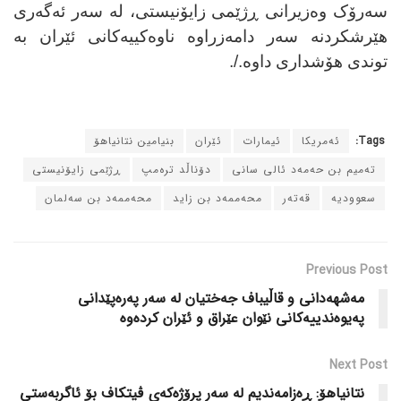
سەرۆک وەزیرانی ڕژێمی زایۆنیستی، لە سەر ئەگەری
هێرشکردنە سەر دامەزراوە ناوەکییەکانی ئێران بە
توندی هۆشداری داوە./.
Tags:
ئەمریکا
ئیمارات
ئێران
بنیامین نتانیاهۆ
تەمیم بن حەمەد ئالی سانی
دۆناڵد ترەمپ
ڕژێمی زایۆنیستی
سعوودیە
قەتەر
محەممەد بن زاید
محەممەد بن سەلمان
Previous Post
مەشهەدانی و قاڵیباف جەختیان لە سەر پەرەپێدانی
پەیوەندییەکانی نێوان عێراق و ئێران کردەوە
Next Post
نتانیاهۆ: ڕەزامەندیم لە سەر پرۆژەکەی ڤیتکاف بۆ ئاگربەستی