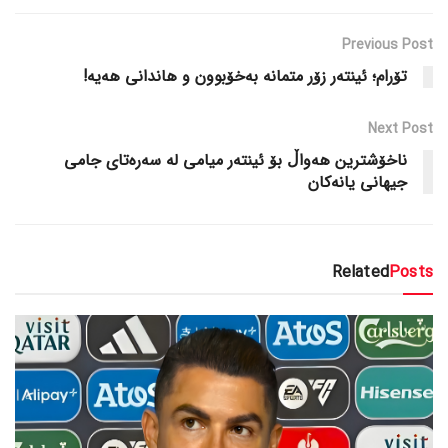
Previous Post
تۆرام؛ ئینتەر زۆر متمانە بەخۆبوون و هاندانی هەیە!
Next Post
ناخۆشترین هەواڵ بۆ ئینتەر میامی لە سەرەتای جامی
جیهانی یانەکان
Related
Posts