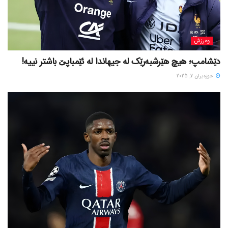
وەرزش
دێشامپ؛ هیچ هێرشبەرێک لە جیهاندا لە ئێمباپێ باشتر نییە!
حوزه‌یران 7, 2025