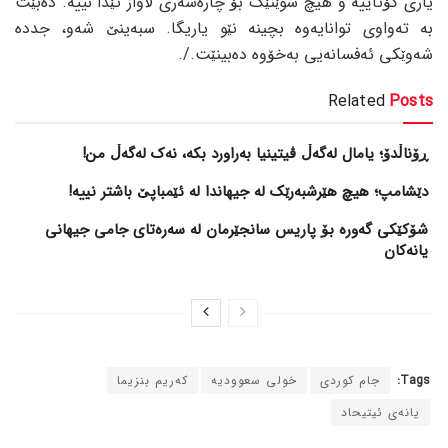
یاری کۆتاییە و هیچ شوێنێک بۆ چارەسەری لاواز تێدا نییە. دەبێت
بە تەواوی توانایەوه بچینه نێو یاریگا. سبەینێ شەو، جددە
شەوێکی ئەفسانەیی بەخۆوە دەبینێت./.
Related
Posts
ڕۆناڵدۆ؛ یامال لەگەڵ ڤیتینیا بەراورد بکە، نەک لەگەڵ من!
دێشامپ؛ هیچ هێرشبەرێک لە جیهاندا لە ئێمباپێ باشتر نییە!
شۆکێکی گەورە بۆ پاریس سانجێرمان لە سەرەتای جامی جیهانی
یانەکان
Tags:
جام کوردی
خولی سعوودیە
کەریم بنزیما
یانەی ئیتیحاد