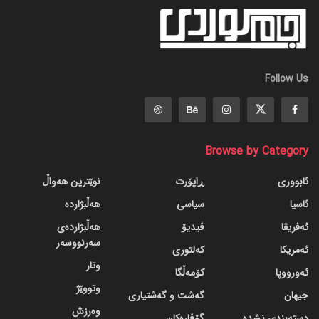
Follow Us
Browse by Category
ئابووری
ڕاپۆرت
نوێترین هەواڵ
ئاسیا
سیاسی
هەڵبژاردە
ئەفریقا
ڤیدیۆ
هەڵبژاردەی
سەرنووسەر
ئەمریکا
کەلتوری
وتار
ئەورووپا
کۆمەڵگا
وتووێژ
جیهان
گه‌شت و گه‌شتیاری
وەرزش
دسته‌بندی نشده
گۆڤاره‌کان