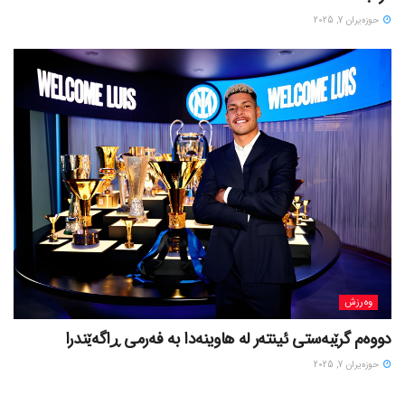
حوزه‌یران 7, 2025
وەرزش
دووەم گرێبەستی ئینتەر لە هاوینەدا بە فەرمی ڕاگەێندرا
حوزه‌یران 7, 2025