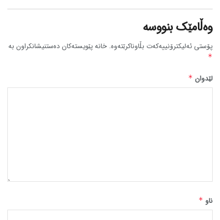
وەڵامێک بنووسە
پۆستی ئەلیکترۆنییەکەت بڵاوناکرێتەوە.
خانە پێویستەکان دەستنیشانکراون بە
*
لێدوان
*
ناو
*