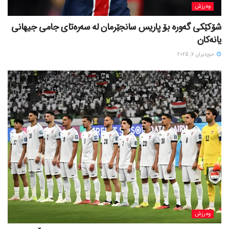
وەرزش
شۆکێکی گەورە بۆ پاریس سانجێرمان لە سەرەتای جامی جیهانی
یانەکان
حوزه‌یران 7, 2025
وەرزش