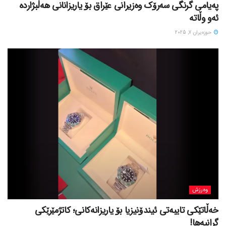
پەیامی گرنگی سەرۆک وەزیرانی عێراق بۆ یاریزانانی هەڵبژارده
ئەو وڵاتە
حوزه‌یران 7, 2025
وەرزش
خەڵاتێکی تایبەتی ئیندۆنیزیا بۆ یاریزانەکانی؛ کاتژمێرێکی
گرانبەها!