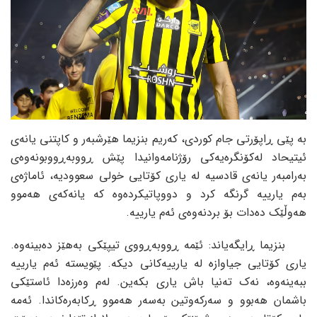
بە پێی ڕاپۆرتی جام کوردی، کەریم بنزیما هێرشبەر و کاپتنی یانەی
ئیتیحاد لەکۆنگرەیەکی رۆژنامەوانیدا پێش ڕووبەڕووبونەوەی
بەرامبەر یانەی قادسیە لە یاری کۆتایی خولی سعوودیە، ئاماژەی
بەم یارییە گرنگە کرد و دووپاتیکردەوە کە یانەکەی هەموو
هەوڵێک دەدات بۆ بردنەوەی ئەم یارییە.
بنزیما ڕایگەیاند: ئێمە ڕووبەڕووی تیپێکی بەهێز دەبینەوە.
یاری کۆتایی جیاوازە لە یارییەکانی دیکە. پێویستە ئەم یارییە
ببەینەوە، نەک تەنیا باش یاری بکەین. لەم وەرزەدا ئاستێکی
باشمان هەبوو و سەرکەوتین بەسەر هەموو ڕکابەرەکاندا. ئەمە