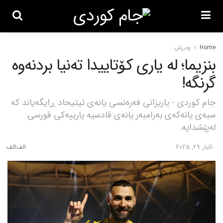
Home
وەرزش
بنزیما؛ لە یاری کۆتاییدا تەنیا بردنەوە
گرنگە!
جام کوردی - یاریزانی فەرەنسی یانەی ئیتیحاد ڕایگەیاند کە
سبەی یانەکەی بەرامبەر یانەی قادسیە یارییەکی قورسی
لەپێشدایە.
ئایار 29, 2025