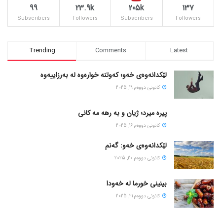
99
23.9k
205k
137
Subscribers
Followers
Subscribers
Followers
Trending
Comments
Latest
لێکدانەوەی خەو؛ کەوتنە خوارەوە لە بەرزاییەوە
كانونی دووه‌م 19, 2025
پیره میرد؛ ژیان و به رهه مه کانی
كانونی دووه‌م 16, 2025
لێکدانەوەی خەو: گەنم
كانونی دووه‌م 20, 2025
بینینی خورما لە خەودا
كانونی دووه‌م 21, 2025