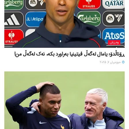
وەرزش
ڕۆناڵدۆ؛ یامال لەگەڵ ڤیتینیا بەراورد بکە، نەک لەگەڵ من!
حوزه‌یران 7, 2025