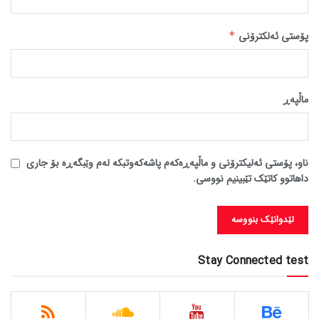
پۆستی ئەلکترۆنی
*
ماڵپه‌ڕ
ناو، پۆستی ئەلیکترۆنی و ماڵپەڕەکەم پاشەکەوتبکە لەم وێبگەڕە بۆ جاری
داهاتوو کاتێک تێبینیم نووسی.
Stay Connected test