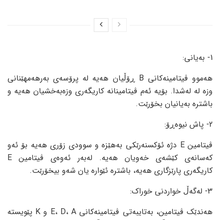
1- بەیانی:
هەموو ڤیتامینەکانی B ڕۆڵیان هەیە لە پرۆسەی بەرهەمهێنانی
وزە لە لەشدا. بۆیە ئەم ڤیتامینانە کاریگەری وزەبەخشیان هەیە و
باشترە بەیانیان بخۆرێت.
2- پاش نیوەڕۆ:
ڤیتامین E دژە ئۆکسنەرێکی بەهێزە و سوودی زۆری هەیە بۆ ئەو
کەسانەی کێشەی خەویان هەیە. لەبەر ئەوەی ڤیتامین E
کاریگەری پارێزگاری هەیە، باشترە ئێوارە یان شەو بیخۆرێت.
3- لەگەڵ خواردنی خوراک:
هەندێک ڤیتامین، بەتایبەتی ڤیتامینەکانی E، D، A و K پێویستە