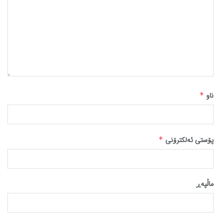
ناو
*
پۆستی ئەلکترۆنی
*
ماڵپه‌ڕ