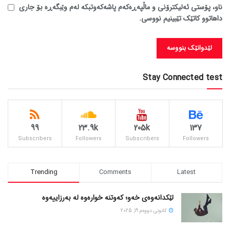
ناو، پۆستی ئەلیکترۆنی و ماڵپەڕەکەم پاشەکەوتبکە لەم وێبگەڕە بۆ جاری
داهاتوو کاتێک تێبینیم نووسی.
Stay Connected test
99
23.9k
205k
137
Subscribers
Followers
Subscribers
Followers
Trending
Comments
Latest
لێکدانەوەی خەو؛ کەوتنە خوارەوە لە بەرزاییەوە
كانونی دووه‌م 19, 2025