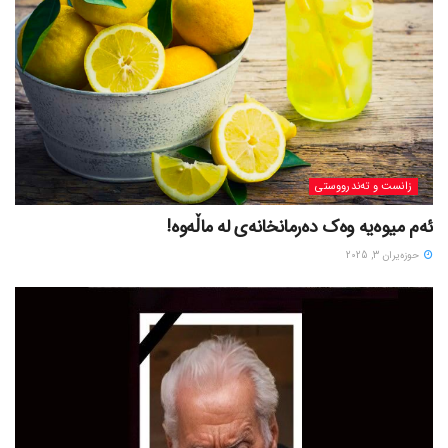
زانست و تەندرووستی
ئەم میوەیە وەک دەرمانخانەی لە ماڵەوە!
حوزه‌یران 3, 2025