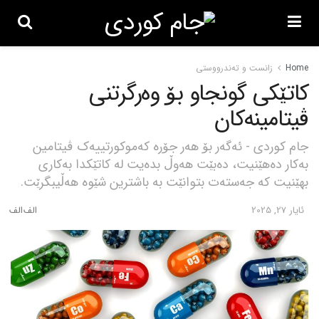
Home
زانست و تەندرووستی
کاتێکی گونجاو بۆ وەرگرتنی
ڤیتامینەکان
جام کوردی - ئەگەر بۆ هەر جۆرە کەموکورتییەک ڤیتامین
بەکار دەهێنیت، دەبێت هەوڵ بدەیت لە کاتێکدا بەکاری
بهێنیت کە جەستەت بتوانێت بە باشترین شێوە هەڵیبگرێت.
ئایار 27, 2025