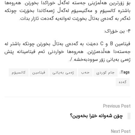
بۆ زۆرترین هەڵمژینی جەستە لەگەڵ خوراکدا بخورێن. هەروەها
باشترە کالسیۆم و مەگنیسیۆم لەگەڵ ژەمەکاندا بخۆرێت چونکە
ئەگەر بە گەدەی بەتاڵ بخورێت لەوانەیە گەدەت ئازار بدات.
4- بێ خۆراک:
ڤیتامین B و C دەبێت بە گەدەی بەتاڵ بخورێن چونکە باشتر لە
جەستەدا هەڵدەمژرێن. هەروەها خواردنی ئەم ڤیتامینانە پێش
ژەمی بەیانی زۆر سوودبەخشە./.
Tags:
جام کوردی
حەب
ژەمی بەیانی
ڤیتامین
کالسیۆم
گەدە
Previous Post
چۆن شەوانە خێرا بخەوین؟
Next Post