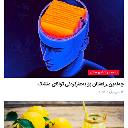
زانست و تەندرووستی
چەندین ڕاهێنان بۆ بەهێزکردنی توانای مێشک
حوزه‌یران 3, 2025