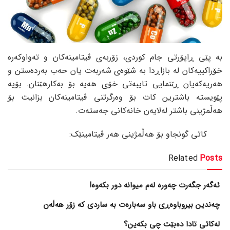
بە پێی ڕاپۆرتی جام کوردی، زۆربەی ڤیتامینەکان و تەواوکەرە
خۆراکییەکان لە بازاڕدا بە شێوەی شەربەت یان حەب بەردەستن و
هەریەکەیان ڕێنمایی تایبەتی خۆی هەیە بۆ بەکارهێنان. بۆیە
پێویستە باشترین کات بۆ وەرگرتنی ڤیتامینەکان بزانیت بۆ
هەڵمژینی باشتر لەلایەن خانەکانی جەستەت.
کاتی گونجاو بۆ هەڵمژینی هەر ڤیتامینێک:
Related
Posts
ئەگەر جگەرت چەورە لەم میوانە دور بکەوە!
چەندین بیروباوەڕی باو سەبارەت بە ساردی کە زۆر هەڵەن
لەکاتی تادا دەبێت چی بکەین؟