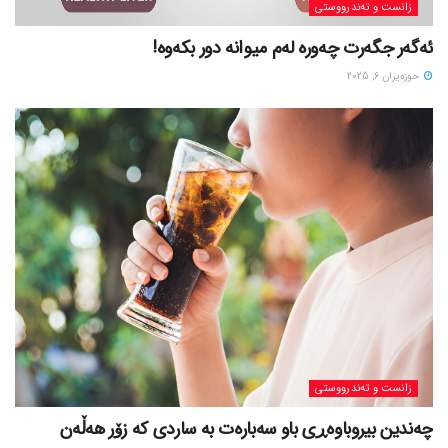
زانست و تەندرووستی
ئەگەر جگەرت چەورە لەم میوانە دور بکەوە!
حوزه‌یران 6, 2025
زانست و تەندرووستی
چەندین بیروباوەڕی باو سەبارەت بە ساردی کە زۆر هەڵەن