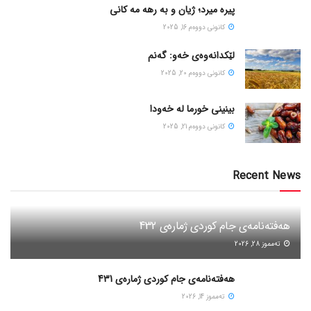
پیره میرد؛ ژیان و به رهه مه کانی
كانونی دووه‌م 16, 2025
لێکدانەوەی خەو: گەنم
كانونی دووه‌م 20, 2025
بینینی خورما لە خەودا
كانونی دووه‌م 21, 2025
Recent News
هەفتەنامەی جام کوردی ژمارەی 432
ته‌مموز 28, 2026
هەفتەنامەی جام کوردی ژمارەی 431
ته‌مموز 14, 2026