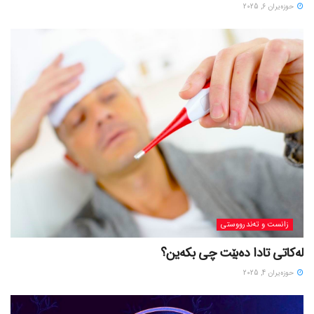
حوزه‌یران 6, 2025
زانست و تەندرووستی
لەکاتی تادا دەبێت چی بکەین؟
حوزه‌یران 4, 2025