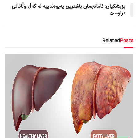
پزیشکیان: ئامانجمان باشترین پەیوەندییە لە گەڵ وڵاتانی
دراوسێ
Related
Posts