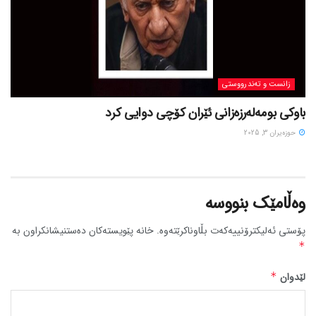
زانست و تەندرووستی
باوکی بومەلەرزەزانی ئێران کۆچی دوایی کرد
حوزه‌یران 3, 2025
وەڵامێک بنووسە
پۆستی ئەلیکترۆنییەکەت بڵاوناکرێتەوە.
خانە پێویستەکان دەستنیشانکراون بە
*
لێدوان
*