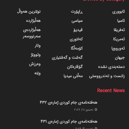
ئابووری
ڕاپۆرت
نوێترین هەواڵ
ئاسیا
سیاسی
هەڵبژاردە
ئەفریقا
ڤیدیۆ
هەڵبژاردەی
سەرنووسەر
ئەمریکا
کەلتوری
وتار
ئەورووپا
کۆمەڵگا
وتووێژ
جیهان
گه‌شت و گه‌شتیاری
وەرزش
دسته‌بندی نشده
گۆڤاره‌کان
وێنە
زانست و تەندرووستی
مەڵتی میدیا
Recent News
هەفتەنامەی جام کوردی ژمارەی 432
ته‌مموز 28, 2026
هەفتەنامەی جام کوردی ژمارەی 431
ته‌مموز 14, 2026