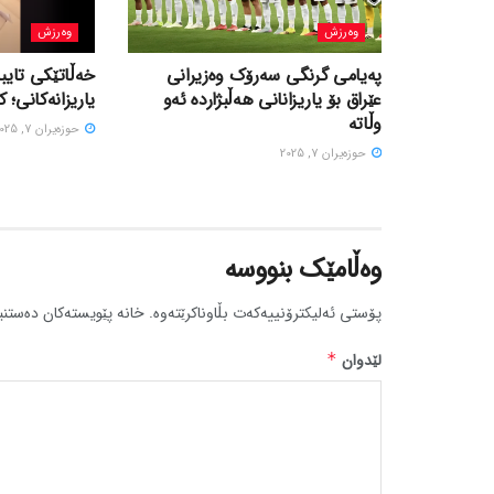
وەرزش
وەرزش
پەیامی گرنگی سەرۆک وەزیرانی
خەڵاتێکی تایبە
عێراق بۆ یاریزانانی هەڵبژارده ئەو
یاریزانەکانی؛ ک
وڵاتە
حوزه‌یران 7, 2025
حوزه‌یران 7, 2025
وەڵامێک بنووسە
پۆستی ئەلیکترۆنییەکەت بڵاوناکرێتەوە.
خانە پێویستەکان دەستنی
لێدوان
*