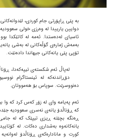
بە پێی ڕاپۆرتی جام کوردی، لێدوانەکانی
تۆپی پێی یانەکانی جیهاندا دادەنێت.
لەپاڵ ئەم شکستەی تیپەکەدا، ڕۆناڵد
دۆڕاندنەکە لە ئینستاگرام نووسی
دەنووسرێت. سوپاس بۆ هەمووتان.
ئەم پەیامە وای لە زۆر کەس کرد کە وا بی
کە ڕۆناڵدۆ یانەی نەسری سعوودیە جێدە
ڕەنگە بچێتە ڕیزی تیپێک کە لە جامی
یانەکانەوە بەشداری دەکات. لە کۆتاییدا
کورت و مانادارەکەی ڕۆناڵدۆ لەوانەیە