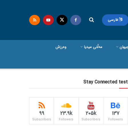
فارسی
یهان
مەڵتی میدیا
وەرزش
Stay Connected test
99
23.9k
205k
137
Subscribers
Followers
Subscribers
Followers