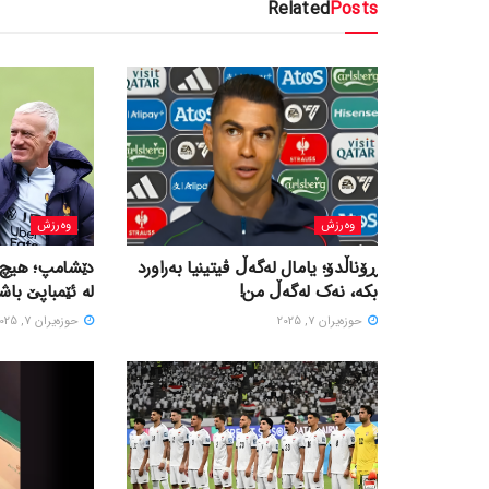
Related
Posts
وەرزش
وەرزش
ڕۆناڵدۆ؛ یامال لەگەڵ ڤیتینیا بەراورد
دێشامپ؛ هیچ ه
بکە، نەک لەگەڵ من!
لە ئێمباپێ باشت
حوزه‌یران 7, 2025
حوزه‌یران 7, 2025