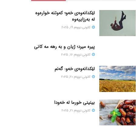
لێکدانەوەی خەو؛ کەوتنە خوارەوە
لە بەرزاییەوە
كانونی دووه‌م 19, 2025
پیره میرد؛ ژیان و به رهه مه کانی
كانونی دووه‌م 16, 2025
لێکدانەوەی خەو: گەنم
كانونی دووه‌م 20, 2025
بینینی خورما لە خەودا
كانونی دووه‌م 21, 2025