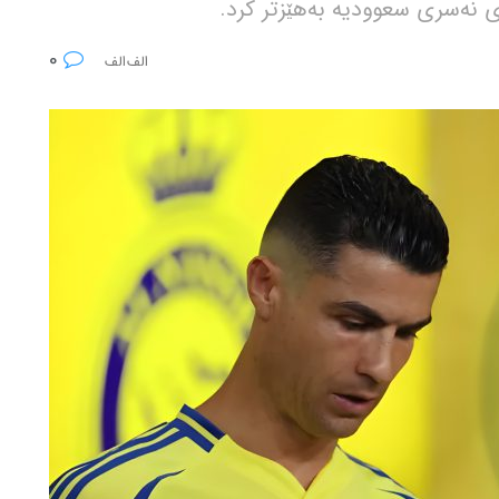
 نەسری سعوودیە بەهێزتر کرد.
0