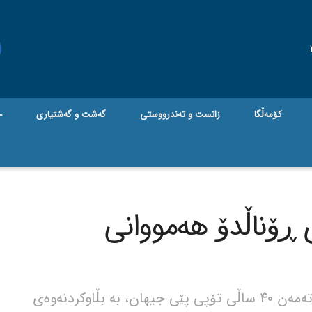
کۆمەڵگا
زانست و تەندرووستی
گه‌شت و گه‌شتیاری
ج
 ڕۆناڵدۆ هەمووانی
جام کوردی - کریستیانۆ ڕۆناڵدۆ ئەستێرەی تەمەن 40 ساڵی تۆپی پێی جیهان، بە بڵاوکردنەوەی