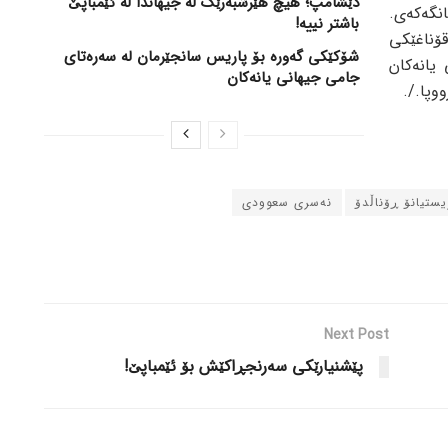
دێشامپ؛ هیچ هێرشبەرێک لە جیهاندا لە ئێمباپێ
نگەکەی.
باشتر نییە!
قۆناغێکی
شۆکێکی گەورە بۆ پاریس سانجێرمان لە سەرەتای
یانەکان
جامی جیهانی یانەکان
وپا./.
یستیانۆ ڕۆناڵدۆ
نەسری سعوودی
Next Post
پێشنیارێکی سەرنجڕاکێش بۆ ئێمباپێ!