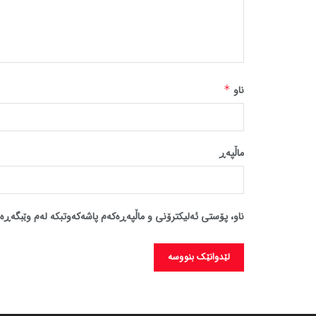
ناو
*
ماڵپه‌ڕ
ناو، پۆستی ئەلیکترۆنی و ماڵپەڕەکەم پاشەکەوتبکە لەم وێبگەڕە 