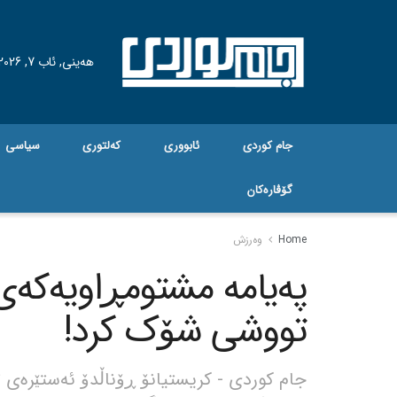
هه‌ینی, ئاب 7, 2026
جام کوردی
ئابووری
کەلتوری
سیاسی
گۆڤاره‌کان
Home
وەرزش
پەیامه مشتومڕاویەکەی
تووشی شۆک کرد!