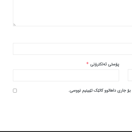
پۆستی ئەلکترۆنی
*
بۆ جاری داهاتوو کاتێک تێبینیم نووسی.