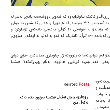
 ڕۆناڵدۆ کاتێک بڵاوکرایەوە کە شەوی دووشەممە یانەی نەسر لە
دوایین یارییدا لە وەرزی خولی سعوودیە بە ئەنجامی 2-3 بەرامبەر فەتح دۆڕا و هەلی گەیشتن بە خولی
ئاسیای لەدەستدا. ئەمە لە کاتێکدا بوو کە رۆناڵدۆ لە خولەکی 42 گۆڵی یەکەمی یانەکەی تۆمارکرد و
بەمەش ژمارەی گۆڵەکانی له بەشی یانەیی گەیاندە 800 گۆڵ. ئامارێک کە ئەو بە تەنیا لە لوتکەی مێژووی
ۆ لەم دواییانەدا کەوتووەتە ژێر چاودێری میدیاکان. خۆی دوای
ویەتی: ئەم وەرزە کۆتایی هاتووە. بەڵام چیرۆکەکە؟ هێشتا
ربکەنەوە
Related
Posts
هێڵێت و
 جیهانی
ڕۆناڵدۆ؛ یامال لەگەڵ ڤیتینیا بەراورد بکە، نەک
، پەیامە
لەگەڵ من!
 سەرەتای