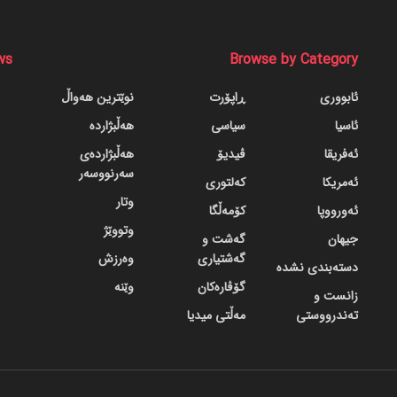
ws
Browse by Category
ئابووری
ڕاپۆرت
نوێترین هەواڵ
ئاسیا
سیاسی
هەڵبژاردە
ئەفریقا
ڤیدیۆ
هەڵبژاردەی
سەرنووسەر
ئەمریکا
کەلتوری
وتار
ئەورووپا
کۆمەڵگا
وتووێژ
جیهان
گه‌شت و
گه‌شتیاری
وەرزش
دسته‌بندی نشده
گۆڤاره‌کان
وێنە
زانست و
تەندرووستی
مەڵتی میدیا