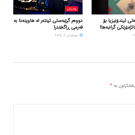
وەرزش
تی ئیندۆنیزیا بۆ
دووەم گرێبەستی ئینتەر لە هاوینەدا بە
اتژمێرێکی گرانبەها!
فەرمی ڕاگەێندرا
حوزه‌یران 7, 2025
شانکراون بە
*