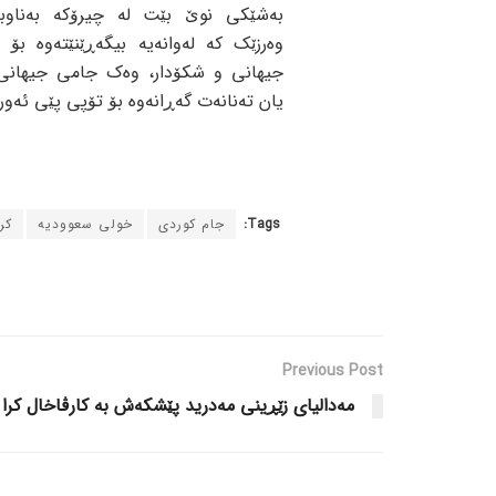
بەشێکی نوێ بێت لە چیرۆکە بەناوبا
وەرزێک کە لەوانەیە بیگەڕێنێتەوە بۆ 
جیهانی و شکۆدار، وەک جامی جیهانی 
یان تەنانەت گەڕانەوە بۆ تۆپی پێی ئەورو
Tags:
جام کوردی
خولی سعوودیە
کر
Previous Post
مەدالیای زێڕینی مەدرید پێشکەش به کارڤاخال کرا