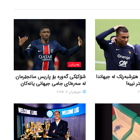
وەرزش
ێرشبەرێک لە جیهاندا
شۆکێکی گەورە بۆ پاریس سانجێرمان
ر نییە!
لە سەرەتای جامی جیهانی یانەکان
حوزه‌یران 7, 2025