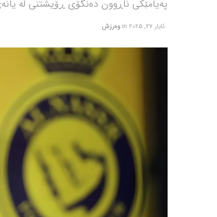
پەیامێکی ناڕوون دەنگۆی ڕۆیشتنی لە یانەی
ئایار 27, 2025
in
وەرزش