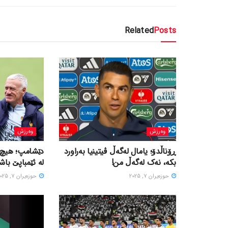
Related
Posts
وەرزش
وەرزش
ڕۆناڵدۆ؛ یامال لەگەڵ ڤیتینیا بەراورد
دێشامپ؛ هیچ ه
بکە، نەک لەگەڵ من!
لە ئێمباپێ باشت
حوزه‌یران 7, 2025
حوزه‌یران 7, 2025