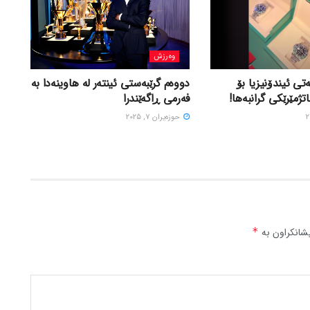
وەرزش
تی ئیندۆنیزیا بۆ
دووەم گرێبەستی ئینتەر لە هاوینەدا بە
اتژمێرێکی گرانبەها!
فەرمی ڕاگەێندرا
حوزه‌یران 7, 2025
شانکراون بە
*