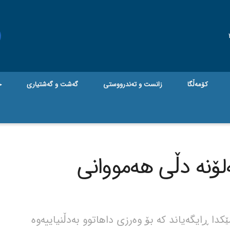
کۆمەڵگا
زانست و تەندرووستی
گه‌شت و گه‌شتیاری
ج
ەلۆنە دڵی هەمووانی
دا ڕایگەیاند که بۆ وەرزی داهاتوو بەدڵنیاییەوە