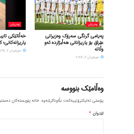
وەرزش
وەرزش
پەیامی گرنگی سەرۆک وەزیرانی
خەڵاتێکی تایبە
عێراق بۆ یاریزانانی هەڵبژارده ئەو
یاریزانەکانی؛ ک
وڵاتە
حوزه‌یران 7, 2025
حوزه‌یران 7, 2025
وەڵامێک بنووسە
پۆستی ئەلیکترۆنییەکەت بڵاوناکرێتەوە.
خانە پێویستەکان دەستنی
لێدوان
*