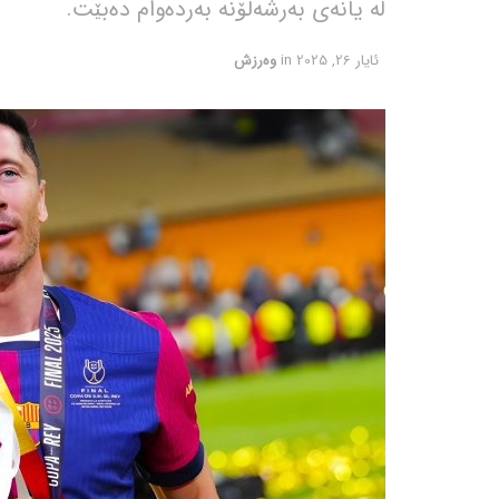
له یانەی بەرشەلۆنه بەردەوام دەبێت.
ئایار 26, 2025
in
وەرزش