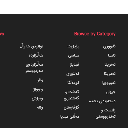
ws
Browse by Category
ئابووری
ڕاپۆرت
نوێترین هەواڵ
ئاسیا
سیاسی
هەڵبژاردە
ئەفریقا
ڤیدیۆ
هەڵبژاردەی
سەرنووسەر
ئەمریکا
کەلتوری
وتار
ئەورووپا
کۆمەڵگا
وتووێژ
جیهان
گه‌شت و
گه‌شتیاری
وەرزش
دسته‌بندی نشده
گۆڤاره‌کان
وێنە
زانست و
تەندرووستی
مەڵتی میدیا