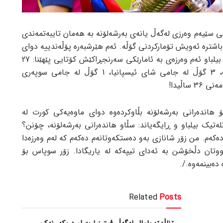
ی سێیەم وەرزی لەگەڵ یانەی بەرشەلۆنە بە هەمان تایبەتمەندی
باشترە ئەویش تۆمارکردنی گۆڵە. ئەم هێرشبەرە پۆڵەندییە دوای
تۆمارکردنی دوو گۆڵ بەرامبەر ئەتلەتیک بیلباو ئەم وەرزەی بە ئامارێکی سەرنجڕاکێش کۆتایی پێهێنا: 27
گۆڵ لە لالیگا، 11 گۆڵ لە چامپیۆنزلیگ، 3 گۆڵ لە جامی شای ئیسپانیا، 1 گۆڵ لە جامی سوپەری
ۆ هاندەرانی بەرشەلۆنە بڵاوکردەوە دوای ماوەیەکی کورت لە
تلەتیک بیلباو و ڕایگەیاند: سڵاو هاندەرانی بەرشەلۆنە، چۆنن؟
دەکەم. من زۆر شانازی بەو دەستکەوتانەم دەکەم کە لەم وەرزەدا
وتان دڵخۆشن بە ئەدای تیپەکە لە یاریگادا. زۆر سوپاس بۆ
 دەبینمەوە./.
Related
Posts