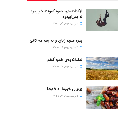
لێکدانەوەی خەو؛ کەوتنە خوارەوە
لە بەرزاییەوە
كانونی دووه‌م 19, 2025
پیره میرد؛ ژیان و به رهه مه کانی
كانونی دووه‌م 16, 2025
لێکدانەوەی خەو: گەنم
كانونی دووه‌م 20, 2025
بینینی خورما لە خەودا
كانونی دووه‌م 21, 2025