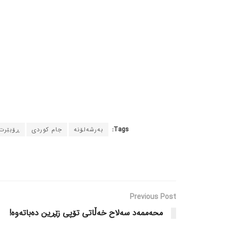
Tags:
بەرشەلۆنە
جام کوردی
ڕۆبێرت
Previous Post
محەممەد سەلاح خەڵاتی تۆپی زێڕین دەباتەوە!