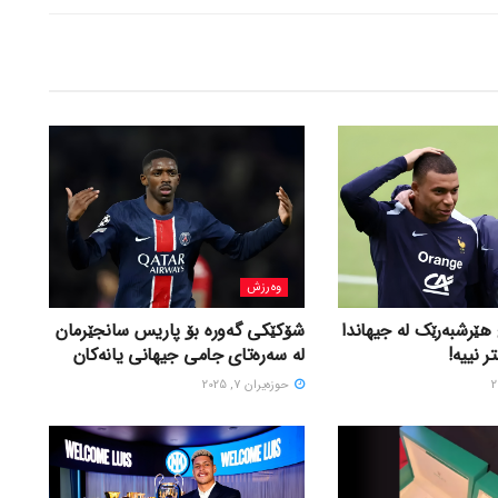
وەرزش
ێرشبەرێک لە جیهاندا
شۆکێکی گەورە بۆ پاریس سانجێرمان
ر نییە!
لە سەرەتای جامی جیهانی یانەکان
حوزه‌یران 7, 2025