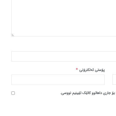
پۆستی ئەلکترۆنی
*
بۆ جاری داهاتوو کاتێک تێبینیم نووسی.