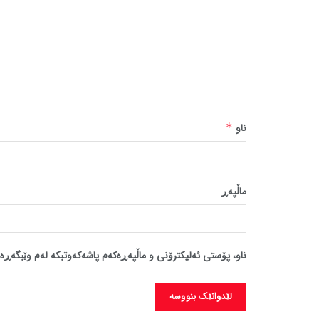
ناو
*
ماڵپه‌ڕ
ناو، پۆستی ئەلیکترۆنی و ماڵپەڕەکەم پاشەکەوتبکە لەم وێبگەڕە 