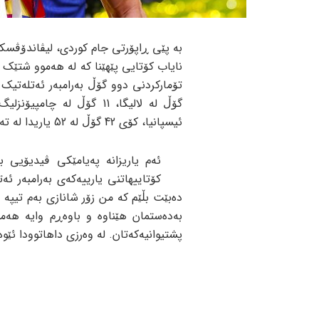
بە پێی ڕاپۆرتی جام کوردی، لیڤاندۆڤسک
نایاب کۆتایی پێهێنا کە لە هەموو شتێک 
ئیسپانیا، کۆی 42 گۆڵ لە 52 یاریدا لە تەمەنی 36 ساڵیدا!
ئەم یاریزانە پەیامێکی ڤیدیۆیی ب
کۆتاییهاتنی یارییەکەی بەرامبەر ئە
دەبێت بڵێم کە من زۆر شانازی بەم تیپە 
بەدەستمان هێناوە و باوەڕم وایە هەمو
پشتیوانیەکەتان. لە وەرزی داهاتوودا ئێوە