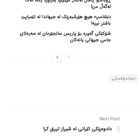
ڕۆناڵدۆ؛ یامال لەگەڵ ڤیتینیا بەراورد بکە، نەک
لەگەڵ من!
دێشامپ؛ هیچ هێرشبەرێک لە جیهاندا لە ئێمباپێ
باشتر نییە!
شۆکێکی گەورە بۆ پاریس سانجێرمان لە سەرەتای
جامی جیهانی یانەکان
 لیڤاندۆڤسکی
Next Post
دادوەرێکی ئێرانی لە شیراز تیرۆر کرا