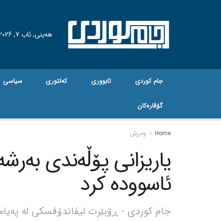
هه‌ینی, ئاب 7, 2026
جام کوردی
ئابووری
کەلتوری
سیاسی
گۆڤاره‌کان
Home
وەرزش
یاریزانی پۆڵەندی بەرش
ئاسوودە کرد
جام کوردی - ڕۆبێرت لیڤاندۆڤسکی له پەیامێک