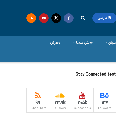
فارسی
یهان
مەڵتی میدیا
وەرزش
Stay Connected test
99
23.9k
205k
137
Subscribers
Followers
Subscribers
Followers