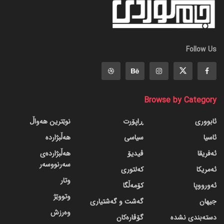
Follow Us
Browse by Category
ئابووری
ڕاپۆرت
نوێترین هەواڵ
ئاسیا
سیاسی
هەڵبژاردە
ئەفریقا
ڤیدیۆ
هەڵبژاردەی
سەرنووسەر
ئەمریکا
کەلتوری
وتار
ئەورووپا
کۆمەڵگا
وتووێژ
جیهان
گه‌شت و گه‌شتیاری
وەرزش
دسته‌بندی نشده
گۆڤاره‌کان