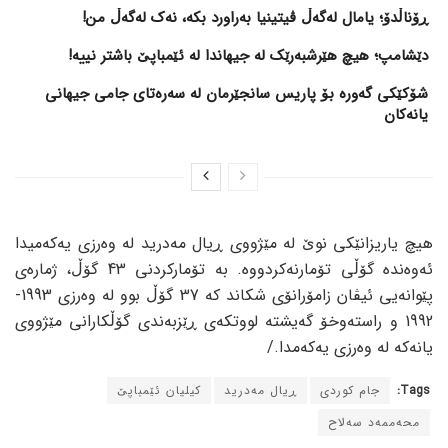
ڕۆناڵدۆ؛ یامال لەگەڵ ڤیتینیا بەراورد بکە، نەک لەگەڵ من!
دێشامپ؛ هیچ هێرشبەرێک لە جیهاندا لە ئێمباپێ باشتر نییە!
شۆکێکی گەورە بۆ پاریس سانجێرمان لە سەرەتای جامی جیهانی
یانەکان
هیچ یاریزانێکی نوێ لە مێژووی ڕیال مەدرید لە وەرزی یەکەمیدا
ئەوەندە گۆڵی تۆمارنەکردووە. بە تۆمارکردنی 43 گۆڵ، ژمارەی
پێوانەیی ئیڤان زامۆرانۆی شکاند کە 37 گۆڵ بوو لە وەرزی 1993-
1992 و راستەوخۆ گەیشتە لووتکەی ڕێزبەندی گۆڵکارانی مێژووی
یانەکە لە وەرزی یەکەمدا./
Tags:
جام کوردی
ڕیال مەدرید
کیلیان ئێمباپێ
محەممەد سەلاح