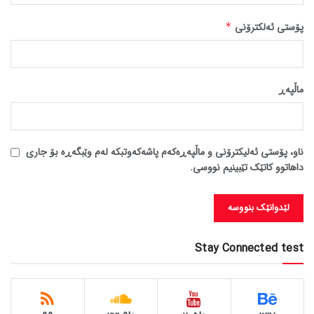
پۆستی ئەلکترۆنی
*
ماڵپه‌ڕ
ناو، پۆستی ئەلیکترۆنی و ماڵپەڕەکەم پاشەکەوتبکە لەم وێبگەڕە بۆ جاری
داهاتوو کاتێک تێبینیم نووسی.
Stay Connected test