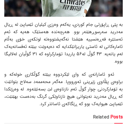
بە پێی ڕاپۆرتی جام کوردی، یەکەم وەرزی کیلیان ئێمباپێ لە ڕیال
مەدرید سەرسوڕهێنەر بوو. هەرچەندە هەستێک هەیە کە ئەم
ئەستێرە فەڕەنسییە هێشتا نەگەیشتووەتە لوتکەی خۆی بەڵام
ئامارەکانی لە ئاستی یاریزانێکدایە کە دەیەوێت ببێتە ئەفسانەیەک
لەم یانەیە: 43 گۆڵ لە56 یاریدا تۆمارکراوە کە 31 گۆڵیان لەلالیگا
بووە.
ئەو ئامارانەی کە وای لێکردووە ببێتە گۆڵکاری خولەکە و
براوەی پێڵاوی زێڕینی ئەورووپا. مەگەر محەممەد سەلاح بتوانێت
بە تۆمارکردنی چوار گۆڵ ئەم نازناوەی لێ بسەنێتەوە. لە وەرزێکدا
کە ڕیال مەدرید نەیتوانی هیچ نازناوێکی گرنگ بەدەست بهێنێت،
ئێمباپێ هیوایەک بوو کە ڕێگاکەی ئاسانتر کرد.
Related
Posts