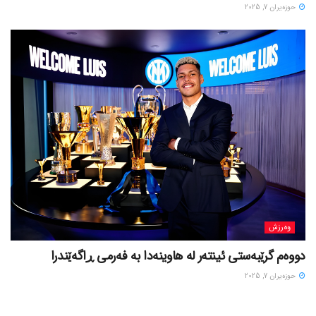
حوزه‌یران 7, 2025
وەرزش
دووەم گرێبەستی ئینتەر لە هاوینەدا بە فەرمی ڕاگەێندرا
حوزه‌یران 7, 2025