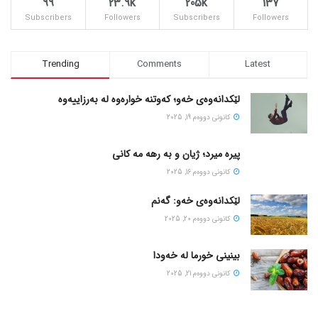
99
23.9k
205k
137
Subscribers
Followers
Subscribers
Followers
Trending
Comments
Latest
لێکدانەوەی خەو؛ کەوتنە خوارەوە لە بەرزاییەوە
كانونی دووه‌م 19, 2025
پیره میرد؛ ژیان و به رهه مه کانی
كانونی دووه‌م 16, 2025
لێکدانەوەی خەو: گەنم
كانونی دووه‌م 20, 2025
بینینی خورما لە خەودا
كانونی دووه‌م 21, 2025