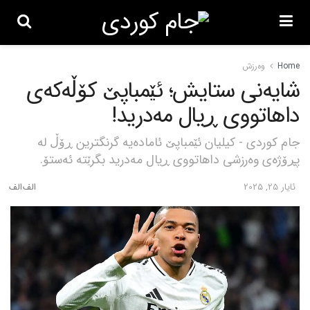
Home
وەرزش
شایەنی ستایش؛ ئێمباپێ کۆڵەکەی
داهاتووی ڕیال مەدرید!
جام کوردی - کیلیان ئێمباپێ ئامادەیە گرنگترین ڕۆڵ لە
پڕۆژەی وەرزشی داهاتووی ڕیال مەدرید بگرێتە ئەستۆ.
ئایار 25, 2025