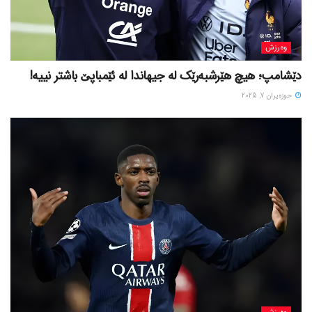
وەرزش
دێشامپ؛ هیچ هێرشبەرێک لە جیهاندا لە ئێمباپێ باشتر نییە!
حوزه‌یران 7, 2025