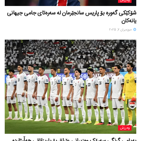
وەرزش
شۆکێکی گەورە بۆ پاریس سانجێرمان لە سەرەتای جامی جیهانی
یانەکان
حوزه‌یران 7, 2025
وەرزش
پەیامی گرنگی سەرۆک وەزیرانی عێراق بۆ یاریزانانی هەڵبژارده