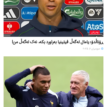
وەرزش
ڕۆناڵدۆ؛ یامال لەگەڵ ڤیتینیا بەراورد بکە، نەک لەگەڵ من!
حوزه‌یران 7, 2025