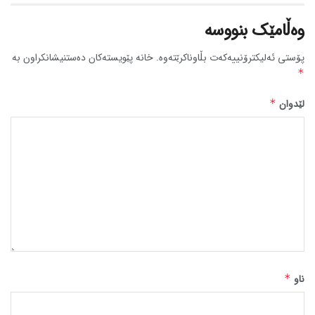
وەڵامێک بنووسە
پۆستی ئەلیکترۆنییەکەت بڵاوناکرێتەوە.
خانە پێویستەکان دەستنیشانکراون بە
*
لێدوان
*
ناو
*