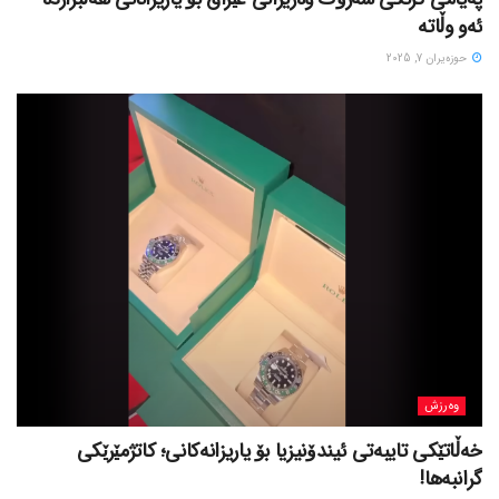
ئەو وڵاتە
حوزه‌یران 7, 2025
وەرزش
خەڵاتێکی تایبەتی ئیندۆنیزیا بۆ یاریزانەکانی؛ کاتژمێرێکی
گرانبەها!