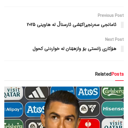
Previous Post
ئامانجی سەرنجڕاکێشی ئارسناڵ لە هاوینی 2025
Next Post
هۆکاری زانستی بۆ وازهێنان لە خواردنی کحول
Related
Posts