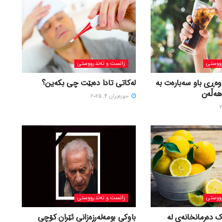
ووستی
زانست و تەندرووستی
وەڕی باو سەبارەت بە
لەکاتی تادا دەبێت چی بکەین؟
هەڵەن
حوزه‌یران 4, 2025
ووستی
زانست و تەندرووستی
ک دەرمانخانەی لە
باوکی بومەلەرزەزانی ئێران کۆچی