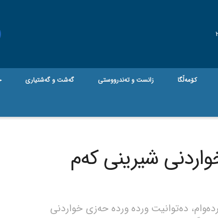
کۆمەڵگا
زانست و تەندرووستی
گه‌شت و گه‌شتیاری
ج
اردنی شیرینی کەم
دەوام، دەتوانیت وردە وردە حەزی خواردنی