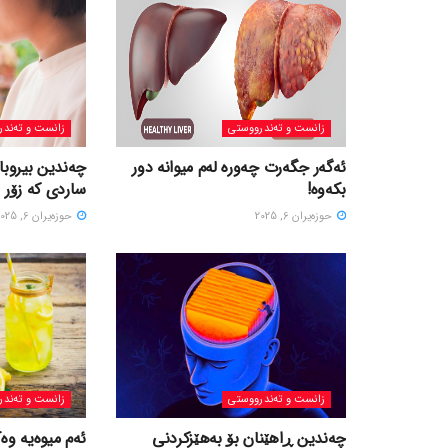
زانست و تەندرووستی
زانست و تەندر
ئەگەر جگەرت چەورە لەم میوانە دور
چەندین بیروبا
بکەوە!
ساردی کە زۆر 
حوزه‌یران 6, 2025
حوزه‌یران 6, 2025
زانست و تەندرووستی
زانست و تەندر
چەندین ڕاهێنان بۆ بەهێزکردنی
ئەم میوەیە وە