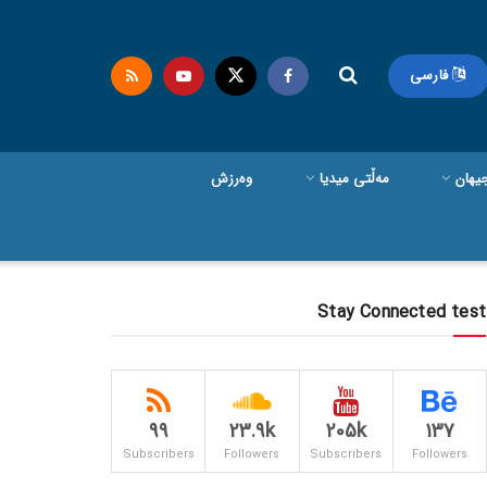
فارسی
یهان
مەڵتی میدیا
وەرزش
Stay Connected test
99
23.9k
205k
137
Subscribers
Followers
Subscribers
Followers