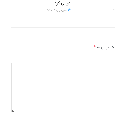
دوایی کرد
حوزه‌یران 3, 2025
شانکراون بە
*