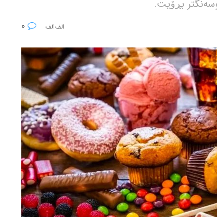
وسەنگتر بڕۆیت.
0