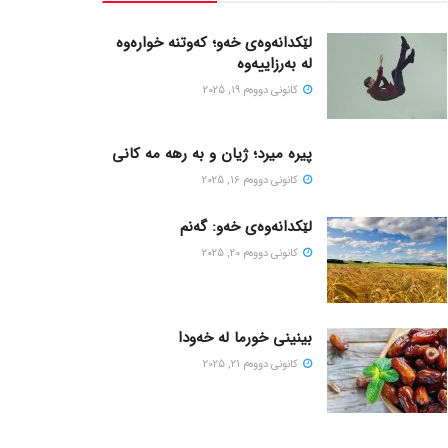
لێکدانەوەی خەو؛ کەوتنە خوارەوە
لە بەرزاییەوە
كانونی دووه‌م 19, 2025
پیره میرد؛ ژیان و به رهه مه کانی
كانونی دووه‌م 16, 2025
لێکدانەوەی خەو: گەنم
كانونی دووه‌م 20, 2025
بینینی خورما لە خەودا
كانونی دووه‌م 21, 2025