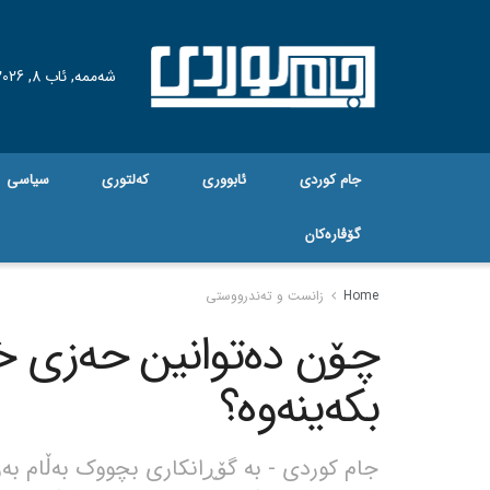
شەممە, ئاب 8, 2026
جام کوردی
ئابووری
کەلتوری
سیاسی
گۆڤاره‌کان
Home
زانست و تەندرووستی
چۆن دەتوانین حەزی خو
بکەینەوە؟
جام کوردی - بە گۆڕانکاری بچووک بەڵام بەر