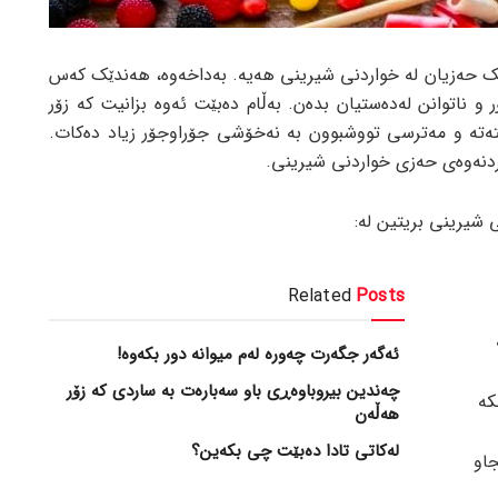
ڵک حەزیان لە خواردنی شیرینی هەیە. بەداخەوە، هەندێک کەس
و ناتوانن لەدەستیان بدەن. بەڵام دەبێت ئەوە بزانیت کە زۆر
ەتە و مەترسی تووشبوون بە نەخۆشی جۆراوجۆر زیاد دەکات.
ردنەوەی حەزی خواردنی شیرینی.
 شیرینی بریتین لە:
Related
Posts
ئەگەر جگەرت چەورە لەم میوانە دور بکەوە!
چەندین بیروباوەڕی باو سەبارەت بە ساردی کە زۆر
هەڵەن
لەکاتی تادا دەبێت چی بکەین؟