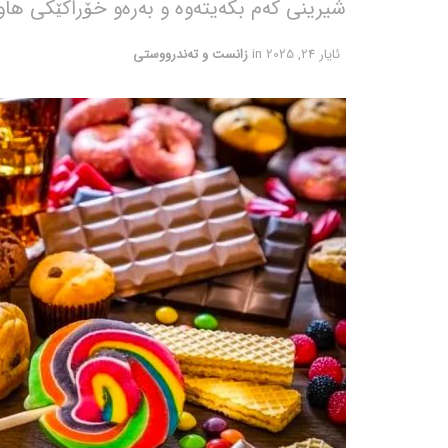
شیرینی کەم بکەیتەوە و بەرەو خۆراکێکی ها
ئایار 24, 2025
in
زانست و تەندرووستی