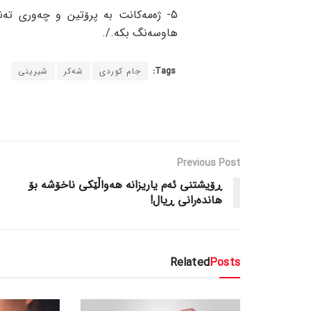
5- ژەمەکانت بە پرۆتین و چەوری تە
هاوسەنگ بکە./.
Tags:
جام کوردی
شەکر
شیرینی
Previous Post
ڕۆیشتنی ئەم یاریزانە هەواڵێکی ناخۆشە بۆ
هاندەرانی ڕیال!
Related
Posts