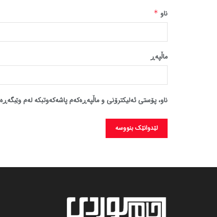
ناو
*
ماڵپه‌ڕ
ناو، پۆستی ئەلیکترۆنی و ماڵپەڕەکەم پاشەکەوتبکە لەم وێبگەڕە 