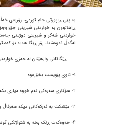
بە پێی ڕاپۆرتی جام کوردی، زۆربەی خە
ڕاهاتوون بە خواردنی شیرینی جۆراوجۆر 
خواردنی شەکر و شیرینی دوژمنی جەست
لەگەڵ ئەوەشدا، زۆر ڕێگا هەیە بۆ کەمک
ڕێگاکانی وازهێنان لە حەزی خواردنی
1- ئاوی پێویست بخۆرەوە
2- هۆکاری سەرەکی ئەم خووە دیاری بکە
3- مێشکت بە ئەرکەکانی دیکه سەرقاڵ بکە
4- خەوەکەت ڕێک بخە بە شێوازێکی گونجاو