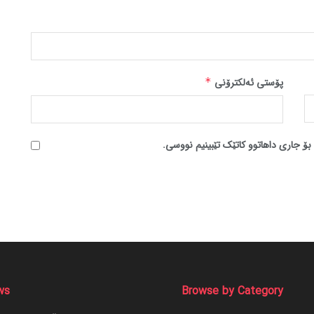
پۆستی ئەلکترۆنی
*
بۆ جاری داهاتوو کاتێک تێبینیم نووسی.
ws
Browse by Category