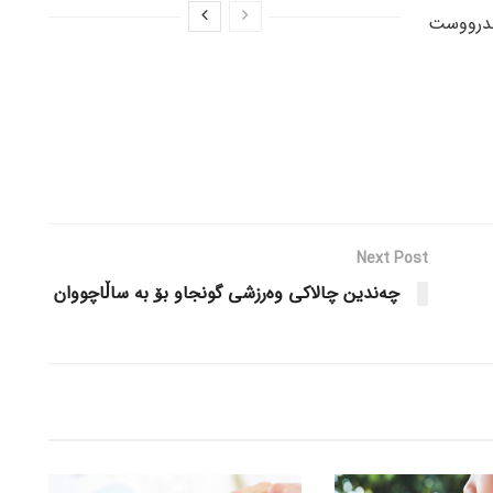
ندرووست
Next Post
چەندین چالاکی وەرزشی گونجاو بۆ به ساڵاچووان