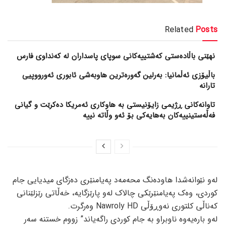
Related
Posts
نهێنی باڵادەستی کەشتییەکانی سوپای پاسداران لە کەنداوی فارس
باڵیۆزی ئەڵمانیا: بەرلین گەورەترین هاوبەشی ئابوری ئەورووپیی
تارانە
تاوانەکانی ڕژیمی زایۆنیستی بە هاوکاری ئەمریکا دەکرێت و گیانی
فەڵەستینییەکان بەهایەکی بۆ ئەو وڵاتە نییە
لەو نێوانەشدا ھاودەنگ محەمەد پەیامنێری دەزگای میدیایی جام
کوردی، وەک پەیامنێرێکی چالاک لەو پارێزگایە، خەڵاتی رێزلێنانی
کەناڵی کلتوری نەوڕۆڵی Nawroly HD وەرگرت.
لەو بارەیەوە ناوبراو بە جام کوردی راگەیاند” زووم خستنە سەر