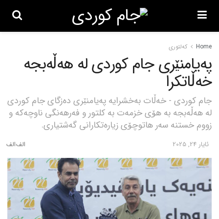
Home
کەلتوری
پەیامنێری جام کوردی لە ھەڵەبجە
خەڵاتکرا
جام کوردی - خەڵات بەخشرایە پەیامنێری دەزگای جام کوردی
لە ھەڵەبجە بە هۆی خزمەت بە کلتور و فەرھەنگی ناوچەکە و
زووم خستنە سەر ھاتوچۆی زیارەتکارانی گەشتیاری.
ئایار 24, 2025