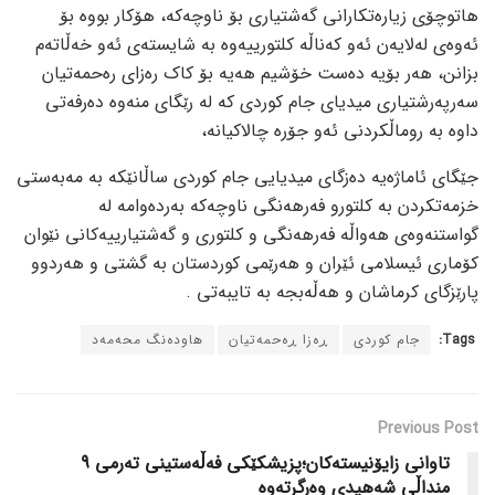
ھاتوچۆی زیارەتکارانی گەشتیاری بۆ ناوچەکە، ھۆکار بووە بۆ
ئەوەی لەلایەن ئەو کەناڵە کلتورییەوە بە شایستەی ئەو خەڵاتەم
بزانن، ھەر بۆیە دەست خۆشیم ھەیە بۆ کاک رەزای رەحمەتیان
سەرپەرشتیاری میدیای جام کوردی کە لە رێگای منەوە دەرفەتی
داوە بە روماڵکردنی ئەو جۆرە چالاکیانە،
جێگای ئاماژەیە دەزگای میدیایی جام کوردی ساڵانێکە بە مەبەستی
خزمەتکردن بە کلتورو فەرھەنگی ناوچەکە بەردەوامە لە
گواستنەوەی ھەواڵە فەرھەنگی و کلتوری و گەشتیارییەکانی نێوان
کۆماری ئیسلامی ئێران و هەرێمی کوردستان بە گشتی و ھەردوو
پارێزگای کرماشان و ھەڵەبجە بە تایبەتی .
Tags:
جام کوردی
ڕەزا ڕەحمەتیان
هاودەنگ محەمەد
Previous Post
تاوانی زایۆنیستەکان؛پزیشکێکی فەڵەستینی تەرمی 9
منداڵی شەهیدی وەرگرتەوە