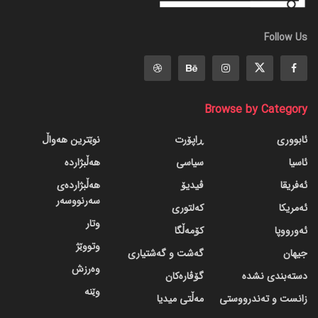
Follow Us
Browse by Category
ئابووری
ڕاپۆرت
نوێترین هەواڵ
ئاسیا
سیاسی
هەڵبژاردە
ئەفریقا
ڤیدیۆ
هەڵبژاردەی
سەرنووسەر
ئەمریکا
کەلتوری
وتار
ئەورووپا
کۆمەڵگا
وتووێژ
جیهان
گه‌شت و گه‌شتیاری
وەرزش
دسته‌بندی نشده
گۆڤاره‌کان
وێنە
زانست و تەندرووستی
مەڵتی میدیا