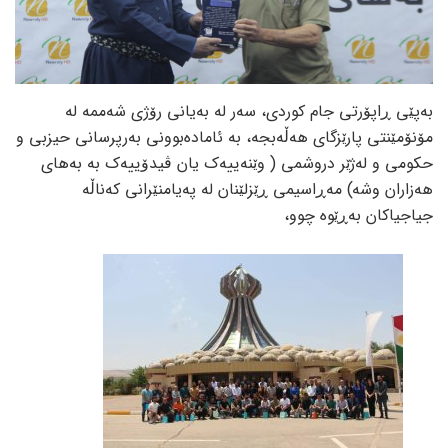
بەپێی ڕاپۆرتی جام کوردی، سەر لە بەیانی رۆژی شەممە لە
مۆنۆمێنتی پارێزگای ھەڵەبجە، بە ئامادەبوونی بەرپرسانی حیزبی و
حکومی و لەژێر دروشمی ( وێنەییەک یان ڤیدۆییەک بە بەھای
ھەزاران وشە) مەڕاسیمی ڕێزلێنان لە پەیامنێرانی کەناڵە
جیاجیاکان بەڕێوە چوو،