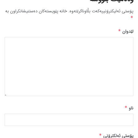
پۆستی ئەلیکترۆنییەکەت بڵاوناکرێتەوە.
خانە پێویستەکان دەستنیشانکراون بە
*
لێدوان
*
ناو
*
پۆستی ئەلکترۆنی
*