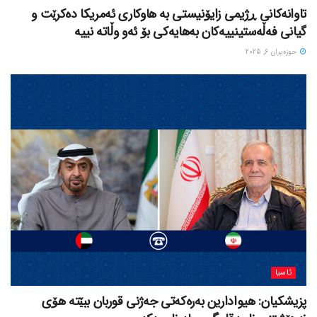
تاوانەکانی ڕژیمی زایۆنیستی بە هاوکاری ئەمریکا دەکرێت و
گیانی فەڵەستینییەکان بەهایەکی بۆ ئەو وڵاتە نییە
حوزه‌یران 6, 2025
ئاسیا
پزیشکیان: هیوادارین بەرەکەتی جەژنی قوربان ببێتە هۆی