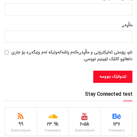
ماڵپه‌ڕ
ناو، پۆستی ئەلیکترۆنی و ماڵپەڕەکەم پاشەکەوتبکە لەم وێبگەڕە بۆ جاری
داهاتوو کاتێک تێبینیم نووسی.
Stay Connected test
99
23.9k
205k
137
Subscribers
Followers
Subscribers
Followers