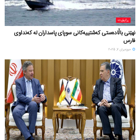
ڕاپۆرت
نهێنی باڵادەستی کەشتییەکانی سوپای پاسداران لە کەنداوی
فارس
حوزه‌یران 7, 2025