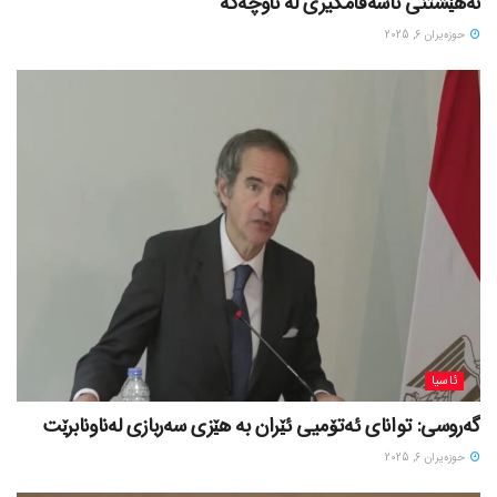
نەهێشتنی ناسەقامگیری لە ناوچەکە
حوزه‌یران 6, 2025
ئاسیا
گەروسی: توانای ئەتۆمیی ئێران بە هێزی سەربازی لەناونابرێت
حوزه‌یران 6, 2025