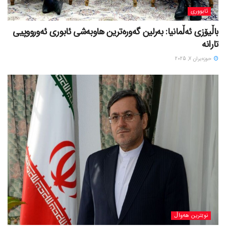
ئابووری
باڵیۆزی ئەڵمانیا: بەرلین گەورەترین هاوبەشی ئابوری ئەورووپیی
تارانە
حوزه‌یران 7, 2025
نوێترین هەواڵ