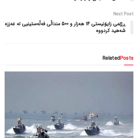
Next Post
ڕژێمی زایۆنیستی 14 هەزار و 500 منداڵی فەڵەستینیی لە غەززە
شەهید کردووە
Related
Posts