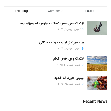
Trending
Comments
Latest
لێکدانەوەی خەو؛ کەوتنە خوارەوە لە بەرزاییەوە
كانونی دووه‌م 19, 2025
پیره میرد؛ ژیان و به رهه مه کانی
كانونی دووه‌م 16, 2025
لێکدانەوەی خەو: گەنم
كانونی دووه‌م 20, 2025
بینینی خورما لە خەودا
كانونی دووه‌م 21, 2025
Recent News