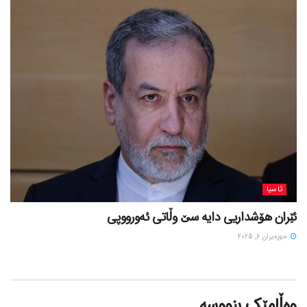
ئاسیا
ئێران هۆشداریی دایە سێ وڵاتی ئەورووپی
حوزه‌یران 6, 2025
وەڵامێک بنووسە