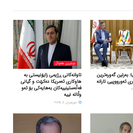
نوێترین هەواڵ
ا: بەرلین گەورەترین
تاوانەکانی ڕژیمی زایۆنیستی بە
ی ئەورووپیی تارانە
هاوکاری ئەمریکا دەکرێت و گیانی
فەڵەستینییەکان بەهایەکی بۆ ئەو
وڵاتە نییە
حوزه‌یران 6, 2025