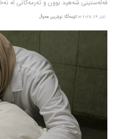
فەڵەستینی شەهید بوون و تەرمەکانی لە نەخ
ئایار 24, 2025
in
کۆمەڵگا
,
نوێترین هەواڵ