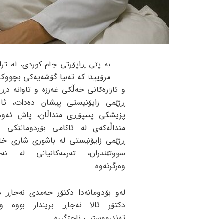
بە پێی ڕاپۆرتی جام کوردی، لە ترا
مرۆییدا کە تەنیا گۆشەیەکی بچووک
و ئازارەکانی خەڵکی غەززە و تاوانە دڕن
ڕژێمی زایۆنیستی پیشان دەدات، ئال
منداڵەکەی لە ئاکامی بۆردومانێکی ئ
ڕژێمی زایۆنیستی لە باشوری شاری خ
سووتێندران، تەرمەکانیانی لە نەخ
وەرگرتەوە.
لەو بۆدومانەدا دکتۆر حەمدی نەجاڕ 
دکتۆر ئالا نەجاڕ بریندار بووە 
تەندرووستیی ناجێگیرە.