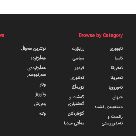
ws
Browse by Category
ئابووری
ڕاپۆرت
نوێترین هەواڵ
ئاسیا
سیاسی
هەڵبژاردە
ئەفریقا
ڤیدیۆ
هەڵبژاردەی
سەرنووسەر
ئەمریکا
کەلتوری
وتار
ئەورووپا
کۆمەڵگا
وتووێژ
جیهان
گه‌شت و
گه‌شتیاری
وەرزش
دسته‌بندی نشده
گۆڤاره‌کان
وێنە
زانست و
تەندرووستی
مەڵتی میدیا