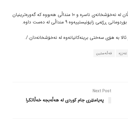
دکتۆر ئالا نەجاڕ پزیشکی پسپۆڕی منداڵان لە نەخۆشخانەی ناسرە و 10 منداڵی هەبووە کە گەورەترینیان
 ئالا بە هۆی سەختی برینەکانیانەوە لە نەخۆشخانەدان./.
غەززە
فەڵەستین
Next Post
پەیامنێری جام کوردی لە ھەڵەبجە خەڵاتکرا