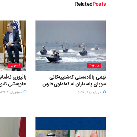
Related
Posts
ڕاپۆرت
ئابووری
نهێنی باڵادەستی کەشتییەکانی
باڵیۆزی ئەڵمانی
سوپای پاسداران لە کەنداوی فارس
هاوبەشی ئابور
حوزه‌یران 7, 2025
حوزه‌یران 7, 2025