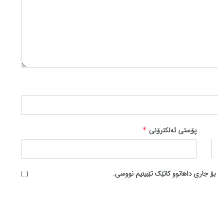
پۆستی ئەلکترۆنی
*
بۆ جاری داهاتوو کاتێک تێبینیم نووسی.