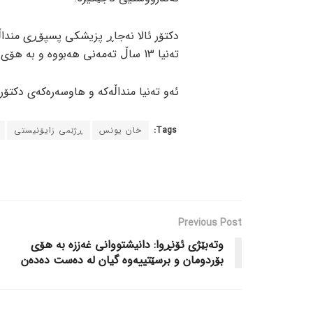
تەنیا 13 ساڵ تەمەنی هەبووە و بە هۆی بۆردومانی ڕژێمی زایۆنیستییەوە 9 منداڵی لە دەست داوە.
ئەو تەنیا منداڵەکە و هاوسەرەکەی دکتۆر
Tags:
خان یونس
ڕژێمی زایۆنیستی
Previous Post
وتەبێژی ئۆنڕوا: دانیشتووانی غەززە بە هۆی
بۆردومان و برسێتییەوە گیان لە دەست دەدەن