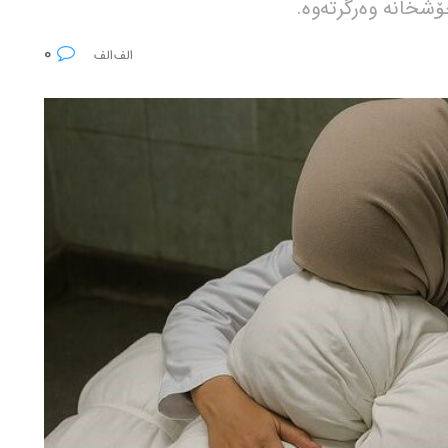
ۆشخانە وەرگرتەوە.
0