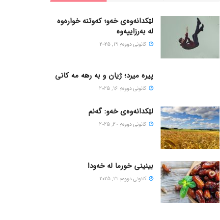
لێکدانەوەی خەو؛ کەوتنە خوارەوە
لە بەرزاییەوە
كانونی دووه‌م 19, 2025
پیره میرد؛ ژیان و به رهه مه کانی
كانونی دووه‌م 16, 2025
لێکدانەوەی خەو: گەنم
كانونی دووه‌م 20, 2025
بینینی خورما لە خەودا
كانونی دووه‌م 21, 2025