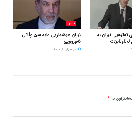
ئاسیا
 ئەتۆمیی ئێران بە
ئێران هۆشداریی دایە سێ وڵاتی
لەناونابرێت
ئەورووپی
حوزه‌یران 6, 2025
شانکراون بە
*