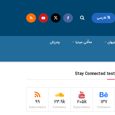
فارسی
یهان
مەڵتی میدیا
وەرزش
Stay Connected test
99
23.9k
205k
137
Subscribers
Followers
Subscribers
Followers