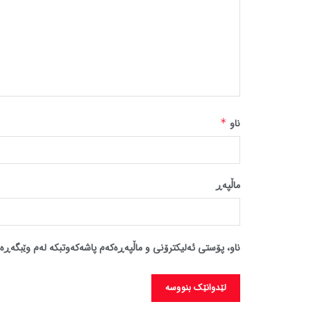
ناو
*
ماڵپه‌ڕ
ناو، پۆستی ئەلیکترۆنی و ماڵپەڕەکەم پاشەکەوتبکە لەم وێبگەڕە 