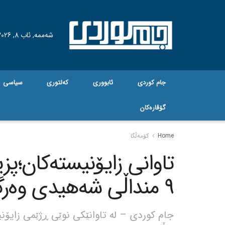
شەممە, ئاب 8, 2026
جام کوردی
ئابووری
کەلتوری
سیاسی
گۆڤاره‌کان
Home
کۆمەڵگا
تاوانی زایۆنیستەکان؛پ
9 منداڵی شەهیدی وەرگرتەوە