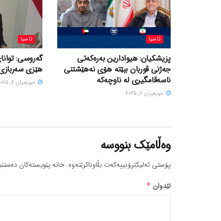
ئاسیا
ئاسیا
پزیشکیان: هیوادارین بەرەکەتی
گەروسی: توانای
جەژنی قوربان ببێتە هۆی نەهێشتنی
هێزی سەربازی 
ناسەقامگیری لە ناوچەکە
حوزه‌یران 6, 2025
حوزه‌یران 6, 2025
وەڵامێک بنووسە
پۆستی ئەلیکترۆنییەکەت بڵاوناکرێتەوە.
خانە پێویستەکان دەستنی
لێدوان
*