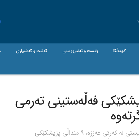
کۆمەڵگا
زانست و تەندرووستی
گه‌شت و گه‌شتیاری
ج
زیشکێکی فەڵەستینی تەرمی
جام کوردی – لە تاوانێکی نوێی ڕژێمی زایۆنیستی لە کەرتی غەززە، 9 منداڵی پزیشکێکی