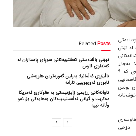
ژدیایەکی
Related
Posts
 لە ئێش
دانەکانی
نهێنی باڵادەستی کەشتییەکانی سوپای پاسداران لە
ا نەجاڕ
کەنداوی فارس
پزیشکی پسپۆڕی منداڵان، پاش ئەوەی کە 9
باڵیۆزی ئەڵمانیا: بەرلین گەورەترین هاوبەشی
اسمانیی
ئابوری ئەورووپیی تارانە
ان یونس
تاوانەکانی ڕژیمی زایۆنیستی بە هاوکاری ئەمریکا
ۆشخانە
دەکرێت و گیانی فەڵەستینییەکان بەهایەکی بۆ ئەو
وڵاتە نییە
هاوسەری
و دۆخی