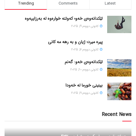
Trending
Comments
Latest
لێکدانەوەی خەو؛ کەوتنە خوارەوە لە بەرزاییەوە
كانونی دووه‌م 19, 2025
پیره میرد؛ ژیان و به رهه مه کانی
كانونی دووه‌م 16, 2025
لێکدانەوەی خەو: گەنم
كانونی دووه‌م 20, 2025
بینینی خورما لە خەودا
كانونی دووه‌م 21, 2025
Recent News