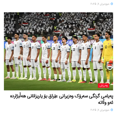
حوزه‌یران 7, 2025
وەرزش
پەیامی گرنگی سەرۆک وەزیرانی عێراق بۆ یاریزانانی هەڵبژارده
ئەو وڵاتە
حوزه‌یران 7, 2025