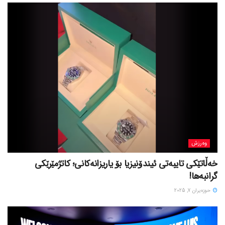
وەرزش
خەڵاتێکی تایبەتی ئیندۆنیزیا بۆ یاریزانەکانی؛ کاتژمێرێکی
گرانبەها!
حوزه‌یران 7, 2025