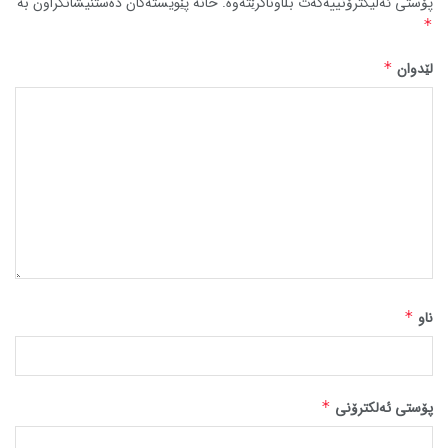
پۆستی ئەلیکترۆنییەکەت بڵاوناکرێتەوە.
خانە پێویستەکان دەستنیشانکراون بە
*
لێدوان
*
ناو
*
پۆستی ئەلکترۆنی
*