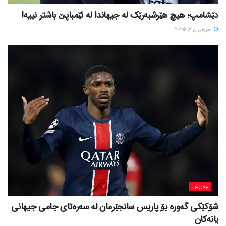
دێشامپ؛ هیچ هێرشبەرێک لە جیهاندا لە ئێمباپێ باشتر نییە!
حوزه‌یران 7, 2025
وەرزش
شۆکێکی گەورە بۆ پاریس سانجێرمان لە سەرەتای جامی جیهانی
یانەکان