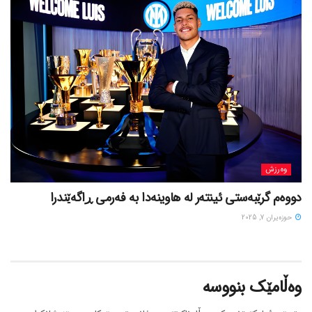
وەرزش
دووەم گرێبەستی ئینتەر لە هاوینەدا بە فەرمی ڕاگەێندرا
حوزه‌یران 7, 2025
وەڵامێک بنووسە