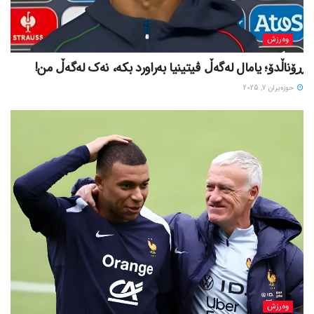
وەرزش
ڕۆناڵدۆ؛ یامال لەگەڵ ڤیتینیا بەراورد بکە، نەک لەگەڵ من!
حوزه‌یران 7, 2025
وەرزش