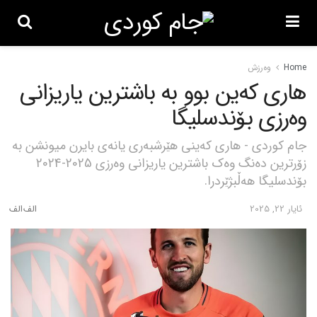
Home
وەرزش
هاری کەین بوو بە باشترین یاریزانی
وەرزی بۆندسلیگا
جام کوردی - هاری کەینی هێرشبەری یانەی بایرن میونشن بە
زۆرترین دەنگ وەک باشترین یاریزانی وەرزی 2025-2024
بۆندسلیگا هەڵبژێردرا.
ئایار 22, 2025