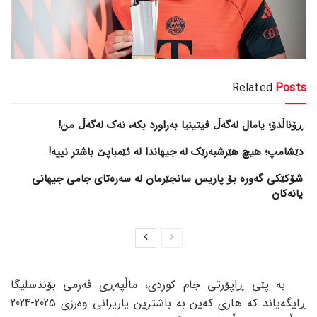
Related
Posts
ڕۆناڵدۆ؛ یامال لەگەڵ ڤیتینیا بەراورد بکە، نەک لەگەڵ من!
دێشامپ؛ هیچ هێرشبەرێک لە جیهاندا لە ئێمباپێ باشتر نییە!
شۆکێکی گەورە بۆ پاریس سانجێرمان لە سەرەتای جامی جیهانی
یانەکان
بە پێی ڕاپۆرتی جام کوردی، ماڵپەڕی فەرمی بۆندسلیگا
ڕایگەیاند کە هاری کەین بە باشترین یاریزانی وەرزی 2025-2024