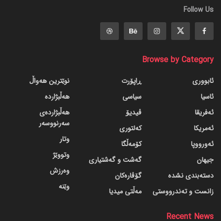
Follow Us
Browse by Category
ئابووری
ڕاپۆرت
نوێترین هەواڵ
ئاسیا
سیاسی
هەڵبژاردە
ئەفریقا
ڤیدیۆ
هەڵبژاردەی
سەرنووسەر
ئەمریکا
کەلتوری
وتار
ئەورووپا
کۆمەڵگا
وتووێژ
جیهان
گه‌شت و گه‌شتیاری
وەرزش
دسته‌بندی نشده
گۆڤاره‌کان
وێنە
زانست و تەندرووستی
مەڵتی میدیا
Recent News