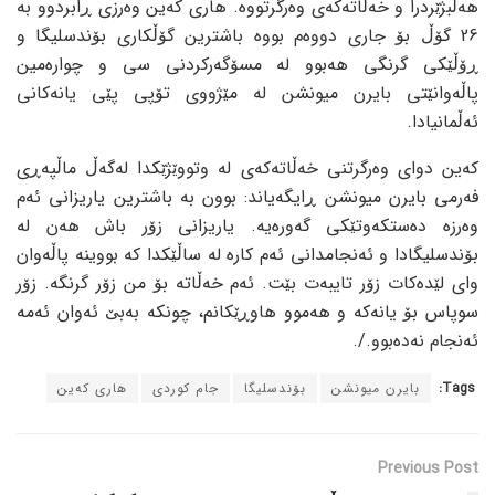
هەڵبژێردرا و خەڵاتەکەی وەرگرتووە. هاری کەین وەرزی ڕابردوو بە
26 گۆڵ بۆ جاری دووەم بووە باشترین گۆڵکاری بۆندسلیگا و
ڕۆڵێکی گرنگی هەبوو لە مسۆگەرکردنی سی و چوارەمین
پاڵەوانێتی بایرن میونشن لە مێژووی تۆپی پێی یانەکانی
ئەڵمانیادا.
کەین دوای وەرگرتنی خەڵاتەکەی لە وتووێژێکدا لەگەڵ ماڵپەڕی
فەرمی بایرن میونشن ڕایگەیاند: بوون بە باشترین یاریزانی ئەم
وەرزە دەستکەوتێکی گەورەیە. یاریزانی زۆر باش هەن لە
بۆندسلیگادا و ئەنجامدانی ئەم کارە لە ساڵێکدا کە بووینە پاڵەوان
وای لێدەکات زۆر تایبەت بێت. ئەم خەڵاتە بۆ من زۆر گرنگە. زۆر
سوپاس بۆ یانەکە و هەموو هاوڕێکانم، چونکە بەبێ ئەوان ئەمە
ئەنجام نەدەبوو./.
Tags:
بایرن میونشن
بۆندسلیگا
جام کوردی
هاری کەین
Previous Post