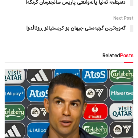
دێمبێلێ؛ تەنیا پاڵەوانێتی پاریس سانجێرمان گرنگە!
Next Post
گەورەترین گرێبەستی جیهان بۆ کریستیانۆ ڕۆناڵدۆ!
Related
Posts