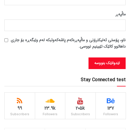
ماڵپه‌ڕ
ناو، پۆستی ئەلیکترۆنی و ماڵپەڕەکەم پاشەکەوتبکە لەم وێبگەڕە بۆ جاری
داهاتوو کاتێک تێبینیم نووسی.
Stay Connected test
99
23.9k
205k
137
Subscribers
Followers
Subscribers
Followers