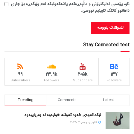
ناو، پۆستی ئەلیکترۆنی و ماڵپەڕەکەم پاشەکەوتبکە لەم وێبگەڕە بۆ جاری
داهاتوو کاتێک تێبینیم نووسی.
Stay Connected test
99
23.9k
205k
137
Subscribers
Followers
Subscribers
Followers
Trending
Comments
Latest
لێکدانەوەی خەو؛ کەوتنە خوارەوە لە بەرزاییەوە
كانونی دووه‌م 19, 2025