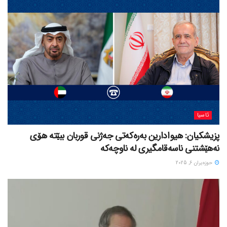
ئاسیا
پزیشکیان: هیوادارین بەرەکەتی جەژنی قوربان ببێتە هۆی
نەهێشتنی ناسەقامگیری لە ناوچەکە
حوزه‌یران 6, 2025