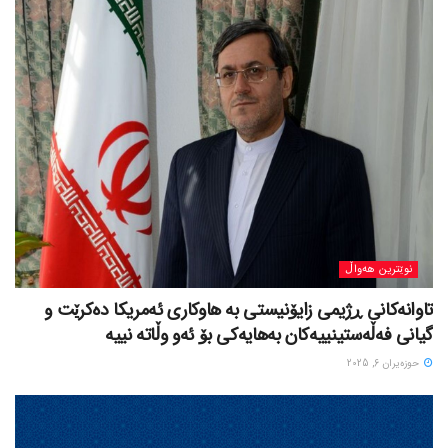
نوێترین هەواڵ
تاوانەکانی ڕژیمی زایۆنیستی بە هاوکاری ئەمریکا دەکرێت و
گیانی فەڵەستینییەکان بەهایەکی بۆ ئەو وڵاتە نییە
حوزه‌یران 6, 2025