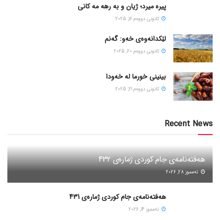
پیره میرد؛ ژیان و به رهه مه کانی
كانونی دووه‌م 16, 2025
لێکدانەوەی خەو: گەنم
كانونی دووه‌م 20, 2025
بینینی خورما لە خەودا
كانونی دووه‌م 21, 2025
Recent News
هەفتەنامەی جام کوردی ژمارەی 432
ته‌مموز 28, 2026
هەفتەنامەی جام کوردی ژمارەی 431
ته‌مموز 14, 2026