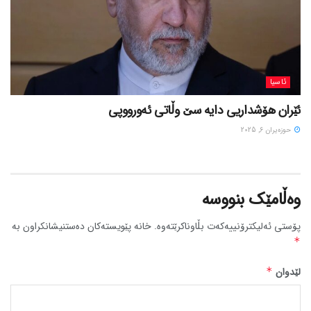
ئاسیا
ئێران هۆشداریی دایە سێ وڵاتی ئەورووپی
حوزه‌یران 6, 2025
وەڵامێک بنووسە
پۆستی ئەلیکترۆنییەکەت بڵاوناکرێتەوە.
خانە پێویستەکان دەستنیشانکراون بە
*
لێدوان
*