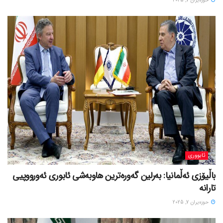
حوزه‌یران 7, 2025
ئابووری
باڵیۆزی ئەڵمانیا: بەرلین گەورەترین هاوبەشی ئابوری ئەورووپیی
تارانە
حوزه‌یران 7, 2025