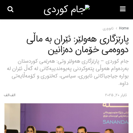
Home
ئابووری
پارێزگاری هەولێر: ئێران بە ماڵی
دووەمی خۆمان دەزانین
جام کوردی – پارێزگاری هەولێر وتی: هەرێمی کوردستان
بەردەوام هەوڵی پتەوکردنی پەیوەندییەکانی لە گەڵ ئێران لە
بوارە جیاجیاکانی ئابوری، سیاسی، کەلتوری و کۆمەڵایەتی
داوە.
ئایار 20, 2025