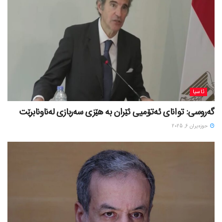
ئاسیا
گەروسی: توانای ئەتۆمیی ئێران بە هێزی سەربازی لەناونابرێت
حوزه‌یران 6, 2025