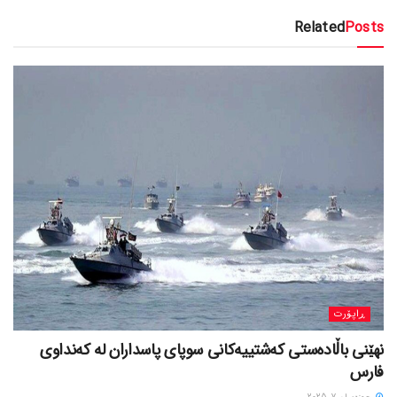
Related
Posts
ڕاپۆرت
نهێنی باڵادەستی کەشتییەکانی سوپای پاسداران لە کەنداوی
فارس