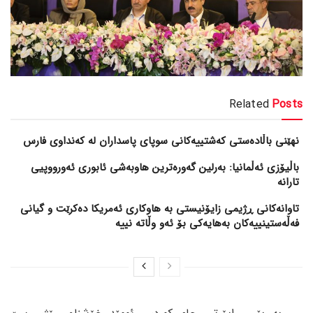
Related
Posts
نهێنی باڵادەستی کەشتییەکانی سوپای پاسداران لە کەنداوی فارس
باڵیۆزی ئەڵمانیا: بەرلین گەورەترین هاوبەشی ئابوری ئەورووپیی
تارانە
تاوانەکانی ڕژیمی زایۆنیستی بە هاوکاری ئەمریکا دەکرێت و گیانی
فەڵەستینییەکان بەهایەکی بۆ ئەو وڵاتە نییە