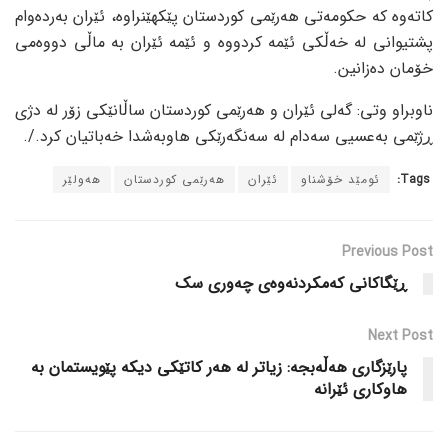
کاتەوە کە حکومەتی هەرێمی کوردستان پێکهێنراوە، ئێران بەردەوام
پشتیوانی لە خەڵکی ئێمە کردووە و ئێمە ئێران بە ماڵی دووەمی
خۆمان دەزانین.
ناوبراو وتی: گەلی ئێران و هەرێمی کوردستان ساڵانێکی زۆر لە دژی
ڕژێمی بەعسیی سەدام لە سەنگەرێکی هاوبەشدا خەباتیان کرد./.
Tags:
ئومێد خۆشناو
ئێران
هەرێمی کوردستان
هەولێر
Previous Post
ڕێگاکانی کەمکردنەوەی چەوری سک
Next Post
پارێزگاری هەڵەبجە: زیاتر لە هەر کاتێکی دیکە پێویستمان بە
هاوکاری ئێرانە