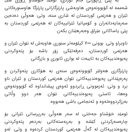
بە پێی ڕاپۆرتی جام کوردی، ئومێد خۆشناو ڕۆژی سێ
شەممە لە کۆبوونەوەی هاوبەشی پارێزگارانی پارێزگا هاوسنورەکانی
ئێران و هەرێمی کوردستان لە شاری سنە، وتی: هەوڵی دەدەین
سەرمایەدانەران و کۆمپانیا ئێرانییەکان لە هەرێمی کوردستان بە
پێی یاساکانی عێراق وەبەرهێنان بکەن.
ناوبراو وتی: بوونی 700 کیلۆمەتر سنوری هاوبەش لە نێوان ئێران و
هەرێمی کوردستان، دەرفەتێکی زۆر باشە بۆ پتەوکردنی
پەیوەندییەکان بە تایبەت لە بواری ئابوری و بازرگانی.
پارێزگاری هەولێر کۆبوونەوەی سنەی بە هۆکاری پتەوکردن و
پەرەپێدانی پەیوەندییەکانی نێوان هەرێمی کوردستان و ئێران ناو
برد و وتی: ئەزموونی ڕابردوو ئەوەی پیشانداوە کە کۆبوونەوەی
وەها، ئاستی پەیوەندییەکانی نێوان هەر دوو وڵاتی
بەرزکردووەتەوە و ئەنجامی باشی هەبووە.
ئومێد خۆشناو جەختی لە سەر هەوڵی بەرپرسانی ئێرانی بۆ
چارەسەرکردنی کێشە و بەربەستەکانی بەردەم پتەوکردنی
پەیوەندییەکان لە گەڵ هەرێمی کوردستان کردەوە و وتی: لەو