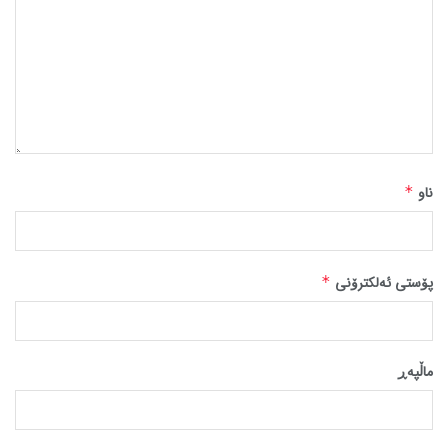
ناو
*
پۆستی ئەلکترۆنی
*
ماڵپه‌ڕ