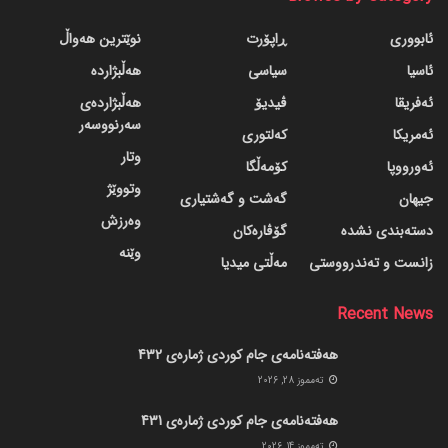
ئابووری
ڕاپۆرت
نوێترین هەواڵ
ئاسیا
سیاسی
هەڵبژاردە
ئەفریقا
ڤیدیۆ
هەڵبژاردەی
سەرنووسەر
ئەمریکا
کەلتوری
وتار
ئەورووپا
کۆمەڵگا
وتووێژ
جیهان
گه‌شت و گه‌شتیاری
وەرزش
دسته‌بندی نشده
گۆڤاره‌کان
وێنە
زانست و تەندرووستی
مەڵتی میدیا
Recent News
هەفتەنامەی جام کوردی ژمارەی 432
ته‌مموز 28, 2026
هەفتەنامەی جام کوردی ژمارەی 431
ته‌مموز 14, 2026