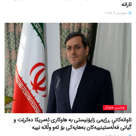
تارانە
حوزه‌یران 7, 2025
نوێترین هەواڵ
تاوانەکانی ڕژیمی زایۆنیستی بە هاوکاری ئەمریکا دەکرێت و
گیانی فەڵەستینییەکان بەهایەکی بۆ ئەو وڵاتە نییە