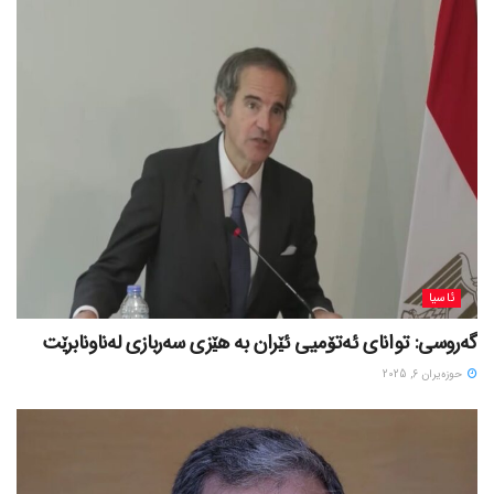
ئاسیا
گەروسی: توانای ئەتۆمیی ئێران بە هێزی سەربازی لەناونابرێت
حوزه‌یران 6, 2025