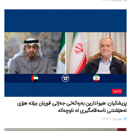
حوزه‌یران 6, 2025
ئاسیا
پزیشکیان: هیوادارین بەرەکەتی جەژنی قوربان ببێتە هۆی
نەهێشتنی ناسەقامگیری لە ناوچەکە
حوزه‌یران 6, 2025