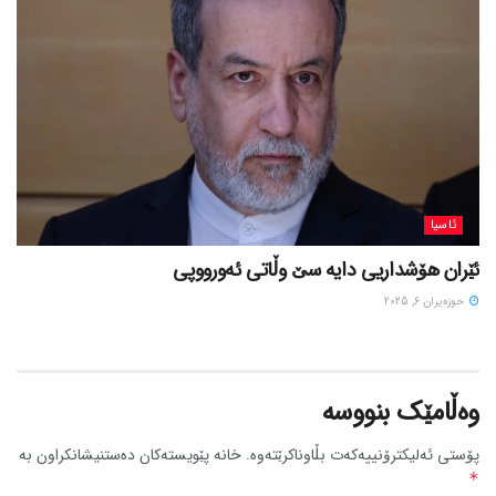
ئاسیا
ئێران هۆشداریی دایە سێ وڵاتی ئەورووپی
حوزه‌یران 6, 2025
وەڵامێک بنووسە
پۆستی ئەلیکترۆنییەکەت بڵاوناکرێتەوە.
خانە پێویستەکان دەستنیشانکراون بە
*