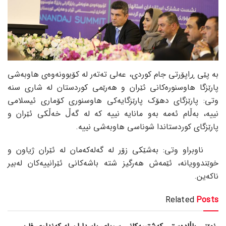
بە پێی ڕاپۆرتی جام کوردی، عەلی تەتەر لە کۆبوونەوەی هاوبەشی
پارێزگا هاوسنورەکانی ئێران و هەرێمی کوردستان لە شاری سنە
وتی: پارێزگای دهۆک پارێزگایەکی هاوسنوری کۆماری ئیسلامی
نییە، بەڵام ئەمە بەو مانایە نییە کە لە گەڵ خەڵکی ئێران و
پارێزگای کوردستاندا شوناسی هاوبەشی نییە.
ناوبراو وتی: بەشێکی زۆر لە گەلەکەمان لە ئێران ژیاون و
خوێندوویانە، ئێمەش هەرگیز شتە باشەکانی ئێرانییەکان لەبیر
ناکەین.
Related
Posts