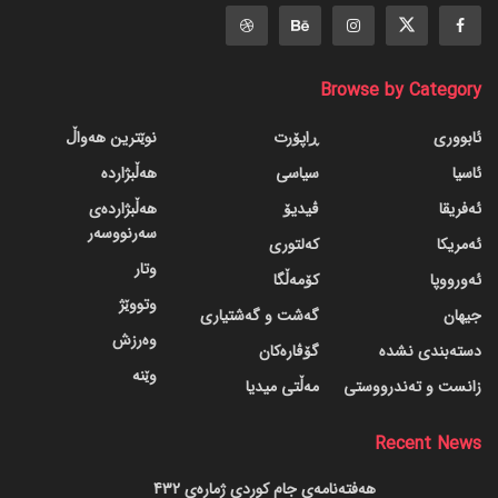
Browse by Category
ئابووری
ڕاپۆرت
نوێترین هەواڵ
ئاسیا
سیاسی
هەڵبژاردە
ئەفریقا
ڤیدیۆ
هەڵبژاردەی
سەرنووسەر
ئەمریکا
کەلتوری
وتار
ئەورووپا
کۆمەڵگا
وتووێژ
جیهان
گه‌شت و گه‌شتیاری
وەرزش
دسته‌بندی نشده
گۆڤاره‌کان
وێنە
زانست و تەندرووستی
مەڵتی میدیا
Recent News
هەفتەنامەی جام کوردی ژمارەی 432