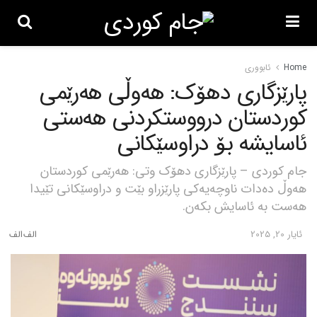
Home
ئابووری
پارێزگاری دهۆک: هەوڵی هەرێمی
کوردستان درووستکردنی هەستی
ئاسایشە بۆ دراوسێکانی
جام کوردی – پارێزگاری دهۆک وتی: هەرێمی کوردستان
هەوڵ دەدات ناوچەیەکی پارێزراو بێت و دراوسێکانی تێیدا
هەست بە ئاسایش بکەن.
ئایار 20, 2025