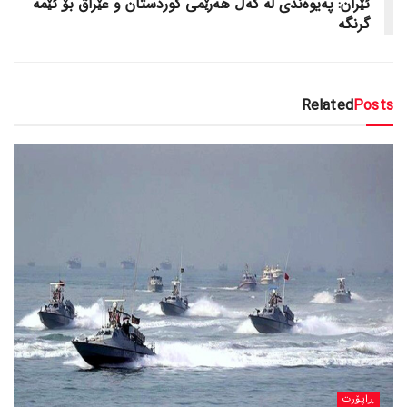
ئێران: پەیوەندی لە گەڵ هەرێمی کوردستان و عێراق بۆ ئێمە
گرنگە
Related
Posts
ڕاپۆرت