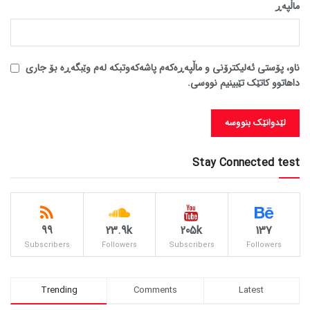
ماڵپه‌ڕ
ناو، پۆستی ئەلیکترۆنی و ماڵپەڕەکەم پاشەکەوتبکە لەم وێبگەڕە بۆ جاری
داهاتوو کاتێک تێبینیم نووسی.
Stay Connected test
99
23.9k
205k
137
Subscribers
Followers
Subscribers
Followers
Trending
Comments
Latest