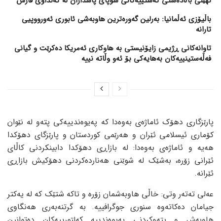
نهێنی باڵادەستی کەشتییەکانی سوپای پاسداران لە کەنداوی فارس
باڵیۆزی ئەڵمانیا: بەرلین گەورەترین هاوبەشی ئابوری ئەورووپیی
تارانە
تاوانەکانی ڕژیمی زایۆنیستی بە هاوکاری ئەمریکا دەکرێت و گیانی
فەڵەستینییەکان بەهایەکی بۆ ئەو وڵاتە نییە
پارێزگاری دهۆک ئاماژەی بەوەدا کە پەیوەندییەکی پتەو لە نێوان
کۆماری ئیسلامی ئێران و هەرێمی کوردستان و پارێزگای دهۆکدا
هەیە و ئاماژەی بەوەدا: لە بازاڕی دهۆکدا دابینکردنی کاڵای
ئێرانی زۆرە، بەشێک لە شوێنی هەناردەکردنی دهۆکیش بازاڕی
ئێرانە.
عەلی تەتەر وتی: خاڵی هاوبەشمان زۆرە و تاکە شتێک کە لە یەکتر
جیامان دەکاتەوە سنوری جوگرافییە. بە گرتنەبەری هەنگاوی
هاوبەش و پتەوکردنی پەیوەندییە کەلتورییەکان دەتوانین