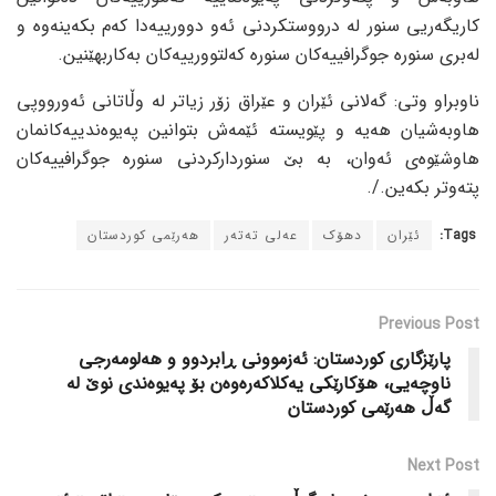
کاریگەریی سنور لە درووستکردنی ئەو دوورییەدا کەم بکەینەوە و
لەبری سنورە جوگرافییەکان سنورە کەلتوورییەکان بەکاربهێنین.
ناوبراو وتی: گەلانی ئێران و عێراق زۆر زیاتر لە وڵاتانی ئەورووپی
هاوبەشیان هەیە و پێویستە ئێمەش بتوانین پەیوەندییەکانمان
هاوشێوەی ئەوان، بە بێ سنوردارکردنی سنورە جوگرافییەکان
پتەوتر بکەین./.
Tags:
ئێران
دهۆک
عەلی تەتەر
هەرێمی کوردستان
Previous Post
پارێزگاری کوردستان: ئەزموونی ڕابردوو و هەلومەرجی
ناوچەیی، هۆکارێکی یەکلاکەرەوەن بۆ پەیوەندی نوێ لە
گەڵ هەرێمی کوردستان
Next Post