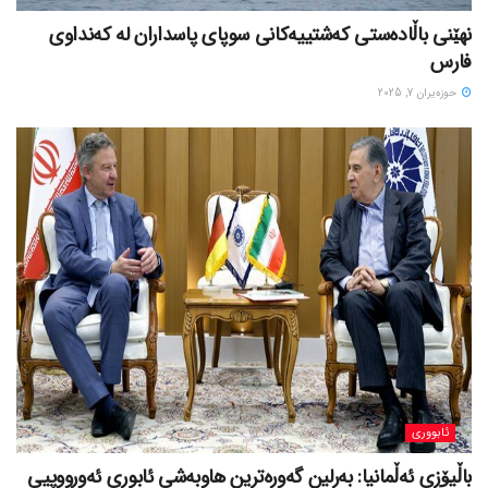
نهێنی باڵادەستی کەشتییەکانی سوپای پاسداران لە کەنداوی
فارس
حوزه‌یران 7, 2025
ئابووری
باڵیۆزی ئەڵمانیا: بەرلین گەورەترین هاوبەشی ئابوری ئەورووپیی