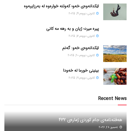
لێکدانەوەی خەو؛ کەوتنە خوارەوە لە بەرزاییەوە
كانونی دووه‌م 19, 2025
پیره میرد؛ ژیان و به رهه مه کانی
كانونی دووه‌م 16, 2025
لێکدانەوەی خەو: گەنم
كانونی دووه‌م 20, 2025
بینینی خورما لە خەودا
كانونی دووه‌م 21, 2025
Recent News
هەفتەنامەی جام کوردی ژمارەی 432
ته‌مموز 28, 2026