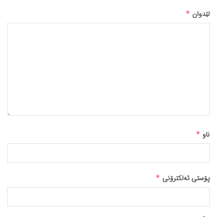
لێدوان
*
ناو
*
پۆستی ئەلکترۆنی
*