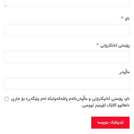
ناو
*
پۆستی ئەلکترۆنی
*
ماڵپه‌ڕ
ناو، پۆستی ئەلیکترۆنی و ماڵپەڕەکەم پاشەکەوتبکە لەم وێبگەڕە بۆ جاری
داهاتوو کاتێک تێبینیم نووسی.