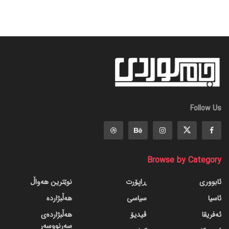
Follow Us
Browse by Category
ئابووری
ڕاپۆرت
نوێترین هەواڵ
ئاسیا
سیاسی
هەڵبژاردە
ئەفریقا
ڤیدیۆ
هەڵبژاردەی
سەرنووسەر