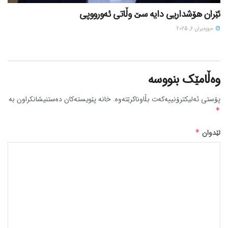
ئێران هۆشداریی دایە سێ وڵاتی ئەورووپی
حوزه‌یران 6, 2025
وەڵامێک بنووسە
پۆستی ئەلیکترۆنییەکەت بڵاوناکرێتەوە.
خانە پێویستەکان دەستنیشانکراون بە
*
لێدوان
*