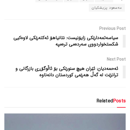
مەسعود پزیشکیان
Previous Post
سیاسەتمەدارێکی زایۆنیست: نتانیاهۆ ئەکتەرێکی لاوەکیی
شکستخواردووی سەردەمی ترەمپە
Next Post
ئەحمەدیان: ئێران هیچ سنورێکی بۆ ئاڵوگۆڕی بازرگانی و
ترانزێت لە گەڵ هەرێمی کوردستان دانەناوە
Related
Posts