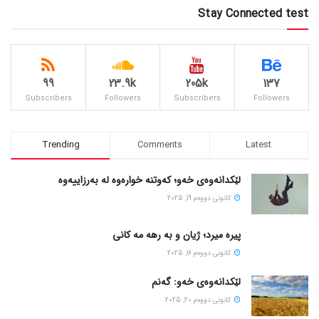
Stay Connected test
99
23.9k
205k
137
Subscribers
Followers
Subscribers
Followers
Trending
Comments
Latest
لێکدانەوەی خەو؛ کەوتنە خوارەوە لە بەرزاییەوە
كانونی دووه‌م 19, 2025
پیره میرد؛ ژیان و به رهه مه کانی
كانونی دووه‌م 16, 2025
لێکدانەوەی خەو: گەنم
كانونی دووه‌م 20, 2025