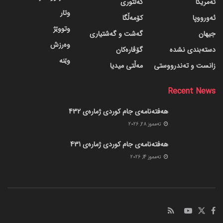
ئەمریکا
کەلتوری
وتار
ئەورووپا
کۆمەڵگا
وتووێژ
جیهان
گه‌شت و گه‌شتیاری
وەرزش
دسته‌بندی نشده
گۆڤاره‌کان
وێنە
زانست و تەندرووستی
مەڵتی میدیا
Recent News
هەفتەنامەی جام کوردی ژمارەی 432
ته‌مموز 28, 2026
هەفتەنامەی جام کوردی ژمارەی 431
ته‌مموز 14, 2026