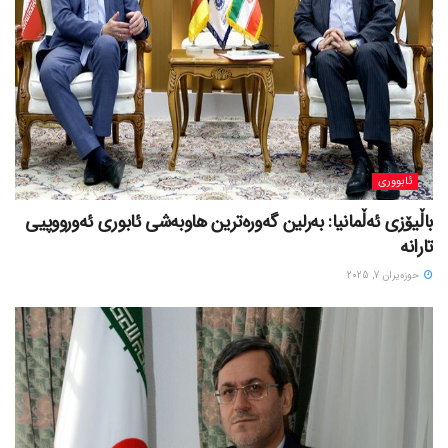
ئابووری
باڵیۆزی ئەڵمانیا: بەرلین گەورەترین هاوبەشی ئابوری ئەورووپیی
تارانە
حوزه‌یران 7, 2025