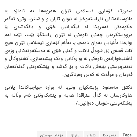
سەرۆک کۆماری ئیسلامی ئێران هەروەها بە ئاماژە بە
دانوستانەکانی ناڕاستەوخۆ لە نێوان تاران و واشنتن، وتی: ئەگەر
حکومەتی ئەمریکا لە نیگەرانیی خۆی و بانگەشەی بۆ
درووستکردنی چەکی ناوەکی لە ئێران ڕاستگۆ بێت، ئێمە لەم
بوارەدا دڵنیایی بەوان دەدەین، بەڵام کۆماری ئیسلامی ئێران هیچ
کات قسەی زۆر قبووڵ ناکات و گەلی خۆی لە دەسکەوتەکانی وزەی
ئاشتیخوازانەی ناوەکی لە بوارەکانی وەک پیشەسازی، کشتووکاڵ و
تەندرووستی بێبەش ناکات و بۆ گەشە و پێشکەوتنی گەلەکەمان
فەرمان و موڵەت لە کەس وەرناگرین.
دکتۆر مەسعود پزیشکیان وتی: لە بوارە جیاجیاکاندا پلانی
هاوکاریمان لە گەڵ عێراقدا هەیە و پێشکەوتنی ئەم وڵاتە بە
پێشکەوتنی خۆمان دەزانین./.
Tags:
ئەمریکا
ئێران
عێراق
فۆئاد حوسێن