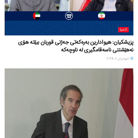
ئاسیا
پزیشکیان: هیوادارین بەرەکەتی جەژنی قوربان ببێتە هۆی
نەهێشتنی ناسەقامگیری لە ناوچەکە
حوزه‌یران 6, 2025