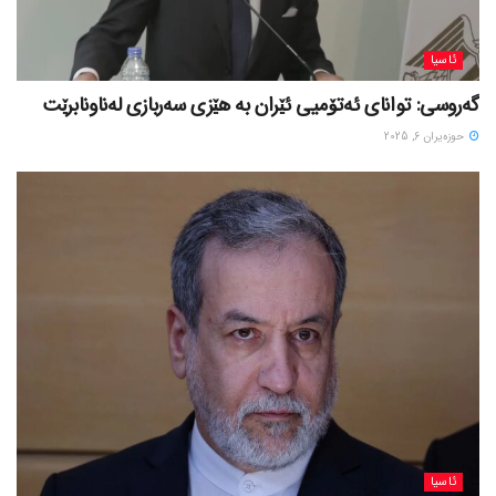
ئاسیا
گەروسی: توانای ئەتۆمیی ئێران بە هێزی سەربازی لەناونابرێت
حوزه‌یران 6, 2025
ئاسیا