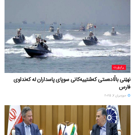
ڕاپۆرت
نهێنی باڵادەستی کەشتییەکانی سوپای پاسداران لە کەنداوی
فارس
حوزه‌یران 7, 2025