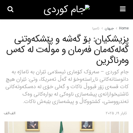
Home
جیهان
ئاسیا
پزیشکیان: بۆ گەشە و پێشکەوتنی
گەلەکەمان فەرمان و موڵەت لە کەس
وەرناگرین
جام کوردی – سەرۆک کۆماری ئیسلامی ئێران بە ئاماژە بە
دانوستانەکانی ناڕاستەوخۆ لە گەڵ ئەمریکا، وتی: ئێران هیچ
کات قسەی زۆر قبووڵ ناکات و گەلی خۆی لە دەسکەوتەکانی
ئاشتیخوازانەی پیشەسازی ناوەکی لە بوارەکانی وەک
تەندرووستی، کشتووکاڵ و پیشەسازی بێبەش ناکات.
ئایار 19, 2025