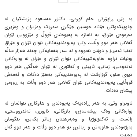
بە پێی ڕاپۆرتی جام کوردی، دکتۆر مەسعود پزیشکیان لە
چاوپێکەوتنی فۆئاد حوسێن جێگری سەرۆک وەزیران و وەزیری
دەرەوەی عێراق، بە ئاماژە بە پەیوەندی قووڵ و مێژوویی نێوان
گەلانی هەر دوو وڵات، وتی: پەیوەندییەکانی نێوان ئێران و عێراق
تەنیا ئەمڕۆ و دوێنێ نەبووە و لە سەر بنەمایەکی چەند هەزار ساڵە
بونیات نراوە. هاوبەشییەکانی نێوان ئێران و عێراق لە بوارەکانی
نەتەوەیی، زمانی، ئایینی و کەلتوری لە نێوان خەڵکی هەر دوو
دیوی سنور، گوزارشت لە پەیوەندییەکی بەهێز دەکات و ئەمەش
قووڵایی پەیوەندییەکانی نێوان گەلانی هەر دوو وڵات بە ڕوونی
پیشان دەدات.
ناوبراو وتی: بە هەر ڕادەیەک پەیوەندی و هاوکاری نێوانمان لە
بوارەکانی وەک پیشەسازی، بازرگانی، ئابوری، تەندرووستی،
زانست و تەکنۆلۆژیا و وەبەرهێنان زیاتر بکەین، بێگومان
بەرژەوەندی هاوبەش و زیاتری بۆ هەر دوو وڵات و هەر دوو گەل
دەبێت.