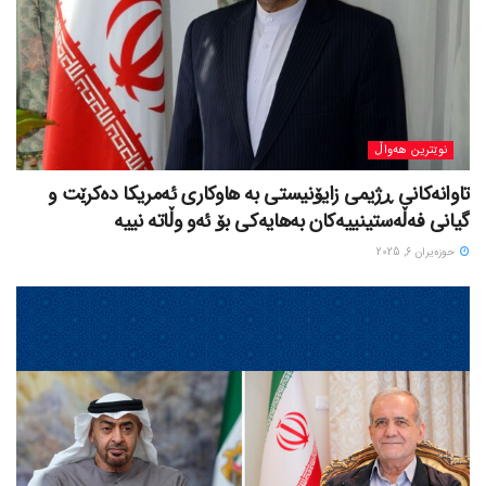
نوێترین هەواڵ
تاوانەکانی ڕژیمی زایۆنیستی بە هاوکاری ئەمریکا دەکرێت و
گیانی فەڵەستینییەکان بەهایەکی بۆ ئەو وڵاتە نییە
حوزه‌یران 6, 2025