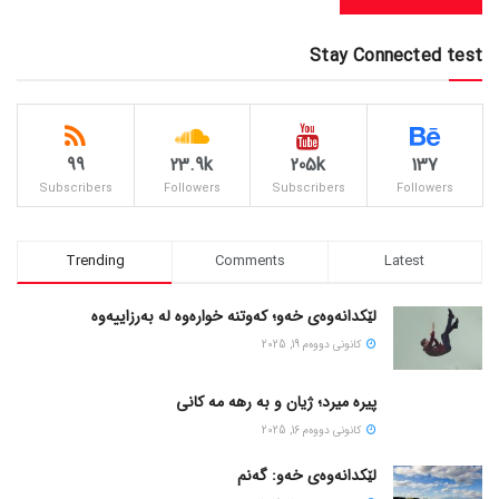
Stay Connected test
99
23.9k
205k
137
Subscribers
Followers
Subscribers
Followers
Trending
Comments
Latest
لێکدانەوەی خەو؛ کەوتنە خوارەوە لە بەرزاییەوە
كانونی دووه‌م 19, 2025
پیره میرد؛ ژیان و به رهه مه کانی
كانونی دووه‌م 16, 2025
لێکدانەوەی خەو: گەنم