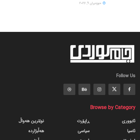
حوزه‌یران 9, 2026
Follow Us
Browse by Category
ئابووری
ڕاپۆرت
نوێترین هەواڵ
ئاسیا
سیاسی
هەڵبژاردە