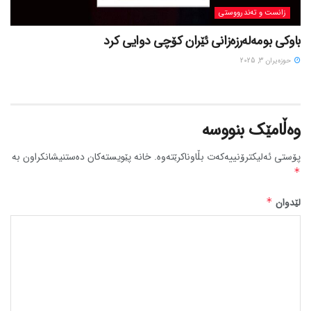
زانست و تەندرووستی
باوکی بومەلەرزەزانی ئێران کۆچی دوایی کرد
حوزه‌یران 3, 2025
وەڵامێک بنووسە
پۆستی ئەلیکترۆنییەکەت بڵاوناکرێتەوە.
خانە پێویستەکان دەستنیشانکراون بە
*
لێدوان
*