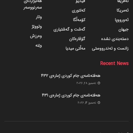
ئەفریقا
ڤیدیۆ
هەڵبژاردەی
سەرنووسەر
ئەمریکا
کەلتوری
وتار
ئەورووپا
کۆمەڵگا
وتووێژ
جیهان
گه‌شت و گه‌شتیاری
وەرزش
دسته‌بندی نشده
گۆڤاره‌کان
وێنە
زانست و تەندرووستی
مەڵتی میدیا
Recent News
هەفتەنامەی جام کوردی ژمارەی 432
ته‌مموز 28, 2026
هەفتەنامەی جام کوردی ژمارەی 431
ته‌مموز 14, 2026