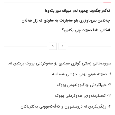
ئەگەر جگەرت چەورە لەم میوانە دور بکەوە!
چەندین بیروباوەڕی باو سەبارەت بە ساردی کە زۆر هەڵەن
لەکاتی تادا دەبێت چی بکەین؟
سوودەکانی زەیتی گوێزی هیندی بۆ هەوکردنی پووک بریتین له:
1- دەبێتە هۆی بۆنی خۆشی هەناسە
2- خێراکردنی چاکبوونەوەی پووک
3- کەمکردنەوەی هەوکردنی پووک
4- ڕێگریکردن لە دروستبوون و کەڵەکەبوونی بەکتریاکان.