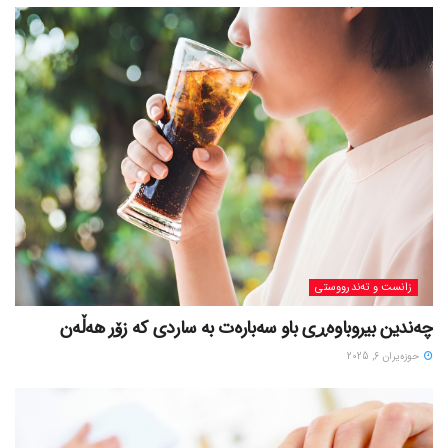
زانست و تەندرووستی
چەندین بیروباوەڕی باو سەبارەت بە ساردی کە زۆر هەڵەن
حوزه‌یران 6, 2025