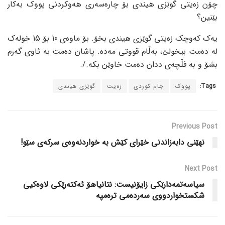
چۆن زەیتی گوێزی هیندی بۆ چارەسەری هەوکردنی پووک بەکار
بێنین؟
یەک کەوچک زەیتی گوێزی هیندی بخۆ. بۆ ماوەی 10 بۆ 15 خولەک
لە دەمت بیخولێ، بەڵام قووتی مەدە. پاشان دەمت بە ئاوی گەرم
بشۆ و بە فڵچەی ددان دەمت خاوێن بکە./.
Tags:
پووک
جام کوردی
زەیت
گوێزی هیندی
Previous Post
نهێنی دابەزاندنی خێرای کێش بە خواردنەوەی سرکەی سێو!
Next Post
سیاسەتمەدارێکی زایۆنیست: نتانیاهۆ ئەکتەرێکی لاوەکیی
شکستخواردووی سەردەمی ترەمپە