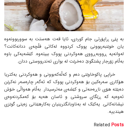
بە پێی ڕاپۆرتی جام کوردی، ئایا قەت هەستت بە سووربوونەوە
یان خوێنبەربوونی پووک کردووە لەکاتی فڵچەی ددانەکانت؟
لەوانەیە ڕووبەڕووی هەوکردنی پووک ببیتەوە. کێشەیەکی باوە
بەڵام زۆرجار پشتگوێ دەخرێت لە بواری تەندرووستی ددان.
خراپی پاکوخاوێنی دەم و کەڵەکەبوونی و هەوکردنی بەکتریا
هۆکاری سەرەکین بۆ هەوکردنی پووک کە ئەگەر چارەسەر نەکرێن
دەبێتە هۆی ناڕەحەتی و کێشەی مەترسیدار. بەڵام هەواڵی خۆش
ئەوەیە کە ڕێگای سروشتی و ئاسان هەیە بۆ کەمکردنەوەی
نیشانەکانی. یەکێک لە بەناوبانگترینیان بەکارهێنانی زەیتی گوێزی
هیندییە.
Related
Posts