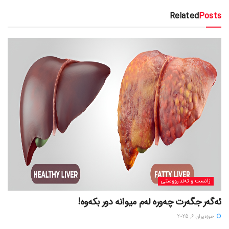
Related
Posts
زانست و تەندرووستی
ئەگەر جگەرت چەورە لەم میوانە دور بکەوە!
حوزه‌یران 6, 2025