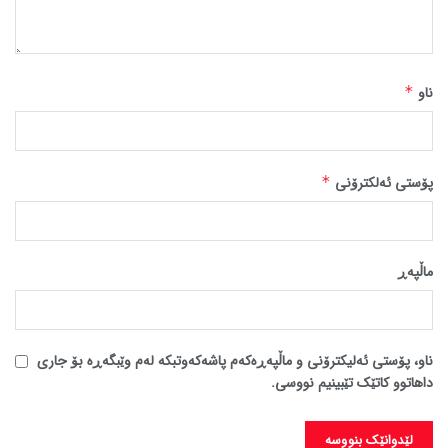
ناو
*
پۆستی ئەلکترۆنی
*
ماڵپه‌ڕ
ناو، پۆستی ئەلیکترۆنی و ماڵپەڕەکەم پاشەکەوتبکە لەم وێبگەڕە بۆ جاری
داهاتوو کاتێک تێبینیم نووسی.