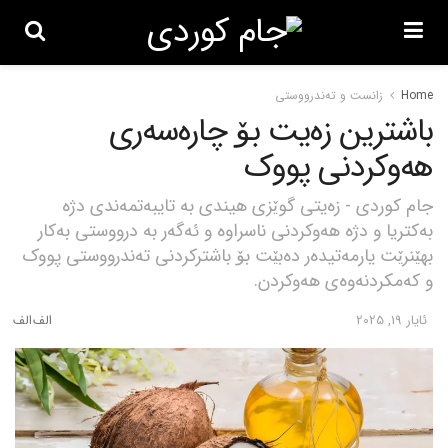
Home
زانست و تەندرووستی
باشترین زەیت بۆ چارەسەری
هەوکردنی پووک
جام کوردی - زەیتی گوێزی هیندی بە تایبەتمەندی دژە
بەکتریا و دژە هەوکردنی ناسراوە و ئەگەر بە درووستی بەکار
بهێنرێت یارمەتیدەر دەبێت بۆ باشترکردنی تەندرووستی پووک
و کەمکردنەوەی هەوکردن.
ئایار 19, 2025