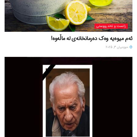
زانست و تەندرووستی
ئەم میوەیە وەک دەرمانخانەی لە ماڵەوە!
حوزه‌یران 3, 2025