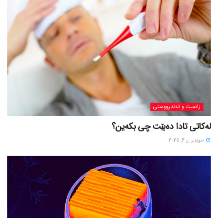
زانست و تەندرووستی
لەکاتی تادا دەبێت چی بکەین؟
حوزه‌یران 4, 2025