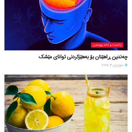
زانست و تەندرووستی
چەندین ڕاهێنان بۆ بەهێزکردنی توانای مێشک
حوزه‌یران 3, 2025