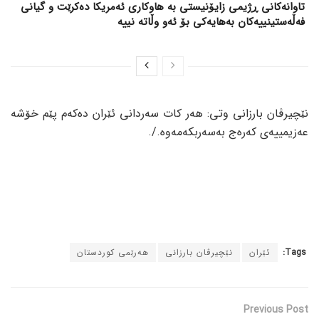
تاوانەکانی ڕژیمی زایۆنیستی بە هاوکاری ئەمریکا دەکرێت و گیانی
فەڵەستینییەکان بەهایەکی بۆ ئەو وڵاتە نییە
نێچیرڤان بارزانی وتی: هەر کات سەردانی ئێران دەکەم پێم خۆشە
عەزیمییەی کەرەج بەسەربکەمەوە./.
Tags:
ئێران
نێچیرڤان بارزانی
هەرێمی کوردستان
Previous Post