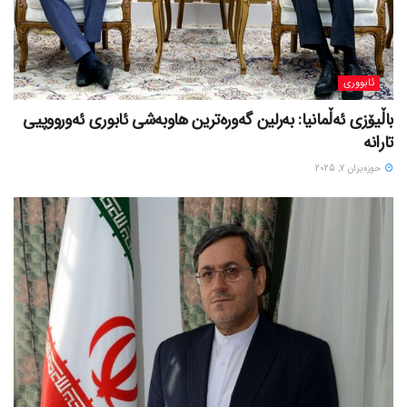
ئابووری
باڵیۆزی ئەڵمانیا: بەرلین گەورەترین هاوبەشی ئابوری ئەورووپیی
تارانە
حوزه‌یران 7, 2025