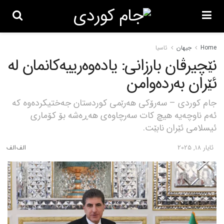
Home
جیهان
ئاسیا
نێچیرڤان بارزانی: یادەوەرییەکانمان لە
ئێران بەردەوامن
جام کوردی – سەرۆکی هەرێمی کوردستان جەختیکردەوە کە
ئەم ناوچەیە هیچ کات سەرچاوەی هەڕەشە بۆ کۆماری
ئیسلامی ئێران نابێت.
ئایار 18, 2025