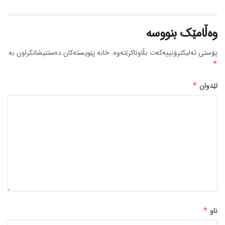
وەڵامێک بنووسە
پۆستی ئەلیکترۆنییەکەت بڵاوناکرێتەوە.
خانە پێویستەکان دەستنیشانکراون بە
*
لێدوان
*
ناو
*