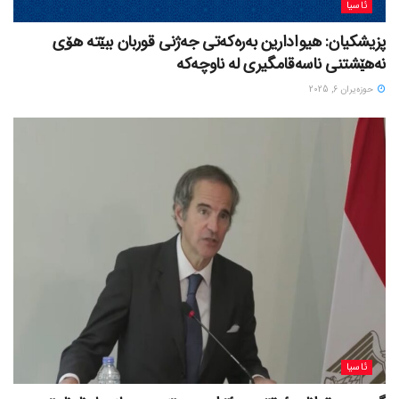
ئاسیا
پزیشکیان: هیوادارین بەرەکەتی جەژنی قوربان ببێتە هۆی
نەهێشتنی ناسەقامگیری لە ناوچەکە
حوزه‌یران 6, 2025
ئاسیا