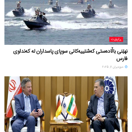
ڕاپۆرت
نهێنی باڵادەستی کەشتییەکانی سوپای پاسداران لە کەنداوی
فارس
حوزه‌یران 7, 2025