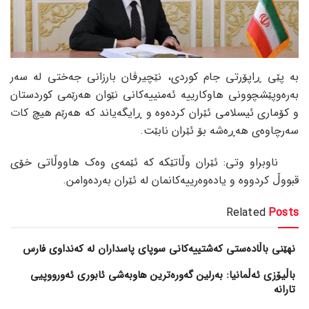
بە پێی ڕاپۆرتی جام کوردی، نێچیرڤان بارزانی جەختی لە سەر
بەرەوپێشچوونی هاوکارییە ئەمنییەکانی نێوان هەرێمی کوردستان
و کۆماری ئیسلامی ئێران کردەوە و ڕایگەیاند کە هەرێم هیچ کات
سەرچاوەی هەڕەشە بۆ ئێران نابێت.
ناوبراو وتی: ئێران وڵاتێکە کە ئێمەی وەک هاووڵاتی خۆی
قبووڵ کردووە و یادەوەرییەکانمان لە ئێران بەردەوامن.
Related
Posts
نهێنی باڵادەستی کەشتییەکانی سوپای پاسداران لە کەنداوی فارس
باڵیۆزی ئەڵمانیا: بەرلین گەورەترین هاوبەشی ئابوری ئەورووپیی
تارانە