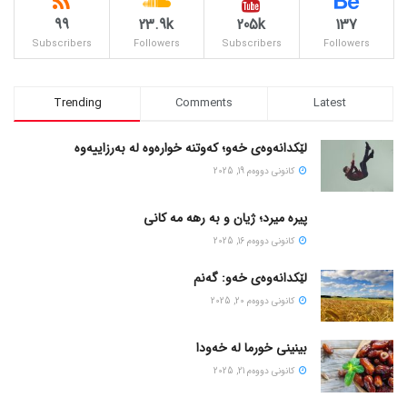
99
23.9k
205k
137
Subscribers
Followers
Subscribers
Followers
Trending
Comments
Latest
لێکدانەوەی خەو؛ کەوتنە خوارەوە لە بەرزاییەوە
كانونی دووه‌م 19, 2025
پیره میرد؛ ژیان و به رهه مه کانی
كانونی دووه‌م 16, 2025
لێکدانەوەی خەو: گەنم
كانونی دووه‌م 20, 2025
بینینی خورما لە خەودا
كانونی دووه‌م 21, 2025