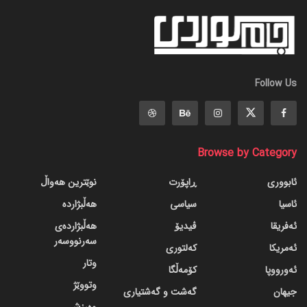
Follow Us
Browse by Category
ئابووری
ڕاپۆرت
نوێترین هەواڵ
ئاسیا
سیاسی
هەڵبژاردە
ئەفریقا
ڤیدیۆ
هەڵبژاردەی
سەرنووسەر
ئەمریکا
کەلتوری
وتار
ئەورووپا
کۆمەڵگا
وتووێژ
جیهان
گه‌شت و گه‌شتیاری
وەرزش