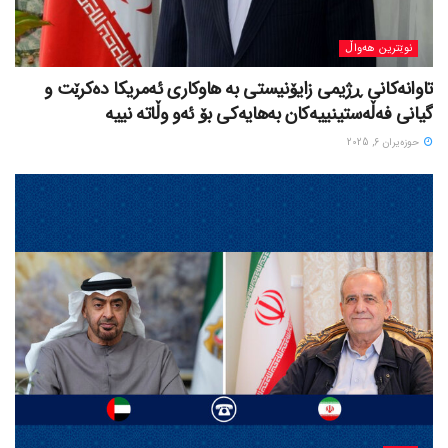
نوێترین هەواڵ
تاوانەکانی ڕژیمی زایۆنیستی بە هاوکاری ئەمریکا دەکرێت و
گیانی فەڵەستینییەکان بەهایەکی بۆ ئەو وڵاتە نییە
حوزه‌یران 6, 2025