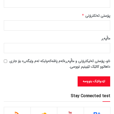
پۆستی ئەلکترۆنی
*
ماڵپه‌ڕ
ناو، پۆستی ئەلیکترۆنی و ماڵپەڕەکەم پاشەکەوتبکە لەم وێبگەڕە بۆ جاری
داهاتوو کاتێک تێبینیم نووسی.
Stay Connected test