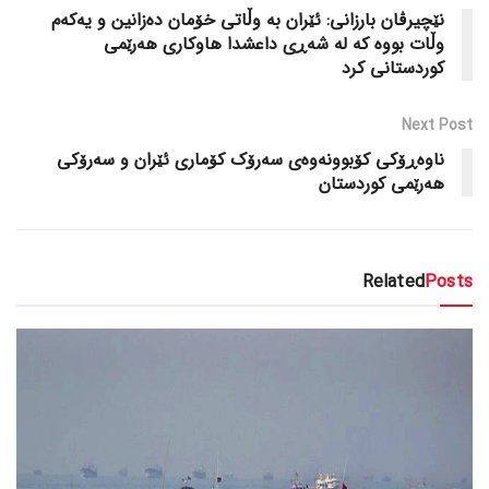
نێچیرڤان بارزانی: ئێران بە وڵاتی خۆمان دەزانین و یەکەم
وڵات بووە کە لە شەڕی داعشدا هاوکاری هەرێمی
کوردستانی کرد
Next Post
ناوەڕۆکی کۆبوونەوەی سەرۆک کۆماری ئێران و سەرۆکی
هەرێمی کوردستان
Related
Posts