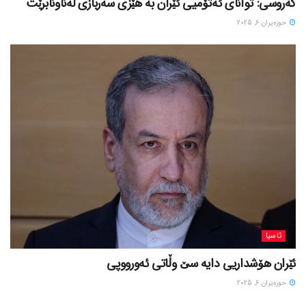
گەروسی: توانای ئەتۆمیی ئێران بە هێزی سەربازی لەناونابرێت
حوزه‌یران 6, 2025
ئاسیا
ئێران هۆشداریی دایە سێ وڵاتی ئەورووپی
حوزه‌یران 6, 2025