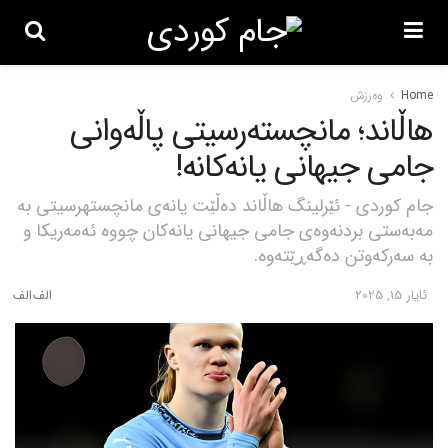
Home
وەرزش
هاڵاند؛ مانچستەرسیتی پاڵەوانی
جامی جیهانی یانەکانە!
جام کوردی - ئێرلینگ هاڵاند دەڵێت یانەی مانچستهرسیتی به
مەبەستی بردنەوەی جامی جیهانی یانەکان چووه ئەمەریکا و
به سەرکەوتن دەگەڕێتەوه.
ئایار 15, 2025