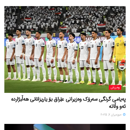
وەرزش
پەیامی گرنگی سەرۆک وەزیرانی عێراق بۆ یاریزانانی هەڵبژارده
ئەو وڵاتە
حوزه‌یران 7, 2025