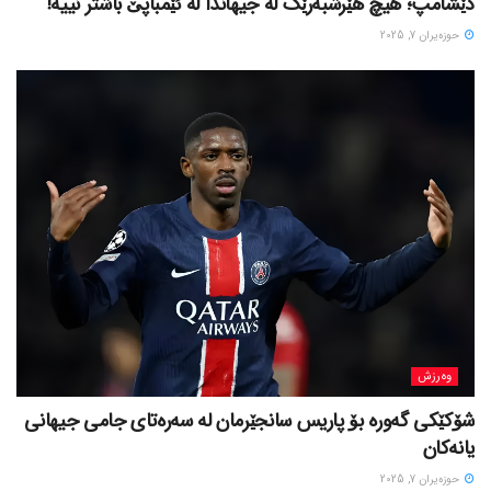
دێشامپ؛ هیچ هێرشبەرێک لە جیهاندا لە ئێمباپێ باشتر نییە!
حوزه‌یران 7, 2025
وەرزش
شۆکێکی گەورە بۆ پاریس سانجێرمان لە سەرەتای جامی جیهانی
یانەکان
حوزه‌یران 7, 2025