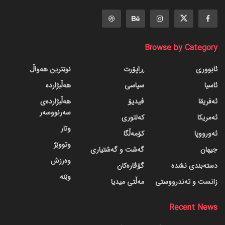
Browse by Category
ئابووری
ڕاپۆرت
نوێترین هەواڵ
ئاسیا
سیاسی
هەڵبژاردە
ئەفریقا
ڤیدیۆ
هەڵبژاردەی
سەرنووسەر
ئەمریکا
کەلتوری
وتار
ئەورووپا
کۆمەڵگا
وتووێژ
جیهان
گه‌شت و گه‌شتیاری
وەرزش
دسته‌بندی نشده
گۆڤاره‌کان
وێنە
زانست و تەندرووستی
مەڵتی میدیا
Recent News