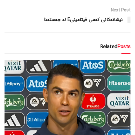
Next Post
نیشانەکانی کەمی ڤیتامینیE له جەستەدا
Related
Posts