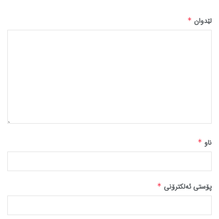
لێدوان
*
ناو
*
پۆستی ئەلکترۆنی
*