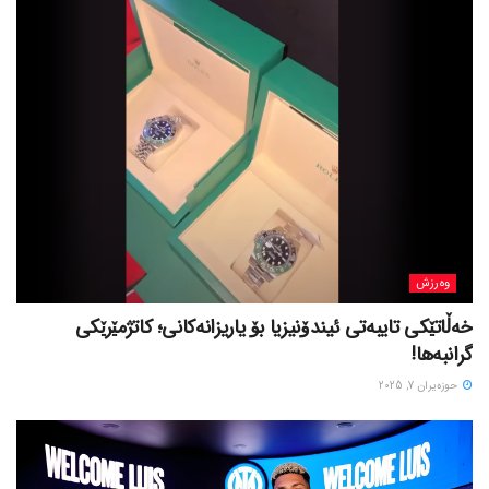
وەرزش
خەڵاتێکی تایبەتی ئیندۆنیزیا بۆ یاریزانەکانی؛ کاتژمێرێکی
گرانبەها!
حوزه‌یران 7, 2025