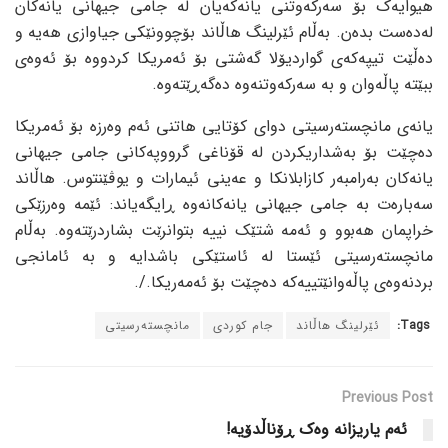
هیوایەک بۆ سەرکەوتنی یانەکەیان لە جامی جیهانی یانەکان
لەدەست بدەن. بەڵام ئێرلینگ هاڵاند بۆچوونێکی جیاوازی هەیە و
دەڵێت تیپەکەی گواردیۆلا گەشتی بۆ ئەمریکا کردووە بۆ ئەوەی
ببێتە پاڵەوان و بە سەرکەوتنەوە دەگەڕێتەوە.
یانەی مانچستەرسیتی دوای کۆتایی هاتنی ئەم وەرزە بۆ ئەمریکا
دەچێت بۆ بەشداریکردن لە قۆناغی گرووپەکانی جامی جیهانی
یانەکان بەرامبەر کازابلانکا و عەینی ئیمارات و یوڤێنتوس. هاڵاند
سەبارەت بە جامی جیهانی یانەکانەوە ڕایگەیاند: ئێمە وەرزێکی
خراپمان هەبوو و ئەمە شتێک نییە بتوانرێت بشاردرێتەوە. بەڵام
مانچستەرسیتی ئێستا له ئاستێکی باشدایە و به ئامانجی
بردنەوەی پاڵەوانێتییەکه دەچێت بۆ ئەمەریکا./.
Tags:
ئێرلینگ هاڵاند
جام کوردی
مانچستەرسیتی
Previous Post
ئەم یاریزانە وەک ڕۆناڵدۆیە!