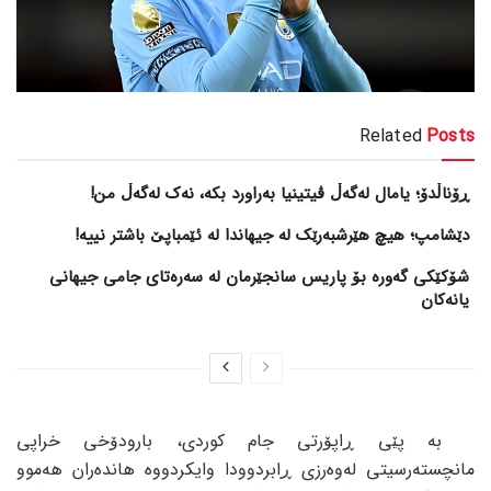
Related
Posts
ڕۆناڵدۆ؛ یامال لەگەڵ ڤیتینیا بەراورد بکە، نەک لەگەڵ من!
دێشامپ؛ هیچ هێرشبەرێک لە جیهاندا لە ئێمباپێ باشتر نییە!
شۆکێکی گەورە بۆ پاریس سانجێرمان لە سەرەتای جامی جیهانی
یانەکان
بە پێی ڕاپۆرتی جام کوردی، بارودۆخی خراپی
مانچستەرسیتی لەوەرزی ڕابردوودا وایکردووە هاندەران هەموو