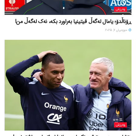
وەرزش
ڕۆناڵدۆ؛ یامال لەگەڵ ڤیتینیا بەراورد بکە، نەک لەگەڵ من!
حوزه‌یران 7, 2025
وەرزش