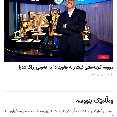
وەرزش
دووەم گرێبەستی ئینتەر لە هاوینەدا بە فەرمی ڕاگەێندرا
حوزه‌یران 7, 2025
وەڵامێک بنووسە
پۆستی ئەلیکترۆنییەکەت بڵاوناکرێتەوە.
خانە پێویستەکان دەستنیشانکراون بە
*