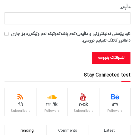
ماڵپه‌ڕ
ناو، پۆستی ئەلیکترۆنی و ماڵپەڕەکەم پاشەکەوتبکە لەم وێبگەڕە بۆ جاری
داهاتوو کاتێک تێبینیم نووسی.
Stay Connected test
99
23.9k
205k
137
Subscribers
Followers
Subscribers
Followers
Trending
Comments
Latest