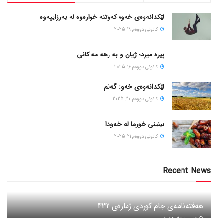
لێکدانەوەی خەو؛ کەوتنە خوارەوە لە بەرزاییەوە
كانونی دووه‌م 19, 2025
پیره میرد؛ ژیان و به رهه مه کانی
كانونی دووه‌م 16, 2025
لێکدانەوەی خەو: گەنم
كانونی دووه‌م 20, 2025
بینینی خورما لە خەودا
كانونی دووه‌م 21, 2025
Recent News
هەفتەنامەی جام کوردی ژمارەی 432