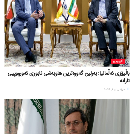
ئابووری
باڵیۆزی ئەڵمانیا: بەرلین گەورەترین هاوبەشی ئابوری ئەورووپیی
تارانە
حوزه‌یران 7, 2025