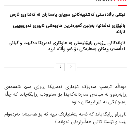
نهێنی باڵادەستی کەشتییەکانی سوپای پاسداران لە کەنداوی فارس
باڵیۆزی ئەڵمانیا: بەرلین گەورەترین هاوبەشی ئابوری ئەورووپیی
تارانە
تاوانەکانی ڕژیمی زایۆنیستی بە هاوکاری ئەمریکا دەکرێت و گیانی
فەڵەستینییەکان بەهایەکی بۆ ئەو وڵاتە نییە
دوناڵد ترەمپ سەرۆک کۆماری ئەمریکا ڕۆژی سێ شەممەی
ڕابەردوو لە میانەی سەردانەکەیدا بۆ سعوودیە ڕایگەیاند کە چڵە
زەیتونێکی بە ئێرانییەکان داوە.
ناوبراو ڕایگەیاند کە ئەمە پێشنیارێک نییە کە بۆ هەمیشە بەردەوام
بێت و ئێستا کاتی هەڵبژاردنی ئەوانە./.