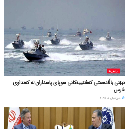
ڕاپۆرت
نهێنی باڵادەستی کەشتییەکانی سوپای پاسداران لە کەنداوی
فارس
حوزه‌یران 7, 2025