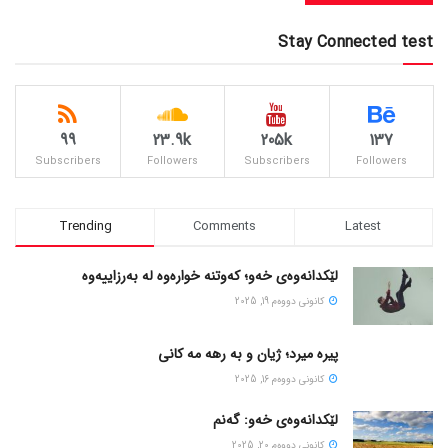
Stay Connected test
99
23.9k
205k
137
Subscribers
Followers
Subscribers
Followers
Trending
Comments
Latest
لێکدانەوەی خەو؛ کەوتنە خوارەوە لە بەرزاییەوە
كانونی دووه‌م 19, 2025
پیره میرد؛ ژیان و به رهه مه کانی
كانونی دووه‌م 16, 2025
لێکدانەوەی خەو: گەنم
كانونی دووه‌م 20, 2025