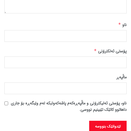
ناو
*
پۆستی ئەلکترۆنی
*
ماڵپه‌ڕ
ناو، پۆستی ئەلیکترۆنی و ماڵپەڕەکەم پاشەکەوتبکە لەم وێبگەڕە بۆ جاری
داهاتوو کاتێک تێبینیم نووسی.