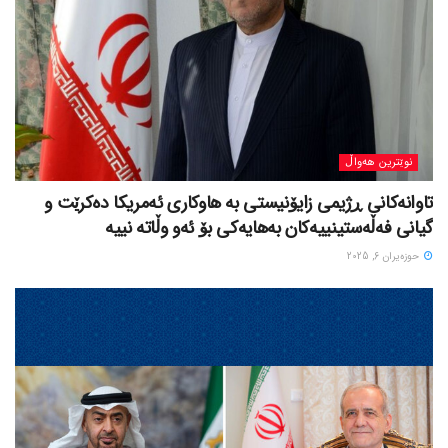
نوێترین هەواڵ
تاوانەکانی ڕژیمی زایۆنیستی بە هاوکاری ئەمریکا دەکرێت و
گیانی فەڵەستینییەکان بەهایەکی بۆ ئەو وڵاتە نییە
حوزه‌یران 6, 2025