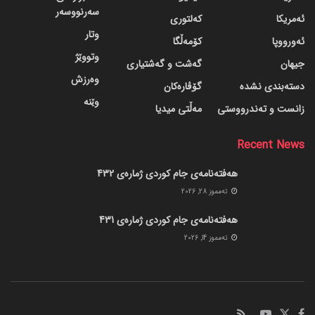
سەرنووسەر
ئەمریکا
کەلتوری
وتار
ئەورووپا
کۆمەڵگا
وتووێژ
جیهان
گه‌شت و گه‌شتیاری
وەرزش
دسته‌بندی نشده
گۆڤاره‌کان
وێنە
زانست و تەندرووستی
مەڵتی میدیا
Recent News
هەفتەنامەی جام کوردی ژمارەی 432
ته‌مموز 28, 2026
هەفتەنامەی جام کوردی ژمارەی 431
ته‌مموز 14, 2026