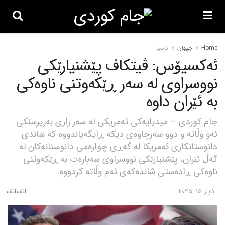
Home
جیهان
ئاسیا
ئەکسیۆس: ڤیتکاف پێشنیارێکی
نووسراوی لە سەر ڕێکەوتنی ناوەکی
بە ئێران داوە
جام کوردی – میدیایەکی ئەمریکی لە سەر زاری بەرپرسێکی
ئەو وڵاتە و دوو سەرچاوەی دیکە ڕایگەیاندووە کە شاندی
دانوستانکاری ئەمریکا لە گەڕی چوارەمی دانوستانەکان لە
گەڵ ئێران، پێشنیارێکی نووسراوی سەبارەت بە ڕێکەوتنی
ناوەکی ڕادەستی شاندەکەی ئەم وڵاتە کردووە.
ئایار 15, 2025