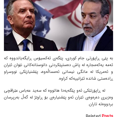
بە پێی ڕاپۆرتی جام کوردی، پێگەی ئەکسیۆس ڕایگەیاندووە کە
ئەمە یەکەمجارە لە پاش دەستپێکردنی دانوستانەکانی نێوان ئێران
و ئەمریکا لە مانگی نیسانی ئەمساڵەوە، پێشنیارێکی نووسراو
ڕادەستی شاندە ئێرانییەکە کراوە.
لە ڕاپۆرتێکی ئەو پێگەیەدا هاتووە کە سەید عەباس عێراقچی
وەزیری دەرەوەی ئێران ئەو پێشنیارەی بۆ ڕاوێژ لە گەڵ بەرپرسان
بردووەتە تاران.
Related
Posts