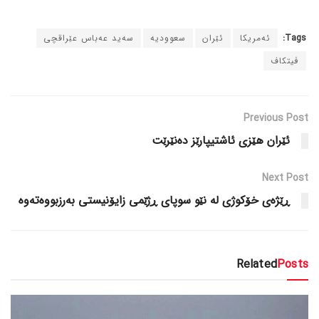
Tags:
ئەمریکا
ئێران
سعوودیە
سەید عەباس عێراقچی
ڤیتکاف
Previous Post
ئێران هێزی ئاشتیپارێز دەنێرێت
Next Post
ڕێژەی خۆکوژی لە نێو سوپای ڕژێمی زایۆنیستی بەرزبووەتەوە
Related
Posts