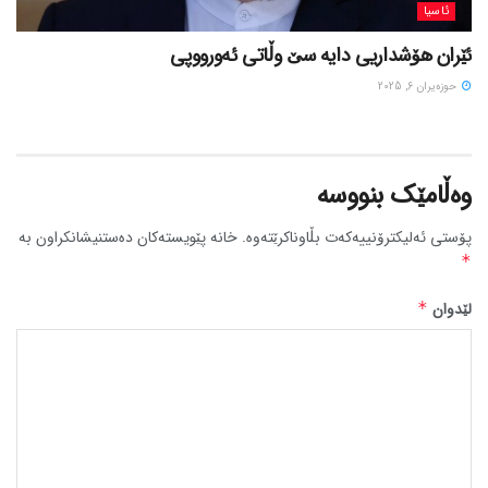
ئاسیا
ئێران هۆشداریی دایە سێ وڵاتی ئەورووپی
حوزه‌یران 6, 2025
وەڵامێک بنووسە
پۆستی ئەلیکترۆنییەکەت بڵاوناکرێتەوە.
خانە پێویستەکان دەستنیشانکراون بە
*
لێدوان
*