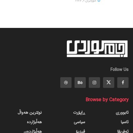
حوزه‌یران 9, 2026
Follow Us
Browse by Category
ئابووری
ڕاپۆرت
نوێترین هەواڵ
ئاسیا
سیاسی
هەڵبژاردە
ئەفریقا
ڤیدیۆ
هەڵبژاردەی