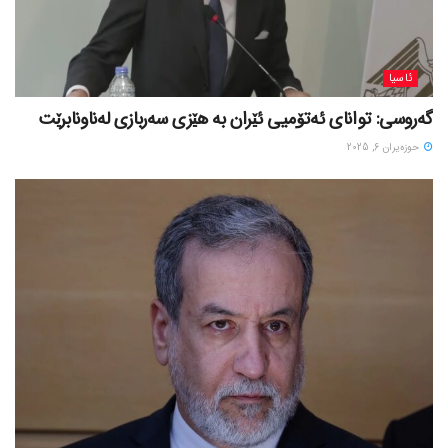
ئاسیا
گەروسی: توانای ئەتۆمیی ئێران بە هێزی سەربازی لەناونابرێت
حوزه‌یران 6, 2025