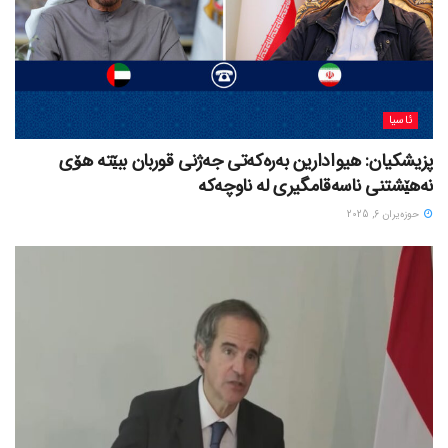
ئاسیا
پزیشکیان: هیوادارین بەرەکەتی جەژنی قوربان ببێتە هۆی
نەهێشتنی ناسەقامگیری لە ناوچەکە
حوزه‌یران 6, 2025