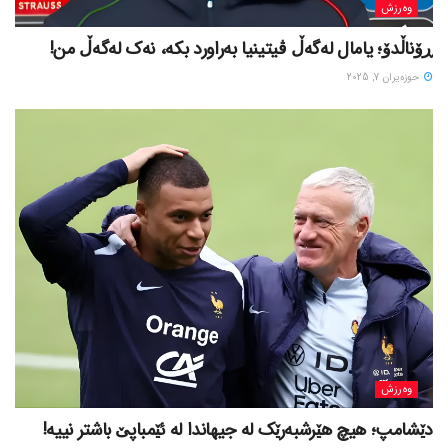
وەرزش
ڕۆناڵدۆ؛ یامال لەگەڵ ڤیتینیا بەراورد بکە، نەک لەگەڵ من!
حوزه‌یران 7, 2025
وەرزش
دێشامپ؛ هیچ هێرشبەرێک لە جیهاندا لە ئێمباپێ باشتر نییە!