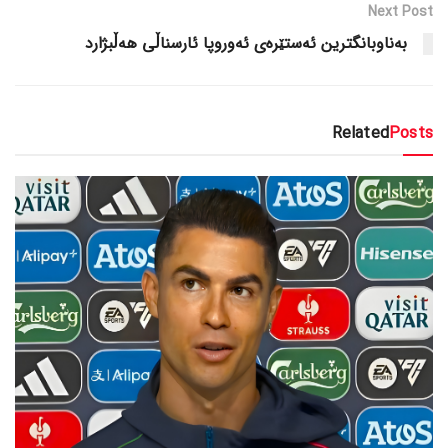
Next Post
بەناوبانگترین ئەستێرەی ئەوروپا ئارسناڵی هەڵبژارد
Related
Posts