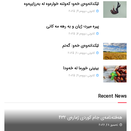
لێکدانەوەی خەو؛ کەوتنە خوارەوە لە بەرزاییەوە
كانونی دووه‌م 19, 2025
پیره میرد؛ ژیان و به رهه مه کانی
كانونی دووه‌م 16, 2025
لێکدانەوەی خەو: گەنم
كانونی دووه‌م 20, 2025
بینینی خورما لە خەودا
كانونی دووه‌م 21, 2025
Recent News
هەفتەنامەی جام کوردی ژمارەی 432
ته‌مموز 28, 2026