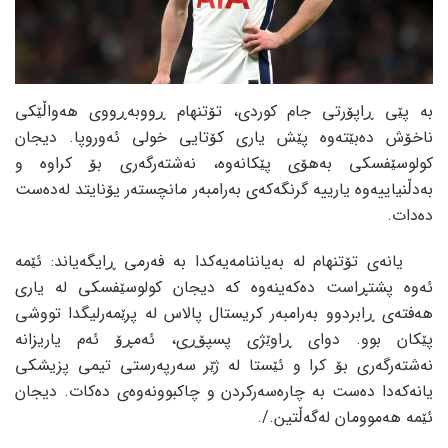
بە پێی ڕاپۆرتی جام کوردی، تۆتنهام ڕووبەڕووی هەواڵێکی
ناخۆش دەبێتەوە پێش یاری کۆتایی خولی ئەوروپا. دیجان
کولوسێفسکی بەهۆی پێکانەوە، نەشتەرگەری بۆ کراوە و
بەدڵنیاییەوە یارییە گرنگەکەی بەرامبەر مانچستەر یۆنایتد لەدەست
دەدات.
یانەی تۆتنهام له بەیاننامەیەکدا به فەرمی ڕایگەیاند: ئێمە
ئەوە پشتڕاست دەکەینەوە کە دیجان کولوسێفسکی لە یاری
هەفتەی ڕابردوو بەرامبەر کریستال پالاس لە پرێمەرلیگدا تووشی
پێکان بوو. دوای ڕاوێژی پسپۆڕی، ئەمڕۆ ئەم یاریزانه
نەشتەرگەری بۆ کرا و ئێستا له ژێر سەرپەرستی تیمی پزیشکی
یانەکەدا دەست به چارەسەرکردن و چاکبوونەوەی دەکات. دیجان
ئێمە هەموومان لەگەڵتین./.