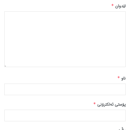
لێدوان
*
ناو
*
پۆستی ئەلکترۆنی
*