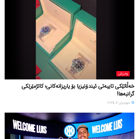
وەرزش
خەڵاتێکی تایبەتی ئیندۆنیزیا بۆ یاریزانەکانی؛ کاتژمێرێکی
گرانبەها!
حوزه‌یران 7, 2025