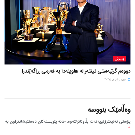
وەرزش
دووەم گرێبەستی ئینتەر لە هاوینەدا بە فەرمی ڕاگەێندرا
حوزه‌یران 7, 2025
وەڵامێک بنووسە
پۆستی ئەلیکترۆنییەکەت بڵاوناکرێتەوە.
خانە پێویستەکان دەستنیشانکراون بە
*