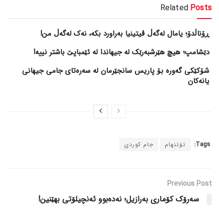
Related
Posts
ڕۆناڵدۆ؛ یامال لەگەڵ ڤیتینیا بەراورد بکە، نەک لەگەڵ من!
دێشامپ؛ هیچ هێرشبەرێک لە جیهاندا لە ئێمباپێ باشتر نییە!
شۆکێکی گەورە بۆ پاریس سانجێرمان لە سەرەتای جامی جیهانی
یانەکان
Tags:
تۆتنهام
جام کوردی
Previous Post
سەرۆک کۆماری بەرازیل؛ نەدەبوو ئەنچیلۆتی بهێنین!