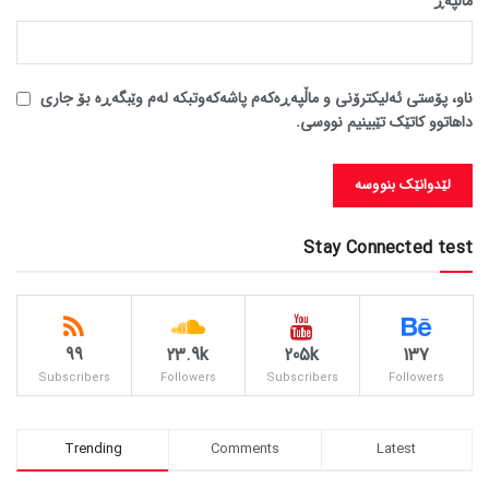
ماڵپه‌ڕ
ناو، پۆستی ئەلیکترۆنی و ماڵپەڕەکەم پاشەکەوتبکە لەم وێبگەڕە بۆ جاری
داهاتوو کاتێک تێبینیم نووسی.
Stay Connected test
99
23.9k
205k
137
Subscribers
Followers
Subscribers
Followers
Trending
Comments
Latest