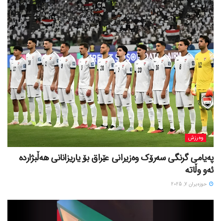
وەرزش
پەیامی گرنگی سەرۆک وەزیرانی عێراق بۆ یاریزانانی هەڵبژارده
ئەو وڵاتە
حوزه‌یران 7, 2025