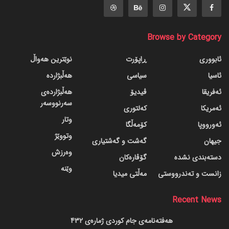
Browse by Category
ئابووری
ڕاپۆرت
نوێترین هەواڵ
ئاسیا
سیاسی
هەڵبژاردە
ئەفریقا
ڤیدیۆ
هەڵبژاردەی
سەرنووسەر
ئەمریکا
کەلتوری
وتار
ئەورووپا
کۆمەڵگا
وتووێژ
جیهان
گه‌شت و گه‌شتیاری
وەرزش
دسته‌بندی نشده
گۆڤاره‌کان
وێنە
زانست و تەندرووستی
مەڵتی میدیا
Recent News
هەفتەنامەی جام کوردی ژمارەی 432