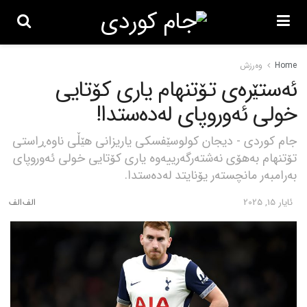
Home
وەرزش
ئەستێرەی تۆتنهام یاری کۆتایی
خولی ئەوروپای لەدەستدا!
جام کوردی - دیجان کولوسێفسکی یاریزانی هێڵی ناوەڕاستی
تۆتنهام بەهۆی نەشتەرگەرییەوە یاری کۆتایی خولی ئەوروپای
بەرامبەر مانچستەر یۆنایتد لەدەستدا.
ئایار 15, 2025