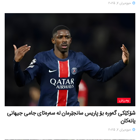
حوزه‌یران 7, 2025
وەرزش
شۆکێکی گەورە بۆ پاریس سانجێرمان لە سەرەتای جامی جیهانی
یانەکان
حوزه‌یران 7, 2025