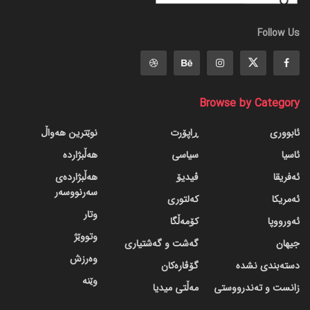
Follow Us
Browse by Category
ئابووری
ڕاپۆرت
نوێترین هەواڵ
ئاسیا
سیاسی
هەڵبژاردە
ئەفریقا
ڤیدیۆ
هەڵبژاردەی
سەرنووسەر
ئەمریکا
کەلتوری
وتار
ئەورووپا
کۆمەڵگا
وتووێژ
جیهان
گه‌شت و گه‌شتیاری
وەرزش
دسته‌بندی نشده
گۆڤاره‌کان
وێنە
زانست و تەندرووستی
مەڵتی میدیا