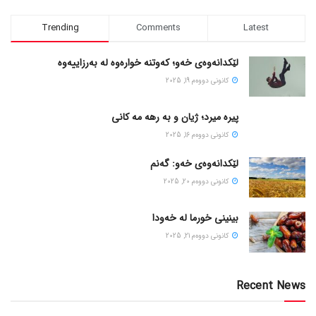
Trending
Comments
Latest
لێکدانەوەی خەو؛ کەوتنە خوارەوە لە بەرزاییەوە
كانونی دووه‌م 19, 2025
پیره میرد؛ ژیان و به رهه مه کانی
كانونی دووه‌م 16, 2025
لێکدانەوەی خەو: گەنم
كانونی دووه‌م 20, 2025
بینینی خورما لە خەودا
كانونی دووه‌م 21, 2025
Recent News