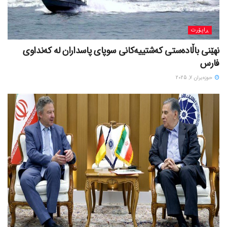
ڕاپۆرت
نهێنی باڵادەستی کەشتییەکانی سوپای پاسداران لە کەنداوی
فارس
حوزه‌یران 7, 2025