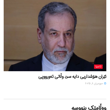
ئاسیا
ئێران هۆشداریی دایە سێ وڵاتی ئەورووپی
حوزه‌یران 6, 2025
وەڵامێک بنووسە