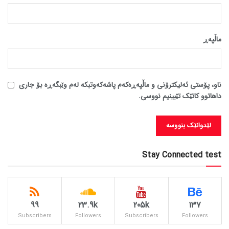
ماڵپه‌ڕ
ناو، پۆستی ئەلیکترۆنی و ماڵپەڕەکەم پاشەکەوتبکە لەم وێبگەڕە بۆ جاری
داهاتوو کاتێک تێبینیم نووسی.
Stay Connected test
99
23.9k
205k
137
Subscribers
Followers
Subscribers
Followers