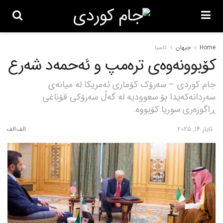
Home
جیهان
ئاسیا
کۆبوونەوەی ترەمپ و ئەحمەد شەرع
جام کوردی – سەرۆک کۆماری ئەمریکا لە میانەی
سەردانەکەیدا بۆ سعوودیە لە گەڵ سەرۆکی قۆناغی
ڕاگوزەری سوریا کۆبووە.
ئایار 14, 2025