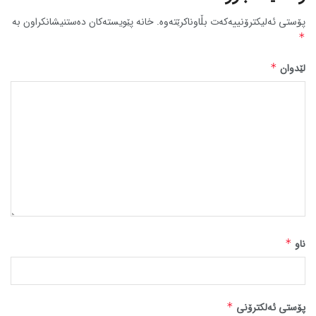
پۆستی ئەلیکترۆنییەکەت بڵاوناکرێتەوە.
خانە پێویستەکان دەستنیشانکراون بە
*
لێدوان
*
ناو
*
پۆستی ئەلکترۆنی
*