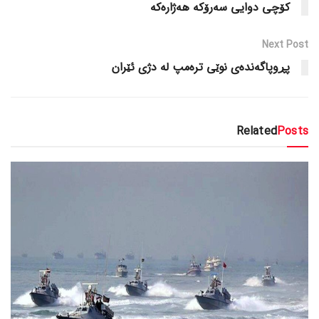
کۆچی دوایی سەرۆکە هەژارەکە
Next Post
پڕوپاگەندەی نوێی ترەمپ لە دژی ئێران
Related
Posts