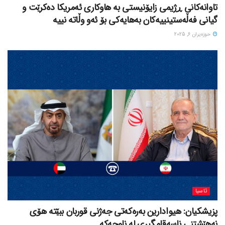
تاوانەکانی ڕژیمی زایۆنیستی بە هاوکاری ئەمریکا دەکرێت و
گیانی فەڵەستینییەکان بەهایەکی بۆ ئەو وڵاتە نییە
حوزه‌یران 6, 2025
ئاسیا
پزیشکیان: هیوادارین بەرەکەتی جەژنی قوربان ببێتە هۆی
نەهێشتنی ناسەقامگیری لە ناوچەکە