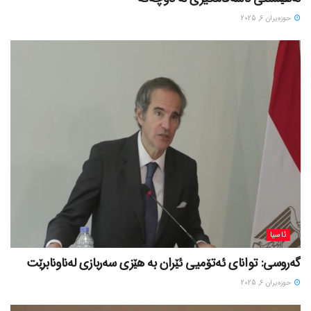
حوزه‌یران 6, 2025
ئاسیا
گەروسی: توانای ئەتۆمیی ئێران بە هێزی سەربازی لەناونابرێت
حوزه‌یران 6, 2025