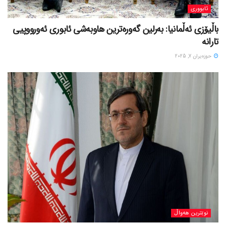
ئابووری
باڵیۆزی ئەڵمانیا: بەرلین گەورەترین هاوبەشی ئابوری ئەورووپیی
تارانە
حوزه‌یران 7, 2025
نوێترین هەواڵ