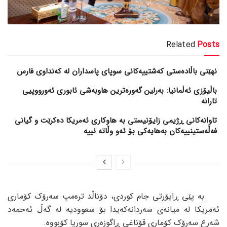
Related
Posts
نهێنی باڵادەستی کەشتییەکانی سوپای پاسداران لە کەنداوی فارس
باڵیۆزی ئەڵمانیا: بەرلین گەورەترین هاوبەشی ئابوری ئەورووپیی
تارانە
تاوانەکانی ڕژیمی زایۆنیستی بە هاوکاری ئەمریکا دەکرێت و گیانی
فەڵەستینییەکان بەهایەکی بۆ ئەو وڵاتە نییە
بە پێی ڕاپۆرتی جام کوردی، دۆناڵد ترەمپ سەرۆک کۆماری
ئەمریکا لە میانەی سەردانەکەیدا بۆ سعوودیە لە گەڵ ئەحمەد
شەرع سەرۆک کۆماری قۆناغی ڕاگوزەری سوریا کۆبووە.