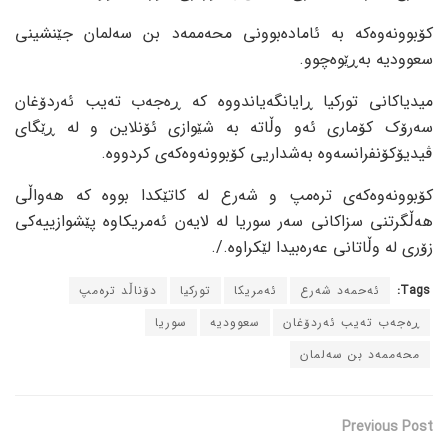
کۆبوونەوەکە بە ئامادەبوونی محەممەد بن سەلمان جێنشینی
سعوودیە بەڕێوەچوو.
میدیاکانی تورکیا ڕایانگەیاندووە کە ڕەجەب تەیب ئەردۆغان
سەرۆک کۆماری ئەو وڵاتە بە شێوازی ئۆنلاین و لە ڕێگای
ڤیدیۆکۆنفرانسەوە بەشداریی کۆبوونەوەکەی کردووە.
کۆبوونەوەکەی ترەمپ و شەرع لە کاتێکدا بووە کە هەواڵی
هەڵگرتنی سزاکانی سەر سوریا لە لایەن ئەمریکاوە پێشوازییەکی
زۆری لە وڵاتانی عەرەبیدا لێکراوە./.
Tags:
ئەحمەد شەرع
ئەمریکا
تورکیا
دۆناڵد ترەمپ
ڕەجەب تەیب ئەردۆغان
سعوودیە
سوریا
محەممەد بن سەلمان
Previous Post