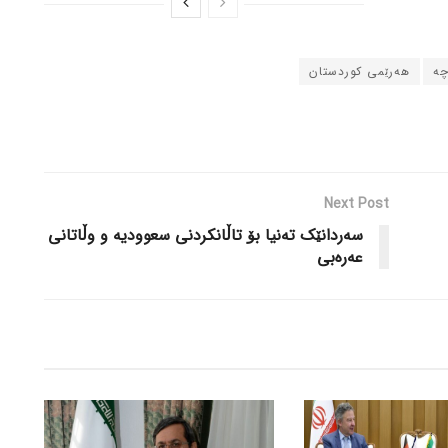
چە
هەرێمی کوردستان
Next Post
سەردانێک تەنیا بۆ تاڵانکردنی سعوودیە و وڵاتانی
عەرەبی