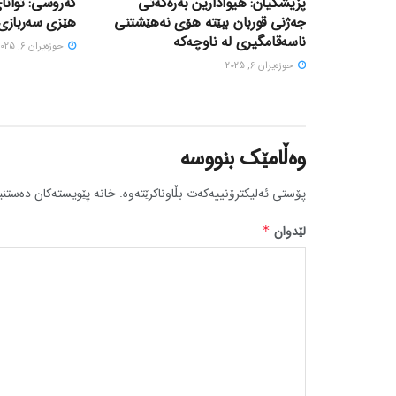
پزیشکیان: هیوادارین بەرەکەتی
گەروسی: توانای
جەژنی قوربان ببێتە هۆی نەهێشتنی
هێزی سەربازی 
ناسەقامگیری لە ناوچەکە
حوزه‌یران 6, 2025
حوزه‌یران 6, 2025
وەڵامێک بنووسە
پۆستی ئەلیکترۆنییەکەت بڵاوناکرێتەوە.
خانە پێویستەکان دەستنی
لێدوان
*