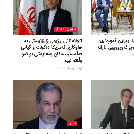
نوێترین هەواڵ
ا: بەرلین گەورەترین
تاوانەکانی ڕژیمی زایۆنیستی بە
ی ئەورووپیی تارانە
هاوکاری ئەمریکا دەکرێت و گیانی
فەڵەستینییەکان بەهایەکی بۆ ئەو
وڵاتە نییە
حوزه‌یران 6, 2025
ئاسیا