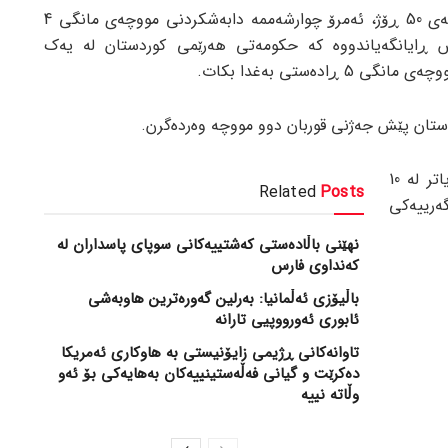
بە پێی ڕاپۆرتی جام کوردی، دوای نزیکەی 50 ڕۆژ، ئەمرۆ چوارشەممە دابەشکردنی مووچەی مانگی 4
ش ڕایانگەیاندووە کە حکومەتی هەرێمی کوردستان لە یەک
دەستی بەغدا بکات.
تان پێش جەژنی قوربان دوو مووچە وەردەگرن.
قەیرانی مووچە لە هەرێمی کوردستان زیاتر لە 10
Related
Posts
گەرییەکی
نهێنی باڵادەستی کەشتییەکانی سوپای پاسداران لە
کەنداوی فارس
باڵیۆزی ئەڵمانیا: بەرلین گەورەترین هاوبەشی
ئابوری ئەورووپیی تارانە
تاوانەکانی ڕژیمی زایۆنیستی بە هاوکاری ئەمریکا
دەکرێت و گیانی فەڵەستینییەکان بەهایەکی بۆ ئەو
وڵاتە نییە