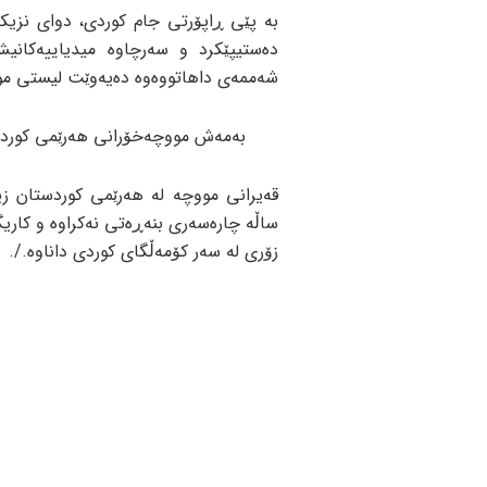
دەستیپێکرد و سەرچاوە میدیاییەکانی
شەممەی داهاتووەوە دەیەوێت لیستی مووچەی مانگی 5 ڕا
بەمەش مووچەخۆرانی هەرێمی کوردس
ساڵە چارەسەری بنەڕەتی نەکراوە و کاری
زۆری لە سەر کۆمەڵگای کوردی داناوە./.