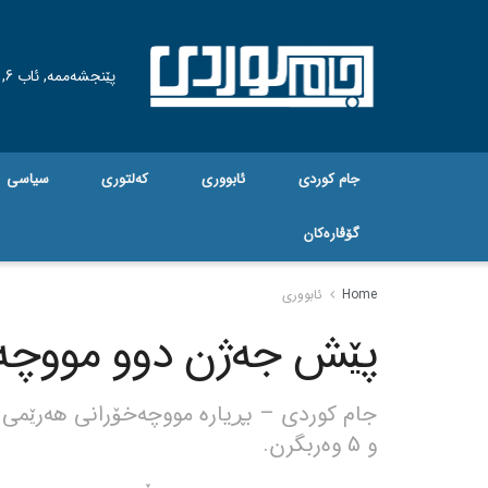
پێنجشەممە, ئاب 6, 2026
جام کوردی
ئابووری
کەلتوری
سیاسی
گۆڤاره‌کان
Home
ئابووری
پێش جەژن دوو مووچە
و 5 وەربگرن.