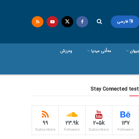
فارسی
یهان
مەڵتی میدیا
وەرزش
Stay Connected test
99
23.9k
205k
137
Subscribers
Followers
Subscribers
Followers