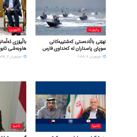
ڕاپۆرت
ئابووری
نهێنی باڵادەستی کەشتییەکانی
باڵیۆزی ئەڵمانی
سوپای پاسداران لە کەنداوی فارس
هاوبەشی ئابور
حوزه‌یران 7, 2025
حوزه‌یران 7, 2025
ئاسیا
ئاسیا