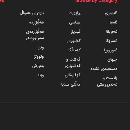
ws
Browse by Category
ئابووری
ڕاپۆرت
نوێترین هەواڵ
ئاسیا
سیاسی
هەڵبژاردە
ئەفریقا
ڤیدیۆ
هەڵبژاردەی
سەرنووسەر
ئەمریکا
کەلتوری
وتار
ئەورووپا
کۆمەڵگا
وتووێژ
جیهان
گه‌شت و
گه‌شتیاری
وەرزش
دسته‌بندی نشده
گۆڤاره‌کان
وێنە
زانست و
تەندرووستی
مەڵتی میدیا