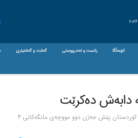
کۆمەڵگا
زانست و تەندرووستی
گه‌شت و گه‌شتیاری
ج
 دابەش دەکرێت
جام کوردی – بڕیارە مووچەخۆرانی هەرێمی کوردستان پێش جەژن دوو مووچەی مانگەکانی 4