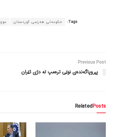
Tags:
حکومەتی هەرێمی کوردستان
موو
Previous Post
پڕوپاگەندەی نوێی ترەمپ لە دژی ئێران
Related
Posts