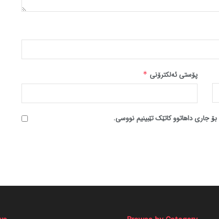
پۆستی ئەلکترۆنی
*
بۆ جاری داهاتوو کاتێک تێبینیم نووسی.