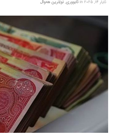
ئایار 14, 2025
in
ئابووری
,
نوێترین هەواڵ