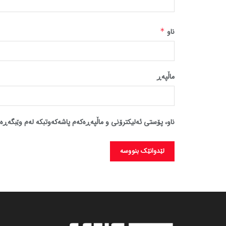
ناو
*
ماڵپه‌ڕ
ناو، پۆستی ئەلیکترۆنی و ماڵپەڕەکەم پاشەکەوتبکە لەم وێبگەڕە 