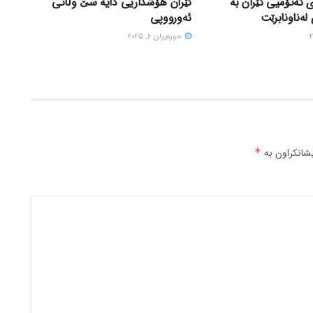
 ئەتۆمیی ئێران بە
ئێران هۆشداریی دایە سێ وڵاتی
لەناونابرێت
ئەورووپی
حوزه‌یران 6, 2025
شانکراون بە
*