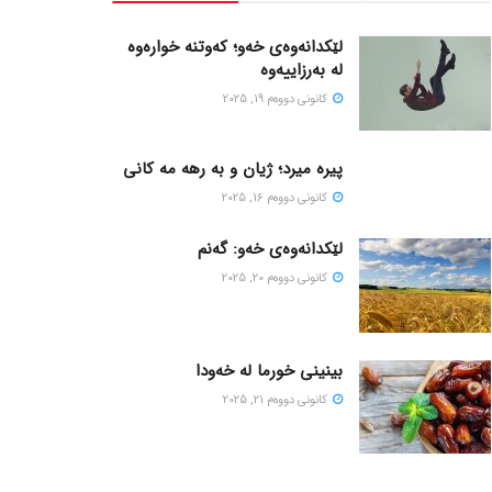
لێکدانەوەی خەو؛ کەوتنە خوارەوە
لە بەرزاییەوە
كانونی دووه‌م 19, 2025
پیره میرد؛ ژیان و به رهه مه کانی
كانونی دووه‌م 16, 2025
لێکدانەوەی خەو: گەنم
كانونی دووه‌م 20, 2025
بینینی خورما لە خەودا
كانونی دووه‌م 21, 2025