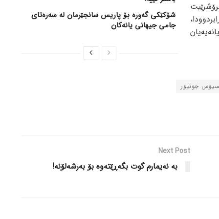
فرۆشرێیت
شۆکێکی گەورە بۆ پاریس سانجێرمان لە سەرەتای
بردوودا،
جامی جیهانی یانەکان
ەیەیان
سیۆس جونیۆر
Next Post
بە نەیمارم گوت بگەڕێتەوە بۆ بەرشەلۆنە!