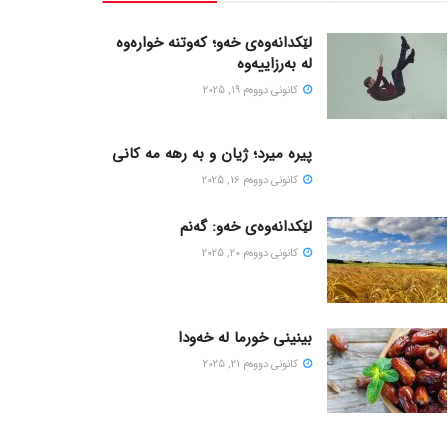
لێکدانەوەی خەو؛ کەوتنە خوارەوە
لە بەرزاییەوە
كانونی دووه‌م 19, 2025
پیره میرد؛ ژیان و به رهه مه کانی
كانونی دووه‌م 16, 2025
لێکدانەوەی خەو: گەنم
كانونی دووه‌م 20, 2025
بینینی خورما لە خەودا
كانونی دووه‌م 21, 2025