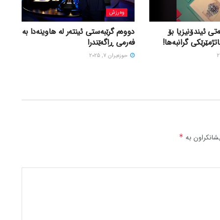
وەرزش
تی ئیندۆنیزیا بۆ
دووەم گرێبەستی ئینتەر لە هاوینەدا بە
اتژمێرێکی گرانبەها!
فەرمی ڕاگەێندرا
حوزه‌یران 7, 2025
شانکراون بە
*