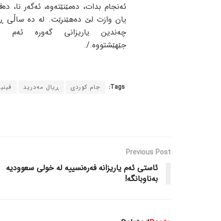
ئەنجام بدات، دەمێنێتەوە، ئەگەر نا، دە
یان وازت لێ دەهێنرێت. لە دە ساڵی ڕا
چەندین یاریزانی گەورە ئەم یان
جێهێشتووە./.
Tags:
جام کوردی
ڕیال مەدرید
ڤینی
Previous Post
ئاستی ئەم یاریزانه فەرەنسییه له خولی سعوودیه
بەناوبانگه!