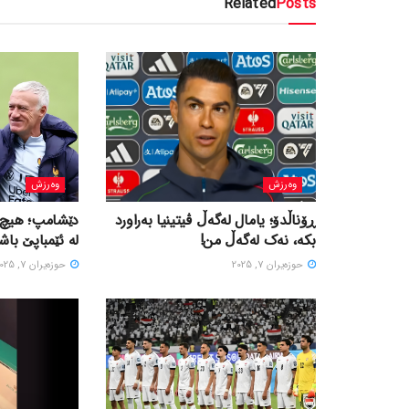
Related
Posts
وەرزش
وەرزش
ڕۆناڵدۆ؛ یامال لەگەڵ ڤیتینیا بەراورد
دێشامپ؛ هیچ ه
بکە، نەک لەگەڵ من!
لە ئێمباپێ باشت
حوزه‌یران 7, 2025
حوزه‌یران 7, 2025