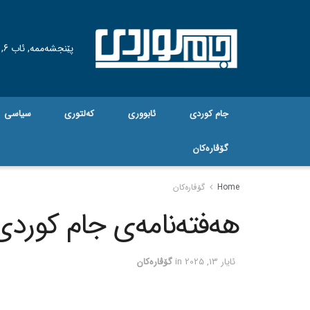
پێنجشەممە, ئاب 6, 2026
جام کوردی
ئابووری
کەلتوری
سیاسی
گۆڤاره‌کان
Home
گۆڤاره‌کان
هەفتەنامەی جام کوردی ژم
ئایار 13, 2025
in
گۆڤاره‌کان