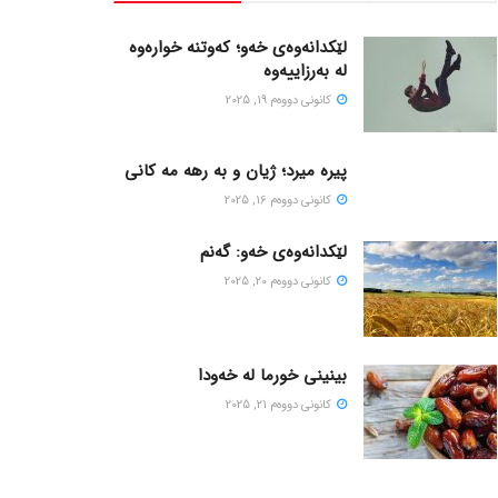
لێکدانەوەی خەو؛ کەوتنە خوارەوە
لە بەرزاییەوە
كانونی دووه‌م 19, 2025
پیره میرد؛ ژیان و به رهه مه کانی
كانونی دووه‌م 16, 2025
لێکدانەوەی خەو: گەنم
كانونی دووه‌م 20, 2025
بینینی خورما لە خەودا
كانونی دووه‌م 21, 2025