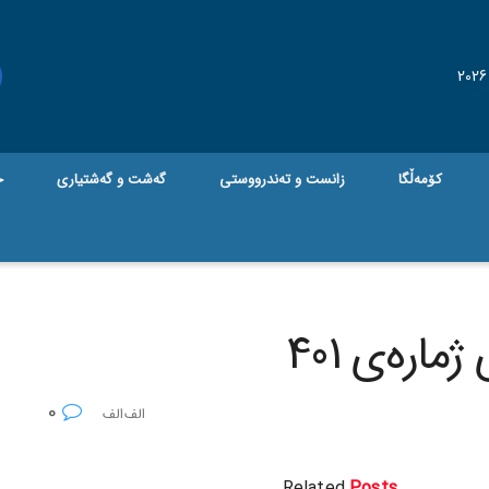
کۆمەڵگا
زانست و تەندرووستی
گه‌شت و گه‌شتیاری
ج
ارەی 401
0
Related
Posts