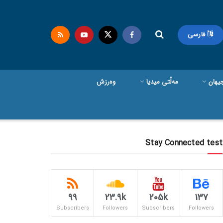
فارسی
یهان
مەڵتی میدیا
وەرزش
Stay Connected test
99
23.9k
205k
137
Subscribers
Followers
Subscribers
Followers