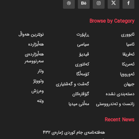
Browse by Category
ئابووری
ڕاپۆرت
نوێترین هەواڵ
ئاسیا
سیاسی
هەڵبژاردە
ئەفریقا
ڤیدیۆ
هەڵبژاردەی
سەرنووسەر
ئەمریکا
کەلتوری
وتار
ئەورووپا
کۆمەڵگا
وتووێژ
جیهان
گه‌شت و گه‌شتیاری
وەرزش
دسته‌بندی نشده
گۆڤاره‌کان
وێنە
زانست و تەندرووستی
مەڵتی میدیا
Recent News
هەفتەنامەی جام کوردی ژمارەی 432