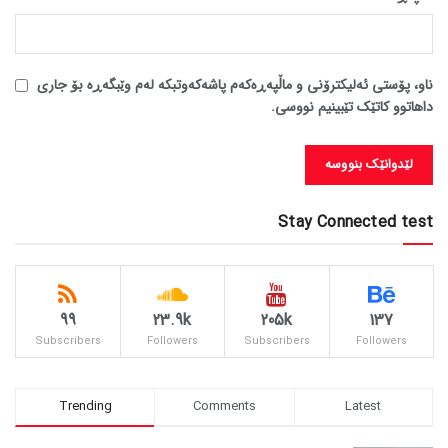
ناو، پۆستی ئەلیکترۆنی و ماڵپەڕەکەم پاشەکەوتبکە لەم وێبگەڕە بۆ جاری
داهاتوو کاتێک تێبینیم نووسی.
Stay Connected test
99
23.9k
205k
137
Subscribers
Followers
Subscribers
Followers
Trending
Comments
Latest