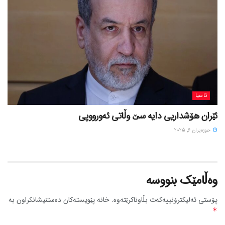
ئاسیا
ئێران هۆشداریی دایە سێ وڵاتی ئەورووپی
حوزه‌یران 6, 2025
وەڵامێک بنووسە
پۆستی ئەلیکترۆنییەکەت بڵاوناکرێتەوە.
خانە پێویستەکان دەستنیشانکراون بە
*