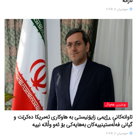
تارانە
حوزه‌یران 7, 2025
نوێترین هەواڵ
تاوانەکانی ڕژیمی زایۆنیستی بە هاوکاری ئەمریکا دەکرێت و
گیانی فەڵەستینییەکان بەهایەکی بۆ ئەو وڵاتە نییە
حوزه‌یران 6, 2025