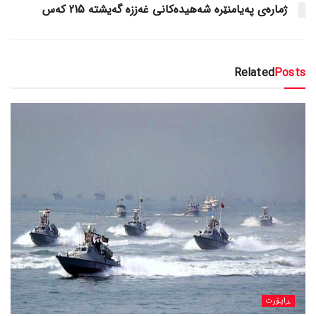
ژمارەی پەیامنێرە شەهیدەکانی غەززە گەیشتە 215 کەس
Related
Posts
ڕاپۆرت