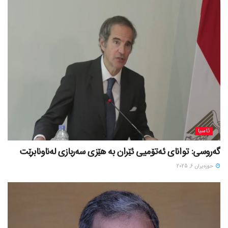
ئاسیا
گەروسی: توانای ئەتۆمیی ئێران بە هێزی سەربازی لەناونابرێت
حوزه‌یران 6, 2025