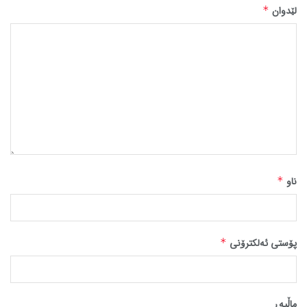
لێدوان
*
ناو
*
پۆستی ئەلکترۆنی
*
ماڵپه‌ڕ