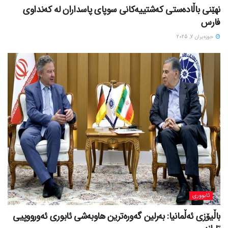
نهێنی باڵادەستی کەشتییەکانی سوپای پاسداران لە کەنداوی
فارس
حوزه‌یران 7, 2025
ئابووری
باڵیۆزی ئەڵمانیا: بەرلین گەورەترین هاوبەشی ئابوری ئەورووپیی