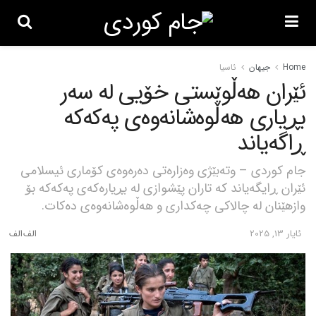
Home
جیهان
ئاسیا
ئێران هەڵوێستی خۆیی لە سەر
بڕیاری هەڵوەشانەوەی پەکەکە
ڕاگەیاند
جام کوردی – وتەبێژی وەزارەتی دەرەوەی کۆماری ئیسلامی
ئێران ڕایگەیاند کە تاران پێشوازی لە بڕیارەکەی پەکەکە بۆ
وازهێنان لە چالاکی چەکداری و هەڵوەشانەوەی دەکات.
ئایار 13, 2025