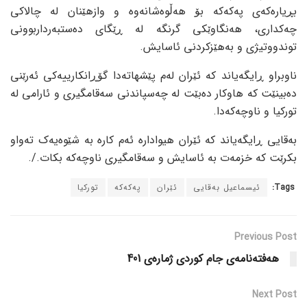
بڕیارەکەی پەکەکە بۆ هەڵوەشانەوە و وازهێنان لە چالاکی
چەکداری، هەنگاوێکی گرنگە لە ڕێگای دەستبەرداربوونی
توندووتیژی و بەهێزکردنی ئاسایش.
ناوبراو ڕایگەیاند کە ئێران لەم پێشهاتەدا گۆڕانکارییەکی ئەرێنی
دەبینێت کە هاوکار دەبێت لە چەسپاندنی سەقامگیری و ئارامی لە
تورکیا و ناوچەکەدا.
بەقایی ڕایگەیاند کە ئێران هیوادارە ئەم کارە بە شێوەیەک تەواو
بکرێت کە خزمەت بە ئاسایش و سەقامگیری ناوچەکە بکات./.
Tags:
ئیسماعیل بەقایی
ئێران
پەکەکە
تورکیا
Previous Post
هەفتەنامەی جام کوردی ژمارەی 401
Next Post