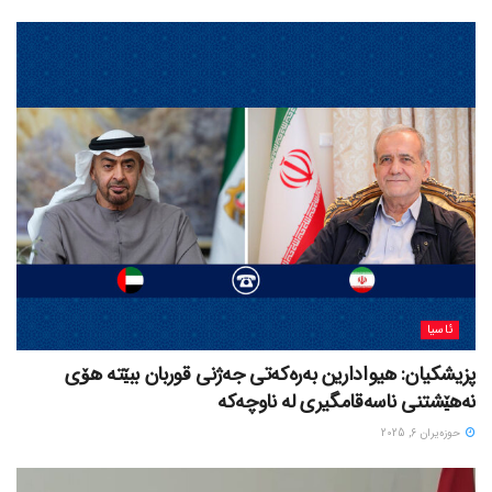
ئاسیا
پزیشکیان: هیوادارین بەرەکەتی جەژنی قوربان ببێتە هۆی
نەهێشتنی ناسەقامگیری لە ناوچەکە
حوزه‌یران 6, 2025