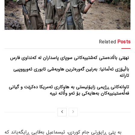
Related
Posts
نهێنی باڵادەستی کەشتییەکانی سوپای پاسداران لە کەنداوی فارس
باڵیۆزی ئەڵمانیا: بەرلین گەورەترین هاوبەشی ئابوری ئەورووپیی
تارانە
تاوانەکانی ڕژیمی زایۆنیستی بە هاوکاری ئەمریکا دەکرێت و گیانی
فەڵەستینییەکان بەهایەکی بۆ ئەو وڵاتە نییە
بە پێی ڕاپۆرتی جام کوردی، ئیسماعیل بەقایی ڕایگەیاند کە