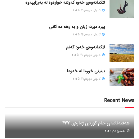
لێکدانەوەی خەو؛ کەوتنە خوارەوە لە بەرزاییەوە
كانونی دووه‌م 19, 2025
پیره میرد؛ ژیان و به رهه مه کانی
كانونی دووه‌م 16, 2025
لێکدانەوەی خەو: گەنم
كانونی دووه‌م 20, 2025
بینینی خورما لە خەودا
كانونی دووه‌م 21, 2025
Recent News
هەفتەنامەی جام کوردی ژمارەی 432
ته‌مموز 28, 2026