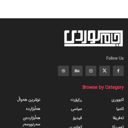
Follow Us
Browse by Category
ئابووری
ڕاپۆرت
نوێترین هەواڵ
ئاسیا
سیاسی
هەڵبژاردە
ئەفریقا
ڤیدیۆ
هەڵبژاردەی
سەرنووسەر
ئەمریکا
کەلتوری