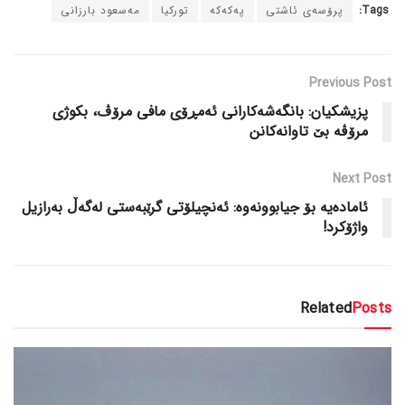
Tags:
پرۆسەی ئاشتی
پەکەکە
تورکیا
مەسعود بارزانی
Previous Post
پزیشکیان: بانگەشەکارانی ئەمڕۆی مافی مرۆڤ، بکوژی
مرۆڤە بێ تاوانەکانن
Next Post
ئامادەیە بۆ جیابوونەوە: ئەنچیلۆتی گرێبەستی لەگەڵ بەرازیل
واژۆکرد!
Related
Posts