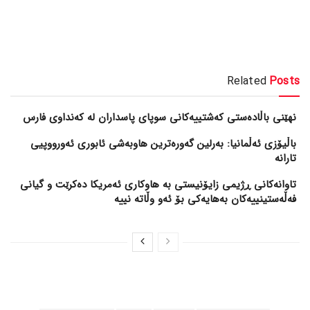
Related
Posts
نهێنی باڵادەستی کەشتییەکانی سوپای پاسداران لە کەنداوی فارس
باڵیۆزی ئەڵمانیا: بەرلین گەورەترین هاوبەشی ئابوری ئەورووپیی
تارانە
تاوانەکانی ڕژیمی زایۆنیستی بە هاوکاری ئەمریکا دەکرێت و گیانی
فەڵەستینییەکان بەهایەکی بۆ ئەو وڵاتە نییە