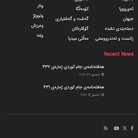
وتار
ئەورووپا
کۆمەڵگا
وتووێژ
جیهان
گه‌شت و گه‌شتیاری
وەرزش
دسته‌بندی نشده
گۆڤاره‌کان
وێنە
زانست و تەندرووستی
مەڵتی میدیا
Recent News
هەفتەنامەی جام کوردی ژمارەی 432
ته‌مموز 28, 2026
هەفتەنامەی جام کوردی ژمارەی 431
ته‌مموز 14, 2026