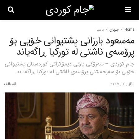
Home
جیهان
ئاسیا
مەسعود بارزانی پشتیوانی خۆیی بۆ
پرۆسەی ئاشتی لە تورکیا ڕاگەیاند
جام کوردی – سەرۆکی پارتی دیمۆکراتی کوردستان پشتیوانی
خۆیی بۆ سەرخستنی پرۆسەی ئاشتی لە تورکیا ڕاگەیاند.
ئایار 12, 2025