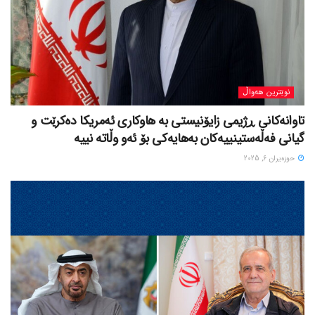
نوێترین هەواڵ
تاوانەکانی ڕژیمی زایۆنیستی بە هاوکاری ئەمریکا دەکرێت و
گیانی فەڵەستینییەکان بەهایەکی بۆ ئەو وڵاتە نییە
حوزه‌یران 6, 2025