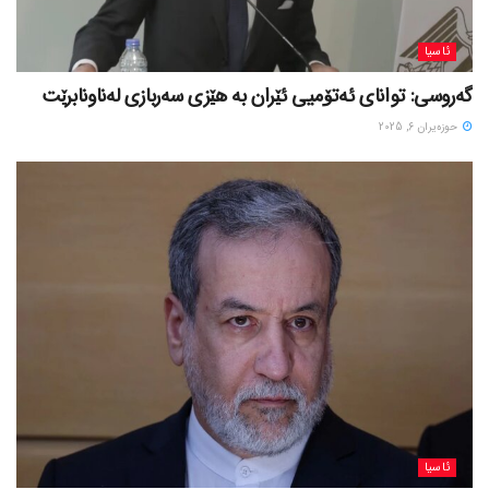
ئاسیا
گەروسی: توانای ئەتۆمیی ئێران بە هێزی سەربازی لەناونابرێت
حوزه‌یران 6, 2025
ئاسیا