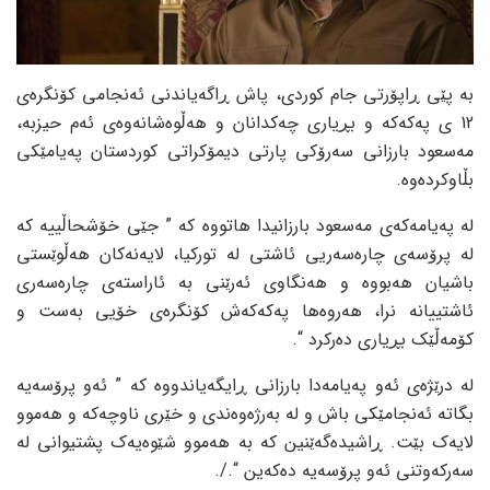
بە پێی ڕاپۆرتی جام کوردی، پاش ڕاگەیاندنی ئەنجامی کۆنگرەی
12 ی پەکەکە و بڕیاری چەکدانان و هەڵوەشانەوەی ئەم حیزبە،
مەسعود بارزانی سەرۆکی پارتی دیمۆکراتی کوردستان پەیامێکی
بڵاوکردەوە.
لە پەیامەکەی مەسعود بارزانیدا هاتووە کە ” جێی خۆشحاڵییە کە
لە پرۆسەی چارەسەریی ئاشتی لە تورکیا، لایەنەکان هەڵوێستی
باشیان هەبووە و هەنگاوی ئەرێنی بە ئاراستەی چارەسەری
ئاشتییانە نرا، هەروەها پەکەکەش کۆنگرەی خۆیی بەست و
کۆمەڵێک بڕیاری دەرکرد “.
لە درێژەی ئەو پەیامەدا بارزانی ڕایگەیاندووە کە ” ئەو پرۆسەیە
بگاتە ئەنجامێکی باش و لە بەرژەوەندی و خێری ناوچەکە و هەموو
لایەک بێت. ڕاشیدەگەێنین کە بە هەموو شێوەیەک پشتیوانی لە
سەرکەوتنی ئەو پرۆسەیە دەکەین “./.