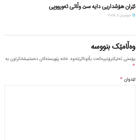
ئێران هۆشداریی دایە سێ وڵاتی ئەورووپی
حوزه‌یران 6, 2025
وەڵامێک بنووسە
پۆستی ئەلیکترۆنییەکەت بڵاوناکرێتەوە.
خانە پێویستەکان دەستنیشانکراون بە
*
لێدوان
*