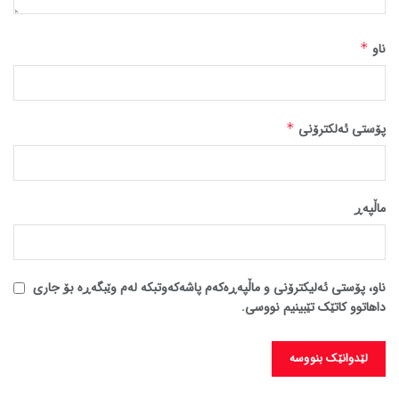
ناو
*
پۆستی ئەلکترۆنی
*
ماڵپه‌ڕ
ناو، پۆستی ئەلیکترۆنی و ماڵپەڕەکەم پاشەکەوتبکە لەم وێبگەڕە بۆ جاری
داهاتوو کاتێک تێبینیم نووسی.