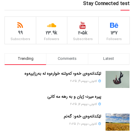
Stay Connected test
99
23.9k
205k
137
Subscribers
Followers
Subscribers
Followers
Trending
Comments
Latest
لێکدانەوەی خەو؛ کەوتنە خوارەوە لە بەرزاییەوە
كانونی دووه‌م 19, 2025
پیره میرد؛ ژیان و به رهه مه کانی
كانونی دووه‌م 16, 2025
لێکدانەوەی خەو: گەنم
كانونی دووه‌م 20, 2025