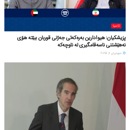
ئاسیا
پزیشکیان: هیوادارین بەرەکەتی جەژنی قوربان ببێتە هۆی
نەهێشتنی ناسەقامگیری لە ناوچەکە
حوزه‌یران 6, 2025