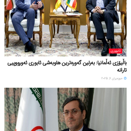
ئابووری
باڵیۆزی ئەڵمانیا: بەرلین گەورەترین هاوبەشی ئابوری ئەورووپیی
تارانە
حوزه‌یران 7, 2025