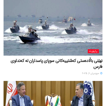
ڕاپۆرت
نهێنی باڵادەستی کەشتییەکانی سوپای پاسداران لە کەنداوی
فارس
حوزه‌یران 7, 2025