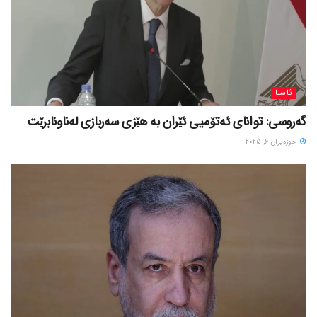
ئاسیا
گەروسی: توانای ئەتۆمیی ئێران بە هێزی سەربازی لەناونابرێت
حوزه‌یران 6, 2025