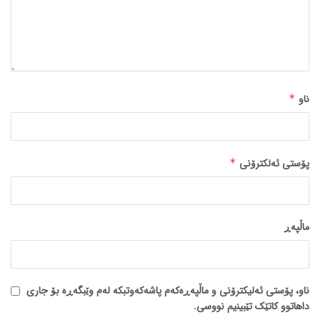
ناو
*
پۆستی ئەلکترۆنی
*
ماڵپه‌ڕ
ناو، پۆستی ئەلیکترۆنی و ماڵپەڕەکەم پاشەکەوتبکە لەم وێبگەڕە بۆ جاری
داهاتوو کاتێک تێبینیم نووسی.