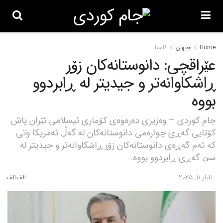
Home
جیهان
ئاسیا
عێراقچی: دانوستانەکان زۆر
ڕاشکاوانەتر و جیدیتر لە ڕابردوو
بووە
جام کوردی – وەزیری دەرەوەی کۆماری ئیسلامی ئێران پاش
کۆتایی گەڕی چوارەمی دانوستانەکان لە گەڵ ئەمریکا وتی
کە ئەم گەڕەی دانوستانەکان زۆر ڕاشکاوانەتر و جیدیتر لە
سێ گەڕی ڕابردوو بووە.
ئایار 11, 2025