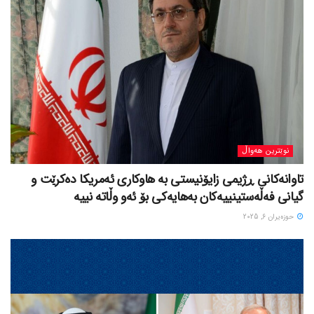
نوێترین هەواڵ
تاوانەکانی ڕژیمی زایۆنیستی بە هاوکاری ئەمریکا دەکرێت و
گیانی فەڵەستینییەکان بەهایەکی بۆ ئەو وڵاتە نییە
حوزه‌یران 6, 2025