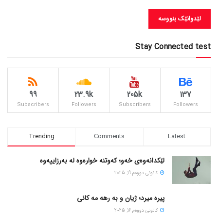
Stay Connected test
99
23.9k
205k
137
Subscribers
Followers
Subscribers
Followers
Trending
Comments
Latest
لێکدانەوەی خەو؛ کەوتنە خوارەوە لە بەرزاییەوە
كانونی دووه‌م 19, 2025
پیره میرد؛ ژیان و به رهه مه کانی
كانونی دووه‌م 16, 2025