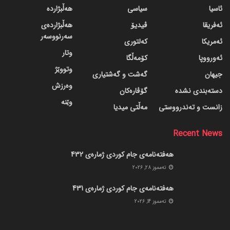
ئاسیا
سیاسی
هەڵبژاردە
ئەفریقا
ڤیدیۆ
هەڵبژاردەی
سەرنووسەر
ئەمریکا
کەلتوری
وتار
ئەورووپا
کۆمەڵگا
وتووێژ
جیهان
گه‌شت و گه‌شتیاری
وەرزش
دسته‌بندی نشده
گۆڤاره‌کان
وێنە
زانست و تەندرووستی
مەڵتی میدیا
Recent News
هەفتەنامەی جام کوردی ژمارەی 432
ته‌مموز 28, 2026
هەفتەنامەی جام کوردی ژمارەی 431
ته‌مموز 14, 2026