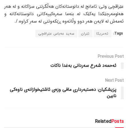
عێراقچی وتی: ئامانج لە دانوستانەکان هەڵگرتنی سزاکانە و لە هەر
هەلومەرجێکدا یەکێک لە بنەما سەرەکییەکانی دانوستانەکانە و
ئەمەش لە لایەن هەر دوو وڵاتەوە ڕێکەوتنی لە سەر کراوە./.
Tags:
ئەمریکا
ئێران
سەید عەباس عێراقچی
Previous Post
ئەحمەد شەرع سەردانی بەغدا ناکات
Next Post
پزیشکیان: دەستبەرداری مافی وزەی ئاشتیخوازانەی ناوەکی
نابین
Related
Posts