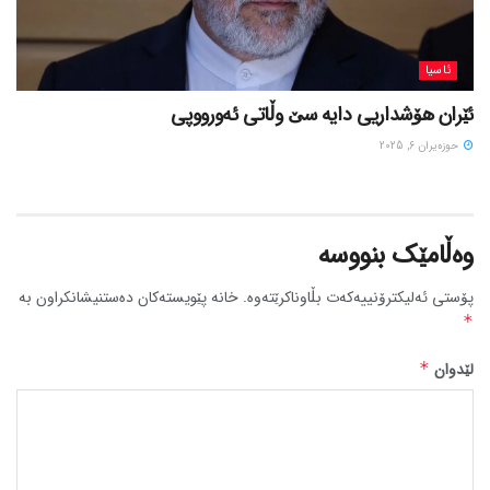
ئاسیا
ئێران هۆشداریی دایە سێ وڵاتی ئەورووپی
حوزه‌یران 6, 2025
وەڵامێک بنووسە
پۆستی ئەلیکترۆنییەکەت بڵاوناکرێتەوە.
خانە پێویستەکان دەستنیشانکراون بە
*
لێدوان
*