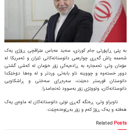
بە پێی ڕاپۆرتی جام کوردی، سەید عەباس عێراقچی ڕۆژی یەک
شەممە پاش گەڕی چوارەمی دانوستانەکانی ئێران و ئەمریکا لە
عۆمان وتی: ئەمجارە بە ڕادەیەکی زۆر خۆمان لە کەشی گشتی
دوور خستەوە و چووینە ناو بابەتی وردتر و لە وەها دۆخێکدا
دانوستان قورستر دەبێت، سەرەڕای سەختی و ڕاشکاویی
دانوستانەکان، وتووێژی زۆر بەسوود ئەنجامدرا.
ناوبراو وتی: ڕەنگە گەڕی نوێی دانوستانەکان لە ماوەی یەک
هەفتە و یەک ڕۆژ کەم و زۆر بەڕێوەدەچێت.
Related
Posts