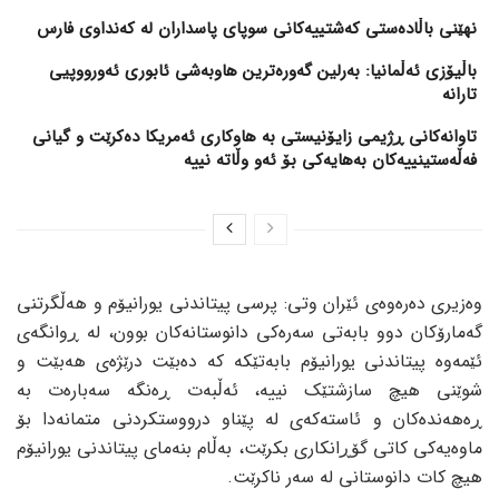
نهێنی باڵادەستی کەشتییەکانی سوپای پاسداران لە کەنداوی فارس
باڵیۆزی ئەڵمانیا: بەرلین گەورەترین هاوبەشی ئابوری ئەورووپیی
تارانە
تاوانەکانی ڕژیمی زایۆنیستی بە هاوکاری ئەمریکا دەکرێت و گیانی
فەڵەستینییەکان بەهایەکی بۆ ئەو وڵاتە نییە
وەزیری دەرەوەی ئێران وتی: پرسی پیتاندنی یورانیۆم و هەڵگرتنی
گەمارۆکان دوو بابەتی سەرەکی دانوستانەکان بوون، لە ڕوانگەی
ئێمەوە پیتاندنی یورانیۆم بابەتێکە کە دەبێت درێژەی هەبێت و
شوێنی هیچ سازشتێک نییە، ئەڵبەت ڕەنگە سەبارەت بە
ڕەهەندەکان و ئاستەکەی لە پێناو درووستکردنی متمانەدا بۆ
ماوەیەکی کاتی گۆڕانکاری بکرێت، بەڵام بنەمای پیتاندنی یورانیۆم
هیچ کات دانوستانی لە سەر ناکرێت.