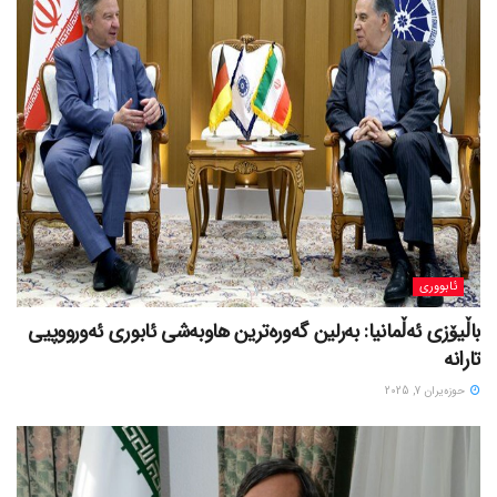
ئابووری
باڵیۆزی ئەڵمانیا: بەرلین گەورەترین هاوبەشی ئابوری ئەورووپیی
تارانە
حوزه‌یران 7, 2025