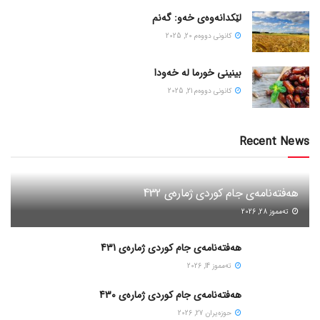
لێکدانەوەی خەو: گەنم
كانونی دووه‌م 20, 2025
بینینی خورما لە خەودا
كانونی دووه‌م 21, 2025
Recent News
هەفتەنامەی جام کوردی ژمارەی 432
ته‌مموز 28, 2026
هەفتەنامەی جام کوردی ژمارەی 431
ته‌مموز 14, 2026
هەفتەنامەی جام کوردی ژمارەی 430
حوزه‌یران 27, 2026