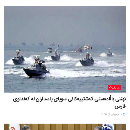
ڕاپۆرت
نهێنی باڵادەستی کەشتییەکانی سوپای پاسداران لە کەنداوی
فارس
حوزه‌یران 7, 2025