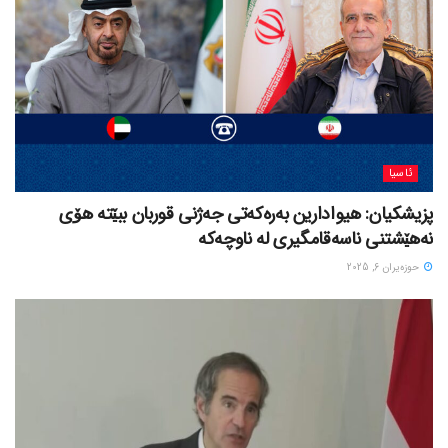
ئاسیا
پزیشکیان: هیوادارین بەرەکەتی جەژنی قوربان ببێتە هۆی
نەهێشتنی ناسەقامگیری لە ناوچەکە
حوزه‌یران 6, 2025