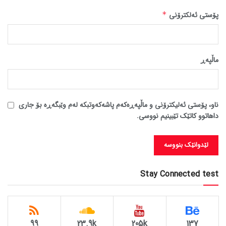
پۆستی ئەلکترۆنی
*
ماڵپه‌ڕ
ناو، پۆستی ئەلیکترۆنی و ماڵپەڕەکەم پاشەکەوتبکە لەم وێبگەڕە بۆ جاری
داهاتوو کاتێک تێبینیم نووسی.
Stay Connected test
99
23.9k
205k
137