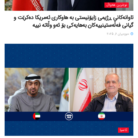
نوێترین هەواڵ
تاوانەکانی ڕژیمی زایۆنیستی بە هاوکاری ئەمریکا دەکرێت و
گیانی فەڵەستینییەکان بەهایەکی بۆ ئەو وڵاتە نییە
حوزه‌یران 6, 2025
ئاسیا