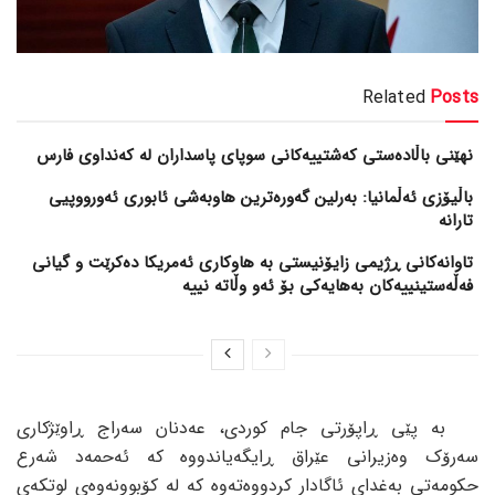
Related
Posts
نهێنی باڵادەستی کەشتییەکانی سوپای پاسداران لە کەنداوی فارس
باڵیۆزی ئەڵمانیا: بەرلین گەورەترین هاوبەشی ئابوری ئەورووپیی
تارانە
تاوانەکانی ڕژیمی زایۆنیستی بە هاوکاری ئەمریکا دەکرێت و گیانی
فەڵەستینییەکان بەهایەکی بۆ ئەو وڵاتە نییە
بە پێی ڕاپۆرتی جام کوردی، عەدنان سەراج ڕاوێژکاری
سەرۆک وەزیرانی عێراق ڕایگەیاندووە کە ئەحمەد شەرع
حکومەتی بەغدای ئاگادار کردووەتەوە کە لە کۆبوونەوەی لوتکەی