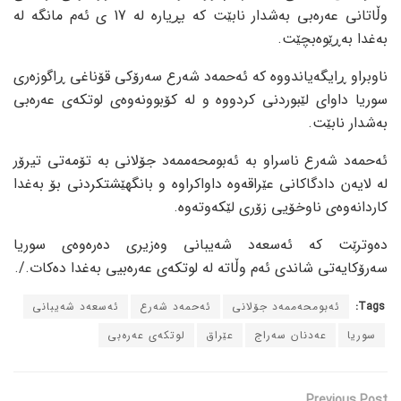
وڵاتانی عەرەبی بەشدار نابێت کە بڕیارە لە 17 ی ئەم مانگە لە
بەغدا بەڕێوەبچێت.
ناوبراو ڕایگەیاندووە کە ئەحمەد شەرع سەرۆکی قۆناغی ڕاگوزەری
سوریا داوای لێبوردنی کردووە و لە کۆبوونەوەی لوتکەی عەرەبی
بەشدار نابێت.
ئەحمەد شەرع ناسراو بە ئەبومحەممەد جۆلانی بە تۆمەتی تیرۆر
لە لایەن دادگاکانی عێراقەوە داواکراوە و بانگهێشتکردنی بۆ بەغدا
کاردانەوەی ناوخۆیی زۆری لێکەوتەوە.
دەوترێت کە ئەسعەد شەیبانی وەزیری دەرەوەی سوریا
سەرۆکایەتی شاندی ئەم وڵاتە لە لوتکەی عەرەبیی بەغدا دەکات./.
Tags:
ئەبومحەممەد جۆلانی
ئەحمەد شەرع
ئەسعەد شەیبانی
سوریا
عەدنان سەراج
عێراق
لوتکەی عەرەبی
Previous Post