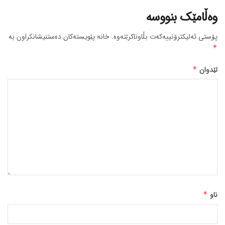
وەڵامێک بنووسە
پۆستی ئەلیکترۆنییەکەت بڵاوناکرێتەوە.
خانە پێویستەکان دەستنیشانکراون بە
*
لێدوان
*
ناو
*