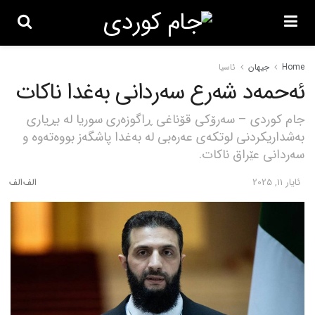
Home
جیهان
ئاسیا
ئەحمەد شەرع سەردانی بەغدا ناکات
جام کوردی – سەرۆکی قۆناغی ڕاگوزەری سوریا لە بڕیاری
بەشداریکردنی لوتکەی عەرەبی لە بەغدا پاشگەز بووەتەوە و
سەردانی عێراق ناکات.
ئایار 11, 2025