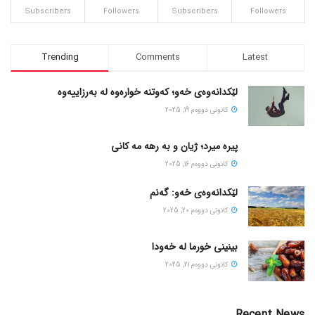
Subscribers
Followers
Subscribers
Followers
Trending
Comments
Latest
لێکدانەوەی خەو؛ کەوتنە خوارەوە لە بەرزاییەوە
كانونی دووه‌م 19, 2025
پیره میرد؛ ژیان و به رهه مه کانی
كانونی دووه‌م 16, 2025
لێکدانەوەی خەو: گەنم
كانونی دووه‌م 20, 2025
بینینی خورما لە خەودا
كانونی دووه‌م 21, 2025
Recent News