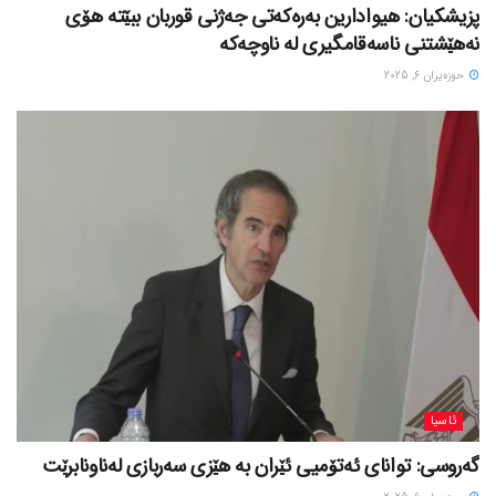
پزیشکیان: هیوادارین بەرەکەتی جەژنی قوربان ببێتە هۆی
نەهێشتنی ناسەقامگیری لە ناوچەکە
حوزه‌یران 6, 2025
ئاسیا
گەروسی: توانای ئەتۆمیی ئێران بە هێزی سەربازی لەناونابرێت