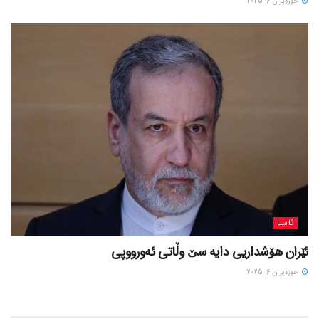
حوزه‌یران 6, 2025
ئاسیا
ئێران هۆشداریی دایە سێ وڵاتی ئەورووپی
حوزه‌یران 6, 2025