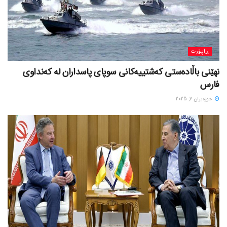
ڕاپۆرت
نهێنی باڵادەستی کەشتییەکانی سوپای پاسداران لە کەنداوی
فارس
حوزه‌یران 7, 2025