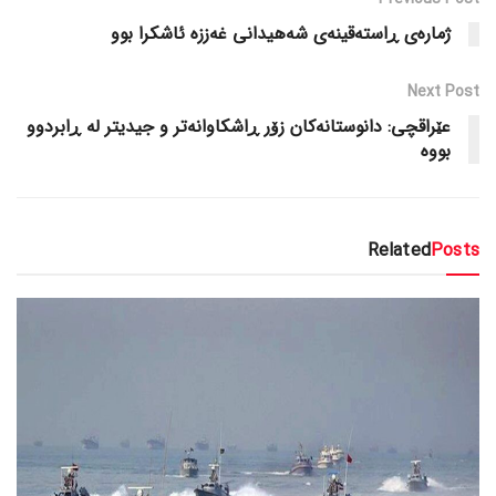
ژمارەی ڕاستەقینەی شەهیدانی غەززە ئاشکرا بوو
Next Post
عێراقچی: دانوستانەکان زۆر ڕاشکاوانەتر و جیدیتر لە ڕابردوو
بووە
Related
Posts