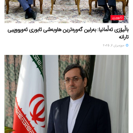
ئابووری
باڵیۆزی ئەڵمانیا: بەرلین گەورەترین هاوبەشی ئابوری ئەورووپیی
تارانە
حوزه‌یران 7, 2025