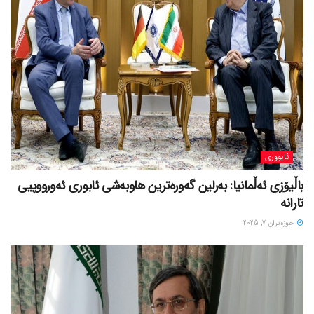
ئابووری
باڵیۆزی ئەڵمانیا: بەرلین گەورەترین هاوبەشی ئابوری ئەورووپیی
تارانە
حوزه‌یران 7, 2025