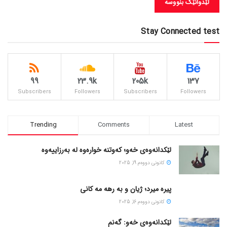
Stay Connected test
99
23.9k
205k
137
Subscribers
Followers
Subscribers
Followers
Trending
Comments
Latest
لێکدانەوەی خەو؛ کەوتنە خوارەوە لە بەرزاییەوە
كانونی دووه‌م 19, 2025
پیره میرد؛ ژیان و به رهه مه کانی
كانونی دووه‌م 16, 2025
لێکدانەوەی خەو: گەنم