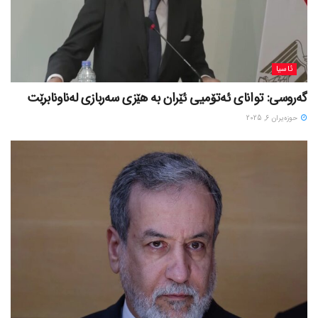
ئاسیا
گەروسی: توانای ئەتۆمیی ئێران بە هێزی سەربازی لەناونابرێت
حوزه‌یران 6, 2025