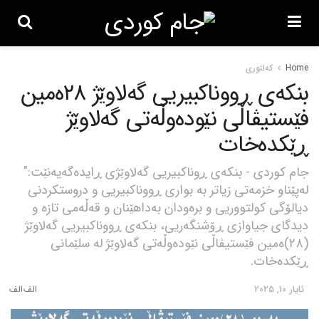
Home
کەلتوری
بنکەی ڕووناکبیریی گەلاوێژ ٢٨ەمین
فێستیڤاڵی نێودەوڵەتی گەلاوێژ
ڕێکدەخات
جام کوردی - بنکەی ڕوناکبیریی گەلاوێژی ڕایدەگەیەنێت:"
لەپێناو خزمەتی زیاتر بە بواری ڕووناکبیریی و دروستکردنی
دیالۆگی کولتووریی و برەودان بەداهێنان و قەڵەمی تازە و
دیدگای جیاوازی ڕۆشنگەریی، بنکەی ڕووناکبیریی گەلاوێژ
(٢٨)ەمین فێستیڤاڵی نێودەوڵەتی گەلاوێژ لە سلێمانی
ڕێکدەخات.
ئایار 10, 2025