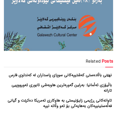
Related
Posts
نهێنی باڵادەستی کەشتییەکانی سوپای پاسداران لە کەنداوی فارس
باڵیۆزی ئەڵمانیا: بەرلین گەورەترین هاوبەشی ئابوری ئەورووپیی
تارانە
تاوانەکانی ڕژیمی زایۆنیستی بە هاوکاری ئەمریکا دەکرێت و گیانی
فەڵەستینییەکان بەهایەکی بۆ ئەو وڵاتە نییە