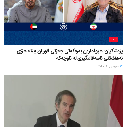
ئاسیا
پزیشکیان: هیوادارین بەرەکەتی جەژنی قوربان ببێتە هۆی
نەهێشتنی ناسەقامگیری لە ناوچەکە
حوزه‌یران 6, 2025