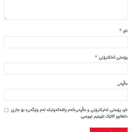
ناو
*
پۆستی ئەلکترۆنی
*
ماڵپه‌ڕ
ناو، پۆستی ئەلیکترۆنی و ماڵپەڕەکەم پاشەکەوتبکە لەم وێبگەڕە بۆ جاری
داهاتوو کاتێک تێبینیم نووسی.