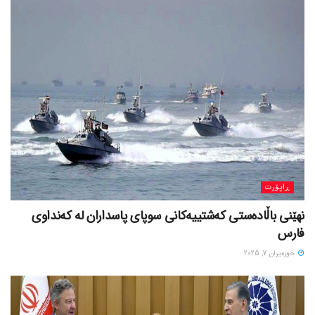
ڕاپۆرت
نهێنی باڵادەستی کەشتییەکانی سوپای پاسداران لە کەنداوی
فارس
حوزه‌یران 7, 2025