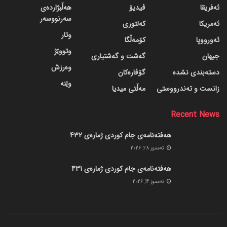
ئەفریقا
ڤیدیۆ
هەڵبژاردەی
سەرنووسەر
ئەمریکا
کەلتوری
وتار
ئەورووپا
کۆمەڵگا
وتووێژ
جیهان
گه‌شت و گه‌شتیاری
وەرزش
دسته‌بندی نشده
گۆڤاره‌کان
وێنە
زانست و تەندرووستی
مەڵتی میدیا
Recent News
هەفتەنامەی جام کوردی ژمارەی 432
ته‌مموز 28, 2026
هەفتەنامەی جام کوردی ژمارەی 431
ته‌مموز 14, 2026