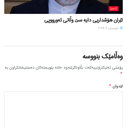
ئاسیا
ئێران هۆشداریی دایە سێ وڵاتی ئەورووپی
حوزه‌یران 6, 2025
وەڵامێک بنووسە
پۆستی ئەلیکترۆنییەکەت بڵاوناکرێتەوە.
خانە پێویستەکان دەستنیشانکراون بە
*
لێدوان
*