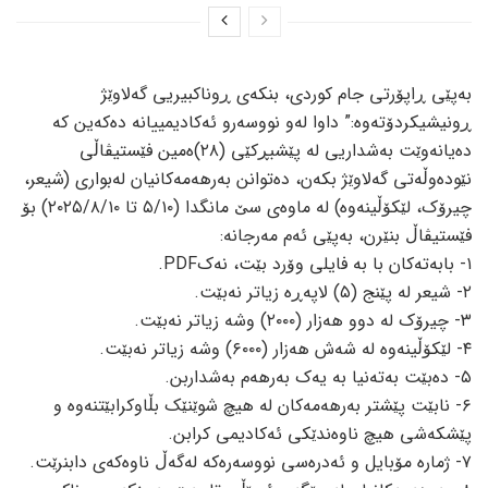
بەپێی ڕاپۆرتی جام کوردی، بنکەی ڕوناکبیریی گەلاوێژ
ڕونیشیکردۆتەوە:” داوا لەو نووسەرو ئەکادیمییانە دەکەین کە
دەیانەوێت بەشداریی لە پێشبڕکێی (٢٨)ەمین فێستیڤاڵی
نێودەوڵەتی گەلاوێژ بکەن، دەتوانن بەرهەمەکانیان لەبواری (شیعر،
چیرۆک، لێکۆڵینەوە) لە ماوەی سێ مانگدا (٥/١٠ تا ٢٠٢٥/٨/١٠) بۆ
فێستیڤاڵ بنێرن، بەپێی ئەم مەرجانە:
١- بابەتەكان با بە فایلی وۆرد بێت، نەکPDF.
٢- شیعر لە پێنج (٥) لاپەڕە زیاتر نەبێت.
٣- چیرۆك لە دوو هەزار (٢٠٠٠) وشە زیاتر نەبێت.
٤- لێكۆڵینەوە لە شەش هەزار (٦٠٠٠) وشە زیاتر نەبێت.
٥- دەبێت بەتەنیا بە یەک بەرهەم بەشداربن.
٦- نابێت پێشتر بەرهەمەکان لە هیچ شوێنێك بڵاوكرابێتنەوە و
پێشكەشی هیچ ناوەندێكی ئەكادیمی كرابن.
٧- ژمارە مۆبایل و ئەدرەسی نووسەرەكە لەگەڵ ناوەكەی دابنرێت.