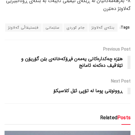
٨- بەرهەمەکانیان لە ڕێگەی ئیمێڵی تایبەت بە بنکەی ڕوناکبیریی
گەلاوێژ دەنێرن
Tags:
بنکەی گەلاوێژ
جام کوردی
سلێمانی
فێستیڤاڵی گەلاوێژ
Previous Post
هێزە چەکدارەکانی یەمەن فڕۆکەخانەی بێن گۆریۆن و
تێلاڤیڤ دەکەنە ئامانج
Next Post
ڕوونوێنی پوما لە تۆپی ئێل کلاسیکۆ
Related
Posts