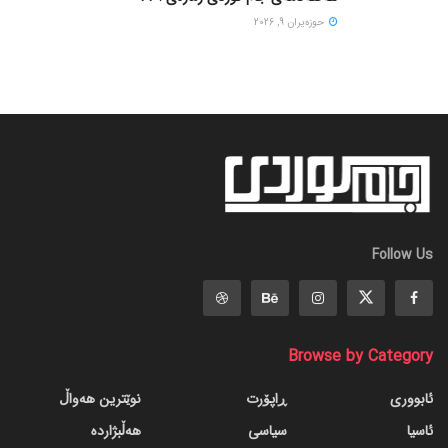
حوزه‌یران 9, 2026
Follow Us
Browse by Category
ئابووری
ڕاپۆرت
نوێترین هەواڵ
ئاسیا
سیاسی
هەڵبژاردە