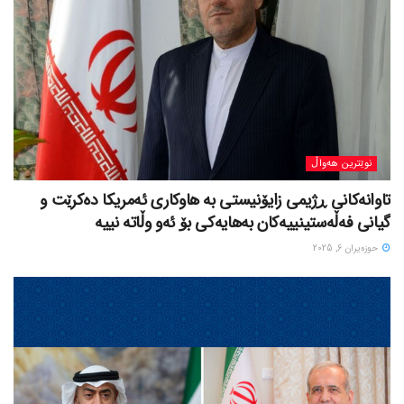
نوێترین هەواڵ
تاوانەکانی ڕژیمی زایۆنیستی بە هاوکاری ئەمریکا دەکرێت و
گیانی فەڵەستینییەکان بەهایەکی بۆ ئەو وڵاتە نییە
حوزه‌یران 6, 2025