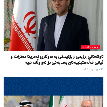
نوێترین هەواڵ
تاوانەکانی ڕژیمی زایۆنیستی بە هاوکاری ئەمریکا دەکرێت و
گیانی فەڵەستینییەکان بەهایەکی بۆ ئەو وڵاتە نییە
حوزه‌یران 6, 2025