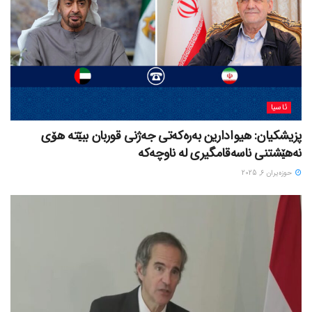
ئاسیا
پزیشکیان: هیوادارین بەرەکەتی جەژنی قوربان ببێتە هۆی
نەهێشتنی ناسەقامگیری لە ناوچەکە
حوزه‌یران 6, 2025