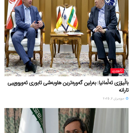
ئابووری
باڵیۆزی ئەڵمانیا: بەرلین گەورەترین هاوبەشی ئابوری ئەورووپیی
تارانە
حوزه‌یران 7, 2025