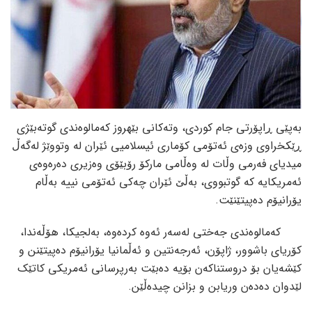
بەپێی ڕاپۆرتی جام کوردی، وتەکانی بێهروز کەمالوەندى گوتەبێژى
ڕێکخراوی وزەى ئەتۆمی کۆماری ئیسلامیی ئێران لە وتووێژ لەگەڵ
میدیاى فەرمی وڵات لە وەڵامی مارکۆ رۆبێۆى وەزیری دەرەوەى
ئەمریکایە کە گوتبووى، بەڵێ ئێران چەکى ئەتۆمی نییە بەڵام
یۆرانیۆم دەپیتێنێت.
کەمالوەندى جەختی لەسەر ئەوە کردەوە، بەلجیکا، هۆڵەندا،
کۆریاى باشوور، ژاپۆن، ئەرجەنتین و ئەڵمانیا یۆرانیۆم دەپیتێنن و
کێشەیان بۆ دروستناکەن بۆیە دەبێت بەرپرسانى ئەمریکی کاتێک
لێدوان دەدەن وریابن و بزانن چیدەڵێن.