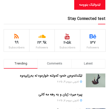
Stay Connected test
99
23.9k
205k
137
Subscribers
Followers
Subscribers
Followers
Trending
Comments
Latest
لێکدانەوەی خەو؛ کەوتنە خوارەوە لە بەرزاییەوە
كانونی دووه‌م 19, 2025
پیره میرد؛ ژیان و به رهه مه کانی
كانونی دووه‌م 16, 2025