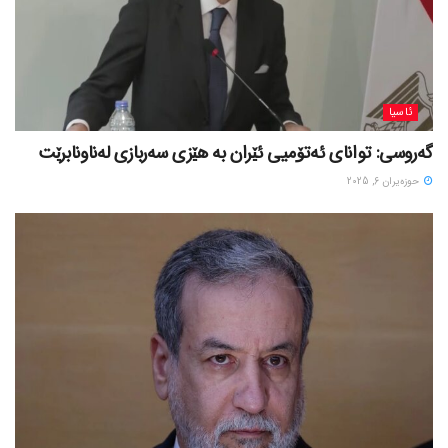
ئاسیا
گەروسی: توانای ئەتۆمیی ئێران بە هێزی سەربازی لەناونابرێت
حوزه‌یران 6, 2025