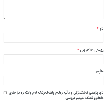
ناو
*
پۆستی ئەلکترۆنی
*
ماڵپه‌ڕ
ناو، پۆستی ئەلیکترۆنی و ماڵپەڕەکەم پاشەکەوتبکە لەم وێبگەڕە بۆ جاری
داهاتوو کاتێک تێبینیم نووسی.