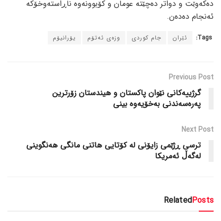
دەکەوێت و دواتر دەچێتە عومان و کۆبوونەوە ناڕاستەوخۆکە
ئەنجام دەدەن.
Tags:
ئێران
جام کوردی
وزەی ئەتۆم
یۆرانیۆم
Previous Post
گرژییەکانى نێوان پاکستان و هیندستان زۆرترین
پەرەسەندنى بەخۆیەوە بینى
Next Post
ترسی ڕژێمی زایۆنی لە کۆتایی هاتنى مانگی هەنگوینى
لەگەڵ ئەمریکا
Related
Posts