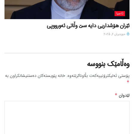
ئاسیا
ئێران هۆشداریی دایە سێ وڵاتی ئەورووپی
حوزه‌یران 6, 2025
وەڵامێک بنووسە
پۆستی ئەلیکترۆنییەکەت بڵاوناکرێتەوە.
خانە پێویستەکان دەستنیشانکراون بە
*
لێدوان
*