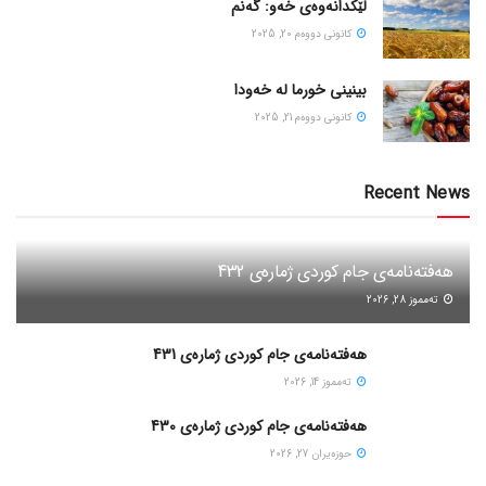
لێکدانەوەی خەو: گەنم
كانونی دووه‌م 20, 2025
بینینی خورما لە خەودا
كانونی دووه‌م 21, 2025
Recent News
هەفتەنامەی جام کوردی ژمارەی 432
ته‌مموز 28, 2026
هەفتەنامەی جام کوردی ژمارەی 431
ته‌مموز 14, 2026
هەفتەنامەی جام کوردی ژمارەی 430
حوزه‌یران 27, 2026