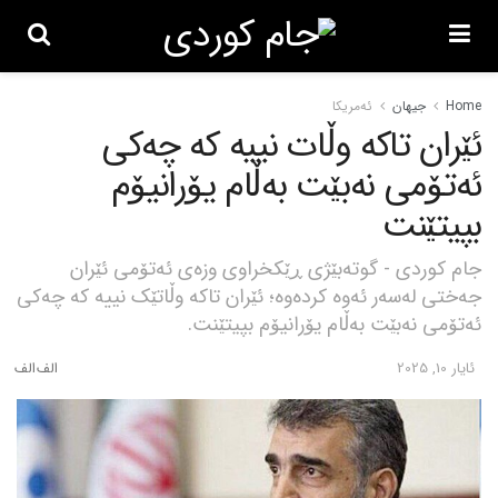
Home
جیهان
ئەمریکا
ئێران تاکە وڵات نییە کە چەکی
ئەتۆمی نەبێت بەڵام یۆرانیۆم
بپیتێنت
جام کوردی - گوتەبێژى ڕێکخراوی وزەى ئەتۆمی ئێران
جەختی لەسەر ئەوە کردەوە؛ ئێران تاکە وڵاتێک نییە کە چەکی
ئەتۆمی نەبێت بەڵام یۆرانیۆم بپیتێنت.
ئایار 10, 2025