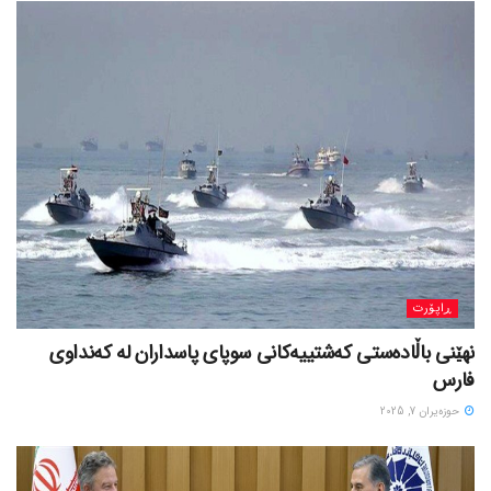
ڕاپۆرت
نهێنی باڵادەستی کەشتییەکانی سوپای پاسداران لە کەنداوی
فارس
حوزه‌یران 7, 2025