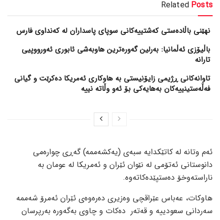
Related
Posts
نهێنی باڵادەستی کەشتییەکانی سوپای پاسداران لە کەنداوی فارس
باڵیۆزی ئەڵمانیا: بەرلین گەورەترین هاوبەشی ئابوری ئەورووپیی
تارانە
تاوانەکانی ڕژیمی زایۆنیستی بە هاوکاری ئەمریکا دەکرێت و گیانی
فەڵەستینییەکان بەهایەکی بۆ ئەو وڵاتە نییە
ئەم وتانە لە کاتێکدایە سبەی (یەکشەممە) گەڕی چوارەمی
دانوستانی ئەتۆمی لە نێوان ئێران و ئەمریکا لە عومان بە
ناراستەوخۆ دەستپێدەکاتەوە.
هاوکات، عەباس عێراقچی وەزیری دەرەوەى ئێران ئەمرۆ شەممە
سەردانى سعودییە و قەتەر دەکات و چاوى بەگەورە بەرپرسان