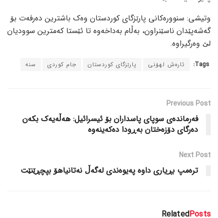
وتیشی: سنوورەکانی پارێزگای کوردستان وەک باشترین دەرفەت بۆ
گەشەپێدان ناسێنراون، بەڵام بەداخەوە تا ئێستا کەمترین سوودیان
لێ وەرگیراوە.
Tags:
ئارەش لهۆنی
پارێزگای کوردستان
جام کوردی
سنە
Previous Post
فەرماندەی سوپای پاسداران بۆ ئیسرائیل: هەڵەیەک بکەن
دەرگای دۆزەختان بەڕودا دەکەینەوە
Next Post
ترەمپ بڕیاری داوە پەیوەندی لەگەڵ نەتانیاهۆ بپچڕێنێت
Related
Posts