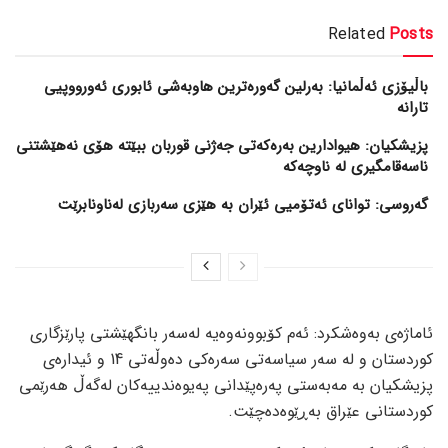
Related
Posts
باڵیۆزی ئەڵمانیا: بەرلین گەورەترین هاوبەشی ئابوری ئەورووپیی
تارانە
پزیشکیان: هیوادارین بەرەکەتی جەژنی قوربان ببێتە هۆی نەهێشتنی
ناسەقامگیری لە ناوچەکە
گەروسی: توانای ئەتۆمیی ئێران بە هێزی سەربازی لەناونابرێت
ئاماژەی بەوەشکرد: ئەم کۆبوونەوەیە لەسەر بانگهێشتی پارێزگاری
کوردستان و لە سەر سیاسەتی سەرەکی دەوڵەتی 14 و ئیدارەی
پزیشکیان بە مەبەستی پەرەپێدانی پەیوەندییەکان لەگەڵ هەرێمی
کوردستانی عێراق بەڕێوەدەچێت.