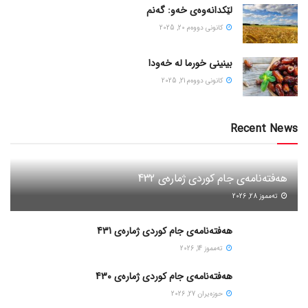
لێکدانەوەی خەو: گەنم
كانونی دووه‌م 20, 2025
بینینی خورما لە خەودا
كانونی دووه‌م 21, 2025
Recent News
هەفتەنامەی جام کوردی ژمارەی 432
ته‌مموز 28, 2026
هەفتەنامەی جام کوردی ژمارەی 431
ته‌مموز 14, 2026
هەفتەنامەی جام کوردی ژمارەی 430
حوزه‌یران 27, 2026