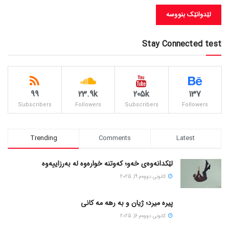
Stay Connected test
99
23.9k
205k
137
Subscribers
Followers
Subscribers
Followers
Trending
Comments
Latest
لێکدانەوەی خەو؛ کەوتنە خوارەوە لە بەرزاییەوە
كانونی دووه‌م 19, 2025
پیره میرد؛ ژیان و به رهه مه کانی
كانونی دووه‌م 16, 2025