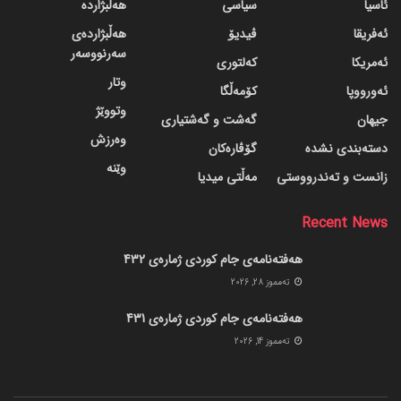
ئاسیا
سیاسی
هەڵبژاردە
ئەفریقا
ڤیدیۆ
هەڵبژاردەی
سەرنووسەر
ئەمریکا
کەلتوری
وتار
ئەورووپا
کۆمەڵگا
وتووێژ
جیهان
گه‌شت و گه‌شتیاری
وەرزش
دسته‌بندی نشده
گۆڤاره‌کان
وێنە
زانست و تەندرووستی
مەڵتی میدیا
Recent News
هەفتەنامەی جام کوردی ژمارەی 432
ته‌مموز 28, 2026
هەفتەنامەی جام کوردی ژمارەی 431
ته‌مموز 14, 2026