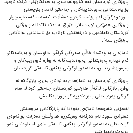
پارێزگاری کوردستان ئەم کۆبوونەوەیەی بە هەنگاوێکی گرنگ ناوبرد
بۆ پەرەپێدانی پەیوەندییەکان و جەختی لەسەر پێویستی
سوودوەرگرتن لەم بۆنەیە کردوو دەشڵێت: “ئەمە یەکەمجارە چوار
پارێزگاری هەرێمی کوردستانی عێراق لە یەک کاتدا لە پارێزگای
کوردستان ئامادەبن و دەرفەتێکی ناوازەیە بۆ ناساندنی تواناکانی
پارێزگای سنە”.
ئاماژه ی به وەشدا: خاڵی سەرەکی گرنگی دانوستان و بەرنامەکانی
ئەم دیدارە پەرەپێدانی پەیوەندییەکانە لە بوارە ئابوورییەکان و
بەرەوپێشبردنیان، بە لەبەرچاوگرتنی پێگەی تایبەتی کوردستان.
پارێزگاری کوردستان بە ئاماژەدان بە توانای بەرزی پارێزگاکە لە
بواری بازرگانی لەگەڵ هەرێمی کوردستان، جەختی کرد لە سەر
گرنگی پەرەپێدانی پەیوەندییە کولتوورییەکانیش.
لەهۆنی هەروەها ئاماژەی بەوەدا کە پارێزگاکانی دراوسێش
دەتوانن سوود لەم دەرفەتە وەربگرن، هەوڵیش دەدرێت بۆ ئەوەی
کوردستان بە لەبەرچاوگرتنی پێگەی تایبەتی خۆی لە ناوەندی ئەو
پەیوەندیانەدا بێت.