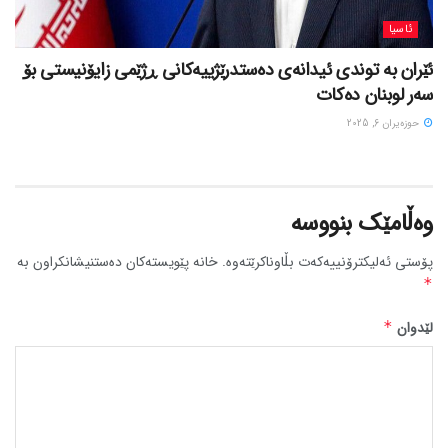
ئاسیا
ئێران بە توندی ئیدانەی دەستدرێژییەکانی ڕژێمی زایۆنیستی بۆ
سەر لوبنان دەکات
حوزه‌یران 6, 2025
وەڵامێک بنووسە
پۆستی ئەلیکترۆنییەکەت بڵاوناکرێتەوە.
خانە پێویستەکان دەستنیشانکراون بە
*
لێدوان
*