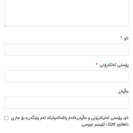
ناو
*
پۆستی ئەلکترۆنی
*
ماڵپه‌ڕ
ناو، پۆستی ئەلیکترۆنی و ماڵپەڕەکەم پاشەکەوتبکە لەم وێبگەڕە بۆ جاری
داهاتوو کاتێک تێبینیم نووسی.