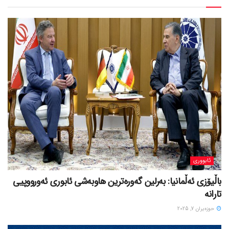
ئابووری
باڵیۆزی ئەڵمانیا: بەرلین گەورەترین هاوبەشی ئابوری ئەورووپیی
تارانە
حوزه‌یران 7, 2025