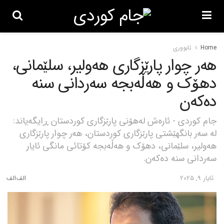
Home
ئابووری
هەر چوار پارێزگاری هەولیر، سلێمانی،
دهۆک و هەڵەبجە سەردانی سنە
دەکەن
جام کوردی - ئارەش لەهۆنی پارێزگاری کوردستان ڕایگەیاند:
لە سەر بانگهێشتی پارێزگاری کوردستان، هەر چوار پارێزگاری
هەولیر، سلێمانی، دهۆک و هەڵەبجە کۆتائی مانگی ئایار
سەردانی سنە دەکەن.
ئایار 9, 2025