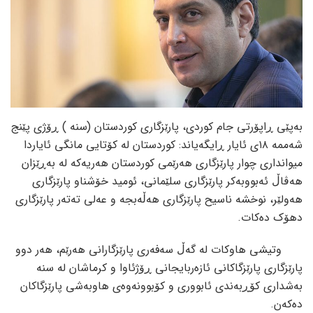
بەپێی ڕاپۆرتی جام کوردی، پارێزگاری کوردستان (سنە ) ڕۆژی پێنج
شەممە ۱۸ی ئایار ڕایگەیاند: کوردستان لە کۆتایی مانگی ئایاردا
میوانداری چوار پارێزگاری هەرێمی کوردستان هەریەکە لە بەڕێزان
هەڤاڵ ئەبووبەکر پارێزگاری سلێمانی، ئومید خۆشناو پارێزگاری
هەولێر، نوخشە ناسیح پارێزگاری هەڵەبجە و عەلی تەتەر پارێزگاری
دهۆک دەکات.
وتیشی هاوکات لە گەڵ سەفەری پارێزگارانی هەرێم، هەر دوو
پارێزگاری پارێزگاکانی ئازەربایجانی ڕۆژئاوا و کرماشان لە سنە
بەشداری کۆڕبەندی ئابووری و کۆبوونەوەی هاوبەشی پارێزگاکان
دەکەن.