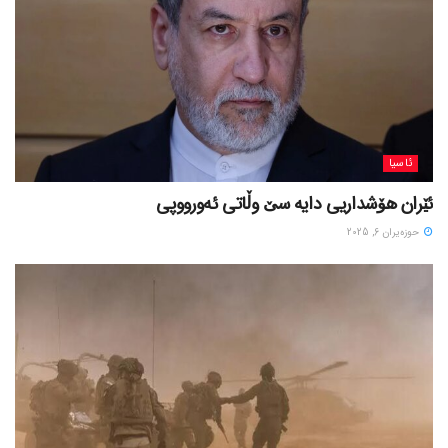
ئاسیا
ئێران هۆشداریی دایە سێ وڵاتی ئەورووپی
حوزه‌یران 6, 2025