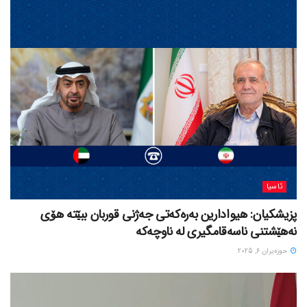
ئاسیا
پزیشکیان: هیوادارین بەرەکەتی جەژنی قوربان ببێتە هۆی
نەهێشتنی ناسەقامگیری لە ناوچەکە
حوزه‌یران 6, 2025