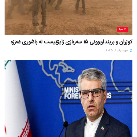
ئاسیا
کوژران و برینداربوونی 15 سەربازی زایۆنیست لە باشوری غەززە
حوزه‌یران 6, 2025