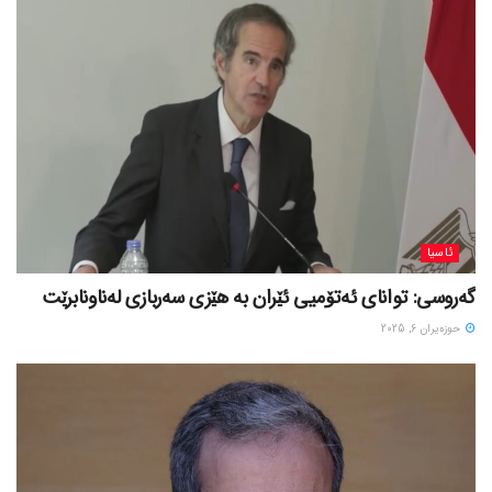
ئاسیا
گەروسی: توانای ئەتۆمیی ئێران بە هێزی سەربازی لەناونابرێت
حوزه‌یران 6, 2025