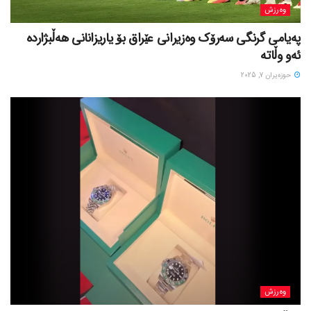
وەرزش
پەیامی گرنگی سەرۆک وەزیرانی عێراق بۆ یاریزانانی هەڵبژارده
ئەو وڵاتە
حوزه‌یران 7, 2025
وەرزش