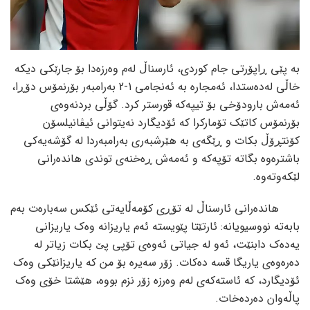
بە پێی ڕاپۆرتی جام کوردی، ئارسناڵ لەم وەرزەدا بۆ جارێکی دیکە
خاڵی لەدەستدا، ئەمجارە بە ئەنجامی 1-2 بەرامبەر بۆرنمۆس دۆڕا،
ئەمەش بارودۆخی بۆ تیپەکە قورستر کرد. گۆڵی بردنەوەی
بۆرنمۆس کاتێک تۆمارکرا کە ئۆدیگارد نەیتوانی ئیڤانیلسۆن
کۆنتڕۆڵ بکات و ڕێگەی بە هێرشبەری بەرامبەردا لە گۆشەیەکی
باشترەوە بگاتە تۆپەکە و ئەمەش ڕەخنەی توندی هاندەرانی
لێکەوتەوە.
هاندەرانی ئارسناڵ لە تۆڕی کۆمەڵایەتی ئێکس سەبارەت بەم
بابەتە نووسیویانە: ئارتێتا پێویستە ئەم یاریزانە وەک یاریزانی
یەدەک دابنێت، ئەو لە جیاتی ئەوەی تۆپی پێ بکات زیاتر لە
دەرەوەی یاریگا قسە دەکات. زۆر سەیرە بۆ من کە یاریزانێکی وەک
ئۆدیگارد، کە ئاستەکەی لەم وەرزە زۆر نزم بووە، هێشتا خۆی وەک
پاڵەوان دەردەخات.