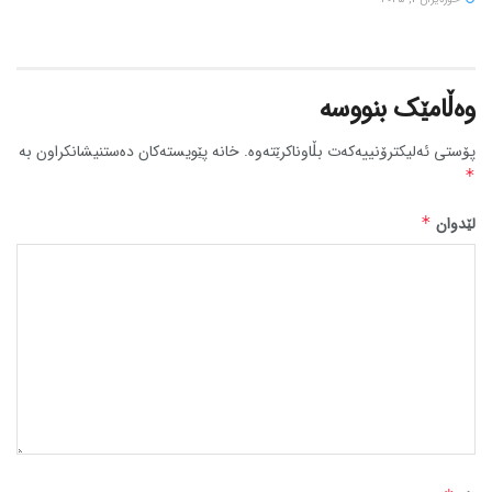
وەڵامێک بنووسە
پۆستی ئەلیکترۆنییەکەت بڵاوناکرێتەوە.
خانە پێویستەکان دەستنیشانکراون بە
*
لێدوان
*