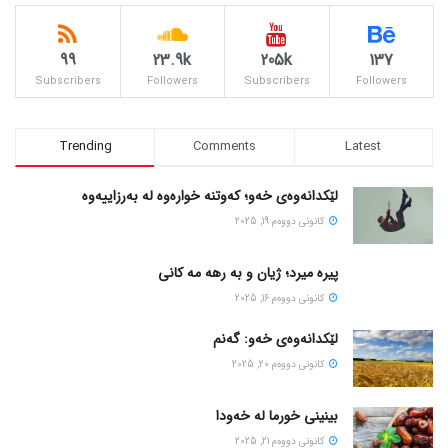
99
23.9k
205k
137
Subscribers
Followers
Subscribers
Followers
Trending
Comments
Latest
لێکدانەوەی خەو؛ کەوتنە خوارەوە لە بەرزاییەوە
كانونی دووه‌م 19, 2025
پیره میرد؛ ژیان و به رهه مه کانی
كانونی دووه‌م 16, 2025
لێکدانەوەی خەو: گەنم
كانونی دووه‌م 20, 2025
بینینی خورما لە خەودا
كانونی دووه‌م 21, 2025