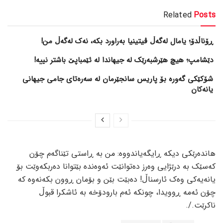
Related
Posts
ڕۆناڵدۆ؛ یامال لەگەڵ ڤیتینیا بەراورد بکە، نەک لەگەڵ من!
دێشامپ؛ هیچ هێرشبەرێک لە جیهاندا لە ئێمباپێ باشتر نییە!
شۆکێکی گەورە بۆ پاریس سانجێرمان لە سەرەتای جامی جیهانی
یانەکان
هاندەرێکی دیکە ڕایگەیاندووە: من بە ڕاستی تێناگەم چۆن
کەسێک بە درێژایی وەرز دەتوانێت ئەوەندە بێتوانا دەربکەوێت بۆ
یانەیەکی وەک ئارسناڵ! دەبێت بێن و بۆمان ڕوون بکەنەوە کە
چۆن ئەمە ڕوویدا، چونکە ئەم بارودۆخە بە ئاشکرا قبوڵ
ناکرێت./.