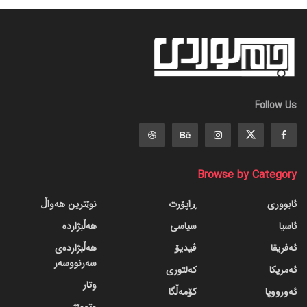
Follow Us
Browse by Category
ئابووری
ڕاپۆرت
نوێترین هەواڵ
ئاسیا
سیاسی
هەڵبژاردە
ئەفریقا
ڤیدیۆ
هەڵبژاردەی
سەرنووسەر
ئەمریکا
کەلتوری
وتار
ئەورووپا
کۆمەڵگا