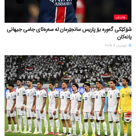
وەرزش
شۆکێکی گەورە بۆ پاریس سانجێرمان لە سەرەتای جامی جیهانی
یانەکان
حوزه‌یران 7, 2025