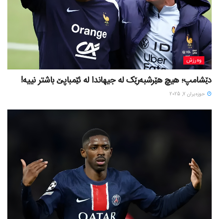
وەرزش
دێشامپ؛ هیچ هێرشبەرێک لە جیهاندا لە ئێمباپێ باشتر نییە!
حوزه‌یران 7, 2025