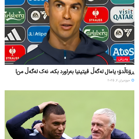
وەرزش
ڕۆناڵدۆ؛ یامال لەگەڵ ڤیتینیا بەراورد بکە، نەک لەگەڵ من!
حوزه‌یران 7, 2025