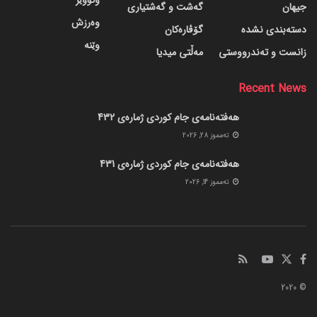
وتووێژ
جیهان
گه‌شت و گه‌شتیاری
وەرزش
دسته‌بندی نشده
گۆڤاره‌کان
وێنە
زانست و تەندرووستی
مەڵتی میدیا
Recent News
هەفتەنامەی جام کوردی ژمارەی 432
ته‌مموز 28, 2026
هەفتەنامەی جام کوردی ژمارەی 431
ته‌مموز 14, 2026
© 2020