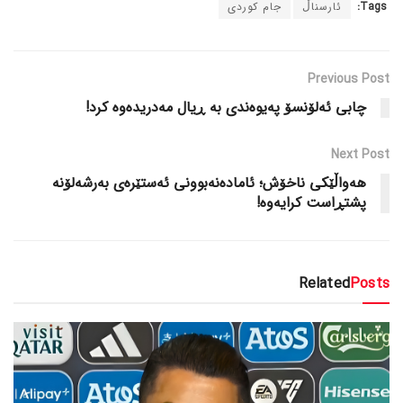
Tags:
ئارسناڵ
جام کوردی
Previous Post
چابی ئەلۆنسۆ پەیوەندی بە ڕیال مەدریدەوە کرد!
Next Post
هەواڵێکی ناخۆش؛ ئامادەنەبوونی ئەستێرەی بەرشەلۆنە
پشتڕاست کرایەوە!
Related
Posts