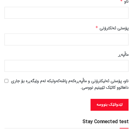
ناو
*
پۆستی ئەلکترۆنی
*
ماڵپه‌ڕ
ناو، پۆستی ئەلیکترۆنی و ماڵپەڕەکەم پاشەکەوتبکە لەم وێبگەڕە بۆ جاری
داهاتوو کاتێک تێبینیم نووسی.
Stay Connected test