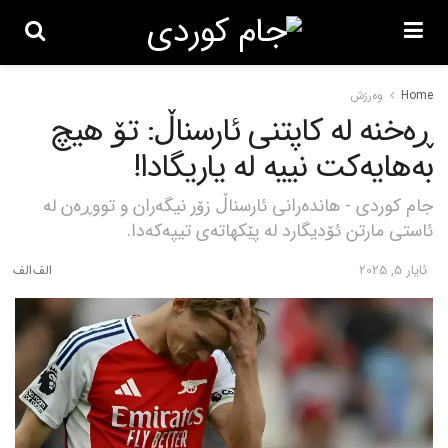
Home
وەرزش
ڕەخنە لە کاپتنی ئارسناڵ: تۆ هیچ
بەهایەکت نییە لە یاریگادا!
جام کوردی - هاندەرانی ئارسناڵ زۆر نیگەران و تووڕەن لە
ئاستی مارتن ئۆدیگارد لە پێکهاتەی تیپەکەدا.
ئایار 5, 2025