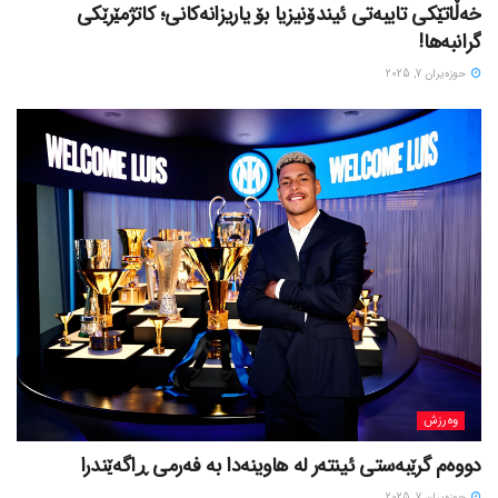
خەڵاتێکی تایبەتی ئیندۆنیزیا بۆ یاریزانەکانی؛ کاتژمێرێکی
گرانبەها!
حوزه‌یران 7, 2025
وەرزش
دووەم گرێبەستی ئینتەر لە هاوینەدا بە فەرمی ڕاگەێندرا
حوزه‌یران 7, 2025