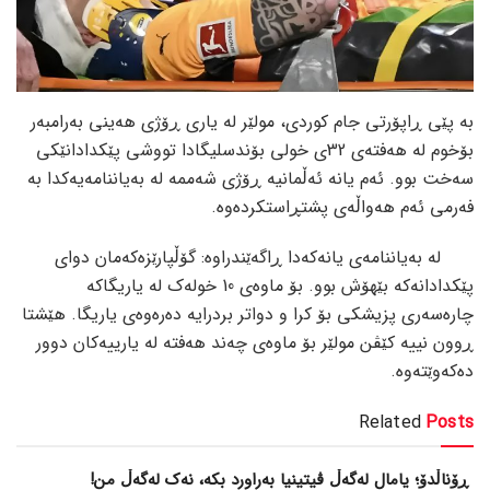
بە پێی ڕاپۆرتی جام کوردی، مولێر لە یاری ڕۆژی هەینی بەرامبەر
بۆخوم لە هەفتەی 32ی خولی بۆندسلیگادا تووشی پێکدادانێکی
سەخت بوو. ئەم یانە ئەڵمانیە ڕۆژی شەممە لە بەیاننامەیەکدا بە
فەرمی ئەم هەواڵەی پشتڕاستکردەوە.
لە بەیاننامەی یانەکەدا ڕاگەێندراوە: گۆڵپارێزەکەمان دوای
پێکدادانەکە بێهۆش بوو. بۆ ماوەی 10 خولەک لە یاریگاکە
چارەسەری پزیشکی بۆ کرا و دواتر بردرایە دەرەوەی یاریگا. هێشتا
ڕوون نییە کێڤن مولێر بۆ ماوەی چەند هەفتە لە یارییەکان دوور
دەکەوێتەوە.
Related
Posts
ڕۆناڵدۆ؛ یامال لەگەڵ ڤیتینیا بەراورد بکە، نەک لەگەڵ من!