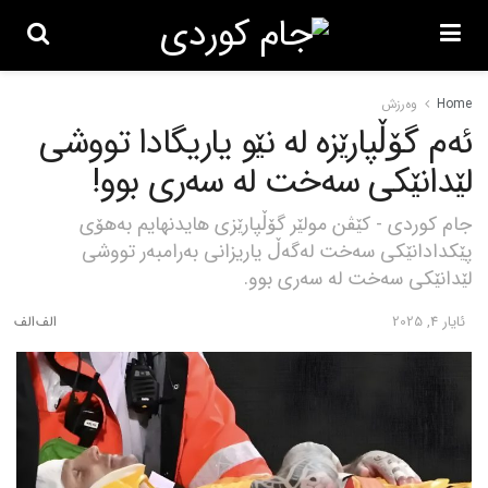
Home
وەرزش
ئەم گۆڵپارێزە لە نێو یاریگادا تووشی
لێدانێکی سەخت لە سەری بوو!
جام کوردی - کێڤن مولێر گۆڵپارێزی هایدنهایم بەهۆی
پێکدادانێکی سەخت لەگەڵ یاریزانی بەرامبەر تووشی
لێدانێکی سەخت لە سەری بوو.
ئایار 4, 2025