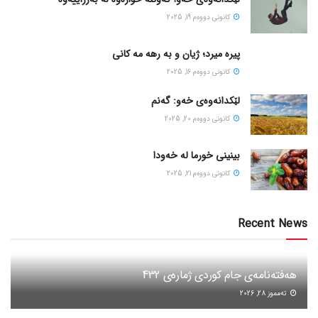
كانونی دووه‌م 19, 2025
پیره میرد؛ ژیان و به رهه مه کانی
كانونی دووه‌م 16, 2025
لێکدانەوەی خەو: گەنم
كانونی دووه‌م 20, 2025
بینینی خورما لە خەودا
كانونی دووه‌م 21, 2025
Recent News
هەفتەنامەی جام کوردی ژمارەی 432
ته‌مموز 28, 2026