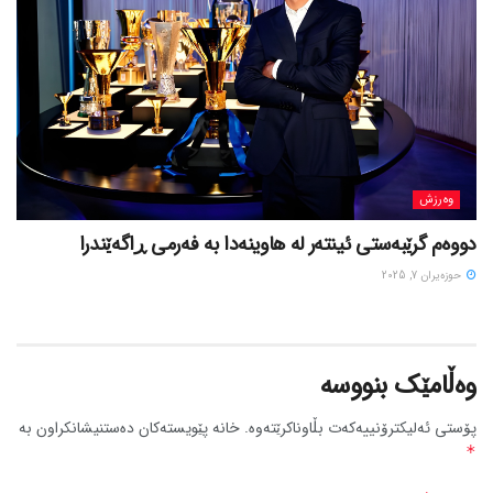
وەرزش
دووەم گرێبەستی ئینتەر لە هاوینەدا بە فەرمی ڕاگەێندرا
حوزه‌یران 7, 2025
وەڵامێک بنووسە
پۆستی ئەلیکترۆنییەکەت بڵاوناکرێتەوە.
خانە پێویستەکان دەستنیشانکراون بە
*