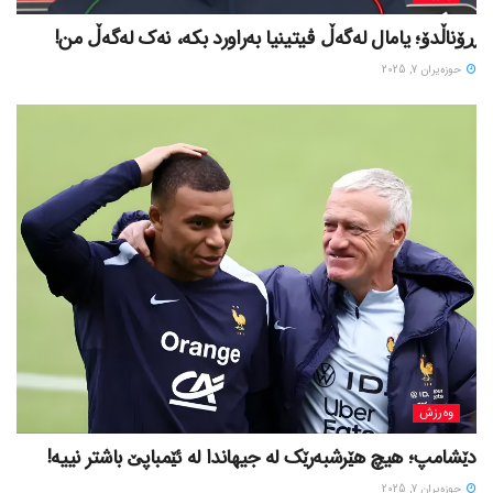
ڕۆناڵدۆ؛ یامال لەگەڵ ڤیتینیا بەراورد بکە، نەک لەگەڵ من!
حوزه‌یران 7, 2025
وەرزش
دێشامپ؛ هیچ هێرشبەرێک لە جیهاندا لە ئێمباپێ باشتر نییە!
حوزه‌یران 7, 2025