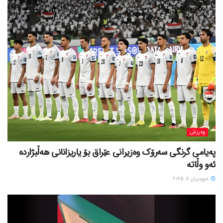
وەرزش
پەیامی گرنگی سەرۆک وەزیرانی عێراق بۆ یاریزانانی هەڵبژارده
ئەو وڵاتە
حوزه‌یران 7, 2025