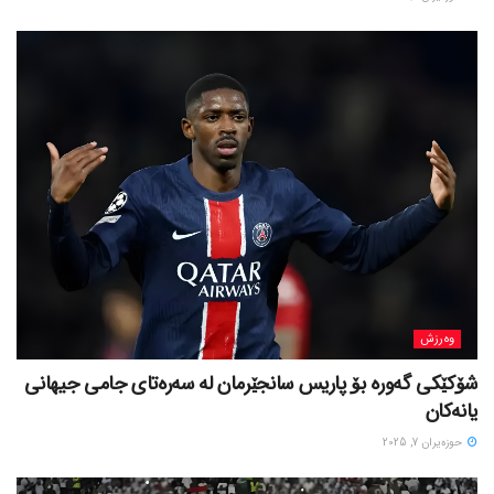
وەرزش
شۆکێکی گەورە بۆ پاریس سانجێرمان لە سەرەتای جامی جیهانی
یانەکان
حوزه‌یران 7, 2025