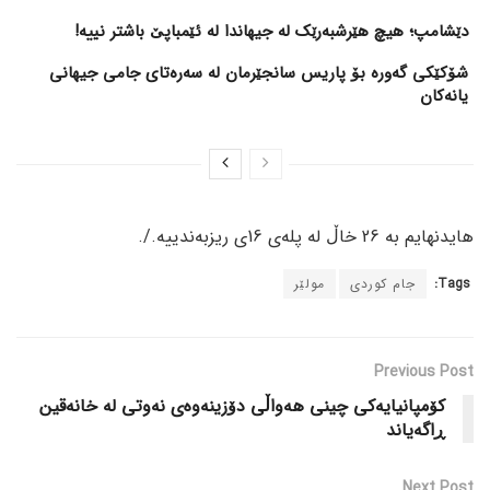
دێشامپ؛ هیچ هێرشبەرێک لە جیهاندا لە ئێمباپێ باشتر نییە!
شۆکێکی گەورە بۆ پاریس سانجێرمان لە سەرەتای جامی جیهانی
یانەکان
هایدنهایم بە 26 خاڵ لە پلەی 16ی ریزبەندییە./.
Tags:
جام کوردی
مولێر
Previous Post
کۆمپانیایەکی چینی هەواڵی دۆزینەوەی نەوتی لە خانەقین
ڕاگەیاند
Next Post