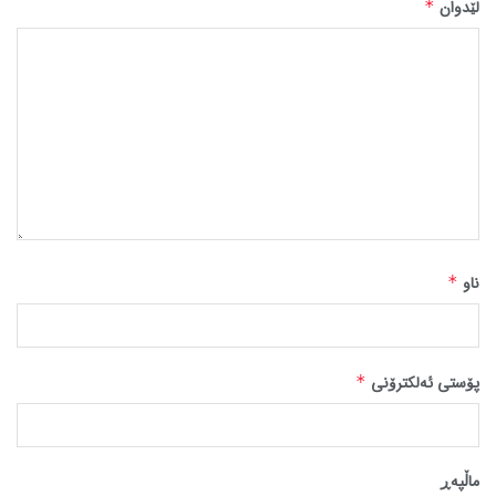
لێدوان
*
ناو
*
پۆستی ئەلکترۆنی
*
ماڵپه‌ڕ