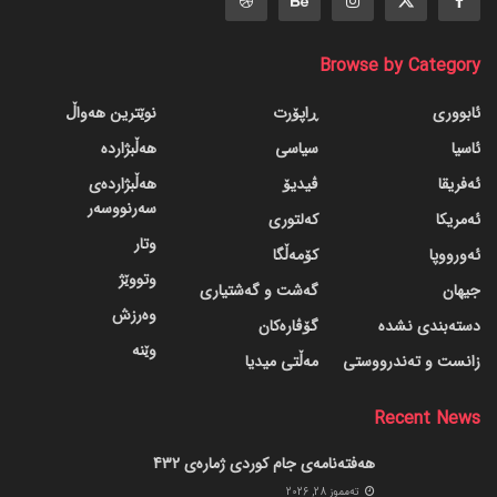
Browse by Category
ئابووری
ڕاپۆرت
نوێترین هەواڵ
ئاسیا
سیاسی
هەڵبژاردە
ئەفریقا
ڤیدیۆ
هەڵبژاردەی
سەرنووسەر
ئەمریکا
کەلتوری
وتار
ئەورووپا
کۆمەڵگا
وتووێژ
جیهان
گه‌شت و گه‌شتیاری
وەرزش
دسته‌بندی نشده
گۆڤاره‌کان
وێنە
زانست و تەندرووستی
مەڵتی میدیا
Recent News
هەفتەنامەی جام کوردی ژمارەی 432
ته‌مموز 28, 2026