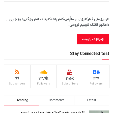
ناو، پۆستی ئەلیکترۆنی و ماڵپەڕەکەم پاشەکەوتبکە لەم وێبگەڕە بۆ جاری
داهاتوو کاتێک تێبینیم نووسی.
Stay Connected test
99
23.9k
205k
137
Subscribers
Followers
Subscribers
Followers
Trending
Comments
Latest
لێکدانەوەی خەو؛ کەوتنە خوارەوە لە بەرزاییەوە