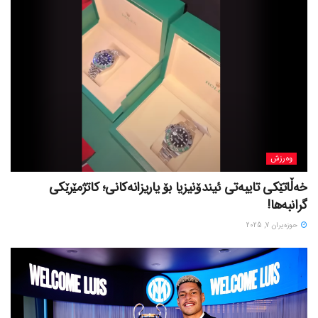
وەرزش
خەڵاتێکی تایبەتی ئیندۆنیزیا بۆ یاریزانەکانی؛ کاتژمێرێکی
گرانبەها!
حوزه‌یران 7, 2025