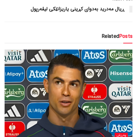
ڕیال مەدرید بەدوای کڕینی یاریزانێکی لیڤەرپول
Related
Posts
وەرزش